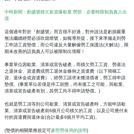
中時新聞：創盛號積欠薪資爆歇業 勞部：必要時限制負責人出
境
這個過年對於『創盛號』而言很不好過，對外說法是虧損嚴重
無法繼續經營必須吹熄燈號，如報導所提，接下來準備走到勞
工申請工資墊償，而公司違反大量解僱勞工保護法(大解法)，限
期未改善的話負責人可以被限制出境喔！
事業單位因歇業、清算或宣告破產，而積欠勞工工資、勞基法
之退休金、資遣費或勞工退休金條例之資遣費（以下簡稱工
資、退休金或資遣費），經勞工請求未獲清償者，勞工得申請
墊償。(事業單位若僅是停工狀態，尚有復工之可能，與歇業、
清算或宣告破產有別，其勞工尚不得申請墊償。)
也就是勞工須等到公司歇業、清算或宣告破產時，方能申請歇
業、清算或宣告破產前6個月公司積欠的工資，以及公司應付未
付的資遣費與退休金(合計最多6個月平均工資)。
(墊償的相關業務規定可
)
參照勞保局的說明