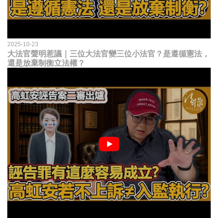
2025-10-23
大法官聲明惹議｜三位大法官變三位小法官？是遵循憲法，
還是放棄制衡立法權？