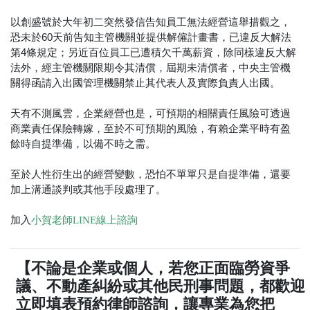
以創盛號於大年初二突然發信告知員工無法經營這舉措觀之，
恐未於60天前告知主管機關並提供解僱計畫書，已違反大解法
第4條規定；另近百位員工已遭積欠千萬薪資，除同樣違反大解
法外，經主管機關限期令其清償，屆期未清償者，中央主管機
關得函請入出國管理機關禁止其代表人及實際負責人出國。
天有不測風雲，企業經營也是，可預期的相關責任風險可透過
商業責任保險轉嫁，至於不可預期的風險，有賴企業平時有盈
餘時自提準備，以備不時之需。
至於人性衍生出的經營變數，恐怕不單單只是自提準備，還要
加上溝通談判或其他手段處理了。
加入
小賀老師LINE線上諮詢
【不論是企業或個人，若您正面臨勞資爭
議、不動產糾紛或其他民刑事問題，都歡迎
立即填表預約律師諮詢，讓專業為您把