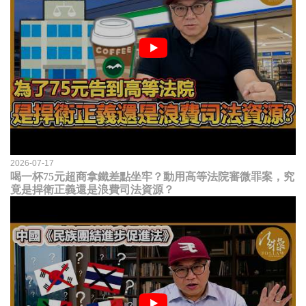
2026-07-17
喝一杯75元超商拿鐵差點坐牢？動用高等法院審微罪案，究
竟是捍衛正義還是浪費司法資源？