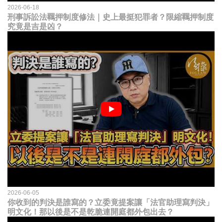
2026-06-18
刑事訴訟法羈押制度修法｜史上最挺犯罪者？限縮羈押制度
究竟是吉是凶？
2026-06-05
你收到的判決是誰寫的？立委竟提案讓「法官助理寫判決」
明文化！那以後是不是乾脆連開庭都外包出去？