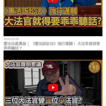
2026-01-09
憲法法庭重啟｜ 《憲法訴訟法》強行通關！ 大法官就得要
乖乖聽話？