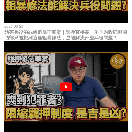
2026-06-26
妨害兵役治罪條例修正草案｜逃兵直接關一年？內政部跟國
防部只能想到這種粗暴修法，是能解決什麼兵役問題？