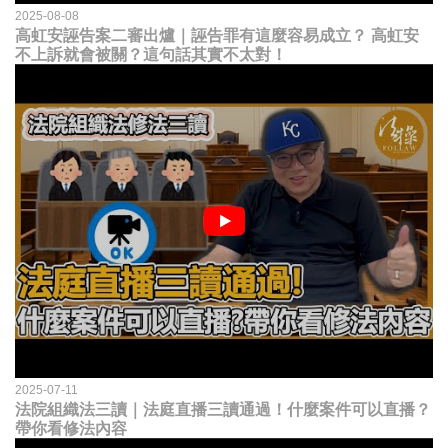
2025-08-08
高虹安誣告案二審出爐｜誣告罪有這麼容易成立？ 高虹安
不上訴就會被關？這句話其實不太對！
2025-07-11
法院組織法三讀｜法庭直播三讀通過！什麼案件可以直播？
帶你看修法內容