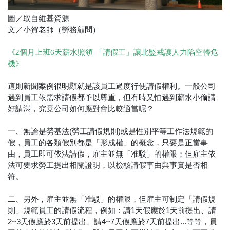
圖／取自維基資源
文／小賀老師（勞務顧問）
《2個月上班6天薪水照領 「請假王」讓北監戒護人力陷空轉危
機》
這則新聞案例很明顯就是該員工過度行使請假權利。一般公司
遇到員工依需求請假都予以尊重，但有時又怕遇到薪水小偷請
好請滿，究竟公司如何應對會比較適當呢？
一、無論是勞基法(勞工請假規則)或是性別平等工作法規範的
假，員工的各類假別都是「形成權」的概念，只要是正當事
由，員工即可依法請假，雇主並無「准駁」的權限；但雇主依
法可要求勞工提出相關證明，以檢核請假事由與事實是否相
符。
二、另外，雇主並無「准駁」的權限，但雇主可制定「請假規
則」規範員工的請假流程，例如：請1天假應於1天前提出、請
2~3天假應於3天前提出、請4~7天假應於7天前提出...等等，員