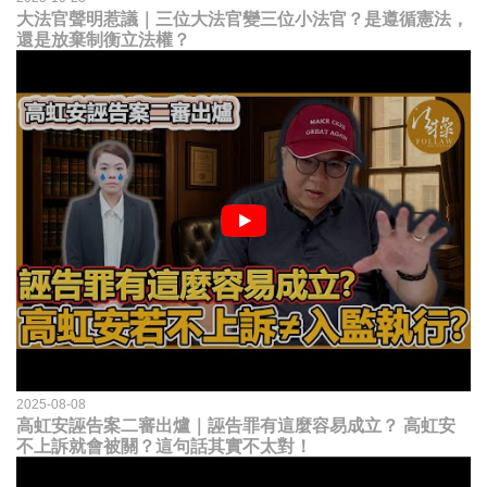
大法官聲明惹議｜三位大法官變三位小法官？是遵循憲法，
還是放棄制衡立法權？
2025-08-08
高虹安誣告案二審出爐｜誣告罪有這麼容易成立？ 高虹安
不上訴就會被關？這句話其實不太對！