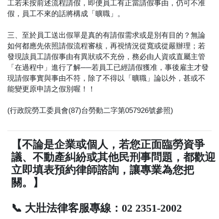
工若未按前述流程請假，即便員工有正當請假事由，仍可不准
假，員工不來的話將構成「曠職」。
三、至於員工送出假單是真的有請假需求或是別有目的？無論
如何都應先依照請假流程審核，再視情況從寬或從嚴辦理；若
發現該員工請假事由有異狀或不充份，務必由人資或直屬主管
「在過程中」進行了解──若員工已經請假獲准，事後雇主才發
現請假事實與事由不符，除了不得以「曠職」論以外，甚或不
能變更原申請之假別喔！！
(行政院勞工委員會(87)台勞動二字第057926號參照)
【不論是企業或個人，若您正面臨勞資爭
議、不動產糾紛或其他民刑事問題，都歡迎
立即填表預約律師諮詢，讓專業為您把
關。】
📞 大壯法律客服專線：02 2351-2002