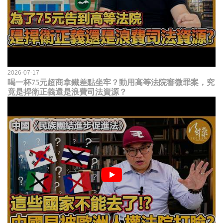
2026-07-17
喝一杯75元超商拿鐵差點坐牢？動用高等法院審微罪案，究
竟是捍衛正義還是浪費司法資源？