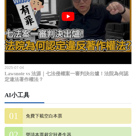
2025-07-04
Lawsnote vs 法源｜七法侵權案一審判決出爐！法院為何認
定違法著作權法？
AI小工具
免費下載空白本票
聲請本票裁定狀產生器