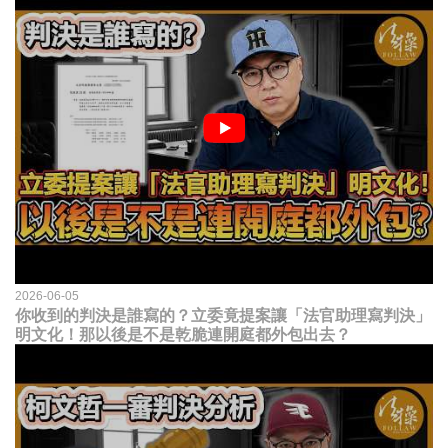
2026-06-05
你收到的判決是誰寫的？立委竟提案讓「法官助理寫判決」
明文化！那以後是不是乾脆連開庭都外包出去？