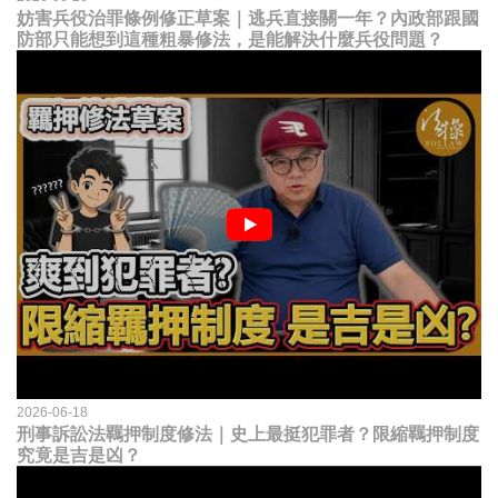
妨害兵役治罪條例修正草案｜逃兵直接關一年？內政部跟國
防部只能想到這種粗暴修法，是能解決什麼兵役問題？
2026-06-18
刑事訴訟法羈押制度修法｜史上最挺犯罪者？限縮羈押制度
究竟是吉是凶？