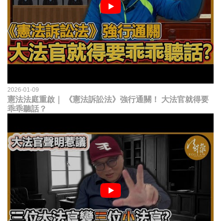
2026-01-09
憲法法庭重啟｜ 《憲法訴訟法》強行通關！ 大法官就得要
乖乖聽話？