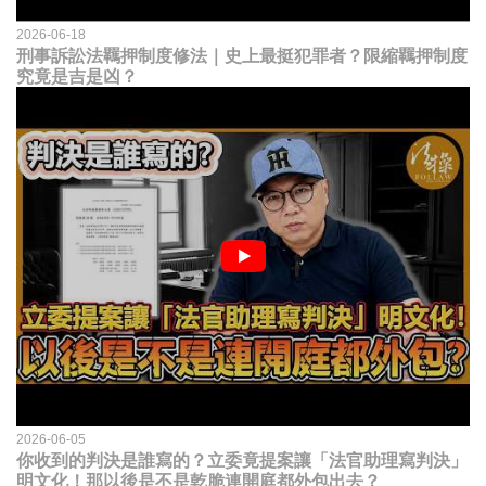
2026-06-18
刑事訴訟法羈押制度修法｜史上最挺犯罪者？限縮羈押制度
究竟是吉是凶？
2026-06-05
你收到的判決是誰寫的？立委竟提案讓「法官助理寫判決」
明文化！那以後是不是乾脆連開庭都外包出去？