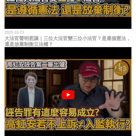
2025-10-23
大法官聲明惹議｜三位大法官變三位小法官？是遵循憲法，
還是放棄制衡立法權？