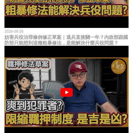
2026-06-26
妨害兵役治罪條例修正草案｜逃兵直接關一年？內政部跟國
防部只能想到這種粗暴修法，是能解決什麼兵役問題？