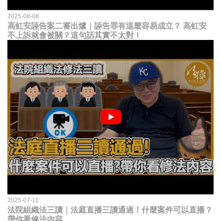
2025-08-08
高虹安誣告案二審出爐｜誣告罪有這麼容易成立？ 高虹安
不上訴就會被關？這句話其實不太對！
2025-07-11
法院組織法三讀｜法庭直播三讀通過！什麼案件可以直播？
帶你看修法內容