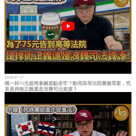
2026-07-17
喝一杯75元超商拿鐵差點坐牢？動用高等法院審微罪案，究
竟是捍衛正義還是浪費司法資源？