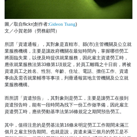
圖／取自flickr(創作者:
)
Gideon Tsang
文／小賀老師（勞務顧問）
所謂「資遣通報」，其對象是直轄市、縣(市)主管機關及公立就
業服務機構，主要是讓政府機關在最短時間內，掌握哪些勞工
將面臨失業，以便及時提供就業服務，因此雇主資遣勞工時，
應依就業服務法第33條第1項規定，於員工離職之十日前，將被
資遣員工之姓名、性別、年齡、住址、電話、擔任工作、資遣
事由及需否就業輔導等事項，列冊通報當地主管機關及公立就
業服務機構。
而所謂「資遣預告」，其對象則是勞工，主要是讓勞工在接到
資遣預告時，能有一段時間為找下一份工作做準備，因此雇主
資遣勞工時，應依勞動基準法第16條規定之期間預告勞工。
其中，值得注意的是勞基法第16條未明定勞工工作期間未滿三
個月之雇主預告期間。也就是說，資遣未滿三個月的勞工是不