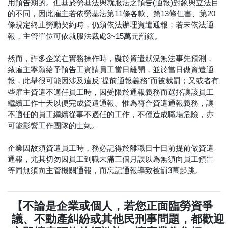
用預告期的。但基於勞基法與就服法之預告(通報)對象與立法目
的不同，因此雇主若依勞基法第11條各款、第13條但書、第20
條規定終止勞動契約時，仍須依法辦理資遣通報；若未依法通
報，主管單位可依就服法裁處3~15萬元罰鍰。
然而，許多企業在實務操作時，礙於資遣狀況無法事先預測，
致雇主寧願給予預告工資請員工當日離開，並於當日做資遣通
報，此舉很可能因涉及違反"提前通報義務"而被裁罰；又或者有
些雇主資遣不適任員工時，因受限於通報義務而選擇讓該員工
繼續工作十天以便完成資遣通報。惟為符合資遣通報義務，讓
不適任的員工繼續從事不適任的工作，不僅造成職場危險，亦
可能影響工作團隊的士氣。
企業因故須資遣員工時，務必記得於離職日十日前提前做資遣
通報，尤其切勿因員工到職未滿三個月誤以為無須向員工預告
等同無須向主管機關通報，而忘記通報導致被罰3萬起跳。
【不論是企業或個人，若您正面臨勞資爭
議、不動產糾紛或其他民刑事問題，都歡迎