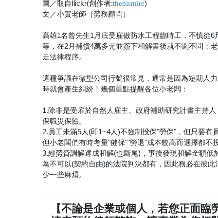
圖／取自flickr(創作者:
)
thepismire
文／小賀老師（勞務顧問）
高雄1名曾先生1月底受雇做防水工程臨時工，不慎從
等，在2月補償4萬多元並簽下和解書後就不聞不問；
走法律程序。
這種爭議在微型公司行號很常見，通常是因為短期人力
時就會產生糾紛！幾個重點提醒各位小老闆：
1.除非是受雇於自然人雇主、政府補助研究計畫主持
保職災保險。
2.員工未滿5人(即1~4人)不強制投保"勞保"，但只要
但小老闆們有時考量"健保""勞退"成本較高而選擇都
3.經勞資調解達成和解(也斷尾)，事後發現和解金額
為不可以(契約自由)的法院判決都有，因此務必在彼此
少一些麻煩。
【不論是企業或個人，若您正面臨