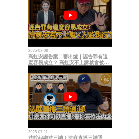
2025-08-08
高虹安誣告案二審出爐｜誣告罪有這
麼容易成立？ 高虹安不上訴就會被
關？這句話其實不太對！
2025-07-11
法院組織法三讀｜法庭直播三讀通