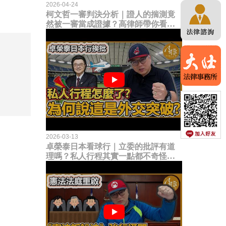
2026-04-24
柯文哲一審判決分析｜證人的揣測竟
然被一審當成證據？高律師帶你看未
來二審攻防的兩大核心點！
2026-03-13
卓榮泰日本看球行｜立委的批評有道
理嗎？私人行程其實一點都不奇怪？
為何說這是一種外交突破？