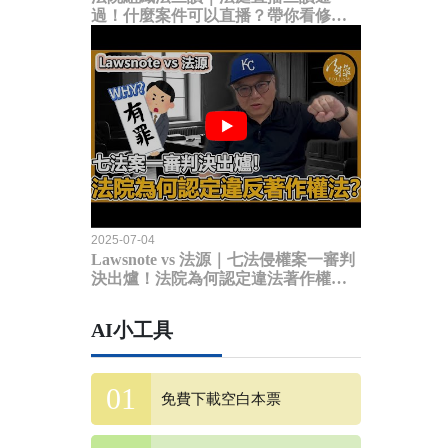
過！什麼案件可以直播？帶你看修法
內容
2025-07-04
Lawsnote vs 法源｜七法侵權案一審判
決出爐！法院為何認定違法著作權
法？
AI小工具
免費下載空白本票