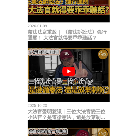
2026-01-09
憲法法庭重啟｜ 《憲法訴訟法》強行
通關！ 大法官就得要乖乖聽話？
2025-10-23
大法官聲明惹議｜三位大法官變三位
小法官？是遵循憲法，還是放棄制衡
立法權？