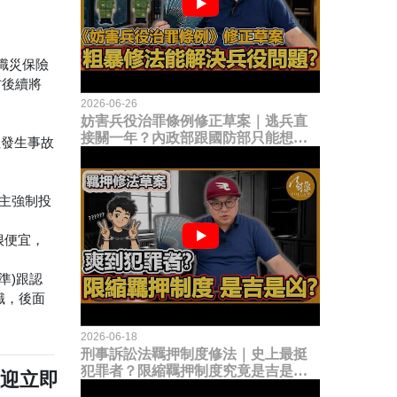
職災保險
方後續將
2026-06-26
妨害兵役治罪條例修正草案｜逃兵直
接關一年？內政部跟國防部只能想到
但發生事故
這種粗暴修法，是能解決什麼兵役問
題？
主強制投
很便宜，
準)跟認
識，後面
2026-06-18
刑事訴訟法羈押制度修法｜史上最挺
犯罪者？限縮羈押制度究竟是吉是
歡迎立即
凶？