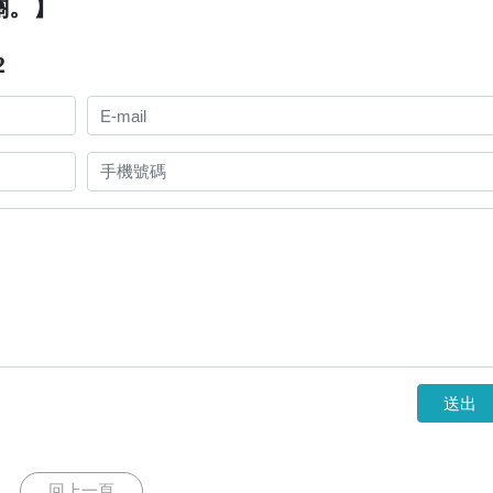
關。】
2
送出
回上一頁