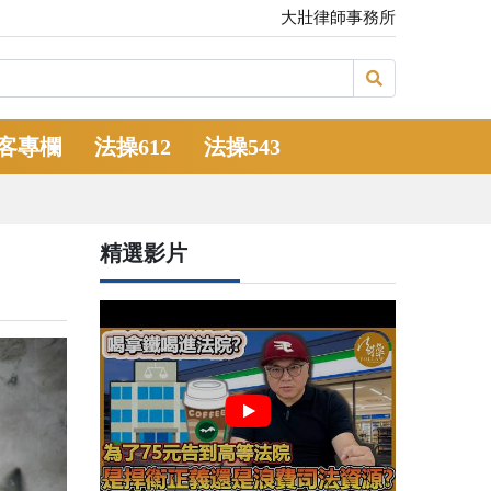
大壯律師事務所
客專欄
法操612
法操543
精選影片