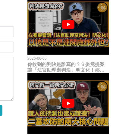
2026-06-05
你收到的判決是誰寫的？立委竟提案
讓「法官助理寫判決」明文化！那以
後是不是乾脆連開庭都外包出去？