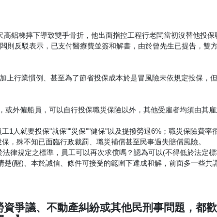
6尺高鋁梯摔下導致雙手骨折，他出面指控工程行老闆當初沒替他投保
老闆則反駁表示，已支付醫療費並簽和解書，由於曾先生已提告，雙
加上行業慣例、甚至為了節省投保成本於是冒風險未依規定投保，
人，或外僱船員，可以自行投保職災保險以外，其他受雇者均須由其雇
有員工1人就要投保"就保""災保""健保"以及提撥勞退6%；職災保險費率
不投保，殊不知已面臨行政裁罰、職災補償甚至民事過失賠償風險。
低於法律規定之標準，員工可以再次求償嗎？認為可以(不得低於法定標
清楚(醒)、本於誠信、條件可接受的範圍下達成和解，前面多一些共
勞資爭議、不動產糾紛或其他民刑事問題，都