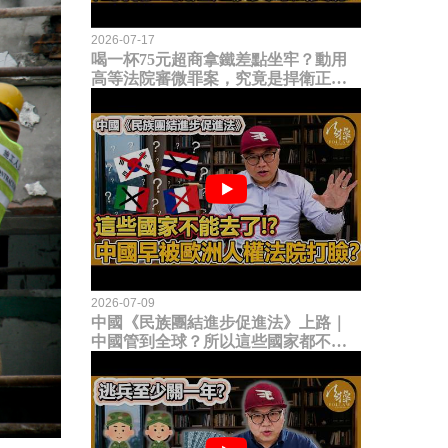
2026-07-17
喝一杯75元超商拿鐵差點坐牢？動用
高等法院審微罪案，究竟是捍衛正義
還是浪費司法資源？
2026-07-09
中國《民族團結進步促進法》上路｜
中國管到全球？所以這些國家都不能
去了？中國早就被歐洲人權法院打
臉？