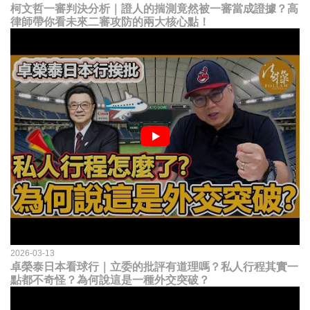
柯文哲一審判決分析｜證人的揣測竟然被一審當成證據？高
律師帶你看未來二審攻防的兩大核心點！
2026-03-13
卓榮泰日本看球行｜立委的批評有道理嗎？私人行程其實一
點都不奇怪？為何說這是一種外交突破？