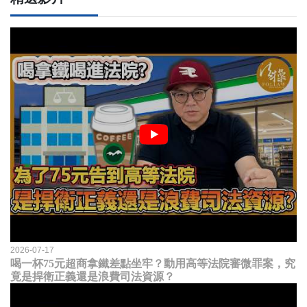
2026-07-17
喝一杯75元超商拿鐵差點坐牢？動用高等法院審微罪案，究
竟是捍衛正義還是浪費司法資源？