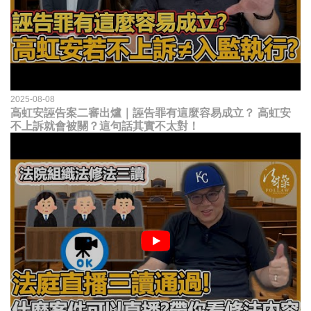
2025-08-08
高虹安誣告案二審出爐｜誣告罪有這麼容易成立？ 高虹安
不上訴就會被關？這句話其實不太對！