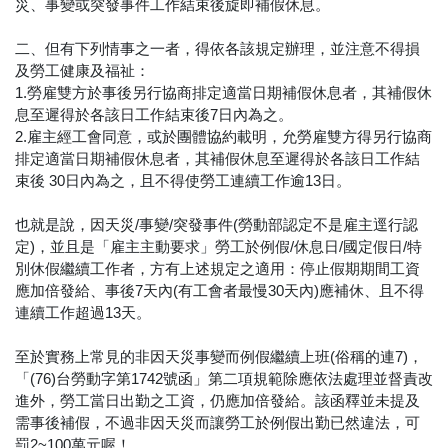
災、事變或突發事件工作結束後旋即補假休息。
二、但有下列情事之一者，得依各該規定辦理，並注意不得損
及勞工健康及福祉：
1.勞雇雙方於事後另行協商排定適當日期補假休息者，其補假休
息至遲得於各該日工作結束後7日內為之。
2.雇主經工會同意，或於團體協約載明，允勞雇雙方得另行協商
排定適當日期補假休息者，其補假休息至遲得於各該日工作結
束後 30日內為之，且不得使勞工連續工作逾13日。
也就是說，因天災/事變/突發事件(勞動部認定不是雇主逕行認
定)，並且是「雇主主動要求」勞工於例假/休息日/國定假日/特
別休假繼續工作者，方有上述規定之適用：停止假期期間工資
應加倍發給、事後7天內(有工會者最慢30天內)應補休、且不得
連續工作超過13天。
至於實務上常見的非因天災事變而例假繼續上班(俗稱的連7)，
「(76)台勞動字第1742號函」第二項規範除應依法處理並督責改
進外，勞工當日出勤之工資，仍應加倍發給。該函釋並未提及
需事後補假，不過非因天災而讓勞工於例假出勤已然違法，可
罰2~100萬元喔！