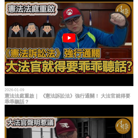
2026-01-09
憲法法庭重啟｜ 《憲法訴訟法》強行通關！ 大法官就得要
乖乖聽話？