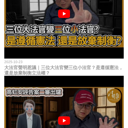
2025-10-23
大法官聲明惹議｜三位大法官變三位小法官？是遵循憲法，
還是放棄制衡立法權？