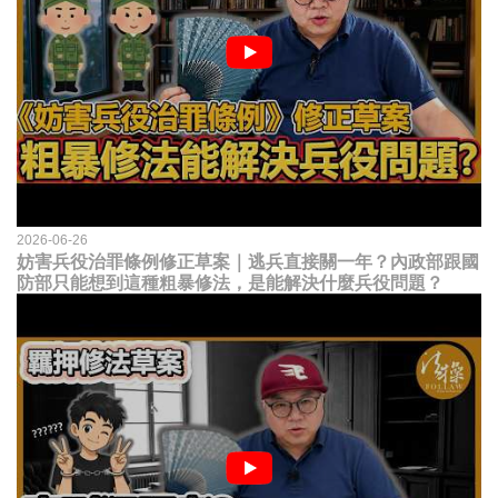
2026-06-26
妨害兵役治罪條例修正草案｜逃兵直接關一年？內政部跟國
防部只能想到這種粗暴修法，是能解決什麼兵役問題？