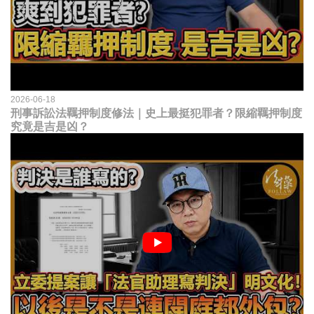
2026-06-18
刑事訴訟法羈押制度修法｜史上最挺犯罪者？限縮羈押制度
究竟是吉是凶？