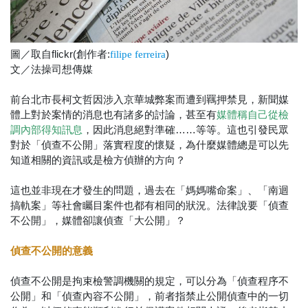
圖／取自flickr(創作者:
)
filipe ferreira
文／法操司想傳媒
前台北市長柯文哲因涉入京華城弊案而遭到羈押禁見，新聞媒
體上對於案情的消息也有諸多的討論，甚至有
媒體稱自己從檢
，因此消息絕對準確……等等。這也引發民眾
調內部得知訊息
對於「偵查不公開」落實程度的懷疑，為什麼媒體總是可以先
知道相關的資訊或是檢方偵辦的方向？
這也並非現在才發生的問題，過去在「媽媽嘴命案」、「南迴
搞軌案」等社會矚目案件也都有相同的狀況。法律說要「偵查
不公開」，媒體卻讓偵查「大公開」？
偵查不公開的意義
偵查不公開是拘束檢警調機關的規定，可以分為「偵查程序不
公開」和「偵查內容不公開」，前者指禁止公開偵查中的一切