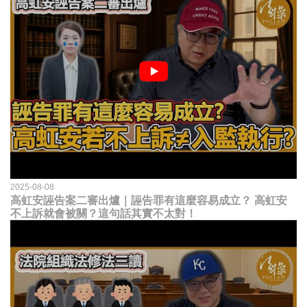
2025-08-08
高虹安誣告案二審出爐｜誣告罪有這麼容易成立？ 高虹安
不上訴就會被關？這句話其實不太對！