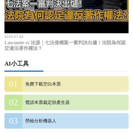
2025-07-04
Lawsnote vs 法源｜七法侵權案一審判決出爐！法院為何認
定違法著作權法？
AI小工具
免費下載空白本票
聲請本票裁定狀產生器
勞檢分析機器人