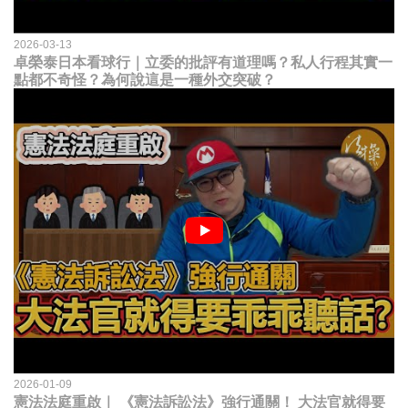
2026-03-13
卓榮泰日本看球行｜立委的批評有道理嗎？私人行程其實一
點都不奇怪？為何說這是一種外交突破？
2026-01-09
憲法法庭重啟｜ 《憲法訴訟法》強行通關！ 大法官就得要