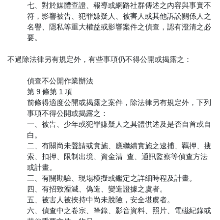
七、對於媒體查證、報導或網路社群傳述之內容與事實不
符，影響被告、犯罪嫌疑人、被害人或其他訴訟關係人之
名譽、隱私等重大權益或影響案件之偵查，認有澄清之必
要。
不過除法律另有規定外，有些事項仍不得公開或揭露之：
偵查不公開作業辦法
第 9 條第 1 項
前條得適度公開或揭露之案件，除法律另有規定外，下列
事項不得公開或揭露之：
一、被告、少年或犯罪嫌疑人之具體供述及是否自首或自
白。
二、有關尚未聲請或實施、應繼續實施之逮捕、羈押、搜
索、扣押、限制出境、資金清 查、通訊監察等偵查方法
或計畫。
三、有關勘驗、現場模擬或鑑定之詳細時程及計畫。
四、有招致湮滅、偽造、變造證據之虞者。
五、被害人被挾持中尚未脫險，安全堪虞者。
六、偵查中之卷宗、筆錄、影音資料、照片、電磁紀錄或