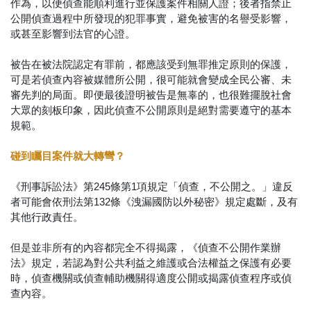
作為，以便偵查能順利進行並保護案件相關人證；後者指禁止
公開偵查過程中所發現的犯罪事實，避免被害的名譽受影響，
或甚至影響到法官的心證。
被告在被法院認定有罪前，都應該受到無罪推定原則的保護，
可是若偵查內容被媒體所公開，很可能就會變成全民公審、未
審先判的局面。即便最後證明被告是無辜的，也很難擺脫社會
大眾的刻板印象，因此偵查不公開原則是絕對需要遵守的基本
規範。
碰到矚目案件就大轉彎？
《刑事訴訟法》第245條第1項規定「偵查，不公開之。」違反
者可能會依刑法第132條《洩漏國防以外秘密》規定處斷，及有
其他行政責任。
但是並非所有的內容都完全不得揭露，《偵查不公開作業辦
法》規定，若認為對公共利益之維護或合法權益之保護有必要
時，偵查機關或偵查輔助機關得適度公開或揭露偵查程序或偵
查內容。