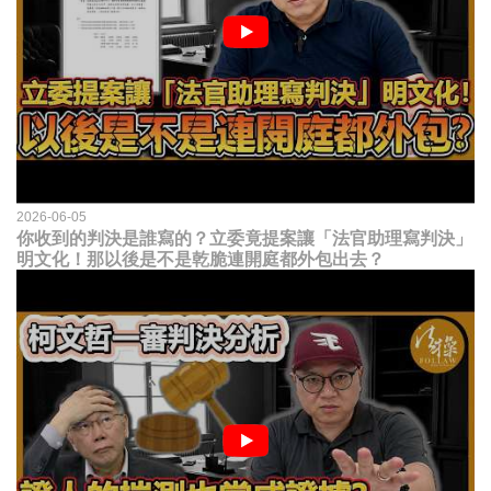
2026-06-05
你收到的判決是誰寫的？立委竟提案讓「法官助理寫判決」
明文化！那以後是不是乾脆連開庭都外包出去？