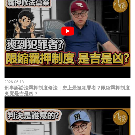
2026-06-18
刑事訴訟法羈押制度修法｜史上最挺犯罪者？限縮羈押制度
究竟是吉是凶？