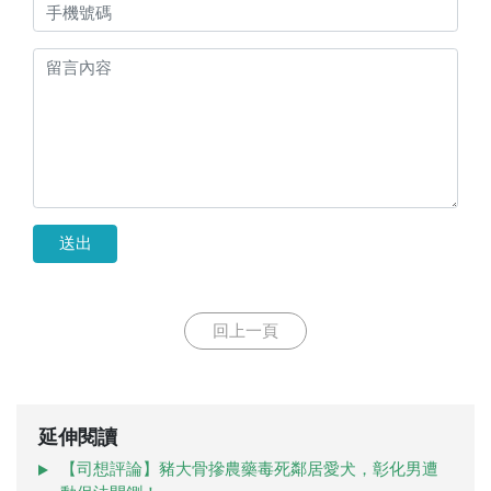
送出
回上一頁
延伸閱讀
【司想評論】豬大骨摻農藥毒死鄰居愛犬，彰化男遭