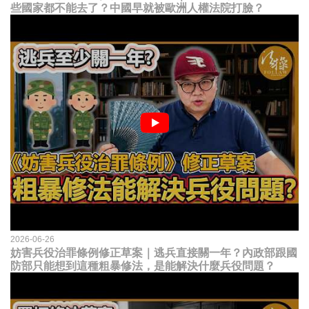
些國家都不能去了？中國早就被歐洲人權法院打臉？
2026-06-26
妨害兵役治罪條例修正草案｜逃兵直接關一年？內政部跟國
防部只能想到這種粗暴修法，是能解決什麼兵役問題？