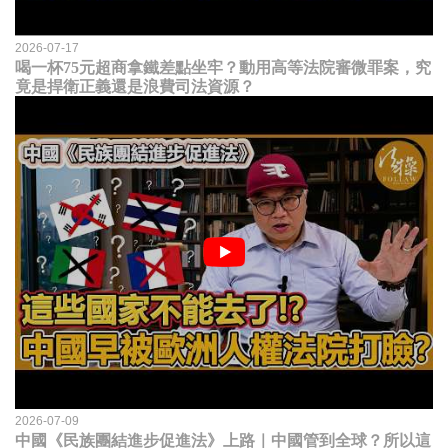
2026-07-17
喝一杯75元超商拿鐵差點坐牢？動用高等法院審微罪案，究
竟是捍衛正義還是浪費司法資源？
2026-07-09
中國《民族團結進步促進法》上路｜中國管到全球？所以這