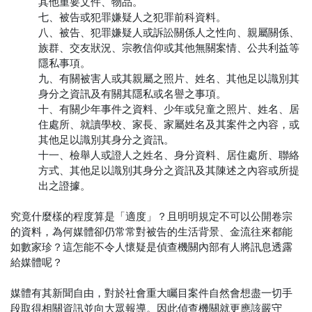
其他重要文件、物品。
七、被告或犯罪嫌疑人之犯罪前科資料。
八、被告、犯罪嫌疑人或訴訟關係人之性向、親屬關係、
族群、交友狀況、宗教信仰或其他無關案情、公共利益等
隱私事項。
九、有關被害人或其親屬之照片、姓名、其他足以識別其
身分之資訊及有關其隱私或名譽之事項。
十、有關少年事件之資料、少年或兒童之照片、姓名、居
住處所、就讀學校、家長、家屬姓名及其案件之內容，或
其他足以識別其身分之資訊。
十一、檢舉人或證人之姓名、身分資料、居住處所、聯絡
方式、其他足以識別其身分之資訊及其陳述之內容或所提
出之證據。
究竟什麼樣的程度算是「適度」？且明明規定不可以公開卷宗
的資料，為何媒體卻仍常常對被告的生活背景、金流往來都能
如數家珍？這怎能不令人懷疑是偵查機關內部有人將訊息透露
給媒體呢？
媒體有其新聞自由，對於社會重大矚目案件自然會想盡一切手
段取得相關資訊並向大眾報導。因此偵查機關就更應該嚴守