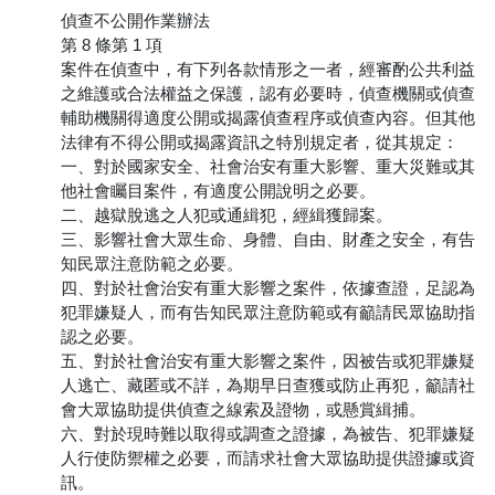
偵查不公開作業辦法
第 8 條第 1 項
案件在偵查中，有下列各款情形之一者，經審酌公共利益
之維護或合法權益之保護，認有必要時，偵查機關或偵查
輔助機關得適度公開或揭露偵查程序或偵查內容。但其他
法律有不得公開或揭露資訊之特別規定者，從其規定：
一、對於國家安全、社會治安有重大影響、重大災難或其
他社會矚目案件，有適度公開說明之必要。
二、越獄脫逃之人犯或通緝犯，經緝獲歸案。
三、影響社會大眾生命、身體、自由、財產之安全，有告
知民眾注意防範之必要。
四、對於社會治安有重大影響之案件，依據查證，足認為
犯罪嫌疑人，而有告知民眾注意防範或有籲請民眾協助指
認之必要。
五、對於社會治安有重大影響之案件，因被告或犯罪嫌疑
人逃亡、藏匿或不詳，為期早日查獲或防止再犯，籲請社
會大眾協助提供偵查之線索及證物，或懸賞緝捕。
六、對於現時難以取得或調查之證據，為被告、犯罪嫌疑
人行使防禦權之必要，而請求社會大眾協助提供證據或資
訊。