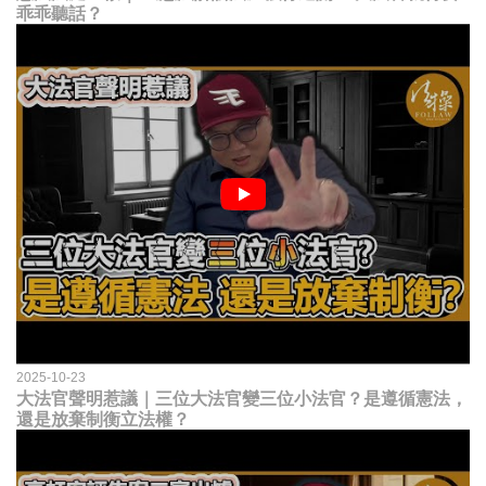
乖乖聽話？
2025-10-23
大法官聲明惹議｜三位大法官變三位小法官？是遵循憲法，
還是放棄制衡立法權？