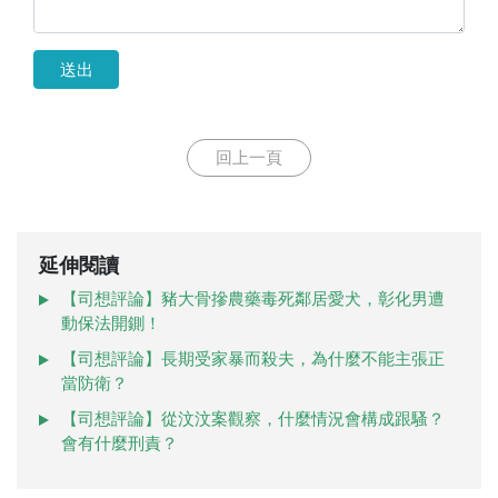
送出
回上一頁
延伸閱讀
【司想評論】豬大骨摻農藥毒死鄰居愛犬，彰化男遭
動保法開鍘！
【司想評論】長期受家暴而殺夫，為什麼不能主張正
當防衛？
【司想評論】從汶汶案觀察，什麼情況會構成跟騷？
會有什麼刑責？