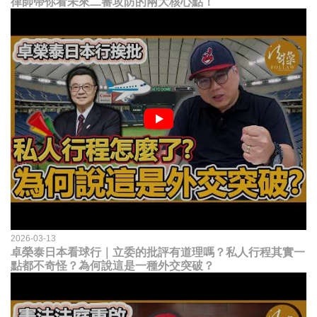
律師帶你看未來二審攻防的兩大核心點！
2026-03-13
卓榮泰日本看球行｜立委的批評有道理嗎？私人行程其實一
點都不奇怪？為何說這是一種外交突破？