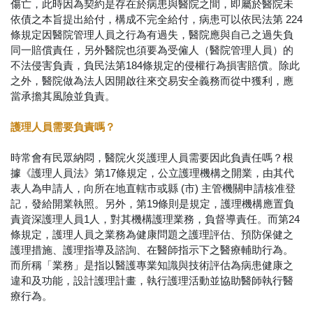
傷亡，此時因為契約是存在於病患與醫院之間，即屬於醫院未
依債之本旨提出給付，構成不完全給付，病患可以依民法第 224
條規定因醫院管理人員之行為有過失，醫院應與自己之過失負
同一賠償責任，另外醫院也須要為受僱人（醫院管理人員）的
不法侵害負責，負民法第184條規定的侵權行為損害賠償。除此
之外，醫院做為法人因開啟往來交易安全義務而從中獲利，應
當承擔其風險並負責。
護理人員需要負責嗎？
時常會有民眾納悶，醫院火災護理人員需要因此負責任嗎？根
據《護理人員法》第17條規定，公立護理機構之開業，由其代
表人為申請人，向所在地直轄市或縣 (市) 主管機關申請核准登
記，發給開業執照。另外，第19條則是規定，護理機構應置負
責資深護理人員1人，對其機構護理業務，負督導責任。而第24
條規定，護理人員之業務為健康問題之護理評估、預防保健之
護理措施、護理指導及諮詢、在醫師指示下之醫療輔助行為。
而所稱「業務」是指以醫護專業知識與技術評估為病患健康之
違和及功能，設計護理計畫，執行護理活動並協助醫師執行醫
療行為。