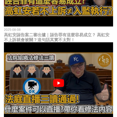
2025-08-08
高虹安誣告案二審出爐｜誣告罪有這麼容易成立？ 高虹安
不上訴就會被關？這句話其實不太對！