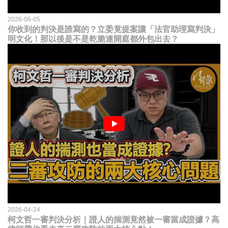
2026-06-05
你收到的判決是誰寫的？立委竟提案讓「法官助理寫判決」
明文化！那以後是不是乾脆連開庭都外包出去？
2026-04-24
柯文哲一審判決分析｜證人的揣測竟然被一審當成證據？高