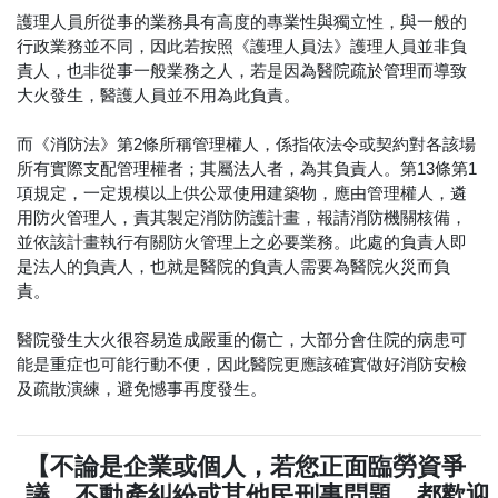
護理人員所從事的業務具有高度的專業性與獨立性，與一般的
行政業務並不同，因此若按照《護理人員法》護理人員並非負
責人，也非從事一般業務之人，若是因為醫院疏於管理而導致
大火發生，醫護人員並不用為此負責。
而《消防法》第2條所稱管理權人，係指依法令或契約對各該場
所有實際支配管理權者；其屬法人者，為其負責人。第13條第1
項規定，一定規模以上供公眾使用建築物，應由管理權人，遴
用防火管理人，責其製定消防防護計畫，報請消防機關核備，
並依該計畫執行有關防火管理上之必要業務。此處的負責人即
是法人的負責人，也就是醫院的負責人需要為醫院火災而負
責。
醫院發生大火很容易造成嚴重的傷亡，大部分會住院的病患可
能是重症也可能行動不便，因此醫院更應該確實做好消防安檢
及疏散演練，避免憾事再度發生。
【不論是企業或個人，若您正面臨勞資爭
議、不動產糾紛或其他民刑事問題，都歡迎