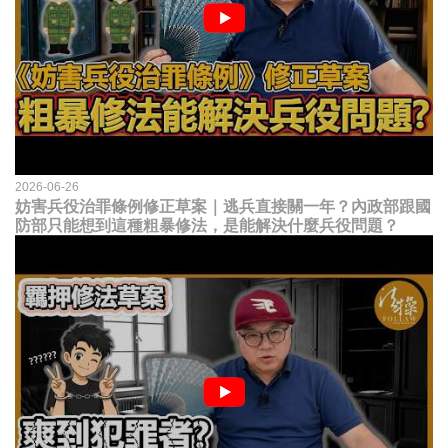
2026-06-26
妨害兵役治罪條例修正草案｜逃兵直接關一年？內政部跟國
防部只能想到這種粗暴修法，是能解決什麼兵役問題？