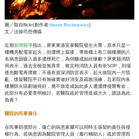
圖／取自flickr(創作者:
)
Steven Bochniewicz
文／法操司想傳媒
近期
指出，屏東東港安泰醫院發生火警，原本只是一
新聞報導
樓機房配電室起火，但濃煙上竄後，導致樓上有三個樓層的八
名病患因吸入過多濃煙死亡，為何釀成如此慘劇？屏東縣消防
局表示，過去安檢並無異常，救災時消防人員有依SOP，到場
後先斷電再撲救；不過有資深消防官表示，起火後院內一片慌
亂，懷疑醫院平日有無確實做好消安及疏散演練，且若院內各
樓層防火區劃做得好，應不致造成如此多人遭濃煙侵襲奪命，
此部分有必要查明檢討。若醫院疏於管理造成大火，誰該為此
負責？
醫院的民事責任
在民事賠償部分，傷亡的病患家屬可以同時主張契約責任與侵
權行為。若病患因為醫院管理人員（履行輔助人）疏於管理而