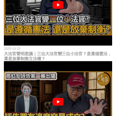
2025-10-23
大法官聲明惹議｜三位大法官變三位小法官？是遵循憲法，
還是放棄制衡立法權？