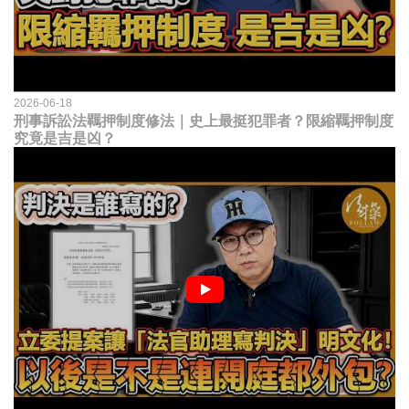
2026-06-18
刑事訴訟法羈押制度修法｜史上最挺犯罪者？限縮羈押制度
究竟是吉是凶？