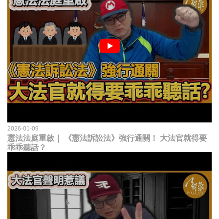
2026-01-09
憲法法庭重啟｜ 《憲法訴訟法》強行通關！ 大法官就得要
乖乖聽話？