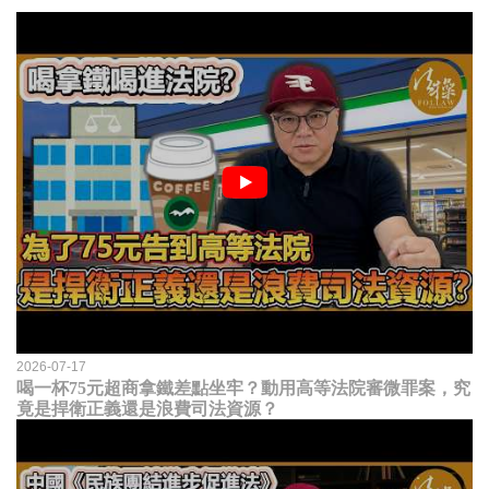
2026-07-17
喝一杯75元超商拿鐵差點坐牢？動用高等法院審微罪案，究
竟是捍衛正義還是浪費司法資源？