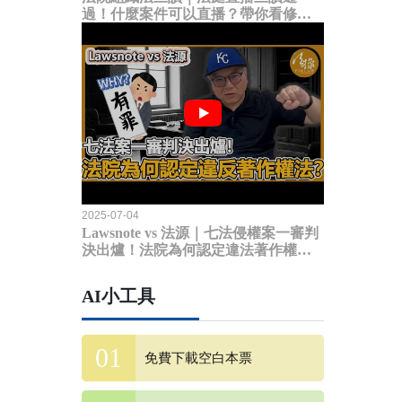
過！什麼案件可以直播？帶你看修法
內容
2025-07-04
Lawsnote vs 法源｜七法侵權案一審判
決出爐！法院為何認定違法著作權
法？
AI小工具
免費下載空白本票