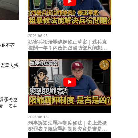
2026-06-26
妨害兵役治罪條例修正草案｜逃兵直
持並不吝
接關一年？內政部跟國防部只能想到
這種粗暴修法，是能解決什麼兵役問
題？
「產業人投
次調漲將惠
6元、雇主
2026-06-18
刑事訴訟法羈押制度修法｜史上最挺
犯罪者？限縮羈押制度究竟是吉是
凶？