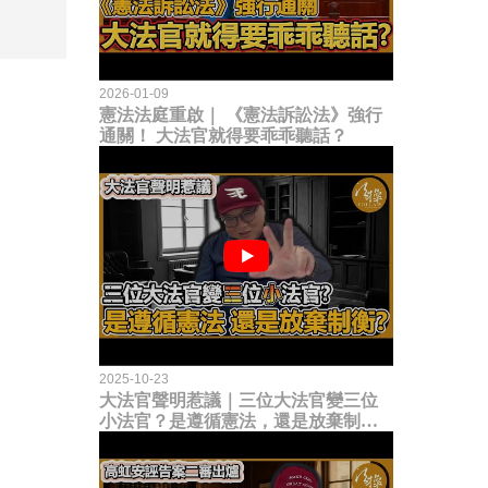
2026-01-09
憲法法庭重啟｜ 《憲法訴訟法》強行
通關！ 大法官就得要乖乖聽話？
2025-10-23
大法官聲明惹議｜三位大法官變三位
小法官？是遵循憲法，還是放棄制衡
立法權？