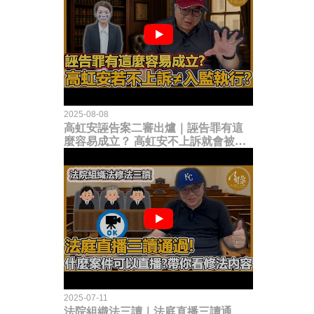
2025-08-08
高虹安誣告案二審出爐｜誣告罪有這
麼容易成立？ 高虹安不上訴就會被
關？這句話其實不太對！
2025-07-11
法院組織法三讀｜法庭直播三讀通