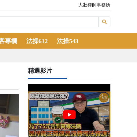
大壯律師事務所
客專欄
法操612
法操543
精選影片