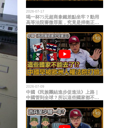
2026-07-17
喝一杯75元超商拿鐵差點坐牢？動用
高等法院審微罪案，究竟是捍衛正義
還是浪費司法資源？
2026-07-09
中國《民族團結進步促進法》上路｜
中國管到全球？所以這些國家都不能
去了？中國早就被歐洲人權法院打
臉？