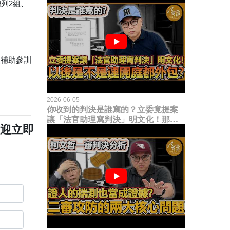
增列2組、
並補助參訓
2026-06-05
你收到的判決是誰寫的？立委竟提案
讓「法官助理寫判決」明文化！那以
歡迎立即
後是不是乾脆連開庭都外包出去？