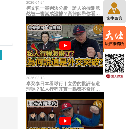
2026-04-24
柯文哲一審判決分析｜證人的揣測竟
然被一審當成證據？高律師帶你看未
來二審攻防的兩大核心點！
2026-03-13
卓榮泰日本看球行｜立委的批評有道
理嗎？私人行程其實一點都不奇怪？
為何說這是一種外交突破？