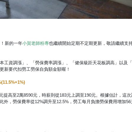
樂！新的一年
也繼續開始定期不定期更新，敬請繼續支
小賀老師粉專
本工資調漲」、「勞保費率調漲」、「健保級距天花板調高」以及
更新要代扣勞工勞保自負額金額喔！
1.5%+1%)
0元提高至2萬8590元，時薪則從183元上調至190元。根據估計，這
此外，勞保費率從12%調升至12.5%，勞工每月負擔勞保費用增加5