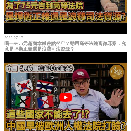
2026-07-17
喝一杯75元超商拿鐵差點坐牢？動用高等法院審微罪案，究
竟是捍衛正義還是浪費司法資源？