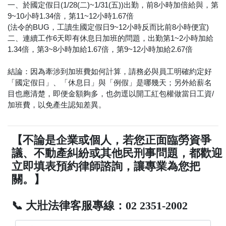
一、於國定假日(1/28(二)~1/31(五))出勤，前8小時加倍給與，第
9~10小時1.34倍，第11~12小時1.67倍
(法令的BUG，工讀生國定假日9~12小時反而比前8小時便宜)
二、連續工作6天即有休息日加班的問題，出勤第1~2小時加給
1.34倍，第3~8小時加給1.67倍，第9~12小時加給2.67倍
結論：因為牽涉到加班費如何計算，請務必與員工明確約定好
「國定假日」、「休息日」與「例假」是哪幾天；另外給薪名
目也應清楚，即便金額夠多，也勿逕以開工紅包權做當日工資/
加班費，以免產生認知差異。
【不論是企業或個人，若您正面臨勞資爭
議、不動產糾紛或其他民刑事問題，都歡迎
立即填表預約律師諮詢，讓專業為您把
關。】
📞 大壯法律客服專線：02 2351-2002