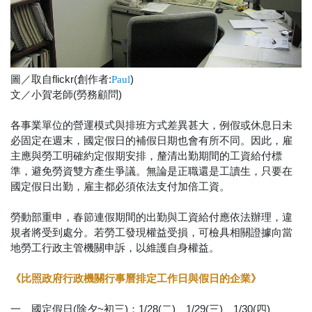
圖／取自flickr(創作者:
)
Paul
文／小賀老師(勞務顧問)
各事業單位的營運模式與排班方式差異甚大，例假或休息日未
必固定在週末，國定假日的補假日期也會有所不同。因此，雇
主應與勞工明確約定假期安排，釐清出勤期間的工資給付標
準，避免勞資雙方產生爭議。無論是正職還是工讀生，只要在
國定假日出勤，雇主都必須依法支付加倍工資。
勞動部重申，春節連假期間的出勤與工資給付應依法辦理，違
規者將受到處分。若勞工發現權益受損，可檢具相關證據向當
地勞工行政主管機關申訴，以維護自身權益。
《比照政府行政機關行事曆排定工作日與假日的企業》
一、國定假日(除夕~初三)：1/28(二)、1/29(三)、1/30(四)、