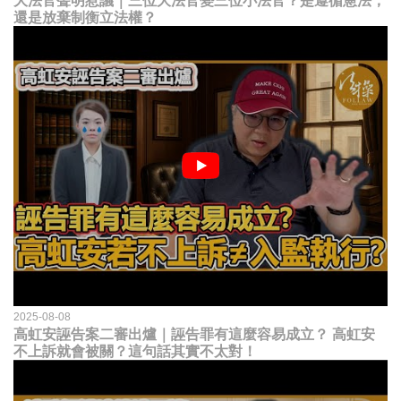
大法官聲明惹議｜三位大法官變三位小法官？是遵循憲法，
還是放棄制衡立法權？
2025-08-08
高虹安誣告案二審出爐｜誣告罪有這麼容易成立？ 高虹安
不上訴就會被關？這句話其實不太對！