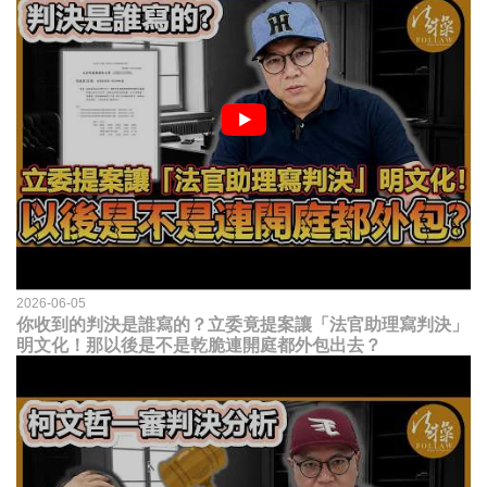
2026-06-05
你收到的判決是誰寫的？立委竟提案讓「法官助理寫判決」
明文化！那以後是不是乾脆連開庭都外包出去？