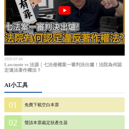
2025-07-04
Lawsnote vs 法源｜七法侵權案一審判決出爐！法院為何認
定違法著作權法？
AI小工具
免費下載空白本票
聲請本票裁定狀產生器