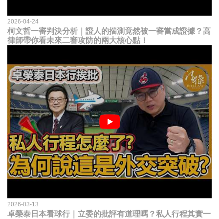
2026-04-24
柯文哲一審判決分析｜證人的揣測竟然被一審當成證據？高
律師帶你看未來二審攻防的兩大核心點！
2026-03-13
卓榮泰日本看球行｜立委的批評有道理嗎？私人行程其實一