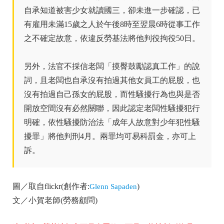
自承知道被害少女就讀國三，卻未進一步確認，已
有雇用未滿15歲之人於午後8時至翌晨6時從事工作
之不確定故意，依違反勞基法將他判役拘役50日。
另外，法官不採信老闆「摸臀鼓勵認真工作」的說
詞，且老闆也自承沒有拍過其他女員工的屁股，也
沒有拍過自己孫女的屁股，而性騷擾行為也與是否
開放空間沒有必然關聯，因此認定老闆性騷擾犯行
明確，依性騷擾防治法「成年人故意對少年犯性騷
擾罪」將他判刑4月。兩罪均可易科罰金，亦可上
訴。
圖／取自flickr(創作者:
)
Glenn Sapaden
文／小賀老師(勞務顧問)