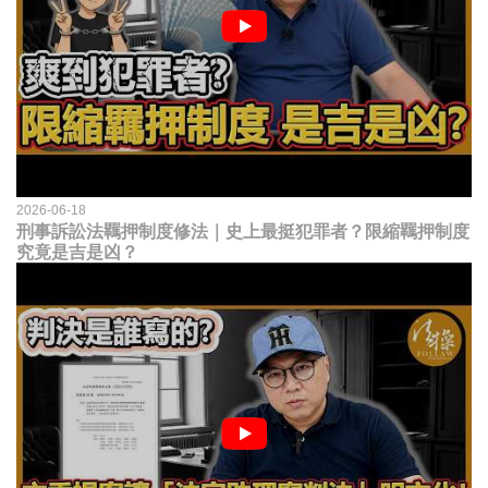
2026-06-18
刑事訴訟法羈押制度修法｜史上最挺犯罪者？限縮羈押制度
究竟是吉是凶？