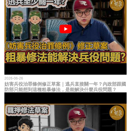
2026-06-26
妨害兵役治罪條例修正草案｜逃兵直接關一年？內政部跟國
防部只能想到這種粗暴修法，是能解決什麼兵役問題？