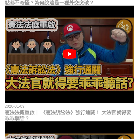
點都不奇怪？為何說這是一種外交突破？
2026-01-09
憲法法庭重啟｜ 《憲法訴訟法》強行通關！ 大法官就得要
乖乖聽話？