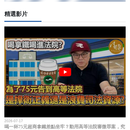
精選影片
2026-07-17
喝一杯75元超商拿鐵差點坐牢？動用高等法院審微罪案，究