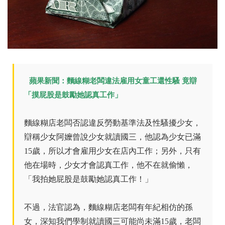
蘋果新聞：麵線糊老闆違法雇用女童工還性騷 竟辯
「摸屁股是鼓勵她認真工作」
麵線糊店老闆否認違反勞動基準法及性騷擾少女，
辯稱少女阿嬤曾說少女就讀國三，他認為少女已滿
15歲，所以才會雇用少女在店內工作；另外，只有
他在場時，少女才會認真工作，他不在就偷懶，
「我拍她屁股是鼓勵她認真工作！」
不過，法官認為，麵線糊店老闆有年紀相仿的孫
女，深知我們學制就讀國三可能尚未滿15歲，老闆