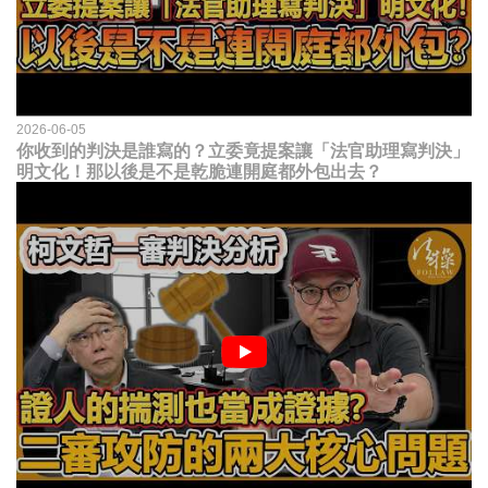
2026-06-05
你收到的判決是誰寫的？立委竟提案讓「法官助理寫判決」
明文化！那以後是不是乾脆連開庭都外包出去？