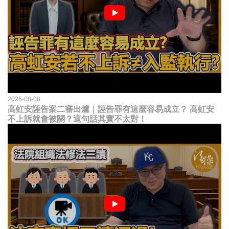
2025-08-08
高虹安誣告案二審出爐｜誣告罪有這麼容易成立？ 高虹安
不上訴就會被關？這句話其實不太對！