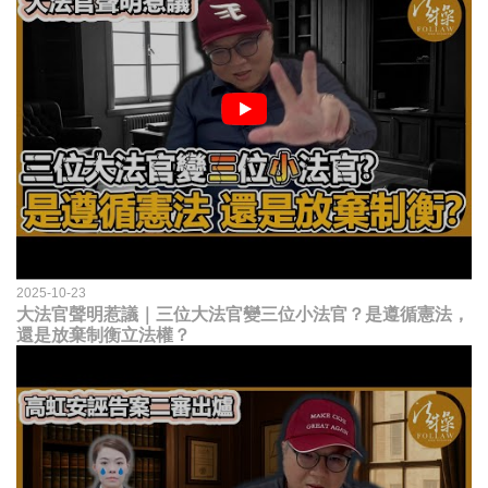
2025-10-23
大法官聲明惹議｜三位大法官變三位小法官？是遵循憲法，
還是放棄制衡立法權？