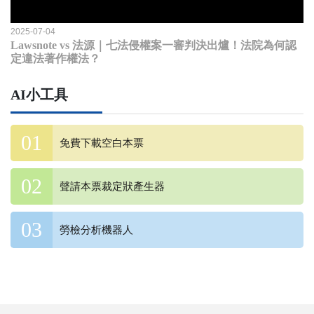
2025-07-04
Lawsnote vs 法源｜七法侵權案一審判決出爐！法院為何認
定違法著作權法？
AI小工具
免費下載空白本票
聲請本票裁定狀產生器
勞檢分析機器人