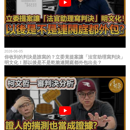
2026-06-05
你收到的判決是誰寫的？立委竟提案讓「法官助理寫判決」
明文化！那以後是不是乾脆連開庭都外包出去？