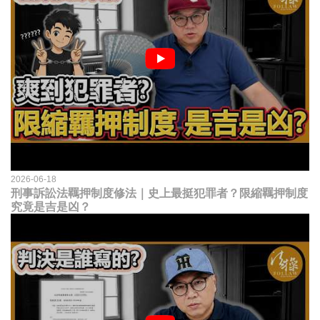
2026-06-18
刑事訴訟法羈押制度修法｜史上最挺犯罪者？限縮羈押制度
究竟是吉是凶？