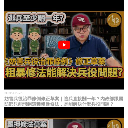
2026-06-26
妨害兵役治罪條例修正草案｜逃兵直接關一年？內政部跟國
防部只能想到這種粗暴修法，是能解決什麼兵役問題？