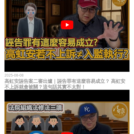
2025-08-08
高虹安誣告案二審出爐｜誣告罪有這麼容易成立？ 高虹安
不上訴就會被關？這句話其實不太對！