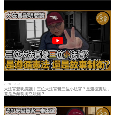
2025-10-23
大法官聲明惹議｜三位大法官變三位小法官？是遵循憲法，
還是放棄制衡立法權？