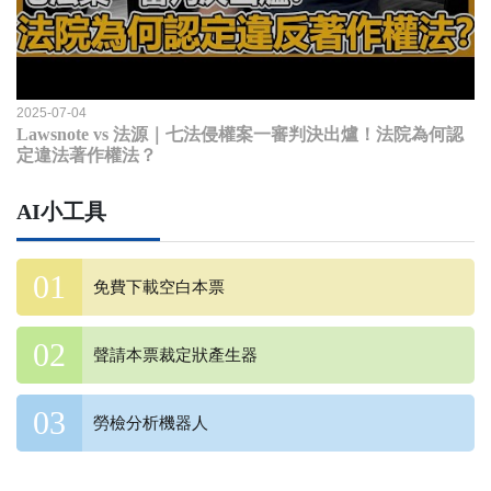
2025-07-04
Lawsnote vs 法源｜七法侵權案一審判決出爐！法院為何認
定違法著作權法？
AI小工具
免費下載空白本票
聲請本票裁定狀產生器
勞檢分析機器人