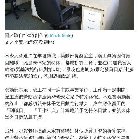
圖／取自flikcr(創作者:
)
Mack Male
文／小賀老師(勞務顧問)
不少人會選擇在年後轉職，勞動部提醒雇主，勞工無論因何原
因離職，凡是未休完的特休，都應折算工資，並在(1)離職當天
結清(勞基法施行細則第9條)，最晚也應於(2)原定發薪日給付(參
照勞基法第23條)，否則恐面臨罰鍰。
勞動部表示，勞工在同一雇主或事業單位，工作滿一定期間，
雇主應依勞動基準法第38條規定給予特別休假。不過當勞動契
約終止，都必須就未休畢之日數進行結算，雇主應依勞工的
「到職日」、「工作年資」計算應給予之特休日數，並就未休
畢之日數結算工資。
另外，小賀老師提醒大家有關特別休假折算工資的折算依準，
依照勞基法施行細則第24-1條規定，為勞工之特別休假於年度