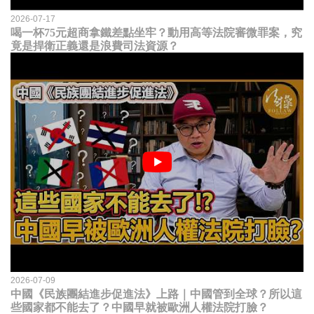
2026-07-17
喝一杯75元超商拿鐵差點坐牢？動用高等法院審微罪案，究
竟是捍衛正義還是浪費司法資源？
2026-07-09
中國《民族團結進步促進法》上路｜中國管到全球？所以這
些國家都不能去了？中國早就被歐洲人權法院打臉？