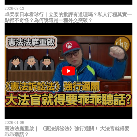
2026-03-13
卓榮泰日本看球行｜立委的批評有道理嗎？私人行程其實一
點都不奇怪？為何說這是一種外交突破？
2026-01-09
憲法法庭重啟｜ 《憲法訴訟法》強行通關！ 大法官就得要
乖乖聽話？