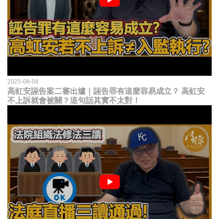
2025-08-08
高虹安誣告案二審出爐｜誣告罪有這麼容易成立？ 高虹安
不上訴就會被關？這句話其實不太對！