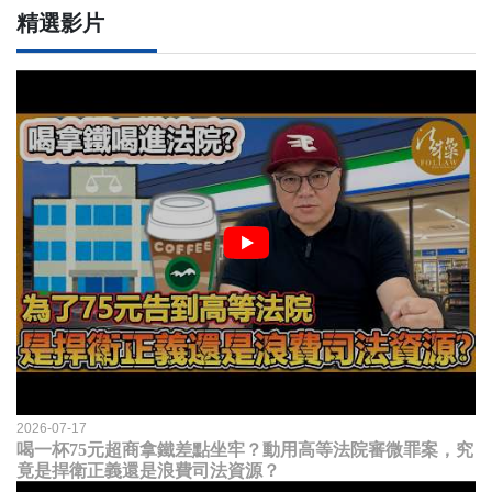
精選影片
2026-07-17
喝一杯75元超商拿鐵差點坐牢？動用高等法院審微罪案，究
竟是捍衛正義還是浪費司法資源？