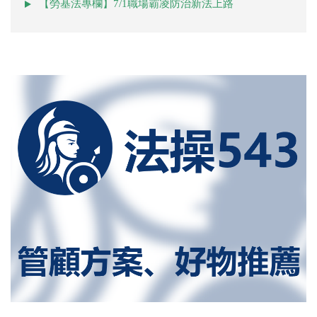
【勞基法專欄】7/1職場霸凌防治新法上路