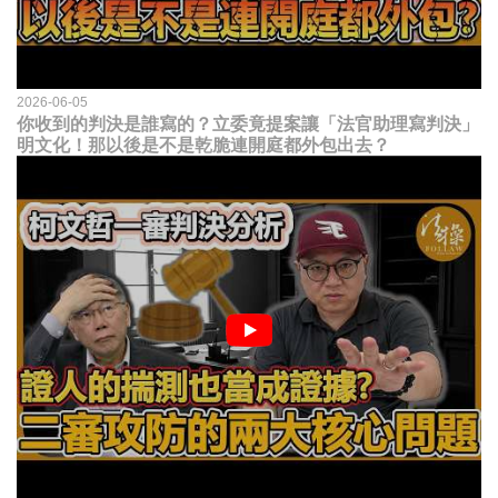
2026-06-05
你收到的判決是誰寫的？立委竟提案讓「法官助理寫判決」
明文化！那以後是不是乾脆連開庭都外包出去？