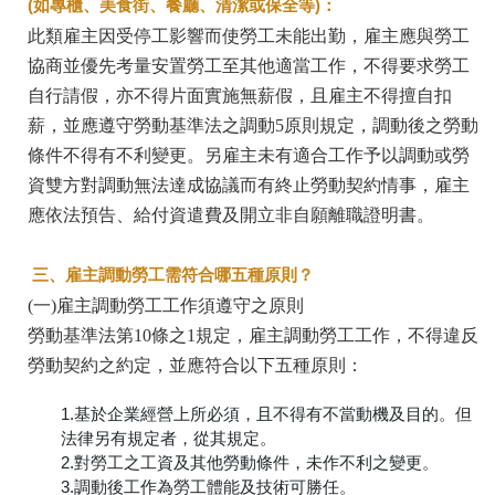
(如專櫃、美食街、餐廳、清潔或保全等)：
此類雇主因受停工影響而使勞工未能出勤，雇主應與勞工
協商並優先考量安置勞工至其他適當工作，不得要求勞工
自行請假，亦不得片面實施無薪假，且雇主不得擅自扣
薪，並應遵守勞動基準法之調動5原則規定，調動後之勞動
條件不得有不利變更。另雇主未有適合工作予以調動或勞
資雙方對調動無法達成協議而有終止勞動契約情事，雇主
應依法預告、給付資遣費及開立非自願離職證明書。
三、雇主調動勞工需符合哪五種原則？
(一)雇主調動勞工工作須遵守之原則
勞動基準法第10條之1規定，雇主調動勞工工作，不得違反
勞動契約之約定，並應符合以下五種原則：
1.基於企業經營上所必須，且不得有不當動機及目的。但
法律另有規定者，從其規定。
2.對勞工之工資及其他勞動條件，未作不利之變更。
3.調動後工作為勞工體能及技術可勝任。