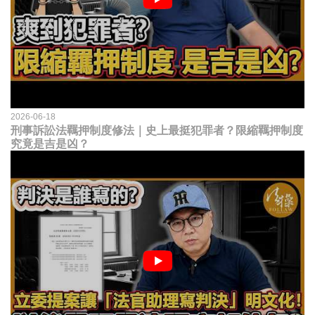
2026-06-18
刑事訴訟法羈押制度修法｜史上最挺犯罪者？限縮羈押制度
究竟是吉是凶？