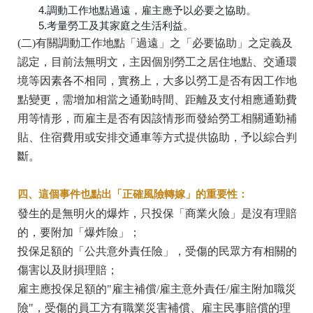
4.調動工作地點過遠，雇主應予以必要之協助。
5.考量勞工及其家庭之生活利益。
(二)有關調動工作地點「過遠」之「必要協助」之定義及
認定，目前法無明文，主因個別勞工之居住地點、交通環
境等因素各不相同，實務上，大多以勞工是否有因工作地
點變更，需增加相當之通勤時間、距離及支付相應通勤費
用等情形，而雇主是否有因該情形而發給勞工相關通勤補
貼、住宿費用或安排交通車等方式提供協助，予以綜合判
斷。
四、這個事件也點出「正確風險轉嫁」的重要性：
發生的是無明火的爆炸，只投保「商業火險」是沒有理賠
的，要附加「爆炸險」；
投保足額的「公共意外責任險」，受傷的民眾方有相關的
傷害以及財損理賠；
雇主應投保足額的"雇主補償/雇主意外責任/雇主附加職災
險"，受傷的員工方有職業災害補償、雇主民事賠償的理