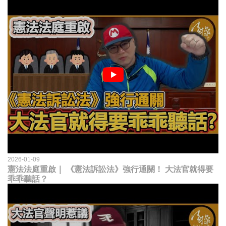
2026-01-09
憲法法庭重啟｜ 《憲法訴訟法》強行通關！ 大法官就得要
乖乖聽話？