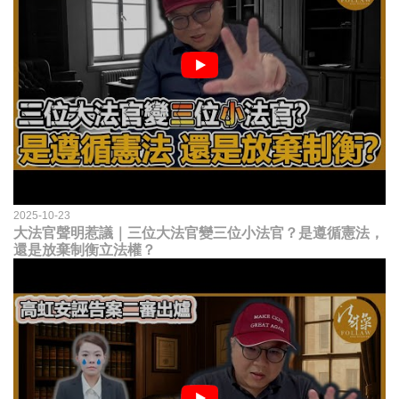
2025-10-23
大法官聲明惹議｜三位大法官變三位小法官？是遵循憲法，
還是放棄制衡立法權？