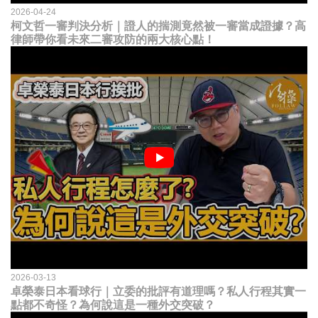
2026-04-24
柯文哲一審判決分析｜證人的揣測竟然被一審當成證據？高
律師帶你看未來二審攻防的兩大核心點！
2026-03-13
卓榮泰日本看球行｜立委的批評有道理嗎？私人行程其實一
點都不奇怪？為何說這是一種外交突破？