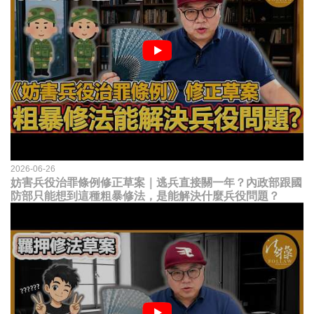
2026-06-26
妨害兵役治罪條例修正草案｜逃兵直接關一年？內政部跟國
防部只能想到這種粗暴修法，是能解決什麼兵役問題？