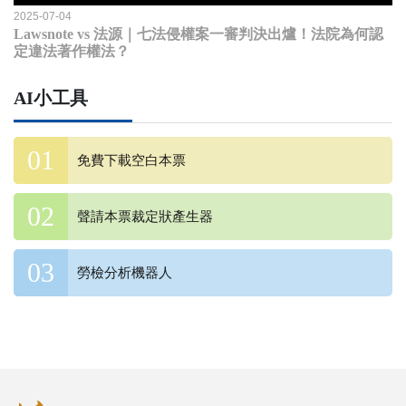
2025-07-04
Lawsnote vs 法源｜七法侵權案一審判決出爐！法院為何認
定違法著作權法？
AI小工具
免費下載空白本票
聲請本票裁定狀產生器
勞檢分析機器人