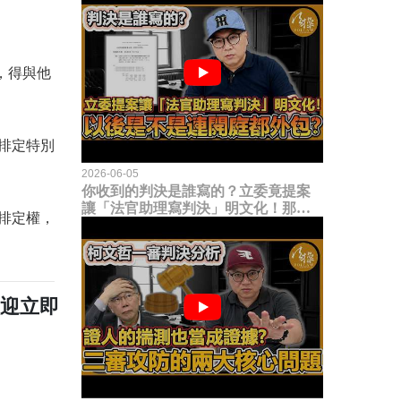
，得與他
排定特別
2026-06-05
你收到的判決是誰寫的？立委竟提案
讓「法官助理寫判決」明文化！那以
排定權，
後是不是乾脆連開庭都外包出去？
歡迎立即