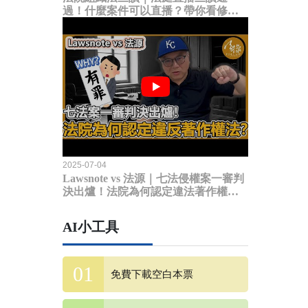
過！什麼案件可以直播？帶你看修法
內容
2025-07-04
Lawsnote vs 法源｜七法侵權案一審判
決出爐！法院為何認定違法著作權
法？
AI小工具
免費下載空白本票