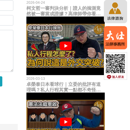
2026-04-24
柯文哲一審判決分析｜證人的揣測竟
然被一審當成證據？高律師帶你看未
來二審攻防的兩大核心點！
2026-03-13
卓榮泰日本看球行｜立委的批評有道
理嗎？私人行程其實一點都不奇怪？
為何說這是一種外交突破？