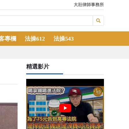
大壯律師事務所
客專欄
法操612
法操543
精選影片