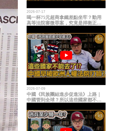
2026-07-17
喝一杯75元超商拿鐵差點坐牢？動用
高等法院審微罪案，究竟是捍衛正義
還是浪費司法資源？
2026-07-09
中國《民族團結進步促進法》上路｜
中國管到全球？所以這些國家都不能
去了？中國早就被歐洲人權法院打
臉？