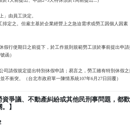
1天前提出、申請2~3天特休須於1周前提出...）
則上」由員工決定。
勞工排定之。但雇主基於企業經營上之急迫需求或勞工因個人因素
別休假行使期日之前提下，於工作規則規範勞工須於事前提出申請
0號函）
據公司請假規定提出特別休假申請；易言之，勞工雖有特別休假之
不衝突。（台北市政府單一陳情系統107年6月27日回覆）
勞資爭議、不動產糾紛或其他民刑事問題，都
關。】
2