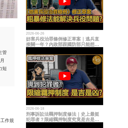
2026-06-26
妨害兵役治罪條例修正草案｜逃兵直
接關一年？內政部跟國防部只能想到
這種粗暴修法，是能解決什麼兵役問
主管
題？
個月
力短
2026-06-18
刑事訴訟法羈押制度修法｜史上最挺
犯罪者？限縮羈押制度究竟是吉是
之工作規
凶？