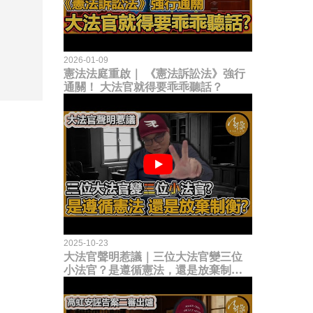
2026-01-09
憲法法庭重啟｜ 《憲法訴訟法》強行
通關！ 大法官就得要乖乖聽話？
2025-10-23
大法官聲明惹議｜三位大法官變三位
小法官？是遵循憲法，還是放棄制衡
立法權？