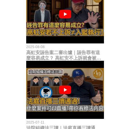
2025-08-08
高虹安誣告案二審出爐｜誣告罪有這
麼容易成立？ 高虹安不上訴就會被
關？這句話其實不太對！
2025-07-11
法院組織法三讀｜法庭直播三讀通