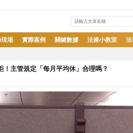
操現場
實際案例
關鍵數據
法操小教室
法
遭拒！主管規定「每月平均休」合理嗎？