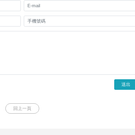
送出
回上一頁