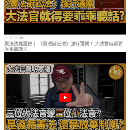
2026-01-09
憲法法庭重啟｜ 《憲法訴訟法》強行通關！ 大法官就得要
乖乖聽話？