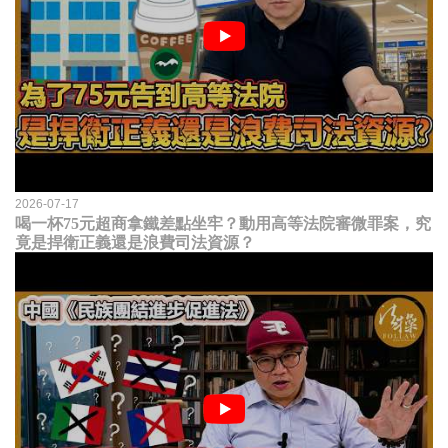
2026-07-17
喝一杯75元超商拿鐵差點坐牢？動用高等法院審微罪案，究
竟是捍衛正義還是浪費司法資源？