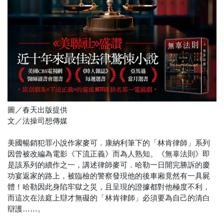
圖／春天出版提供
文／法操司想傳媒
美國暢銷犯罪小說作家麥可．康納利筆下的「林肯律師」系列
因曾被改編為電影《下流正義》而為人熟知。《無辜法則》即
是該系列的續作之一，講述律師麥可．哈勒一日開完勝訴的慶
功宴返家的路上，被臨檢的警察發現他的後車廂竟然有一具屍
體！哈勒因此身陷牢獄之災，且呈現的證據都對他極度不利，
而這次在法庭上辯才無礙的「林肯律師」必須要為自己的清白
辯護……。