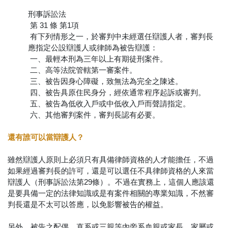
刑事訴訟法
第 31 條 第1項
有下列情形之一，於審判中未經選任辯護人者，審判長
應指定公設辯護人或律師為被告辯護：
一、最輕本刑為三年以上有期徒刑案件。
二、高等法院管轄第一審案件。
三、被告因身心障礙，致無法為完全之陳述。
四、被告具原住民身分，經依通常程序起訴或審判。
五、被告為低收入戶或中低收入戶而聲請指定。
六、其他審判案件，審判長認有必要。
還有誰可以當辯護人？
雖然辯護人原則上必須只有具備律師資格的人才能擔任，不過
如果經過審判長的許可，還是可以選任不具律師資格的人來當
辯護人（刑事訴訟法第29條）。不過在實務上，這個人應該還
是要具備一定的法律知識或是有案件相關的專業知識，不然審
判長還是不太可以答應，以免影響被告的權益。
另外，被告之配偶、直系或三親等內旁系血親或家長、家屬或