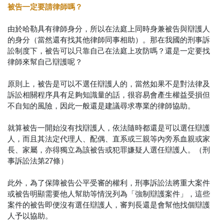
被告一定要請律師嗎？
由於哈勒具有律師身分，所以在法庭上同時身兼被告與辯護人
的身分（當然還有找其他律師同事相助）。那在我國的刑事訴
訟制度下，被告可以只靠自己在法庭上攻防嗎？還是一定要找
律師來幫自己辯護呢？
原則上，被告是可以不選任辯護人的，當然如果不是對法律及
訴訟相關程序具有足夠知識量的話，很容易會產生權益受損但
不自知的風險，因此一般還是建議尋求專業的律師協助。
就算被告一開始沒有找辯護人，依法隨時都還是可以選任辯護
人，而且其法定代理人、配偶、直系或三親等內旁系血親或家
長、家屬，亦得獨立為該被告或犯罪嫌疑人選任辯護人。（刑
事訴訟法第27條）
此外，為了保障被告公平受審的權利，刑事訴訟法將重大案件
或被告明顯需要他人幫助等情況列為「強制辯護案件」，這些
案件的被告即便沒有選任辯護人，審判長還是會幫他找個辯護
人予以協助。