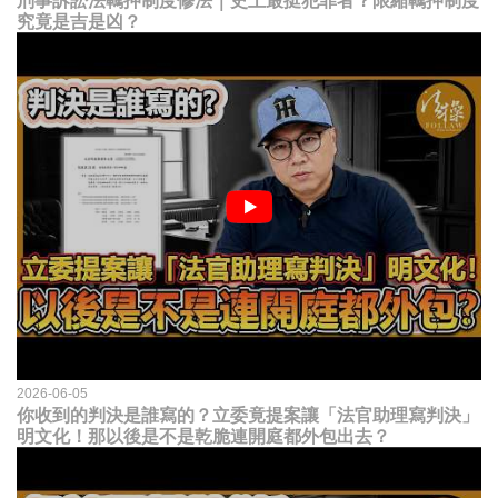
刑事訴訟法羈押制度修法｜史上最挺犯罪者？限縮羈押制度
究竟是吉是凶？
2026-06-05
你收到的判決是誰寫的？立委竟提案讓「法官助理寫判決」
明文化！那以後是不是乾脆連開庭都外包出去？