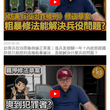
2026-06-26
妨害兵役治罪條例修正草案｜逃兵直接關一年？內政部跟國
防部只能想到這種粗暴修法，是能解決什麼兵役問題？