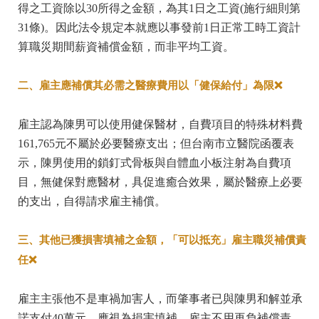
得之工資除以30所得之金額，為其1日之工資(施行細則第
31條)。因此法令規定本就應以事發前1日正常工時工資計
算職災期間薪資補償金額，而非平均工資。
二、雇主應補償其必需之醫療費用以「健保給付」為限❌
雇主認為陳男可以使用健保醫材，自費項目的特殊材料費
161,765元不屬於必要醫療支出；但台南市立醫院函覆表
示，陳男使用的鎖釘式骨板與自體血小板注射為自費項
目，無健保對應醫材，具促進癒合效果，屬於醫療上必要
的支出，自得請求雇主補償。
三、其他已獲損害填補之金額，「可以抵充」雇主職災補償責
任❌
雇主主張他不是車禍加害人，而肇事者已與陳男和解並承
諾支付40萬元，應視為損害填補，雇主不用再負補償責