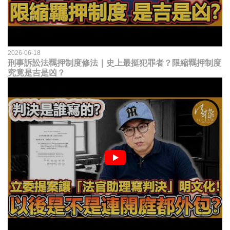
2026-06-18
刑事訴訟法羈押制度修法｜史上最挺犯罪者？限縮羈押制度
究竟是吉是凶？