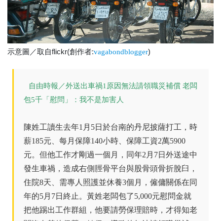
示意圖／取自flickr(創作者:
)
vagabondblogger
自由時報／外送出車禍1原因無法請領職災補償 老闆
包5千「慰問」：我不是加害人
陳姓工讀生去年1月5日於台南的丹尼披薩打工，時
薪185元、每月保障140小時、保障工資2萬5900
元。但他工作才剛過一個月，同年2月7日外送途中
發生車禍，造成右側脛骨平台與股骨頭骨折脫臼，
住院8天、需專人照護並休養3個月，僱傭關係在同
年的5月7日終止。黃姓老闆包了5,000元慰問金就
把他踢出工作群組，他要請勞保理賠時，才得知老