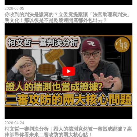
2026-06-05
你收到的判決是誰寫的？立委竟提案讓「法官助理寫判決」
明文化！那以後是不是乾脆連開庭都外包出去？
2026-04-24
柯文哲一審判決分析｜證人的揣測竟然被一審當成證據？高
律師帶你看未來二審攻防的兩大核心點！