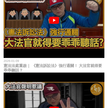
2026-01-09
憲法法庭重啟｜ 《憲法訴訟法》強行通關！ 大法官就得要
乖乖聽話？