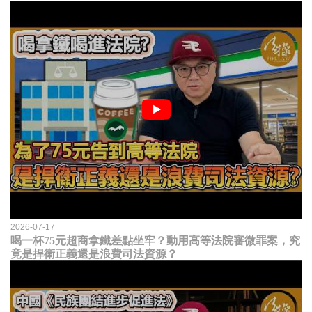
2026-07-17
喝一杯75元超商拿鐵差點坐牢？動用高等法院審微罪案，究
竟是捍衛正義還是浪費司法資源？