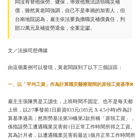
闆沒有替他保勞、健保，導致他無法請領職災補
償，雖然黃老闆強調，自己不是車禍的加害人，但
台南地院認為，雇主依法要負擔職災補償責任，判
賠22萬元及補提勞退金，全案定讞。
文／法操司想傳媒
由這個案例可以發現，黃老闆踩到了以下三個誤區：
一、以「平均工資」作為計算職災醫療期間的原領工資基準❌
雇主主張陳男是工讀生，上班時間不固定、也不是每天都
上班，以2/7事發前1日薪資833元(185元 X 4.5小時)作為計
算基準過高；然而勞基法第59條第2款所稱「原領工資」，
係指該勞工遭遇職業災害前1日正常工作時間所得之工資。
其為計月者，以遭遇職業災害前最近1個月正常工作時間所