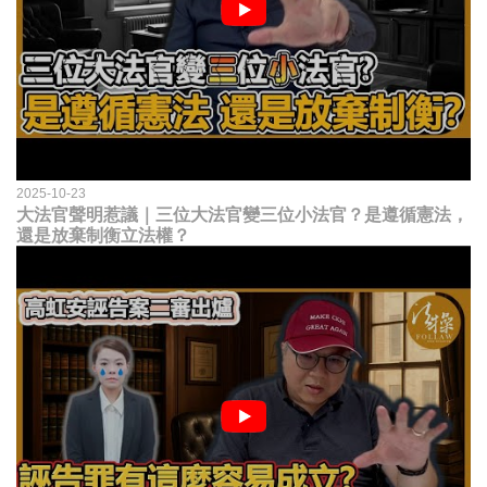
2025-10-23
大法官聲明惹議｜三位大法官變三位小法官？是遵循憲法，
還是放棄制衡立法權？