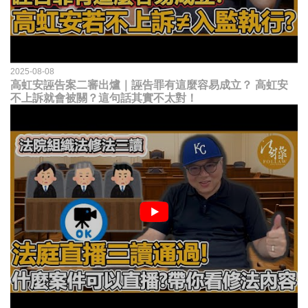
2025-08-08
高虹安誣告案二審出爐｜誣告罪有這麼容易成立？ 高虹安
不上訴就會被關？這句話其實不太對！