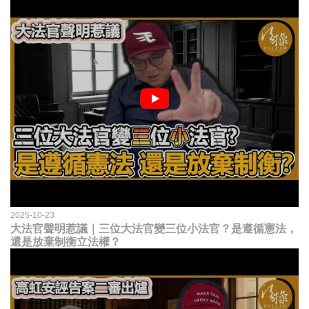
2025-10-23
大法官聲明惹議｜三位大法官變三位小法官？是遵循憲法，
還是放棄制衡立法權？