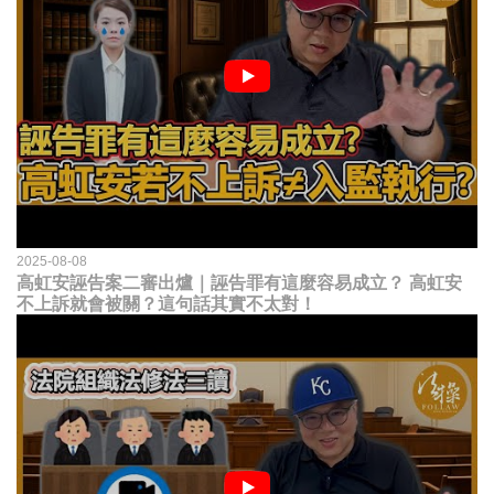
2025-08-08
高虹安誣告案二審出爐｜誣告罪有這麼容易成立？ 高虹安
不上訴就會被關？這句話其實不太對！