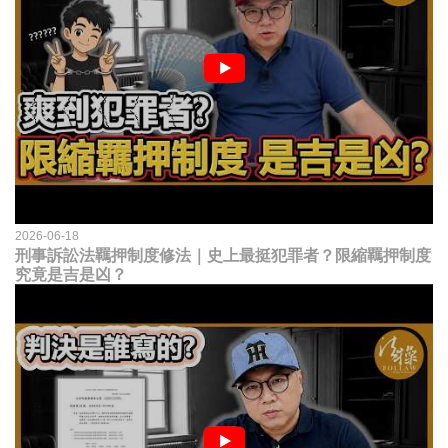
2026-06-18
刑事訴訟法羈押制度修法｜史上最挺犯罪者？限縮羈押制度
究竟是吉是凶？