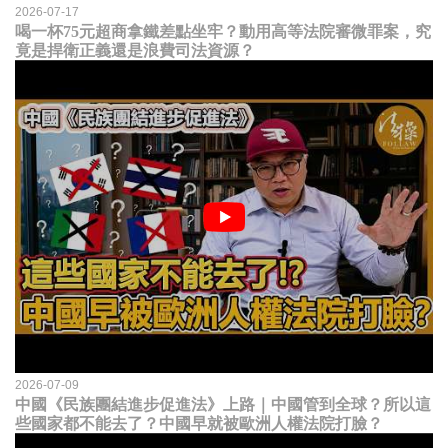
2026-07-17
喝一杯75元超商拿鐵差點坐牢？動用高等法院審微罪案，究
竟是捍衛正義還是浪費司法資源？
2026-07-09
中國《民族團結進步促進法》上路｜中國管到全球？所以這
些國家都不能去了？中國早就被歐洲人權法院打臉？