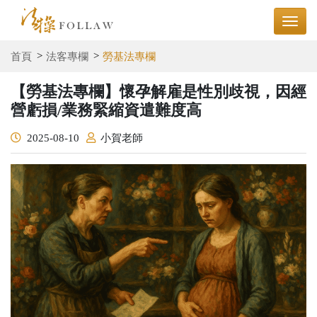
首頁
法客專欄
勞基法專欄
【勞基法專欄】懷孕解雇是性別歧視，因經
營虧損/業務緊縮資遣難度高
2025-08-10
小賀老師