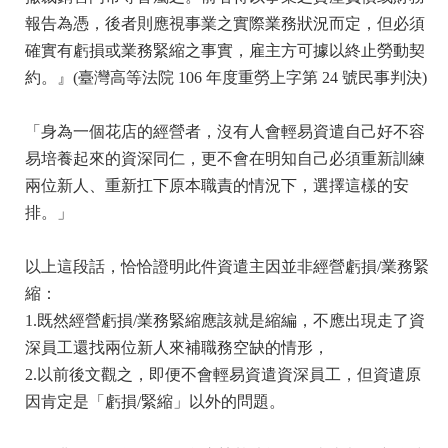
報告為憑，後者則應視事業之實際業務狀況而定，但必須
確實有虧損或業務緊縮之事實，雇主方可據以終止勞動契
約。』(臺灣高等法院 106 年度重勞上字第 24 號民事判決)
「身為一個花店的經營者，沒有人會輕易資遣自己好不容
易培養起來的資深同仁，更不會在明知自己必須重新訓練
兩位新人、重新扛下原本職責的情況下，選擇這樣的安
排。」
以上這段話，恰恰證明此件資遣主因並非經營虧損/業務緊
縮：
1.既然經營虧損/業務緊縮應該就是縮編，不應出現走了資
深員工還找兩位新人來補職務空缺的情形，
2.以前後文觀之，即便不會輕易資遣資深員工，但資遣原
因肯定是「虧損/緊縮」以外的問題。