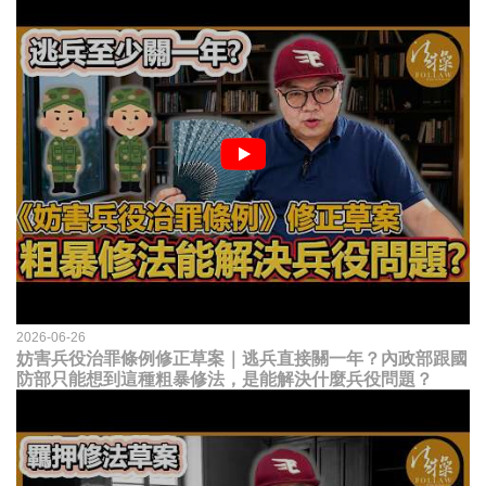
2026-06-26
妨害兵役治罪條例修正草案｜逃兵直接關一年？內政部跟國
防部只能想到這種粗暴修法，是能解決什麼兵役問題？