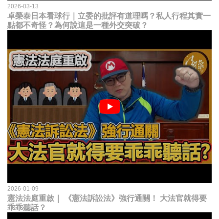
2026-03-13
卓榮泰日本看球行｜立委的批評有道理嗎？私人行程其實一
點都不奇怪？為何說這是一種外交突破？
2026-01-09
憲法法庭重啟｜ 《憲法訴訟法》強行通關！ 大法官就得要
乖乖聽話？