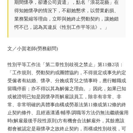
期間懷孕，卻遭公司資遣」，點名「浪花花藝」在
得知她懷孕的情況下，不顧她懇求，以營業虧損、
業務緊縮等理由，立即與她終止勞動契約，讓她錯
愕不已，認為其違反《性別工作平等法》。」
文／小賀老師(勞務顧問)
性別平等工作法「第二章性別歧視之禁止」第11條2項：
「工作規則、勞動契約或團體協約，不得規定或事先約定
受僱者有結婚、懷孕、分娩或育兒之情事時，應行離職或
留職停薪；亦不得以其為解僱之理由。」因此，如果已知
或被證明已知是因懷孕而解雇該員工，除非有非常、非
常、非常明確的具體事由構成勞基法第11條或第12條的終
止契約條件、且經過溝通/輔導/調職等方法仍無法繼續僱用
時(解雇最後手段性原則)方有機會合法解雇外，其餘應該
都會被認定是藉懷孕之故終止契約，而構成性別歧視，可