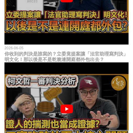
2026-06-05
你收到的判決是誰寫的？立委竟提案讓「法官助理寫判決」
明文化！那以後是不是乾脆連開庭都外包出去？