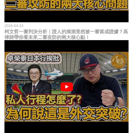
2026-04-24
柯文哲一審判決分析｜證人的揣測竟然被一審當成證據？高
律師帶你看未來二審攻防的兩大核心點！