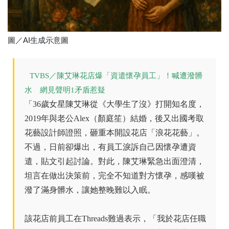
圖／AI生成示意圖
TVBS／陳艾琳花店爆「資遣懷孕員工」！喊遭潑髒
水 網見聲明1矛盾惹疑
「36歲女星陳艾琳從《大學生了沒》打開知名度，
2019年與老公Alex（顏庭笙）結婚，後又出國考取
花藝設計師證照，砸重本開設花店「浪花花藝」。
不過，日前卻爆出，有員工淚訴自己因懷孕遭資
遣，貼文引起討論。對此，陳艾琳緊急出面澄清，
坦言在做出決策前，完全不知道對方懷孕，感嘆被
潑了滿身髒水，讓她整晚難以入眠。
該花店前員工在Threads難過表示，「我於花店任職