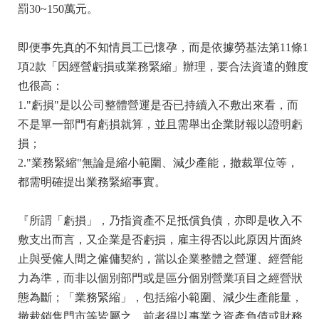
罰30~150萬元。
即便事先真的不知情員工已懷孕，而是依據勞基法第11條1
項2款「因經營虧損或業務緊縮」辦理，要合法資遣的難度
也很高：
1."虧損"是以公司整體營運是否已持續入不敷出來看，而
不是單一部門有虧損就算，並且需舉出企業財報以證明虧
損；
2."業務緊縮"無論是縮小範圍、減少產能，撤裁單位等，
都需明確提出業務緊縮事實。
『所謂「虧損」，乃指資產不足抵償負債，亦即是收入不
敷支出而言，又企業是否虧損，雇主得否以此原因片面終
止與受僱人間之僱傭契約，當以企業整體之營運、經營能
力為準，而非以個別部門或是區分個別營業項目之經營狀
態為斷；「業務緊縮」，包括縮小範圍、減少生產能量，
撤裁銷售門市等皆屬之。前者得以事業之資產負債或財務