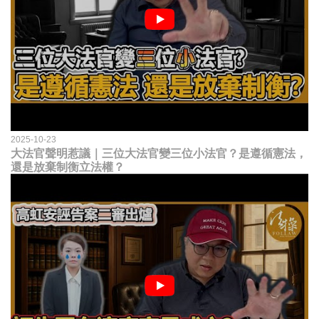
2025-10-23
大法官聲明惹議｜三位大法官變三位小法官？是遵循憲法，
還是放棄制衡立法權？