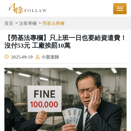
首頁
法客專欄
勞基法專欄
【勞基法專欄】只上班一日也要給資遣費！
沒付53元 工廠挨罰10萬
2025-09-19
小賀老師