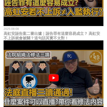
2025-08-08
高虹安誣告案二審出爐｜誣告罪有這麼容易成立？ 高虹安
不上訴就會被關？這句話其實不太對！