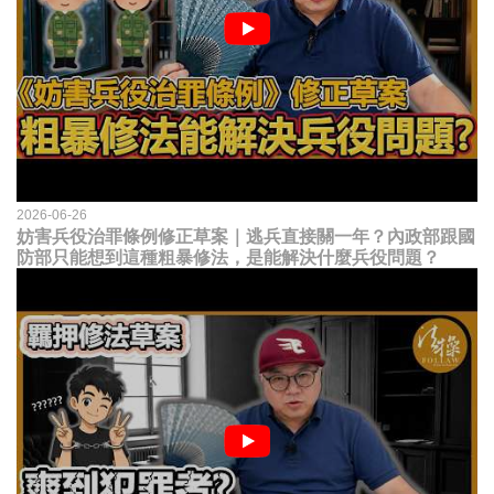
2026-06-26
妨害兵役治罪條例修正草案｜逃兵直接關一年？內政部跟國
防部只能想到這種粗暴修法，是能解決什麼兵役問題？