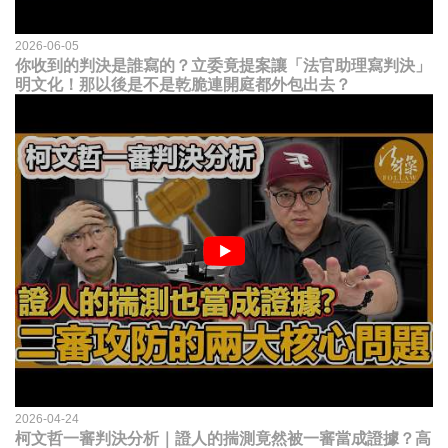
2026-06-05
你收到的判決是誰寫的？立委竟提案讓「法官助理寫判決」
明文化！那以後是不是乾脆連開庭都外包出去？
2026-04-24
柯文哲一審判決分析｜證人的揣測竟然被一審當成證據？高