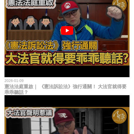
2026-01-09
憲法法庭重啟｜ 《憲法訴訟法》強行通關！ 大法官就得要
乖乖聽話？