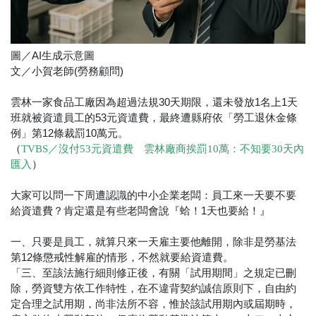
圖／AI生成示意圖
文／小賀老師(勞務顧問)
雲林一家食品工廠因為超過法規30天期限，還未發放1名上1天
班就被資遣員工的53元資遣費，最終遭縣府依「勞工退休金條
例」第12條裁罰10萬元。
（
TVBS／沒付53元資遣費 雲林廠商挨罰10萬：不知要30天內
）
匯入
大家可以問一下周遭認識的中小企業老闆：員工來一天要不要
給資遣費？肯定還是有些老闆會說『蛤！1天也要給！』
一、只要是員工，就算只來一天雇主要他離開，除非是勞基法
第12條懲戒性解雇的情形，不然就要給資遣費。
「三、至該法施行細則修正後，有關「試用期間」之規定已刪
除，勞資雙方依工作特性，在不違背契約誠信原則下，自由約
定合理之試用期，尚非法所不容，惟於該試用期內或屆期時，