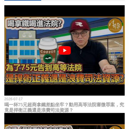
2026-07-17
喝一杯75元超商拿鐵差點坐牢？動用高等法院審微罪案，究
竟是捍衛正義還是浪費司法資源？