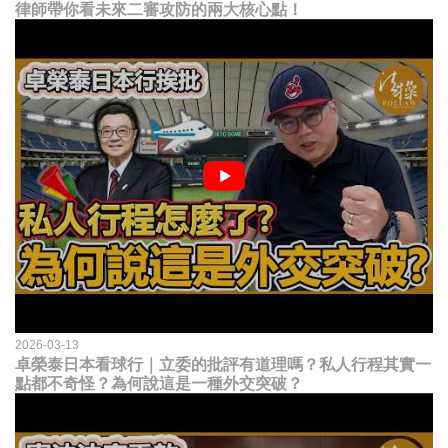
律師帶你看未來二審攻防的兩大核心點！
2026-03-13
卓榮泰日本看球行｜立委的批評有道理嗎？私人行程其實一
點都不奇怪？為何說這是一種外交突破？