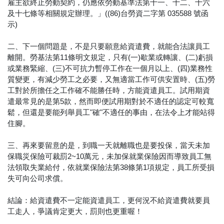
雇主欲終止勞動契約，仍應依勞動基準法第十一、十二、十六
及十七條等相關規定辦理。」((86)台勞資二字第 035588 號函
示)
二、下一個問題是，不是只要願意給資遣費，就能合法讓員工
離開。勞基法第11條明文規定，只有(一)歇業或轉讓、(二)虧損
或業務緊縮、(三)不可抗力暫停工作在一個月以上、(四)業務性
質變更，有減少勞工之必要，又無適當工作可供安置時、(五)勞
工對於所擔任之工作確不能勝任時，方能資遣員工。試用期資
遣最常見的是第5款，然而即便試用期對於不適任的認定可較寬
鬆，但還是要能列舉員工"確"不適任的事由，在法令上才能站得
住腳。
三、再來要留意的是，到職一天就離職也是要投保，當天未加
保職災保險可裁罰2~10萬元，未加保就業保險因而導致員工無
法領取失業給付，依就業保險法第38條第1項規定，員工所受損
失可向公司求償。
結論：給資遣費不一定能資遣員工，更何況不給資遣費就要員
工走人，爭議肯定更大，罰則也更重喔！