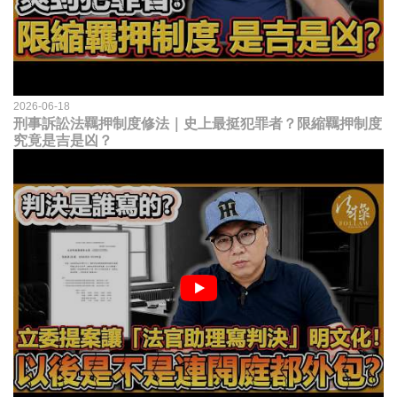
2026-06-18
刑事訴訟法羈押制度修法｜史上最挺犯罪者？限縮羈押制度
究竟是吉是凶？