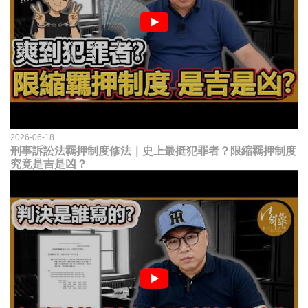
2026-06-18
刑事訴訟法羈押制度修法｜史上最挺犯罪者？限縮羈押制度
究竟是吉是凶？