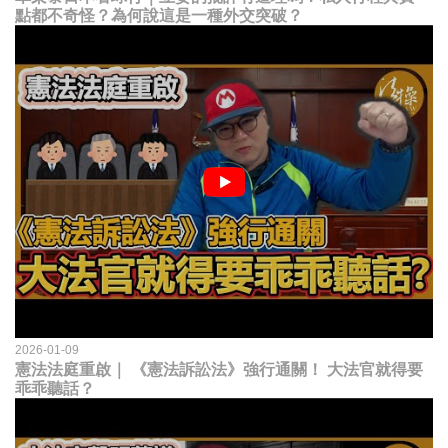
點都不奇怪？為何說這是一種外交突破？
2026-01-09
憲法法庭重啟｜ 《憲法訴訟法》強行通關！ 大法官就得要
乖乖聽話？