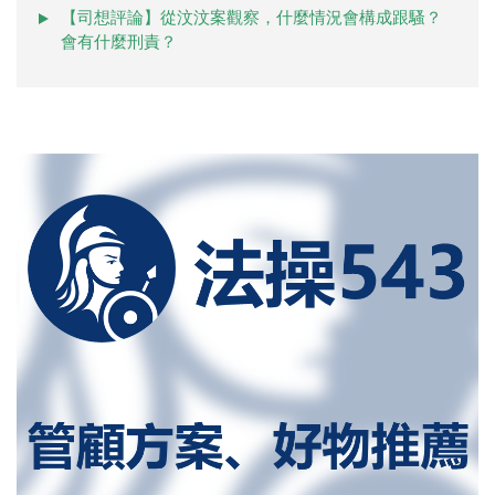
【司想評論】從汶汶案觀察，什麼情況會構成跟騷？
會有什麼刑責？