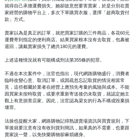
就得自己承擔運費損失。她卻故意想要害賣家，於是分別在賣
家經營的購物平台上，多次下單購買衣服，選擇「超商取貨付
款」方式。
賣家以為是真正的訂單，就把買家訂購的三件商品，各花60元
運費寄到指定的便利商店。結果買家根本沒有去取貨，包裹被
退回，讓戴賣家損失了總共180元的運費。
上述這種情況就有可能構成刑法第355條的犯罪。
不過在本次案件中，法官也指出，現代網路購物盛行，消費者
臨時改變心意、取消訂單，或因疏忽忘記取貨的情況相當常
見，這些都屬於業者在經營上應預先考量的風險與成本。不能
因買家未按時取貨，或要求重新寄送後仍未取貨，就認定她主
觀上有意損害店家。因此，法官認為梁女的行為不構成毀棄損
壞罪。
法操也提醒大家，網路購物記得熟讀賣場資訊與買賣規則，下
單後就要注意有沒有收到貨到簡訊，如果真的不需要，也要跟
賣家說一聲，以免快樂購物卻麻煩纏身。