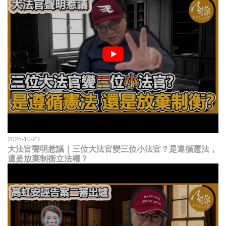
2025-10-23
大法官聲明惹議｜三位大法官變三位小法官？是遵循憲法，
還是放棄制衡立法權？