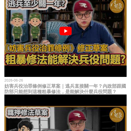
2026-06-26
妨害兵役治罪條例修正草案｜逃兵直接關一年？內政部跟國
防部只能想到這種粗暴修法，是能解決什麼兵役問題？