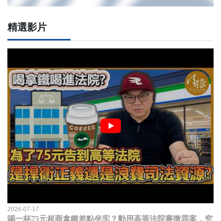
精選影片
2026-07-17
喝一杯75元超商拿鐵差點坐牢？動用高等法院審微罪案，究