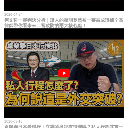
2026-04-24
柯文哲一審判決分析｜證人的揣測竟然被一審當成證據？高
律師帶你看未來二審攻防的兩大核心點！
2026-03-13
卓榮泰日本看球行｜立委的批評有道理嗎？私人行程其實一