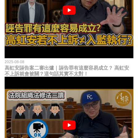
2025-08-08
高虹安誣告案二審出爐｜誣告罪有這麼容易成立？ 高虹安
不上訴就會被關？這句話其實不太對！