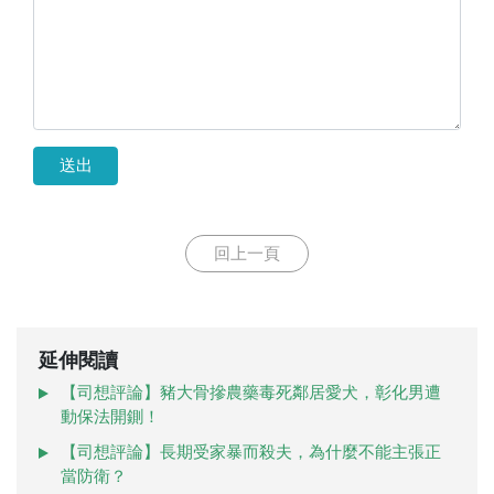
送出
回上一頁
延伸閱讀
【司想評論】豬大骨摻農藥毒死鄰居愛犬，彰化男遭
動保法開鍘！
【司想評論】長期受家暴而殺夫，為什麼不能主張正
當防衛？