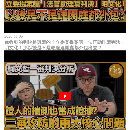
2026-06-05
你收到的判決是誰寫的？立委竟提案讓「法官助理寫判決」
明文化！那以後是不是乾脆連開庭都外包出去？