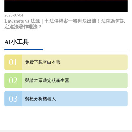
2025-07-04
Lawsnote vs 法源｜七法侵權案一審判決出爐！法院為何認
定違法著作權法？
AI小工具
免費下載空白本票
聲請本票裁定狀產生器
勞檢分析機器人