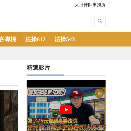
大壯律師事務所
客專欄
法操612
法操543
精選影片