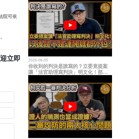
法院可依
車。
歡迎立即
2026-06-05
你收到的判決是誰寫的？立委竟提案
讓「法官助理寫判決」明文化！那以
後是不是乾脆連開庭都外包出去？