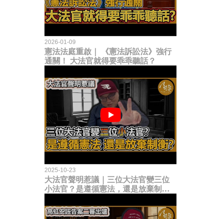
2026-01-09
憲法法庭重啟｜ 《憲法訴訟法》強行
通關！ 大法官就得要乖乖聽話？
2025-10-23
大法官聲明惹議｜三位大法官變三位
小法官？是遵循憲法，還是放棄制衡
立法權？