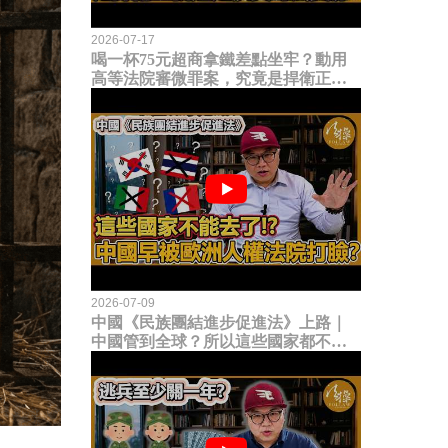
2026-07-17
喝一杯75元超商拿鐵差點坐牢？動用
高等法院審微罪案，究竟是捍衛正義
還是浪費司法資源？
2026-07-09
中國《民族團結進步促進法》上路｜
中國管到全球？所以這些國家都不能
去了？中國早就被歐洲人權法院打
臉？