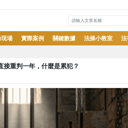
操現場
實際案例
關鍵數據
法操小教室
法
官直接重判一年，什麼是累犯？