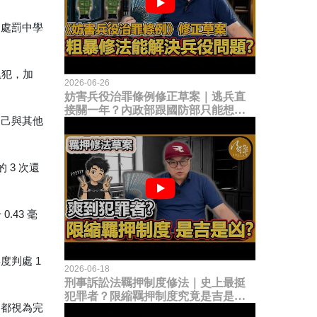
的處罰中學
累犯，加
2026-06-26
。
妨害兵役治罪條例修正草案｜逃兵直
接關一年？內政部跟國防部只能想到
自己與其他
這種粗暴修法，是能解決什麼兵役問
題？
 3 次還
43 毫
度判處 1
2026-06-18
刑事訴訟法羈押制度修法｜史上最挺
犯罪者？限縮羈押制度究竟是吉是
）都視為完
凶？