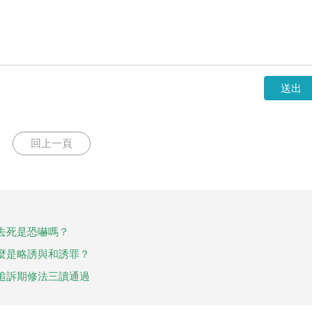
送出
回上一頁
去死是恐嚇嗎？
麼是略誘與和誘罪？
追訴期修法三讀通過