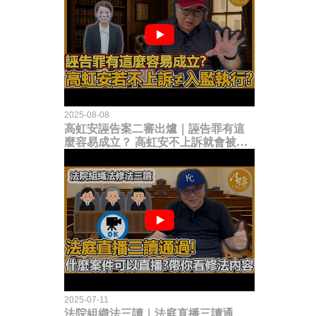
2025-08-08
高虹安誣告案二審出爐｜誣告罪有這
麼容易成立？ 高虹安不上訴就會被
關？這句話其實不太對！
2025-07-11
法院組織法三讀｜法庭直播三讀通