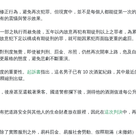
修正行為，避免再次犯罪。但現實中，並不是每個人都能從第一次
有的震懾與警示效果。
或一部之執行而赦免後，五年以內故意再犯有期徒刑以上之罪者，為
故意犯下足以構成有期徒刑的罪，就可能因累犯而面臨更重的處罰
對刑度無覺，即使被判刑、罰金、吊照，仍然再次開車上路，危及
更嚴格的態度，避免悲劇不斷重演。
度的重要性。
指出，這名男子已有 10 次酒駕紀錄，其中最近的
起訴書
初假釋縮刑出獄。
，後座甚至還載著乘客。國道警察攔下後，測得他的酒測值達每公升 0.
有把道路安全與其他人的生命財產放在眼裡，因此在
中，再
這次判決
除了實際服刑之外，易科罰金、易服社會勞動、假釋期滿（未撤銷