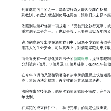
刑事處罰的目的之一，是希望行為人能因受罰而反省、
到教訓，有些人服過刑仍照樣再犯，讓刑罰失去原本應
依照刑法第47條第一項規定：「受徒刑之執行完畢，
重本刑至二分之一。」也就是說，只要在出獄五年內又
這項制度最常出現在酒駕案例中，因為不少酒駕者似乎
用路人的生命安全。司法實務上，對酒駕累犯向來採取
而最近更有一名彰化黃姓男子的
，提到累犯制
新聞報導
分別被判7個月、9 個月及 11 個月徒刑，在2021年
在今年 8 月他又酒後騎著沒有掛車牌的重機上快速道路
克，遠超過法定標準，再度被依公共危險罪送辦。
法院在審酌後認為，他多次酒駕卻始終不悔改，完全沒
年徒刑。
在累犯的成立條件中，「執行完畢」的認定也很重要。