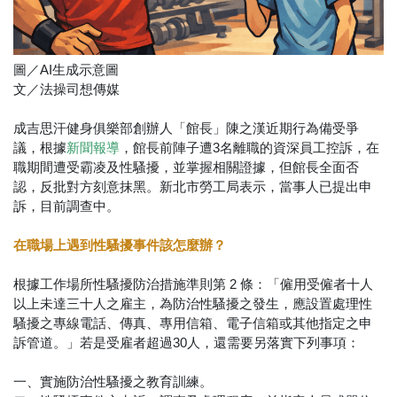
圖／AI生成示意圖
文／法操司想傳媒
成吉思汗健身俱樂部創辦人「館長」陳之漢近期行為備受爭
議，根據
，館長前陣子遭3名離職的資深員工控訴，在
新聞報導
職期間遭受霸凌及性騷擾，並掌握相關證據，但館長全面否
認，反批對方刻意抹黑。新北市勞工局表示，當事人已提出申
訴，目前調查中。
在職場上遇到性騷擾事件該怎麼辦？
根據工作場所性騷擾防治措施準則第 2 條：「僱用受僱者十人
以上未達三十人之雇主，為防治性騷擾之發生，應設置處理性
騷擾之專線電話、傳真、專用信箱、電子信箱或其他指定之申
訴管道。」若是受雇者超過30人，還需要另落實下列事項：
一、實施防治性騷擾之教育訓練。