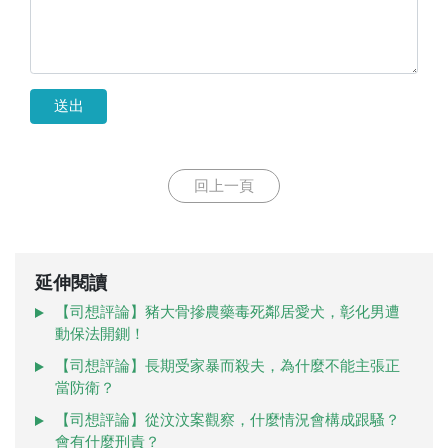
送出
回上一頁
延伸閱讀
【司想評論】豬大骨摻農藥毒死鄰居愛犬，彰化男遭
動保法開鍘！
【司想評論】長期受家暴而殺夫，為什麼不能主張正
當防衛？
【司想評論】從汶汶案觀察，什麼情況會構成跟騷？
會有什麼刑責？