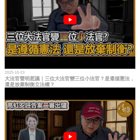
2025-10-23
大法官聲明惹議｜三位大法官變三位小法官？是遵循憲法，
還是放棄制衡立法權？