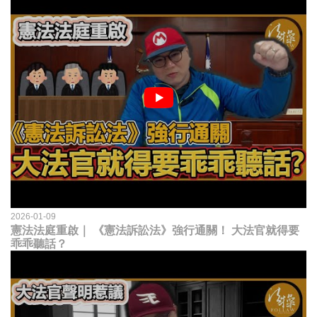
2026-01-09
憲法法庭重啟｜ 《憲法訴訟法》強行通關！ 大法官就得要
乖乖聽話？