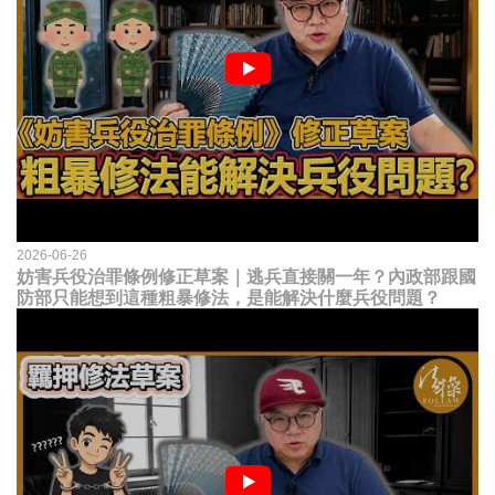
2026-06-26
妨害兵役治罪條例修正草案｜逃兵直接關一年？內政部跟國
防部只能想到這種粗暴修法，是能解決什麼兵役問題？