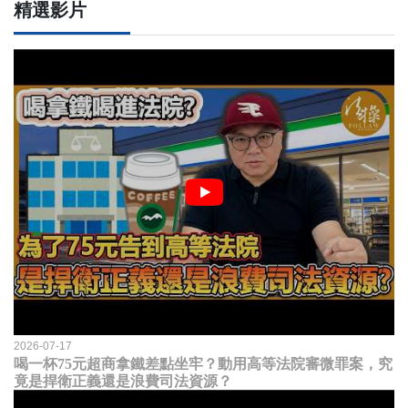
精選影片
2026-07-17
喝一杯75元超商拿鐵差點坐牢？動用高等法院審微罪案，究
竟是捍衛正義還是浪費司法資源？