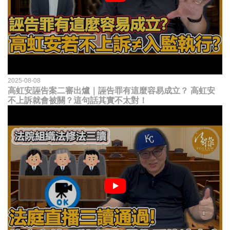
2025-08-08
高虹安誣告案二審出爐｜誣告罪有這麼容易成立？ 高虹安
不上訴就會被關？這句話其實不太對！