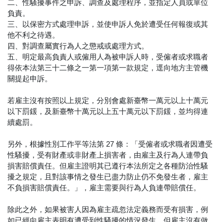
二、性騷擾事件之申訴、調查及處理程序，並指定人員或單位
負責。
三、以保密方式處理申訴，並使申訴人免於遭受任何報復或其
他不利之待遇。
四、對調查屬實行為人之懲戒或處理方式。
五、明定最高負責人或僱用人為被申訴人時，受僱者或求職者
得依本法第三十二條之一第一項第一款規定，逕向地方主管機
關提起申訴。
若雇主沒有按照以上規定，分別會處新臺幣一萬元以上十萬元
以下罰鍰，及新臺幣十萬元以上五十萬元以下罰鍰，並均得連
續處罰。
另外，根據性別工作平等法第 27 條：「受僱者或求職者因遭受
性騷擾，受有財產或非財產上損害者，由雇主及行為人連帶負
損害賠償責任。但雇主證明其已遵行本法所定之各種防治性騷
擾之規定，且對該事情之發生已盡力防止仍不免發生者，雇主
不負損害賠償責任。」，雇主需要與行為人負連帶賠償任。
除此之外，如果被害人因為雇主疏忽法定義務而受有損害，例
如已經向雇主表明有遭受到性騷擾的情況發生，但雇主沒有做