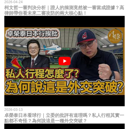
2026-04-24
柯文哲一審判決分析｜證人的揣測竟然被一審當成證據？高
律師帶你看未來二審攻防的兩大核心點！
2026-03-13
卓榮泰日本看球行｜立委的批評有道理嗎？私人行程其實一
點都不奇怪？為何說這是一種外交突破？