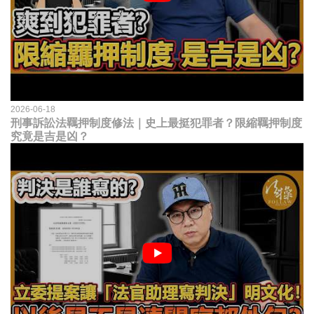
2026-06-18
刑事訴訟法羈押制度修法｜史上最挺犯罪者？限縮羈押制度
究竟是吉是凶？