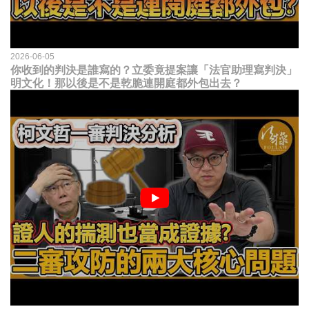
2026-06-05
你收到的判決是誰寫的？立委竟提案讓「法官助理寫判決」
明文化！那以後是不是乾脆連開庭都外包出去？