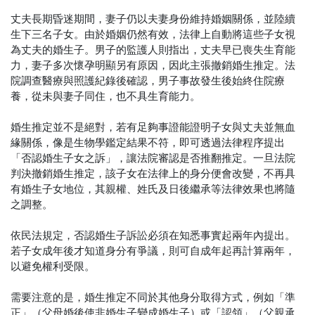
丈夫長期昏迷期間，妻子仍以夫妻身份維持婚姻關係，並陸續
生下三名子女。由於婚姻仍然有效，法律上自動將這些子女視
為丈夫的婚生子。男子的監護人則指出，丈夫早已喪失生育能
力，妻子多次懷孕明顯另有原因，因此主張撤銷婚生推定。法
院調查醫療與照護紀錄後確認，男子事故發生後始終住院療
養，從未與妻子同住，也不具生育能力。
婚生推定並不是絕對，若有足夠事證能證明子女與丈夫並無血
緣關係，像是生物學鑑定結果不符，即可透過法律程序提出
「否認婚生子女之訴」，讓法院審認是否推翻推定。一旦法院
判決撤銷婚生推定，該子女在法律上的身分便會改變，不再具
有婚生子女地位，其親權、姓氏及日後繼承等法律效果也將隨
之調整。
依民法規定，否認婚生子訴訟必須在知悉事實起兩年內提出。
若子女成年後才知道身分有爭議，則可自成年起再計算兩年，
以避免權利受限。
需要注意的是，婚生推定不同於其他身分取得方式，例如「準
正」（父母婚後使非婚生子變成婚生子）或「認領」（父親承