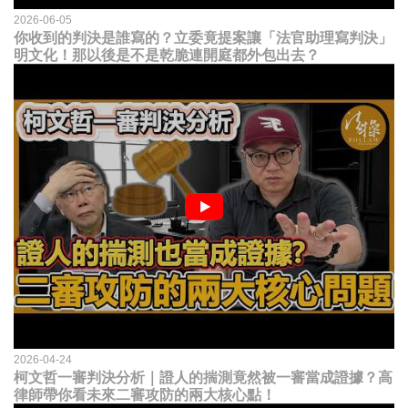
2026-06-05
你收到的判決是誰寫的？立委竟提案讓「法官助理寫判決」
明文化！那以後是不是乾脆連開庭都外包出去？
2026-04-24
柯文哲一審判決分析｜證人的揣測竟然被一審當成證據？高
律師帶你看未來二審攻防的兩大核心點！