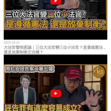
2025-10-23
大法官聲明惹議｜三位大法官變三位小法官？是遵循憲法，
還是放棄制衡立法權？