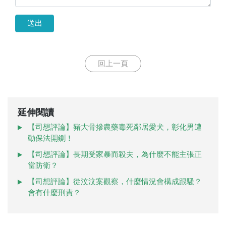
送出
回上一頁
延伸閱讀
【司想評論】豬大骨摻農藥毒死鄰居愛犬，彰化男遭
動保法開鍘！
【司想評論】長期受家暴而殺夫，為什麼不能主張正
當防衛？
【司想評論】從汶汶案觀察，什麼情況會構成跟騷？
會有什麼刑責？