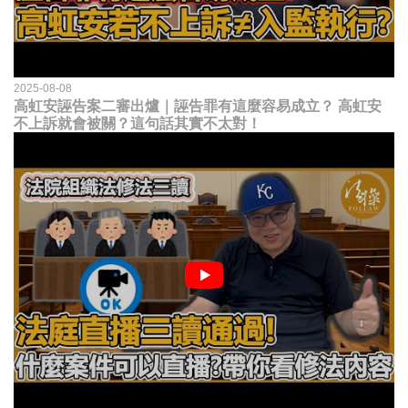
2025-08-08
高虹安誣告案二審出爐｜誣告罪有這麼容易成立？ 高虹安
不上訴就會被關？這句話其實不太對！