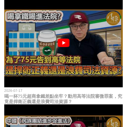
2026-07-17
喝一杯75元超商拿鐵差點坐牢？動用高等法院審微罪案，究
竟是捍衛正義還是浪費司法資源？