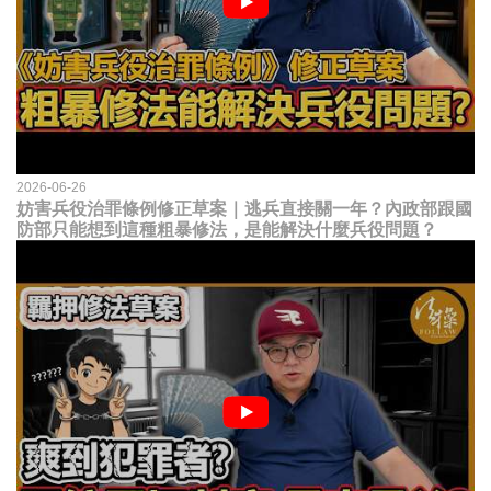
2026-06-26
妨害兵役治罪條例修正草案｜逃兵直接關一年？內政部跟國
防部只能想到這種粗暴修法，是能解決什麼兵役問題？