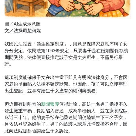
圖／AI生成示意圖
文／法操司想傳媒
我國民法設置「婚生推定制度」，用意是保障家庭秩序與子女
身分安定。依民法第1063條規定，只要妻子是在婚姻關係存續
期間受胎，法律便直接推定該子女是丈夫所生，不需另行舉
證。
這項制度能確保子女在出生當下即具有明確法律身分，不會因
家庭紛爭而陷入法律不確定狀態。也因此，孩子可以立即辦理
出生登記，並享有婚生子女應有的權利與義務。
但近期有則離奇的
值得討論，高雄一名男子婚後不久
新聞報導
發生嚴重車禍，長期陷入昏迷，成為半植物人，並在療養院臥
床近三十年。他的妻子卻在他昏迷期間仍陸續生下三名子女，
且依法登記為婚生子。男子的監護人認為此情況極不合理，因
此向法院提起否認婚生子女訴訟。