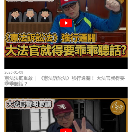
2026-01-09
憲法法庭重啟｜ 《憲法訴訟法》強行通關！ 大法官就得要
乖乖聽話？