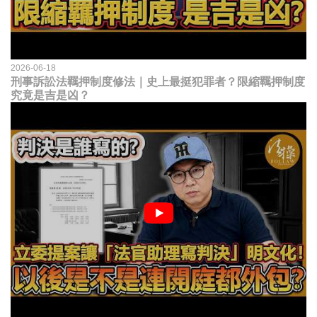
2026-06-18
刑事訴訟法羈押制度修法｜史上最挺犯罪者？限縮羈押制度
究竟是吉是凶？