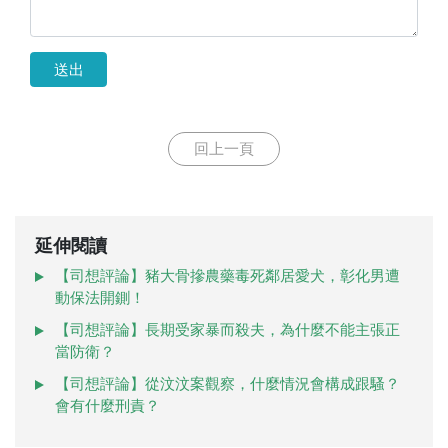
送出
回上一頁
延伸閱讀
【司想評論】豬大骨摻農藥毒死鄰居愛犬，彰化男遭
動保法開鍘！
【司想評論】長期受家暴而殺夫，為什麼不能主張正
當防衛？
【司想評論】從汶汶案觀察，什麼情況會構成跟騷？
會有什麼刑責？