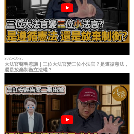
2025-10-23
大法官聲明惹議｜三位大法官變三位小法官？是遵循憲法，
還是放棄制衡立法權？