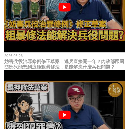
2026-06-26
妨害兵役治罪條例修正草案｜逃兵直接關一年？內政部跟國
防部只能想到這種粗暴修法，是能解決什麼兵役問題？