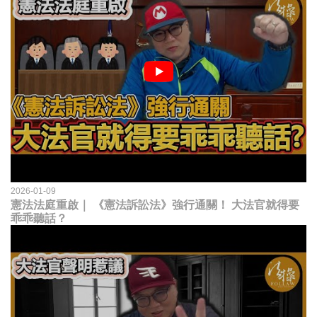
2026-01-09
憲法法庭重啟｜ 《憲法訴訟法》強行通關！ 大法官就得要
乖乖聽話？