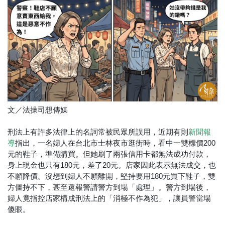
文／法操司想傳媒
刑法上有許多法律上的名詞常被民眾所誤用，近期有則
新聞報
指出，一名婦人在台北市士林夜市逛街時，看中一雙標價200
導
元的鞋子，準備購買。但她刷了兩張信用卡都無法成功付款，
身上現金也只有180元，差了20元。店家因此表示無法成交，也
不願降價。沒想到婦人不願離開，堅持要用180元買下鞋子，雙
方僵持不下，甚至還報警請警方到場「處理」。警方到場後，
婦人竟指控店家構成刑法上的「消極不作為犯」，讓員警當場
傻眼。