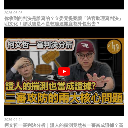
2026-06-05
你收到的判決是誰寫的？立委竟提案讓「法官助理寫判決」
明文化！那以後是不是乾脆連開庭都外包出去？
2026-04-24
柯文哲一審判決分析｜證人的揣測竟然被一審當成證據？高