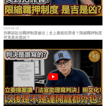
2026-06-18
刑事訴訟法羈押制度修法｜史上最挺犯罪者？限縮羈押制度
究竟是吉是凶？