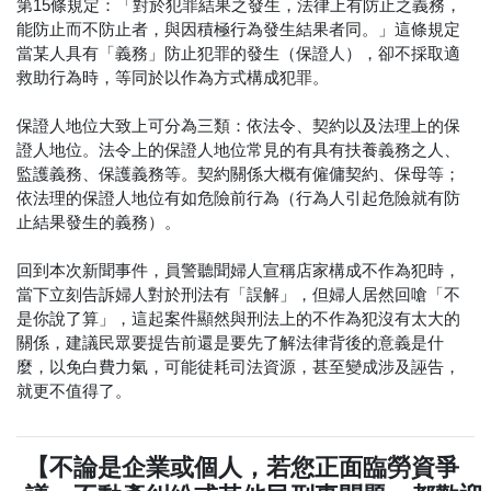
第15條規定：「對於犯罪結果之發生，法律上有防止之義務，
能防止而不防止者，與因積極行為發生結果者同。」這條規定
當某人具有「義務」防止犯罪的發生（保證人），卻不採取適
救助行為時，等同於以作為方式構成犯罪。
保證人地位大致上可分為三類：依法令、契約以及法理上的保
證人地位。法令上的保證人地位常見的有具有扶養義務之人、
監護義務、保護義務等。契約關係大概有僱傭契約、保母等；
依法理的保證人地位有如危險前行為（行為人引起危險就有防
止結果發生的義務）。
回到本次新聞事件，員警聽聞婦人宣稱店家構成不作為犯時，
當下立刻告訴婦人對於刑法有「誤解」，但婦人居然回嗆「不
是你說了算」，這起案件顯然與刑法上的不作為犯沒有太大的
關係，建議民眾要提告前還是要先了解法律背後的意義是什
麼，以免白費力氣，可能徒耗司法資源，甚至變成涉及誣告，
就更不值得了。
【不論是企業或個人，若您正面臨勞資爭