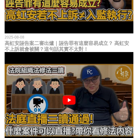
2025-08-08
高虹安誣告案二審出爐｜誣告罪有這麼容易成立？ 高虹安
不上訴就會被關？這句話其實不太對！