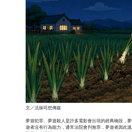
文／法操司想傳媒
夢遊犯罪、夢遊殺人是許多電影會出現的經典橋段，夢
遊者沒有行為能力，通常法院會判無罪，夢遊者因此逃