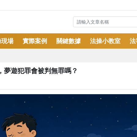
操現場
實際案例
關鍵數據
法操小教室
法
，夢遊犯罪會被判無罪嗎？