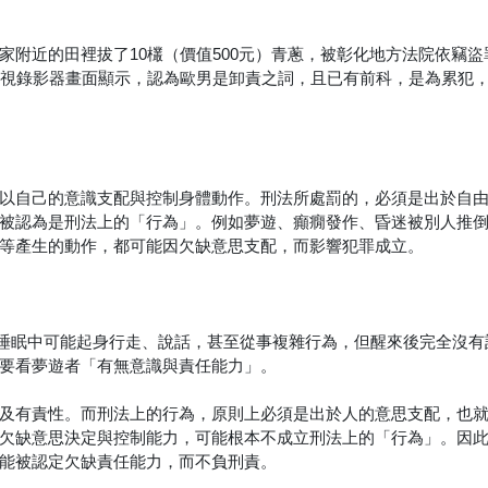
家附近的田裡拔了10欉（價值500元）青蔥，被彰化地方法院依竊盜
監視錄影器畫面顯示，認為歐男是卸責之詞，且已有前科，是為累犯
以自己的意識支配與控制身體動作。刑法所處罰的，必須是出於自
被認為是刑法上的「行為」。例如夢遊、癲癇發作、昏迷被別人推
等產生的動作，都可能因欠缺意思支配，而影響犯罪成立。
人在深層睡眠中可能起身行走、說話，甚至從事複雜行為，但醒來後完全沒
要看夢遊者「有無意識與責任能力」。
及有責性。而刑法上的行為，原則上必須是出於人的意思支配，也
欠缺意思決定與控制能力，可能根本不成立刑法上的「行為」。因
能被認定欠缺責任能力，而不負刑責。