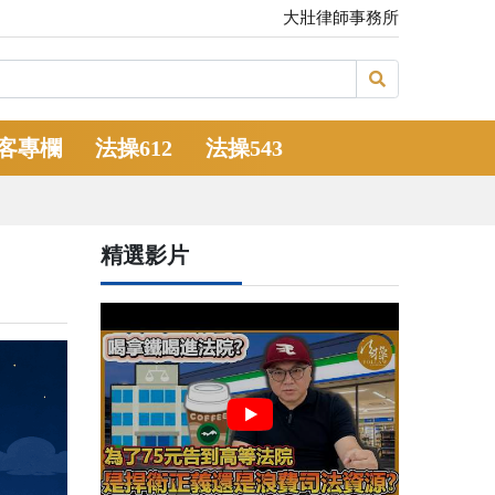
大壯律師事務所
客專欄
法操612
法操543
精選影片