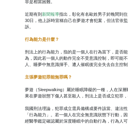
罪是相當困難。
近期有則
指出，彰化有名歐姓男子於晚間到住
新聞報導
30日，他上訴時宣稱自己在夢遊才會犯案，但法官依
訴。
行為能力是什麼？
刑法上的行為能力，指的是一個人在行為當下，是否能
為，因此若一個人的動作完全不受意識控制，即可能不
人、睡夢中無意識揮手、遭人催眠後完全失去自主控制
主張夢遊犯罪能無罪嗎？
夢遊（Sleepwalking）屬於睡眠障礙的一種，
果在夢遊狀態下傷人甚至殺人，刑法上是否成立犯罪，
我國刑法理論，犯罪成立需具備構成要件該當、違法性
「行為能力」。若一個人在完全無意識狀態下行動，因
經醫學鑑定確認屬於深度睡眠中的自動行為，行為人可