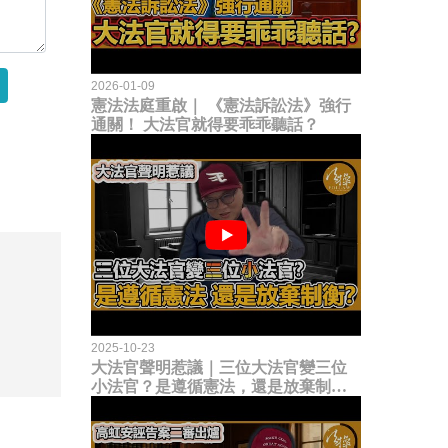
2026-01-09
憲法法庭重啟｜ 《憲法訴訟法》強行
通關！ 大法官就得要乖乖聽話？
2025-10-23
大法官聲明惹議｜三位大法官變三位
小法官？是遵循憲法，還是放棄制衡
立法權？