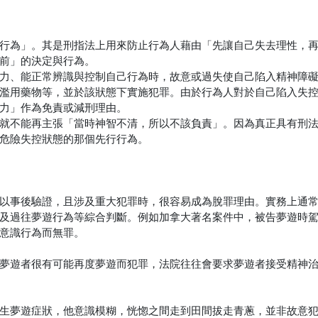
行為」。其是刑指法上用來防止行為人藉由「先讓自己失去理性，
前」的決定與行為。
力、能正常辨識與控制自己行為時，故意或過失使自己陷入精神障
濫用藥物等，並於該狀態下實施犯罪。由於行為人對於自己陷入失
力」作為免責或減刑理由。
就不能再主張「當時神智不清，所以不該負責」。因為真正具有刑
危險失控狀態的那個先行行為。
以事後驗證，且涉及重大犯罪時，很容易成為脫罪理由。實務上通
及過往夢遊行為等綜合判斷。例如加拿大著名案件中，被告夢遊時
意識行為而無罪。
夢遊者很有可能再度夢遊而犯罪，法院往往會要求夢遊者接受精神
生夢遊症狀，他意識模糊，恍惚之間走到田間拔走青蔥，並非故意