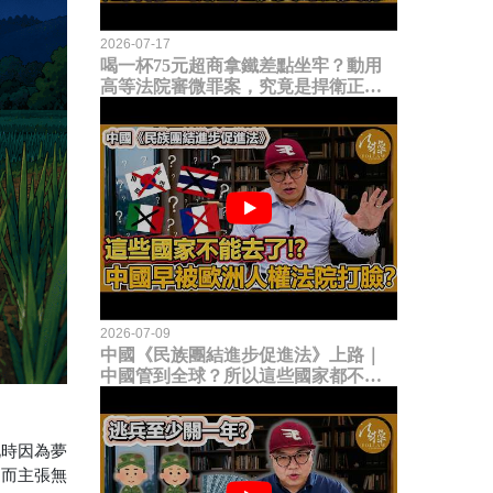
2026-07-17
喝一杯75元超商拿鐵差點坐牢？動用
高等法院審微罪案，究竟是捍衛正義
還是浪費司法資源？
2026-07-09
中國《民族團結進步促進法》上路｜
中國管到全球？所以這些國家都不能
去了？中國早就被歐洲人權法院打
臉？
此時因為夢
進而主張無