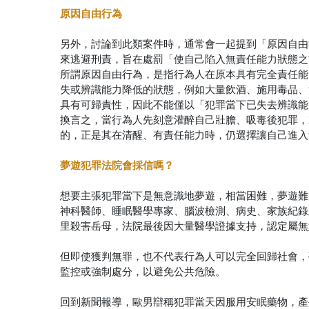
原因自由行為
另外，討論到此類案件時，通常會一起提到「原因自由
來逃避刑責，旨在處罰「使自己陷入無責任能力狀態之
所謂原因自由行為，是指行為人在原本具有完全責任能
失或辨識能力降低的狀態，例如大量飲酒、施用毒品、
具有可歸責性，因此不能僅以「犯罪當下已失去辨識能
換言之，當行為人先刻意灌醉自己壯膽、吸毒後犯罪，
的，正是其在清醒、有責任能力時，仍選擇讓自己進入
夢遊犯罪法院會採信嗎？
想要主張犯罪當下是無意識地夢遊，相當困難，夢遊難
神科醫師、睡眠醫學專家、腦波檢測、病史、家族紀錄
里殺害岳母，法院最後因大量醫學證據支持，認定屬無
但即使獲判無罪，也不代表行為人可以完全回歸社會，
監控或強制處分，以避免公共危險。
回到新聞報導，歐男辯稱犯罪當天因服用安眠藥物，產