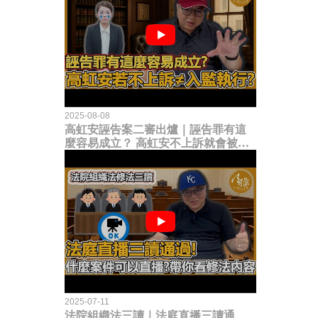
2025-08-08
高虹安誣告案二審出爐｜誣告罪有這
麼容易成立？ 高虹安不上訴就會被
關？這句話其實不太對！
2025-07-11
法院組織法三讀｜法庭直播三讀通