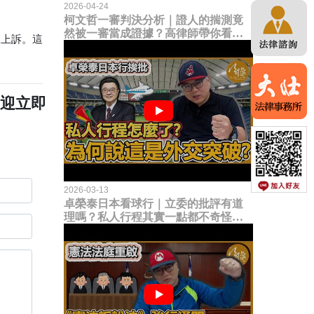
2026-04-24
柯文哲一審判決分析｜證人的揣測竟
然被一審當成證據？高律師帶你看未
的上訴。這
來二審攻防的兩大核心點！
歡迎立即
2026-03-13
卓榮泰日本看球行｜立委的批評有道
理嗎？私人行程其實一點都不奇怪？
為何說這是一種外交突破？