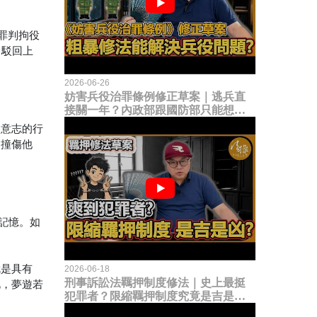
罪判拘役
，駁回上
2026-06-26
妨害兵役治罪條例修正草案｜逃兵直
接關一年？內政部跟國防部只能想到
這種粗暴修法，是能解決什麼兵役問
由意志的行
題？
倒撞傷他
有記憶。如
就是具有
2026-06-18
刑事訴訟法羈押制度修法｜史上最挺
此，夢遊若
犯罪者？限縮羈押制度究竟是吉是
凶？