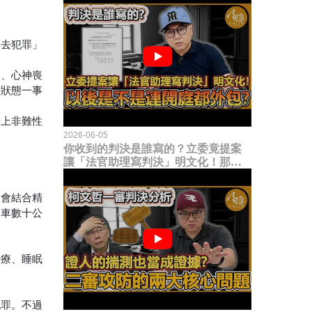
再去犯罪」
礙、心神喪
控狀態一事
法上非難性
2026-06-05
你收到的判決是誰寫的？立委竟提案
讓「法官助理寫判決」明文化！那以
後是不是乾脆連開庭都外包出去？
常會結合精
駕車數十公
治療、睡眠
犯罪。不過