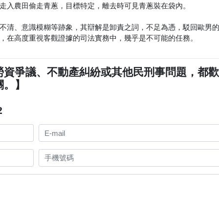
走入農田偷走青蔥，目標特定，離去時可見青蔥裝在袋內。
不清、意識模糊等跡象，其辯解是卸責之詞，不足為憑，駁回歐男
，在高度重視客觀證據的司法實務中，幾乎是不可能的任務。
勞資爭議、不動產糾紛或其他民刑事問題，都
關。】
2