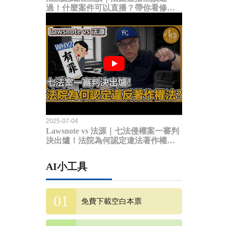
過！什麼案件可以直播？帶你看修法
內容
2025-07-04
Lawsnote vs 法源｜七法侵權案一審判
決出爐！法院為何認定違法著作權
法？
AI小工具
免費下載空白本票