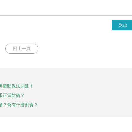
送出
回上一頁
男遭動保法開鍘！
張正當防衛？
騷？會有什麼刑責？