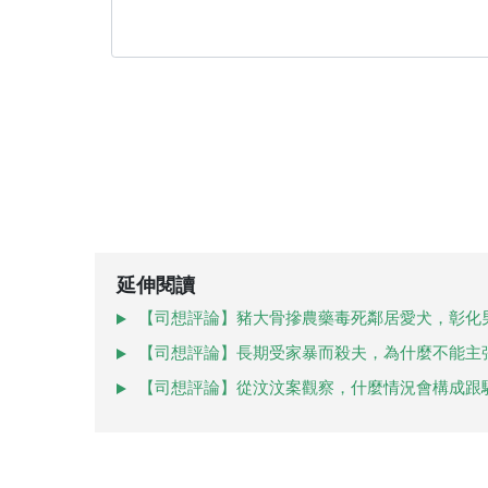
延伸閱讀
【司想評論】豬大骨摻農藥毒死鄰居愛犬，彰化
【司想評論】長期受家暴而殺夫，為什麼不能主
【司想評論】從汶汶案觀察，什麼情況會構成跟