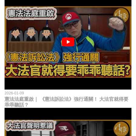
2026-01-09
憲法法庭重啟｜ 《憲法訴訟法》強行通關！ 大法官就得要
乖乖聽話？