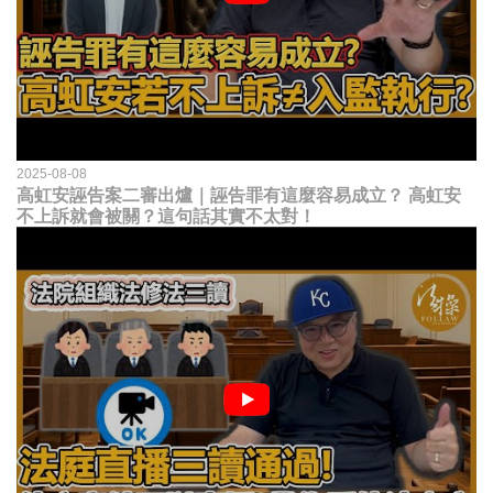
2025-08-08
高虹安誣告案二審出爐｜誣告罪有這麼容易成立？ 高虹安
不上訴就會被關？這句話其實不太對！