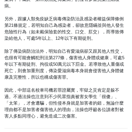
病。
另外，跟據人類免疫缺乏病毒傳染防治及感染者權益保障條例
第21條規定，若明知自己為感染者，卻故意隱瞞並與他人發生
危險性行為（如未戴保險套的性交、口交、肛交），而導致傳
染給他人，可處5年以上、12年以下有期徒刑。
除了傳染病防治法外，明知自己有愛滋病卻又跟其他人性交，
也很有可能會觸犯刑法第277條，傷害他人身體或健康，可處5
年以下有期徒刑、拘役或50萬元以下罰金。若導致他人重傷或
死亡，則會加重刑度，傳染愛滋病毒本身就會侵害他人身體健
康及完整性，所以也構成傷害罪。
因此，中部這名校車司機若罪證屬實，牢獄之災肯定是躲不
過。不過法操也注意到不少民眾指責被害女學生「很傻」、
「太笨」，才會遭騙，但性侵本身就是加害者的錯，無論什麼
理由都不是加害者傷害他人的理由，法操也呼籲各位讀者對被
害人多點同理心，避免造成二次傷害。