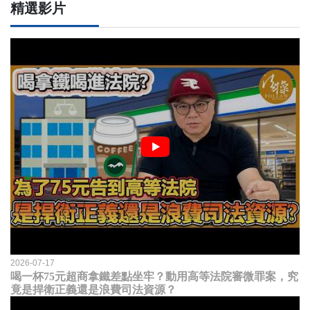
精選影片
2026-07-17
喝一杯75元超商拿鐵差點坐牢？動用高等法院審微罪案，究
竟是捍衛正義還是浪費司法資源？