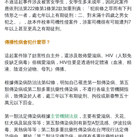
不過這起事件涉及被害女學生，女學生多未成年，因此此案件
應依刑法第222條第1條第2款加重刑責：「犯前條之罪而有下列
情形之一者，處七年以上有期徒刑：二、對未滿十四歲之男女
犯之。」，故本件校車司機性侵案件，涉案司機很有可能遭判7
年以上甚至更高之有期徒刑。
傳播性病會犯什麼罪？
這起案件除了妨害性自主外，還涉及散佈愛滋病。HIV（人類免
疫缺乏病毒）俗稱愛滋病，HIV住要是透過特定體液（血液、精
液、陰道分泌物、母乳）傳播。
根據傳染病防治法第62條，明知自己罹患第一類傳染病、第五
類傳染病或第二類多重抗藥性傳染病，不遵行各級主管機關指
示，致傳染於人者，處三年以下有期徒刑、拘役或新臺幣五十
萬元以下罰金。
第一類法定傳染病根據
，主要有愛滋病、天花、
主管機關法規
狂犬病及鼠疫等等；第五類傳染病則有新型A型流感、伊波拉病
毒、黃熱病等等；第二類多重抗藥性傳染病在台灣現行法定傳
染病中，屬於「第二類法定傳染病」的僅有多重抗藥性結核