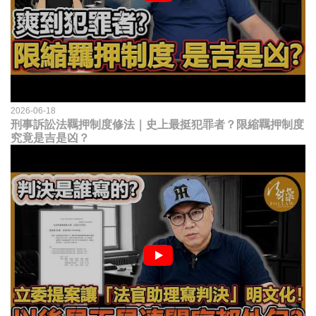
2026-06-18
刑事訴訟法羈押制度修法｜史上最挺犯罪者？限縮羈押制度
究竟是吉是凶？