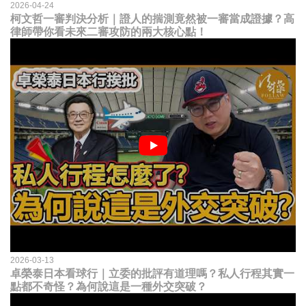
2026-04-24
柯文哲一審判決分析｜證人的揣測竟然被一審當成證據？高
律師帶你看未來二審攻防的兩大核心點！
2026-03-13
卓榮泰日本看球行｜立委的批評有道理嗎？私人行程其實一
點都不奇怪？為何說這是一種外交突破？