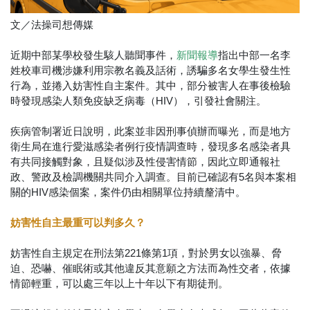
文／法操司想傳媒
近期中部某學校發生駭人聽聞事件，
指出中部一名李
新聞報導
姓校車司機涉嫌利用宗教名義及話術，誘騙多名女學生發生性
行為，並捲入妨害性自主案件。其中，部分被害人在事後檢驗
時發現感染人類免疫缺乏病毒（HIV），引發社會關注。
疾病管制署近日說明，此案並非因刑事偵辦而曝光，而是地方
衛生局在進行愛滋感染者例行疫情調查時，發現多名感染者具
有共同接觸對象，且疑似涉及性侵害情節，因此立即通報社
政、警政及檢調機關共同介入調查。目前已確認有5名與本案相
關的HIV感染個案，案件仍由相關單位持續釐清中。
妨害性自主最重可以判多久？
妨害性自主規定在刑法第221條第1項，對於男女以強暴、脅
迫、恐嚇、催眠術或其他違反其意願之方法而為性交者，依據
情節輕重，可以處三年以上十年以下有期徒刑。