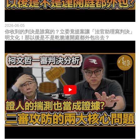
2026-06-05
你收到的判決是誰寫的？立委竟提案讓「法官助理寫判決」
明文化！那以後是不是乾脆連開庭都外包出去？