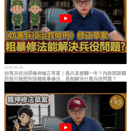
2026-06-26
妨害兵役治罪條例修正草案｜逃兵直接關一年？內政部跟國
防部只能想到這種粗暴修法，是能解決什麼兵役問題？