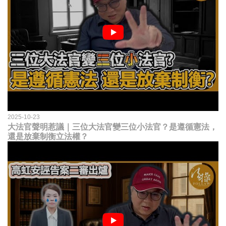
2025-10-23
大法官聲明惹議｜三位大法官變三位小法官？是遵循憲法，
還是放棄制衡立法權？