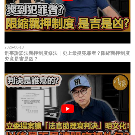
2026-06-18
刑事訴訟法羈押制度修法｜史上最挺犯罪者？限縮羈押制度
究竟是吉是凶？