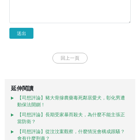
送出
回上一頁
延伸閱讀
【司想評論】豬大骨摻農藥毒死鄰居愛犬，彰化男遭
動保法開鍘！
【司想評論】長期受家暴而殺夫，為什麼不能主張正
當防衛？
【司想評論】從汶汶案觀察，什麼情況會構成跟騷？
會有什麼刑責？