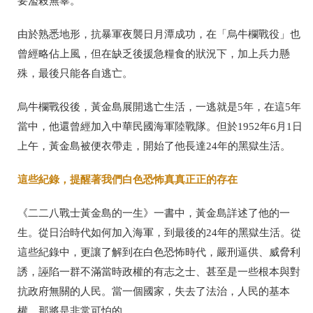
要濫殺無辜。
由於熟悉地形，抗暴軍夜襲日月潭成功，在「烏牛欄戰役」也
曾經略佔上風，但在缺乏後援急糧食的狀況下，加上兵力懸
殊，最後只能各自逃亡。
烏牛欄戰役後，黃金島展開逃亡生活，一逃就是5年，在這5年
當中，他還曾經加入中華民國海軍陸戰隊。但於1952年6月1日
上午，黃金島被便衣帶走，開始了他長達24年的黑獄生活。
這些紀錄，提醒著我們白色恐怖真真正正的存在
《二二八戰士黃金島的一生》一書中，黃金島詳述了他的一
生。從日治時代如何加入海軍，到最後的24年的黑獄生活。從
這些紀錄中，更讓了解到在白色恐怖時代，嚴刑逼供、威脅利
誘，誣陷一群不滿當時政權的有志之士、甚至是一些根本與對
抗政府無關的人民。當一個國家，失去了法治，人民的基本
權，那將是非常可怕的。