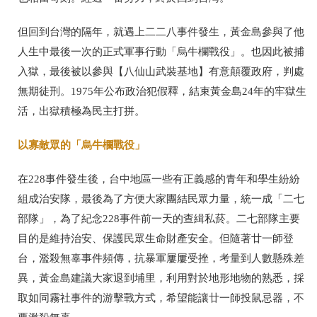
但回到台灣的隔年，就遇上二二八事件發生，黃金島參與了他
人生中最後一次的正式軍事行動「烏牛欄戰役」。也因此被捕
入獄，最後被以參與【八仙山武裝基地】有意顛覆政府，判處
無期徒刑。1975年公布政治犯假釋，結束黃金島24年的牢獄生
活，出獄積極為民主打拼。
以寡敵眾的「烏牛欄戰役」
在228事件發生後，台中地區一些有正義感的青年和學生紛紛
組成治安隊，最後為了方便大家團結民眾力量，統一成「二七
部隊」，為了紀念228事件前一天的查緝私菸。二七部隊主要
目的是維持治安、保護民眾生命財產安全。但隨著廿一師登
台，濫殺無辜事件頻傳，抗暴軍屢屢受挫，考量到人數懸殊差
異，黃金島建議大家退到埔里，利用對於地形地物的熟悉，採
取如同霧社事件的游擊戰方式，希望能讓廿一師投鼠忌器，不