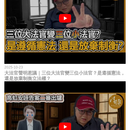
2025-10-23
大法官聲明惹議｜三位大法官變三位小法官？是遵循憲法，
還是放棄制衡立法權？