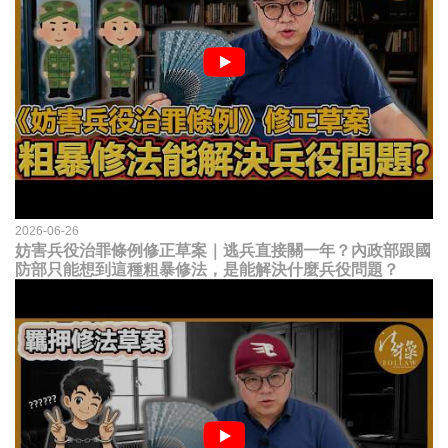
2026-06-26
妨害兵役治罪條例修正草案｜逃兵直接關一年？內政部跟國
防部只能想到這種粗暴修法，是能解決什麼兵役問題？