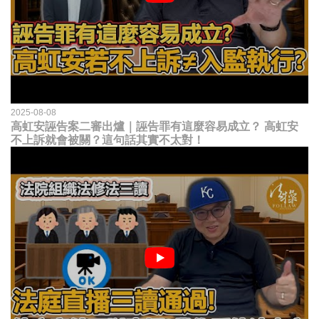
2025-08-08
高虹安誣告案二審出爐｜誣告罪有這麼容易成立？ 高虹安
不上訴就會被關？這句話其實不太對！