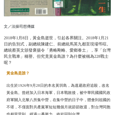
文／法操司想傳媒
2018年1月8日，黃金島逝世，引起各界關注。2018年1月21
日的告別式，副總統陳建仁、前總統馬英九都至現場弔唁。
總統蔡英文頒發褒揚令「勇略剛略、愛鄉眷土」，享「台灣
民主戰車」稱譽。但究竟黃金島誰？為什麼被稱為228戰士
呢？
黃金島是誰？
出生於1926年9月28日的本名黃圳島，為逃避政府追殺，改名
黃金島。曾經加入日本海軍，日本戰敗後，被中華民國國民政
府軍關入北黎八所集中營，在集中營的日子中，體會到祖國的
不堪，不僅面對共產黨軍短短幾個月就節節敗退，對台灣同胞
也相當苛刻。經過一番努力，終於回到台灣。