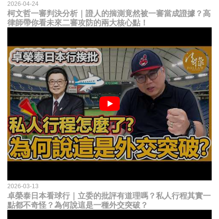
2026-04-24
柯文哲一審判決分析｜證人的揣測竟然被一審當成證據？高
律師帶你看未來二審攻防的兩大核心點！
2026-03-13
卓榮泰日本看球行｜立委的批評有道理嗎？私人行程其實一
點都不奇怪？為何說這是一種外交突破？