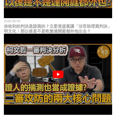
2026-06-05
你收到的判決是誰寫的？立委竟提案讓「法官助理寫判決」
明文化！那以後是不是乾脆連開庭都外包出去？