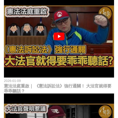
2026-01-09
憲法法庭重啟｜ 《憲法訴訟法》強行通關！ 大法官就得要
乖乖聽話？