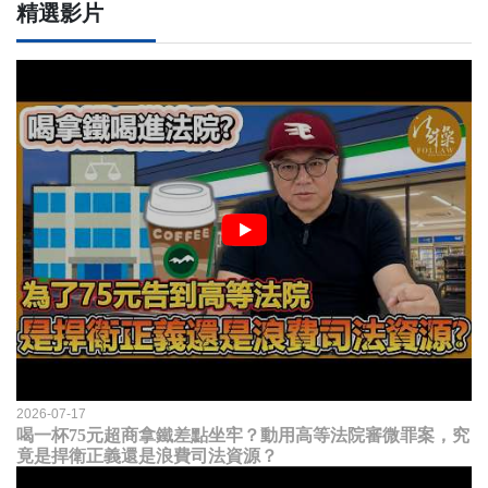
精選影片
2026-07-17
喝一杯75元超商拿鐵差點坐牢？動用高等法院審微罪案，究
竟是捍衛正義還是浪費司法資源？