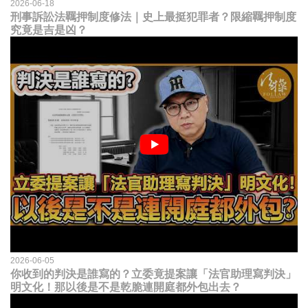
2026-06-18
刑事訴訟法羈押制度修法｜史上最挺犯罪者？限縮羈押制度
究竟是吉是凶？
2026-06-05
你收到的判決是誰寫的？立委竟提案讓「法官助理寫判決」
明文化！那以後是不是乾脆連開庭都外包出去？