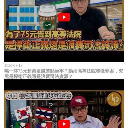
2026-07-17
喝一杯75元超商拿鐵差點坐牢？動用高等法院審微罪案，究
竟是捍衛正義還是浪費司法資源？