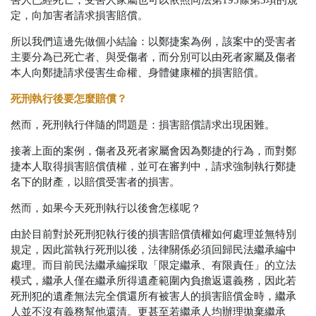
定，向加害者請求損害賠償。
所以我們這邊先做個小結論：以鄭捷案為例，該案中的受害者
主要分為已死亡者、與受傷者，而分別可以由死者家屬及傷者
本人向鄭捷請求侵害生命權、身體健康權的損害賠償。
死刑執行後要怎麼賠償？
然而，死刑執行伴隨的問題是：損害賠償請求出現困難。
接著上面的案例，傷者及死者家屬會因為鄭捷的行為，而對鄭
捷本人取得損害賠償債權，並可在審判中，請求強制執行鄭捷
名下的財產，以賠償受害者的損害。
然而，如果今天死刑執行以後會怎樣呢？
由於目前對於死刑犯執行後的損害賠償債權如何處理並無特別
規定，因此當執行死刑以後，法律關係必須回歸民法繼承編中
處理。而目前民法繼承編採取「限定繼承、有限責任」的立法
模式，繼承人僅在繼承所得遺產範圍內負擔返還義務，因此若
死刑犯的遺產無法完全償還所有被害人的損害賠償金時，繼承
人並不沒有義務幫他還清。更甚至若繼承人均辦理拋棄繼承