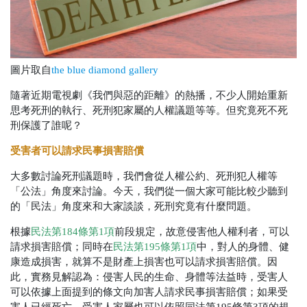
圖片取自
the blue diamond gallery
隨著近期電視劇《我們與惡的距離》的熱播，不少人開始重新
思考死刑的執行、死刑犯家屬的人權議題等等。但究竟死不死
刑保護了誰呢？
受害者可以請求民事損害賠償
大多數討論死刑議題時，我們會從人權公約、死刑犯人權等
「公法」角度來討論。今天，我們從一個大家可能比較少聽到
的「民法」角度來和大家談談，死刑究竟有什麼問題。
根據
民法第184條第1項
前段規定，故意侵害他人權利者，可以
請求損害賠償；同時在
民法第195條第1項
中，對人的身體、健
康造成損害，就算不是財產上損害也可以請求損害賠償。因
此，實務見解認為：侵害人民的生命、身體等法益時，受害人
可以依據上面提到的條文向加害人請求民事損害賠償；如果受
害人已經死亡，受害人家屬也可以依照同法第195條第3項的規