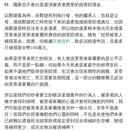
時，國家也不會出面還清被害者應受的損害賠償金。
以鄭捷案為例，在鄭捷死刑執行後，他的繼承人，也就是父
母，僅就鄭捷死亡時所留下來的遺產負擔損害賠償責任，但因
為鄭捷當時並沒有太多遺產，所以他的遺產根本無法完全償還
受害者及受害者家屬所應得的損害賠償金。雖有「犯罪被害人
補償基金」因應，但根據
官網資料
，除必須經過申請，且最多
只補償新台幣100萬元。
如果是受害者死亡的狀況，有人會說受害者家屬要的是公平正
義，而不是那一點錢；但如果今天死者是家庭中的經濟支柱，
如果不讓他們取得損害賠償，生活會出現長期性的困難。若受
害者沒有死亡，而又需要長期照護，這一部分的醫療費又必須
由受害者家屬自行負擔。
所以當我們在吵著要立刻槍決某個案件的行為人，被害者的人
權才會得到保障、被害者家屬的心靈才會得到撫慰的同時，我
們可能是把被害者及其家屬推進另外一個火坑，非常不負責
任！當我們在想著撫慰他們心靈的同時，不也是在使他們本來
已經難以透過民法損害賠償規定受到完全填補的生存權，變成
填補得更少、或完全無法被填補嗎？