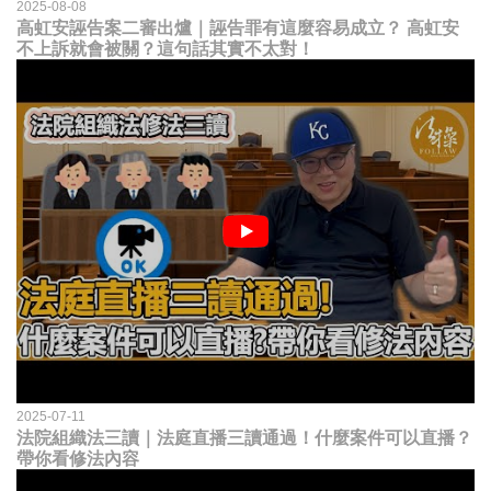
2025-08-08
高虹安誣告案二審出爐｜誣告罪有這麼容易成立？ 高虹安
不上訴就會被關？這句話其實不太對！
2025-07-11
法院組織法三讀｜法庭直播三讀通過！什麼案件可以直播？
帶你看修法內容