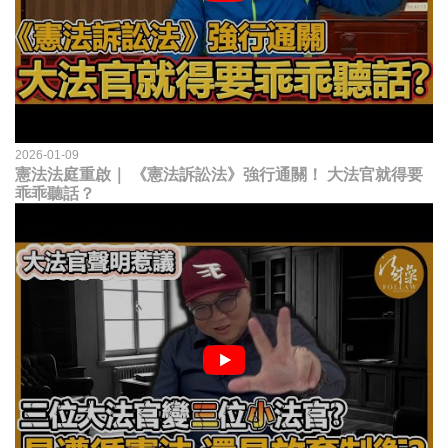
2026-01-09
憲法法庭重啟｜ 《憲法訴訟法》強行通關！ 大法官就得要
乖乖聽話？