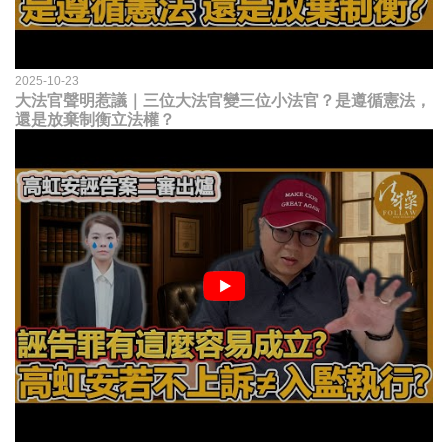
2025-10-23
大法官聲明惹議｜三位大法官變三位小法官？是遵循憲法，
還是放棄制衡立法權？