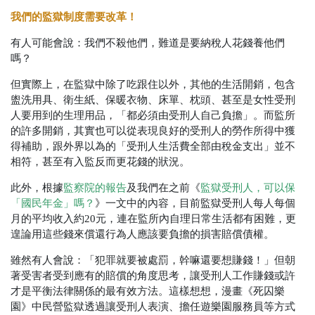
我們的監獄制度需要改革！
有人可能會說：我們不殺他們，難道是要納稅人花錢養他們
嗎？
但實際上，在監獄中除了吃跟住以外，其他的生活開銷，包含
盥洗用具、衛生紙、保暖衣物、床單、枕頭、甚至是女性受刑
人要用到的生理用品，「都必須由受刑人自己負擔」。而監所
的許多開銷，其實也可以從表現良好的受刑人的勞作所得中獲
得補助，跟外界以為的「受刑人生活費全部由稅金支出」並不
相符，甚至有入監反而更花錢的狀況。
此外，根據
監察院的報告
及我們在之前《
監獄受刑人，可以保
「國民年金」嗎？
》一文中的內容，目前監獄受刑人每人每個
月的平均收入約20元，連在監所內自理日常生活都有困難，更
遑論用這些錢來償還行為人應該要負擔的損害賠償債權。
雖然有人會說：「犯罪就要被處罰，幹嘛還要想賺錢！」但朝
著受害者受到應有的賠償的角度思考，讓受刑人工作賺錢或許
才是平衡法律關係的最有效方法。這樣想想，漫畫《死囚樂
園》中民營監獄透過讓受刑人表演、擔任遊樂園服務員等方式