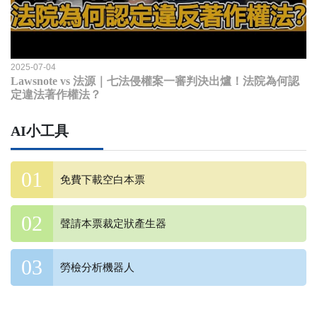
2025-07-04
Lawsnote vs 法源｜七法侵權案一審判決出爐！法院為何認
定違法著作權法？
AI小工具
免費下載空白本票
聲請本票裁定狀產生器
勞檢分析機器人