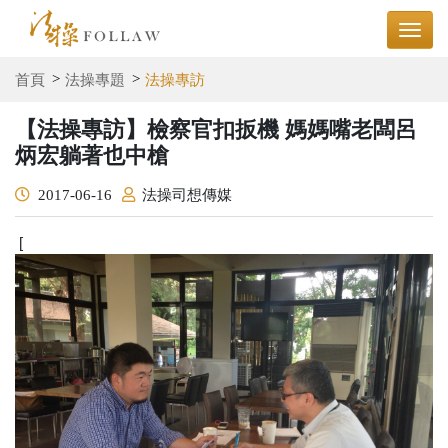
首頁
法操專題
法操專訪
【法操專訪】檢察官扣扳機 媽媽嘴老闆呂
炳宏躺著也中槍
2017-06-16
法操司想傳媒
[