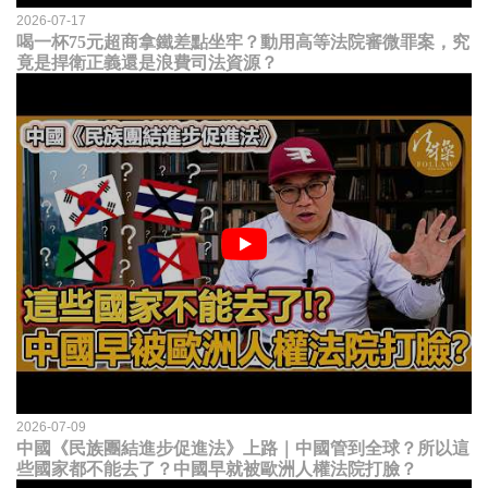
2026-07-17
喝一杯75元超商拿鐵差點坐牢？動用高等法院審微罪案，究
竟是捍衛正義還是浪費司法資源？
2026-07-09
中國《民族團結進步促進法》上路｜中國管到全球？所以這
些國家都不能去了？中國早就被歐洲人權法院打臉？