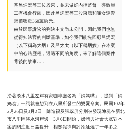
闆呂炳宏等三位股東，並未做好內控監督，導致員
工有機會行凶，因此呂炳宏等三股東應和謝女連帶
賠償張母368萬餘元。
由於民事訴訟的判決主文尚未公開，因此我們也無
從得知法官的判斷基準，如今我們能先回顧呂炳宏
（以下稱為大炳）及呂太太（以下稱炳嫂）在本案
中的心路歷程，透過不同的角度，來了解這個案件
背後的故事…..
沿著淡水八里左岸有家咖啡廳名為「媽媽嘴」，提到「媽
媽嘴」一詞就會想到在八里所發生的雙屍命案。民國102年
2月26日及3月2日，陳進福及張翠屏分別被發現陳屍在新北
市八里區淡水河岸邊，3月6日開始，媒體與社會大眾對本
案的關注度日益提升，相關報導與討論延燒了一年多之