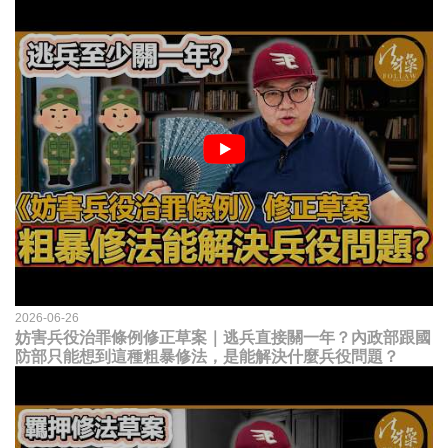
2026-06-26
妨害兵役治罪條例修正草案｜逃兵直接關一年？內政部跟國
防部只能想到這種粗暴修法，是能解決什麼兵役問題？