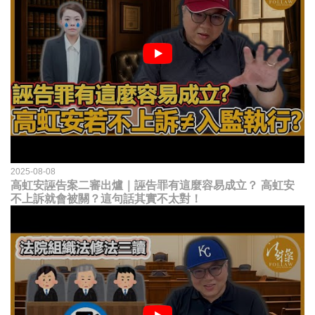
2025-08-08
高虹安誣告案二審出爐｜誣告罪有這麼容易成立？ 高虹安
不上訴就會被關？這句話其實不太對！