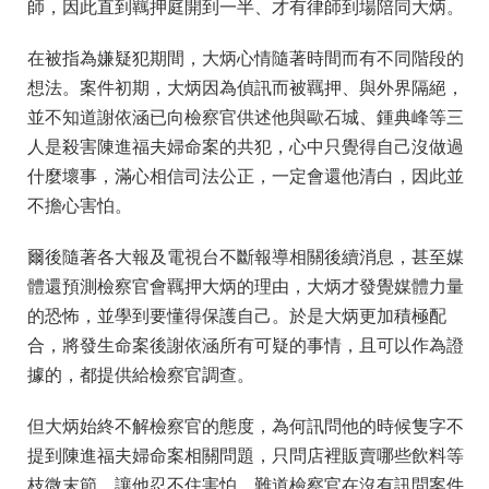
師，因此直到羈押庭開到一半、才有律師到場陪同大炳。
在被指為嫌疑犯期間，大炳心情隨著時間而有不同階段的
想法。案件初期，大炳因為偵訊而被羈押、與外界隔絕，
並不知道謝依涵已向檢察官供述他與歐石城、鍾典峰等三
人是殺害陳進福夫婦命案的共犯，心中只覺得自己沒做過
什麼壞事，滿心相信司法公正，一定會還他清白，因此並
不擔心害怕。
爾後隨著各大報及電視台不斷報導相關後續消息，甚至媒
體還預測檢察官會羈押大炳的理由，大炳才發覺媒體力量
的恐怖，並學到要懂得保護自己。於是大炳更加積極配
合，將發生命案後謝依涵所有可疑的事情，且可以作為證
據的，都提供給檢察官調查。
但大炳始終不解檢察官的態度，為何訊問他的時候隻字不
提到陳進福夫婦命案相關問題，只問店裡販賣哪些飲料等
枝微末節。讓他忍不住害怕，難道檢察官在沒有訊問案件