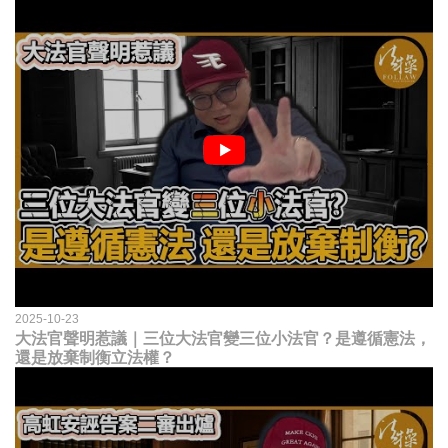
2025-10-23
大法官聲明惹議｜三位大法官變三位小法官？是遵循憲法，
還是放棄制衡立法權？