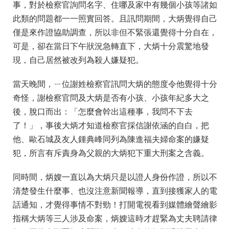
事，對於檢察官詢問名字、住哪及家中有幾個小孩等諸如
此類的問題都一一照實回答。且訊問期間，大炳覺得自己
僅是來作證協助調查，所以非但不緊張還覺得十分自在，
可是，卻在當日下午狀況急轉直下，大炳十分震驚地發
現，自己居然被改列為殺人嫌疑犯。
當天晚間，ㄧ位謝姓檢察官訊問大炳的態度令他覺得十分
奇怪，謝檢察官問及大炳是否有小孩、小孩年紀多大之
後，脫口而出：「怎麼會幹出這種事，我問不下去
了！」，事後大炳才知道檢察官採信謝依涵的自白，把
他、歐石城及友人鍾典峰同列為陳進福夫婦命案的嫌疑
犯，所言有斥責身為父親的大炳犯下重大刑案之含義。
同時間，炳嫂一直以為大炳只是以證人身份作證，所以不
清楚發生什麼事、也沒注意新聞報導，直到接獲家人的電
話通知，才覺得事情不對勁！打開電視看到媒體繪聲繪影
指稱大炳等三人涉及命案，炳嫂這時才趕緊為丈夫聘請律