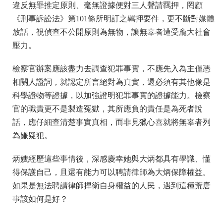
違反無罪推定原則、毫無證據便對三人聲請羈押，罔顧
《刑事訴訟法》第101條所明訂之羈押要件，更不斷對媒體
放話，視偵查不公開原則為無物，讓無辜者遭受龐大社會
壓力。
檢察官辦案應該盡力去調查犯罪事實，不應先入為主僅憑
相關人證詞，就認定所言絕對為真實，還必須有其他像是
科學證物等證據，以加強證明犯罪事實的證據能力。檢察
官的職責更不是製造冤獄，其所應負的責任是為死者說
話，應仔細查清楚事實真相，而非見獵心喜就將無辜者列
為嫌疑犯。
炳嫂經歷這些事情後，深感慶幸她與大炳都具有學識、懂
得保護自己，且還有能力可以聘請律師為大炳保障權益。
如果是無法聘請律師捍衛自身權益的人民，遇到這種荒唐
事該如何是好？