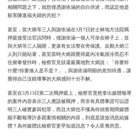
相關問題之下，就想僅憑謝依涵的自白供述，而認定他是
殺害陳進福夫婦的共犯？
甚至，當大炳等三人與謝依涵在3月7日於士林地方法院羈
押庭接受法官訊問時，僅謝依涵一個人可坐在椅子上，並
與大炳等三人隔開，更派有女法警在旁保護。反觀大炳三
人則只能站著，甚至當時大炳因覺得庭內冷氣很冷而忍不
住握拳發抖時，檢察官見狀還嚴厲地對大炳說：「你要幹
什麼?你要揍人是不是？」，與謝依涵明顯的差別待遇，讓
覺得自己沒錯壞事的大炳感到十分不解。
甚至在3月13日第二次羈押庭上，檢察官竟然拿出媒體報導
的案件內容表示三人應該被羈押，而非有具體事證可以證
明三人確實參與犯罪，而且大炳也不懂為何偵查期間媒體
能不斷報導許多跟案情相關的內容，到底是誰放消息給媒
體？為何媒體比檢察官更早知道訊息？令人匪夷所思。