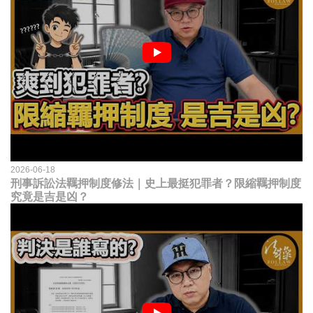
2026-06-18
刑事訴訟法羈押制度修法｜史上最挺犯罪者？限縮羈押制度
究竟是吉是凶？