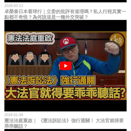
2026-03-13
卓榮泰日本看球行｜立委的批評有道理嗎？私人行程其實一
點都不奇怪？為何說這是一種外交突破？
2026-01-09
憲法法庭重啟｜ 《憲法訴訟法》強行通關！ 大法官就得要
乖乖聽話？