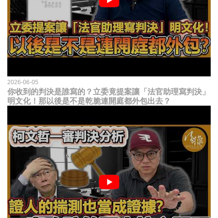
2026-06-05
你收到的判決是誰寫的？立委竟提案讓「法官助理寫判決」
明文化！那以後是不是乾脆連開庭都外包出去？