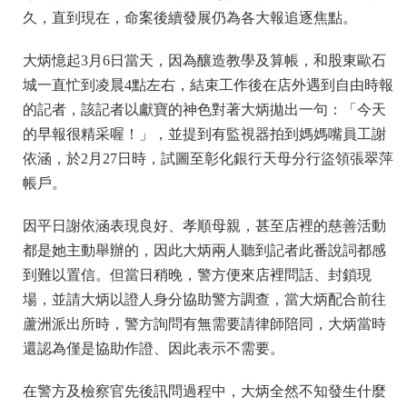
久，直到現在，命案後續發展仍為各大報追逐焦點。
大炳憶起3月6日當天，因為釀造教學及算帳，和股東歐石
城一直忙到凌晨4點左右，結束工作後在店外遇到自由時報
的記者，該記者以獻寶的神色對著大炳拋出一句：「今天
的早報很精采喔！」，並提到有監視器拍到媽媽嘴員工謝
依涵，於2月27日時，試圖至彰化銀行天母分行盜領張翠萍
帳戶。
因平日謝依涵表現良好、孝順母親，甚至店裡的慈善活動
都是她主動舉辦的，因此大炳兩人聽到記者此番說詞都感
到難以置信。但當日稍晚，警方便來店裡問話、封鎖現
場，並請大炳以證人身分協助警方調查，當大炳配合前往
蘆洲派出所時，警方詢問有無需要請律師陪同，大炳當時
還認為僅是協助作證、因此表示不需要。
在警方及檢察官先後訊問過程中，大炳全然不知發生什麼