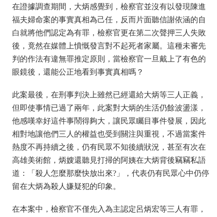
在證據調查期間，大炳感覺到，檢察官並沒有以發現陳進
福夫婦命案的事實真相為己任，反而片面聽信謝依涵的自
白就將他們認定為有罪，檢察官更在第二次聲押三人失敗
後，竟然在媒體上憤慨發言對不起死者家屬。這種未審先
判的作法有違無罪推定原則，當檢察官一旦戴上了有色的
眼鏡後，還能公正地看到事實真相嗎？
此案最後，在刑事判決上雖然已經還給大炳等三人正義，
但即使事情已過了兩年，此案對大炳的生活仍餘波盪漾，
他感嘆幸好這件事鬧得夠大，讓民眾矚目事件發展，因此
相對地讓他們三人的權益也受到關注與重視，不過當案件
熱度不再持續之後，仍有民眾不知後續狀況，甚至有次在
高雄美術館，炳嫂還聽見打掃的阿姨在大炳背後竊竊私語
道：「殺人怎麼那麼快放出來?」，代表仍有民眾心中仍停
留在大炳為殺人嫌疑犯的印象。
在本案中，檢察官不僅先入為主認定呂炳宏等三人有罪，