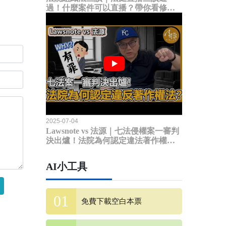
過！什麼案件可以直播？帶你看修法
內容
2025-07-04
Lawsnote vs 法源｜七法侵權案一審判
決出爐！法院為何認定違法著作權
法？
AI小工具
免費下載空白本票