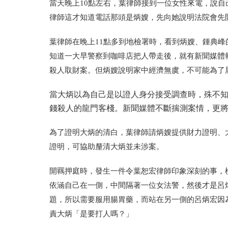
當天晚上10點左右，葉律師接到一位女性來電，說
律師這才知道電話那頭是炳嫂，先向她說明法院會先
葉律師在晚上11點多到地檢署時，看到炳嫂、鍾典
知道一大早警察到咖啡店把人帶走後，就有新聞媒體
殺人取財案。但炳嫂說明家中經濟無虞，不可能為了
當大炳以為自己是以證人身分接受調查時，殊不
錢殺人的龍門客棧。新聞媒體不斷揣測案情，更
為了證明大炳的清白，葉律師請炳嫂提供財力證明、
證明，可協助釐清大炳並未涉案。
開羈押庭時，發生一件令葉恕宏律師印象深刻的事，
依涵自己在一側，中間隔著一位女法警，然後才是呂
題，所以需要服用腸胃藥，而站在另一側的呂炳宏因
責大炳「是要打人嗎？」