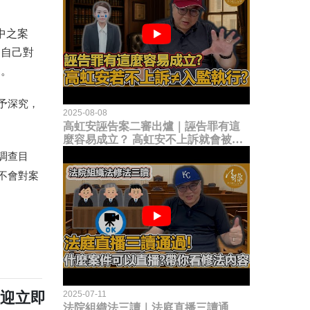
中之案
是自己對
相。
予深究，
2025-08-08
高虹安誣告案二審出爐｜誣告罪有這
麼容易成立？ 高虹安不上訴就會被
關？這句話其實不太對！
調查目
不會對案
歡迎立即
2025-07-11
法院組織法三讀｜法庭直播三讀通