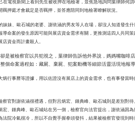
自己在電視新聞上看到先生被收押在地檢署，並焦急地詢問葉律師何謂
開羈押庭才會裁定是否羈押，並答應陪同到地檢署瞭解狀況。
峰的妹妹、歐石城的老婆、謝依涵的男友等人在場，卻沒人知道發生什
報導命案的發生原因可能與展店資金需求有關，更推測這四人共同策
展店資金而計畫殺人。
知卻是被檢察官以共犯視之，葉律師告訴他外界說，媽媽嘴咖啡
將整個命案過程如：藏屍、棄屍、犯案動機等細節活靈活現地報
大炳行事曆等證據，用以佐證沒有展店上的資金需求，也有事發當時
檢察官對謝依涵很禮遇，但對呂炳宏、鍾典峰、歐石城則是差別對待
炳宏、鍾典峰、歐石城站在另一側，檢察官向法官提出，謝依涵因為
為法院冷氣很冷，所以不自覺手握拳頭發抖，結果被檢察官發現到時