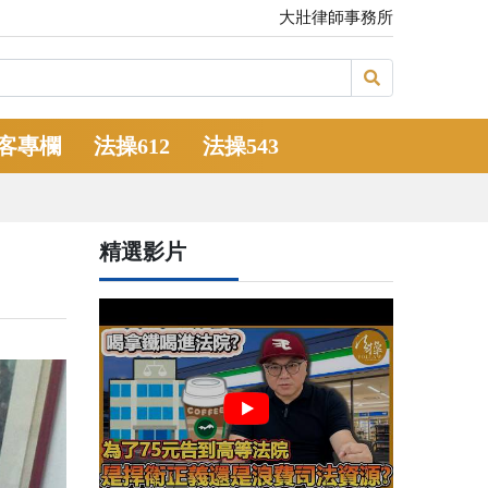
大壯律師事務所
客專欄
法操612
法操543
精選影片