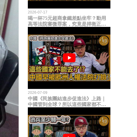
2026-07-17
喝一杯75元超商拿鐵差點坐牢？動用
高等法院審微罪案，究竟是捍衛正義
還是浪費司法資源？
2026-07-09
中國《民族團結進步促進法》上路｜
中國管到全球？所以這些國家都不能
去了？中國早就被歐洲人權法院打
臉？