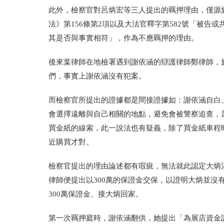
此外，檢察官對呂炳宏等三人提出的羈押理由，僅源
法》第156條第2項以及大法官釋字第582號「被
其是否與事實相符」，作為不應羈押的理由。
後來葉律師在地檢署遇到謝依涵的辯護律師鄭律師，
們，事實上謝依涵沒有犯案。
而檢察官所提出的證據都是間接證據如：謝依涵自白
會選擇遠離與自己相關的地點，避免會被警察追查，
買金紙的線索，此一說法也有疑義，除了買金紙車程
近購買才對。
檢察官提出的理由論述都有瑕疵，無法就此認定大炳
律師便提出以300萬的保證金交保，以證明大炳並沒
300萬保證金、接大炳回家。
第一次羈押庭時，謝依涵翻供，她提出「為展店資金