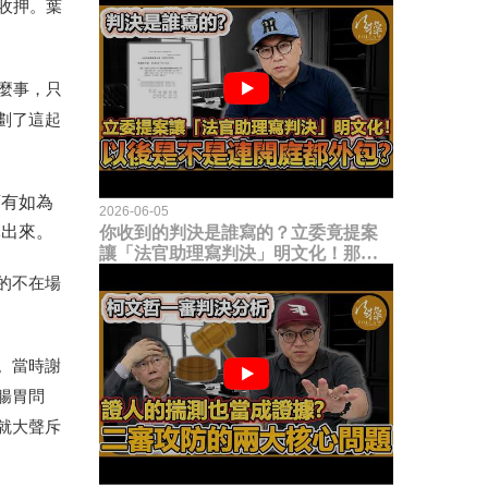
收押。葉
麼事，只
劃了這起
店有如為
2026-06-05
導出來。
你收到的判決是誰寫的？立委竟提案
讓「法官助理寫判決」明文化！那以
後是不是乾脆連開庭都外包出去？
的不在場
。當時謝
腸胃問
就大聲斥