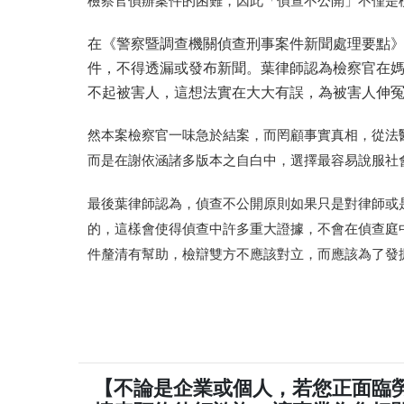
檢察官偵辦案件的困難，因此「偵查不公開」不僅是
在《警察暨調查機關偵查刑事案件新聞處理要點》
件，不得透漏或發布新聞。葉律師認為檢察官在
不起被害人，這想法實在大大有誤，為被害人伸
然本案檢察官一味急於結案，而罔顧事實真相，從法
而是在謝依涵諸多版本之自白中，選擇最容易說服社
最後葉律師認為，偵查不公開原則如果只是對律師或
的，這樣會使得偵查中許多重大證據，不會在偵查庭
件釐清有幫助，檢辯雙方不應該對立，而應該為了發
【不論是企業或個人，若您正面臨