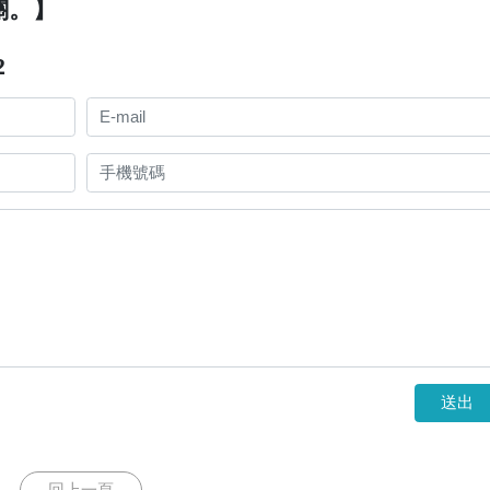
關。】
2
送出