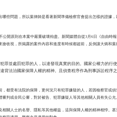
出哪些問題，所以葉律師是看著新聞準備檢察官會提出怎樣的證據，
查不公開原則在本案中嚴重破壞殆盡。新聞媒體自從3月6日《自由時
來搶收視，所揭露的案件內容和進度有時候都超前，反倒讓大炳和葉
訴犯罪並處罰犯罪的人，以達發現真實的目的。國家公權力的行
是違背法治國家保障人權的精神。且偵查程序作為刑事訴訟程序
前，都受有法院的保障，更何況只有犯罪嫌疑的人，若因檢察官或偵
體審判或全民公審，對於被告、犯罪嫌疑人等其他相關人員有失公允
及相關人士的名譽、隱私等其他權益，這與保障人權的精神相悖。甚