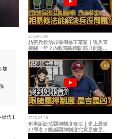
2026-06-26
妨害兵役治罪條例修正草案｜逃兵直
接關一年？內政部跟國防部只能想到
這種粗暴修法，是能解決什麼兵役問
題？
多加
本案
在媒體上
2026-06-18
刑事訴訟法羈押制度修法｜史上最挺
犯罪者？限縮羈押制度究竟是吉是
凶？