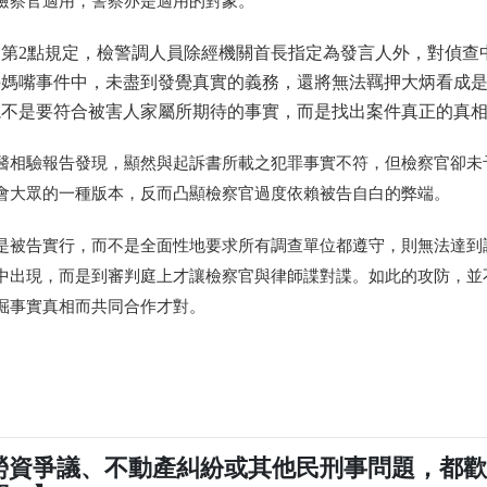
檢察官適用，警察亦是適用的對象。
第2點規定，檢警調人員除經機關首長指定為發言人外，對偵查
媽媽嘴事件中，未盡到發覺真實的義務，還將無法羈押大炳看成
冤不是要符合被害人家屬所期待的事實，而是找出案件真正的真
醫相驗報告發現，顯然與起訴書所載之犯罪事實不符，但檢察官卻未
會大眾的一種版本，反而凸顯檢察官過度依賴被告自白的弊端
。
是被告實行，而不是全面性地要求所有調查單位都遵守，則無法達到
中出現，而是到審判庭上才讓檢察官與律師諜對諜。如此的攻防，並
掘事實真相而共同合作才對。
勞資爭議、不動產糾紛或其他民刑事問題，都