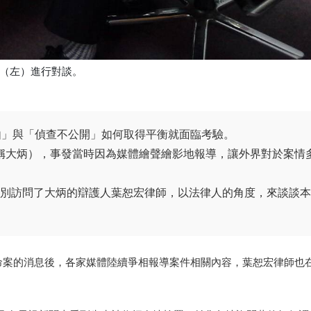
（左）進行對談。
由」與「偵查不公開」如何取得平衡就面臨考驗。
稱大炳），事發當時因為媒體繪聲繪影地報導，讓外界對於案情
，特別訪問了大炳的辯護人葉恕宏律師，以法律人的角度，來談談
店命案的消息後，各家媒體陸續爭相報導案件相關內容，葉恕宏律師也