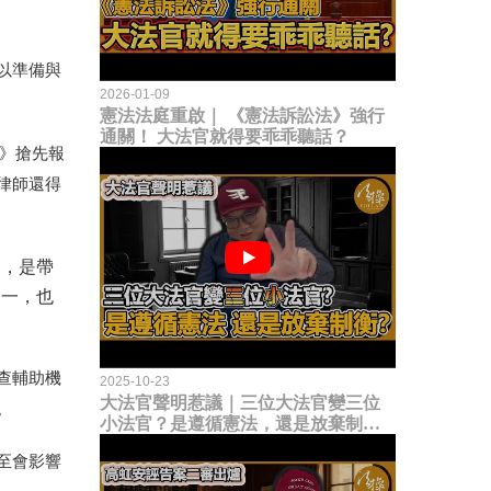
以準備與
2026-01-09
憲法法庭重啟｜ 《憲法訴訟法》強行
通關！ 大法官就得要乖乖聽話？
報》搶先報
律師還得
使，是帶
之一，也
查輔助機
2025-10-23
大法官聲明惹議｜三位大法官變三位
。
小法官？是遵循憲法，還是放棄制衡
立法權？
至會影響