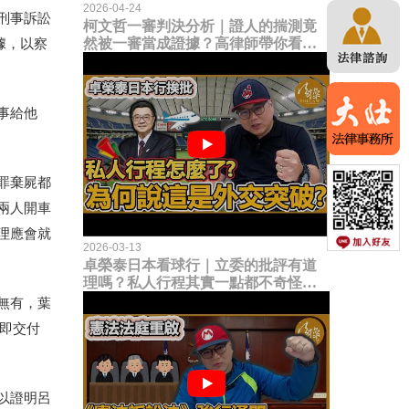
2026-04-24
刑事訴訟
柯文哲一審判決分析｜證人的揣測竟
然被一審當成證據？高律師帶你看未
據，以察
來二審攻防的兩大核心點！
事給他
罪棄屍都
兩人開車
理應會就
2026-03-13
卓榮泰日本看球行｜立委的批評有道
理嗎？私人行程其實一點都不奇怪？
為何說這是一種外交突破？
無有，葉
立即交付
以證明呂