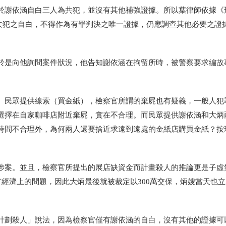
於謝依涵自白三人為共犯，並沒有其他補強證據。所以葉律師依據《
告或共犯之自白，不得作為有罪判決之唯一證據，仍應調查其他必要之證
於是向他詢問案件狀況，他告知謝依涵在拘留所時，被警察要求編故
、民眾提供線索（買金紙），檢察官所謂的棄屍也有疑義，一般人犯
選擇在自家咖啡店附近棄屍，實在不合理。而民眾提供謝依涵和大炳
時間不合理外，為何兩人還要捨近求遠到遠處的金紙店購買金紙？按
涉案。並且，檢察官所提出的展店缺資金而計畫殺人的推論更是子虛
有經濟上的問題，因此大炳最後就被裁定以300萬交保，炳嫂當天也
計劃殺人」說法，因為檢察官僅有謝依涵的自白，沒有其他的證據可