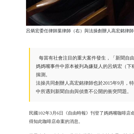
呂炳宏委任律師葉律師（右）與法操創辦人高宏銘律師
每當有社會注目的重大案件發生，「新聞自
媽媽嘴事件中原本被列為嫌疑人的呂炳宏（下
揣測。
法操共同創辦人高宏銘律師也於2015年9月
中所遇到新聞自由與偵查不公開的衝突問題。
民國102年3月6日《自由時報》刊登了媽媽嘴咖啡
得知此咖啡店命案的消息。