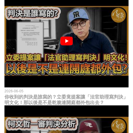
2026-06-05
你收到的判決是誰寫的？立委竟提案讓「法官助理寫判決」
明文化！那以後是不是乾脆連開庭都外包出去？