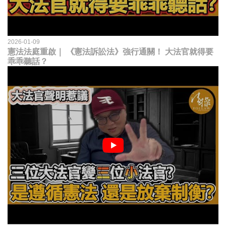
2026-01-09
憲法法庭重啟｜ 《憲法訴訟法》強行通關！ 大法官就得要
乖乖聽話？