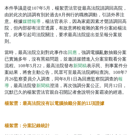
本件爭議是從107年5月，楊絮雲法官從最高法院請調回高院，
由於此次的請調有別於過去8月例行的職務調動，引請外界注
意。根據
媒體報導
，楊法官表示，因為家庭因素才聲請調回高
院，但內部卻有法官透露，有故意將較複雜的案件分案給楊法
官。此事引起司法院關注，要求最高法院提出並呈報分案規
則。
當時，最高法院立刻對此事作出
回應
，強調電腦亂數抽籤分案
已實施多年，沒有黑箱問題，並邀請媒體進入分案室觀看分案
流程。108年5月22，最高法院發布
新聞稿
表示民、刑事案件分
案結果，將會主動公告，民眾可至最高法院網站查詢。108年7
月26監察委員介入調查，同年8月1日為回應監察院調查的
報
導
，最高法院發
新聞稿
澄清，再次強調分案公正。同月12日，
沉默已久的楊絮雲法官親自召開記者會說明分案霸凌的經過。
楊絮雲：最高法院沒有以電腦抽籤分案的11項證據
楊絮雲：分案記錄統計