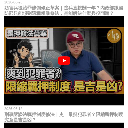
2026-06-26
妨害兵役治罪條例修正草案｜逃兵直接關一年？內政部跟國
防部只能想到這種粗暴修法，是能解決什麼兵役問題？
2026-06-18
刑事訴訟法羈押制度修法｜史上最挺犯罪者？限縮羈押制度
究竟是吉是凶？