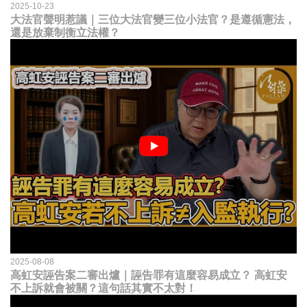
2025-10-23
大法官聲明惹議｜三位大法官變三位小法官？是遵循憲法，
還是放棄制衡立法權？
2025-08-08
高虹安誣告案二審出爐｜誣告罪有這麼容易成立？ 高虹安
不上訴就會被關？這句話其實不太對！