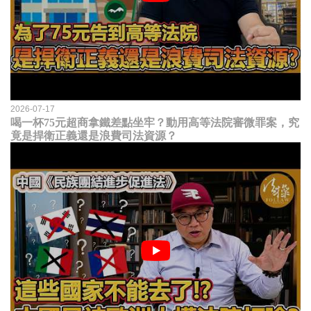
2026-07-17
喝一杯75元超商拿鐵差點坐牢？動用高等法院審微罪案，究
竟是捍衛正義還是浪費司法資源？