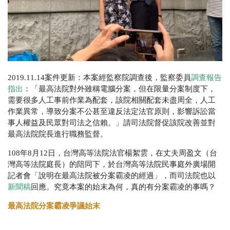
2019.11.14案件更新：本案經監察院調查後，監察委員
調查報告
指出
：「最高法院對外雖稱電腦分案，但在限量分案制度下，
需要很多人工事前作業為配套，該院相關配套未盡周全，人工
作業異常，導致分案不公甚至違反法定法官原則，影響訴訟當
事人權益及民眾對司法之信賴。」請司法院督促該院改善並對
最高法院院長進行職務監督。
108年8月12日，台灣高等法院法官楊絮雲，在丈夫周盈文（台
灣高等法院庭長）的陪同下，於台灣高等法院民事庭外廣場開
記者會「說明在最高法院被分案霸凌的經過」，而司法院也以
新聞稿
回應。究竟本案的始末為何，真的有分案霸凌的事嗎？
最高法院分案霸凌爭議始末