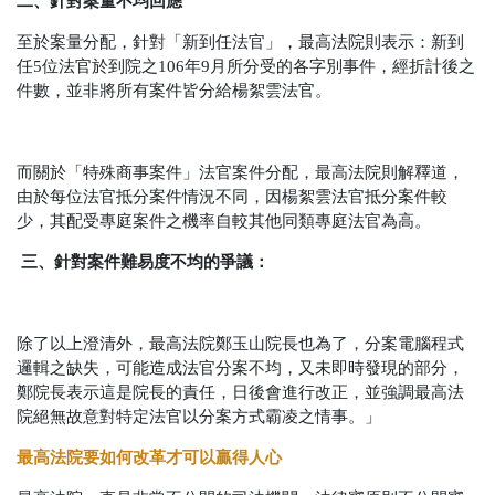
二、針對案量不均回應
至於案量分配，針對「新到任法官」，最高法院則表示：新到
任5位法官於到院之106年9月所分受的各字別事件，經折計後之
件數，並非將所有案件皆分給楊絮雲法官。
而關於「特殊商事案件」法官案件分配，最高法院則解釋道，
由於每位法官抵分案件情況不同，因楊絮雲法官抵分案件較
少，其配受專庭案件之機率自較其他同類專庭法官為高。
三、針對案件難易度不均的爭議：
除了以上澄清外，最高法院鄭玉山院長也為了，分案電腦程式
邏輯之缺失，可能造成法官分案不均，又未即時發現的部分，
鄭院長表示這是院長的責任，日後會進行改正，並強調最高法
院絕無故意對特定法官以分案方式霸凌之情事。」
最高法院要如何改革才可以贏得人心