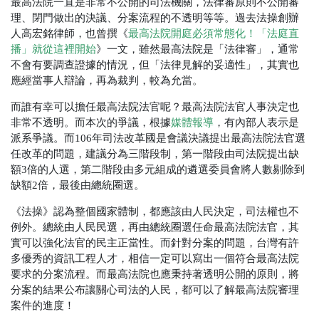
最高法院一直是非常不公開的司法機關，法律審原則不公開審
理、閉門做出的決議、分案流程的不透明等等。過去法操創辦
人高宏銘律師，也曾撰《
最高法院開庭必須常態化！「法庭直
播」就從這裡開始
》一文，雖然最高法院是「法律審」，通常
不會有要調查證據的情況，但「法律見解的妥適性」，其實也
應經當事人辯論，再為裁判，較為允當。
而誰有幸可以擔任最高法院法官呢？最高法院法官人事決定也
非常不透明。而本次的爭議，根據
媒體報導
，有內部人表示是
派系爭議。而106年司法改革國是會議決議提出最高法院法官選
任改革的問題，建議分為三階段制，第一階段由司法院提出缺
額3倍的人選，第二階段由多元組成的遴選委員會將人數剔除到
缺額2倍，最後由總統圈選。
《法操》認為整個國家體制，都應該由人民決定，司法權也不
例外。總統由人民民選，再由總統圈選任命最高法院法官，其
實可以強化法官的民主正當性。而針對分案的問題，台灣有許
多優秀的資訊工程人才，相信一定可以寫出一個符合最高法院
要求的分案流程。而最高法院也應秉持著透明公開的原則，將
分案的結果公布讓關心司法的人民，都可以了解最高法院審理
案件的進度！