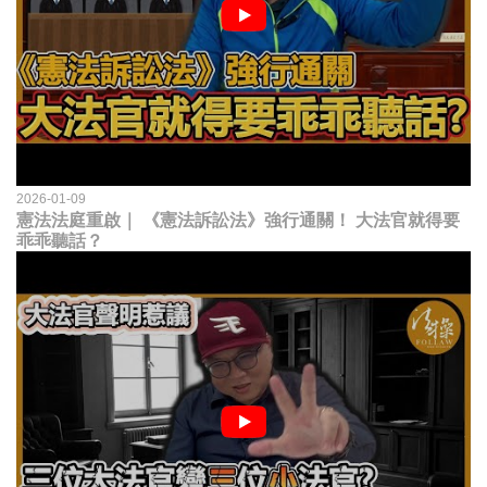
2026-01-09
憲法法庭重啟｜ 《憲法訴訟法》強行通關！ 大法官就得要
乖乖聽話？