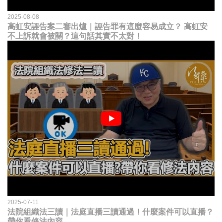
2025-08-08
高虹安誣告案二審出爐｜誣告罪有這麼容易成立？ 高虹安
不上訴就會被關？這句話其實不太對！
2025-07-11
法院組織法三讀｜法庭直播三讀通過！什麼案件可以直播？
帶你看修法內容