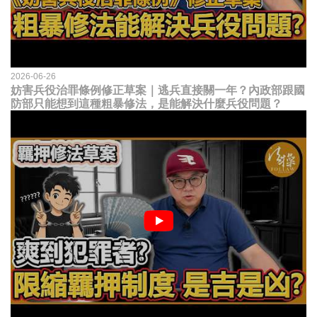
2026-06-26
妨害兵役治罪條例修正草案｜逃兵直接關一年？內政部跟國
防部只能想到這種粗暴修法，是能解決什麼兵役問題？