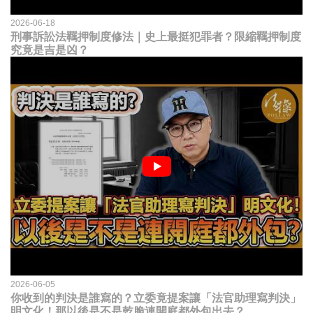
2026-06-18
刑事訴訟法羈押制度修法｜史上最挺犯罪者？限縮羈押制度
究竟是吉是凶？
2026-06-05
你收到的判決是誰寫的？立委竟提案讓「法官助理寫判決」
明文化！那以後是不是乾脆連開庭都外包出去？