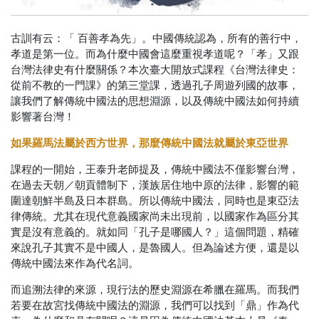
古訓有云：「 百善孝為先」。中國傳統認為，所有的善行中，
孝道是第一位。而為什麼中國會這麼重視孝道呢？「孝」又跟
台灣法律史有什麼關係？本次臺大開放式課程《台灣法律史：
從前不教的一門課》的第三堂課，透過孔子周遊列國的故事，
讓我們了解傳統中國法的思想淵源，以及傳統中國法如何持續
影響著台灣！
如果羅馬法屬於西方世界，那麼傳統中國法就屬於東亞世界
課程的一開始，王泰升老師提及，傳統中國法不僅影響台灣，
在過去天朝／朝貢體制下，漢族居住地中原的法律，影響的範
圍達朝鮮半島及日本群島。所以傳統中國法，同時也是東亞法
律傳統。尤其在現代意義國家尚未出現前，以國家作為區分其
實是沒有意義的。就如同「孔子是哪國人？」這個問題，精確
來說孔子其實不是中國人，是魯國人。但為論述方便，還是以
傳統中國法來作為代名詞。
而追溯法律的來源，現行法的歷史淵源在希臘在羅馬。而我們
若要在故宮找傳統中國法的淵源，我們可以找到「鼎」作為代