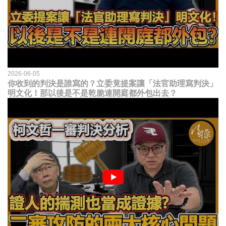
2026-06-05
你收到的判決是誰寫的？立委竟提案讓「法官助理寫判決」
明文化！那以後是不是乾脆連開庭都外包出去？