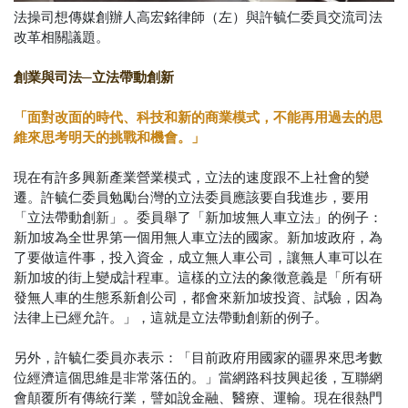
法操司想傳媒創辦人高宏銘律師（左）與許毓仁委員交流司法
改革相關議題。
創業與司法─立法帶動創新
「面對改面的時代、科技和新的商業模式，不能再用過去的思
維來思考明天的挑戰和機會。」
現在有許多興新產業營業模式，立法的速度跟不上社會的變
遷。許毓仁委員勉勵台灣的立法委員應該要自我進步，要用
「立法帶動創新」。委員舉了「新加坡無人車立法」的例子：
新加坡為全世界第一個用無人車立法的國家。新加坡政府，為
了要做這件事，投入資金，成立無人車公司，讓無人車可以在
新加坡的街上變成計程車。這樣的立法的象徵意義是「所有研
發無人車的生態系新創公司，都會來新加坡投資、試驗，因為
法律上已經允許。」，這就是立法帶動創新的例子。
另外，許毓仁委員亦表示：「目前政府用國家的疆界來思考數
位經濟這個思維是非常落伍的。」當網路科技興起後，互聯網
會顛覆所有傳統行業，譬如說金融、醫療、運輸。現在很熱門