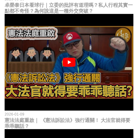
卓榮泰日本看球行｜立委的批評有道理嗎？私人行程其實一
點都不奇怪？為何說這是一種外交突破？
2026-01-09
憲法法庭重啟｜ 《憲法訴訟法》強行通關！ 大法官就得要
乖乖聽話？