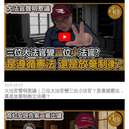
2025-10-23
大法官聲明惹議｜三位大法官變三位小法官？是遵循憲法，
還是放棄制衡立法權？