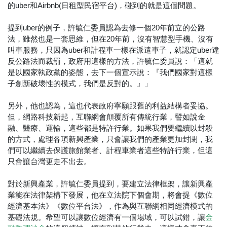
的uber和Airbnb(日租型民宿平台)，碰到的就是這個問題。
提到uber的例子，許毓仁委員認為去修一個20年前立的公路
法，雖然也是一套思維，但在20年前，沒有智慧型手機、沒有
叫車服務，只因為uber和計程車一樣在派遣車子，就認定uber違
反公路法而裁罰，政府用這樣的方法，許毓仁委員說：「這就
是以國家執政黨的姿態，去下一個宣示說：『我們國家對這樣
子創新破壞性的模式，我們是反對的。』」
另外，他也認為，這也代表政府寧願跟舊的利益結構者妥協。
但，網路科技新起，互聯網會顛覆所有傳統行業，譬如說金
融、醫療、運輸，這些都是特許行業。如果我們要繼續以封殺
的方式，處理各項新興產業，只會讓我們的產業更加封閉，我
們可以繼續去保護旅館業者、計程車業者這些特許行業，但這
只會讓台灣更走不出去。
對於新興產業，許毓仁委員提到，要建立法律框架，讓新興產
業能在法律架構下發展，他在立法院下個會期，將會提《數位
經濟基本法》《數位平台法》，作為與互聯網相同經濟模式的
基礎法規。希望可以讓數位經濟有一個場域，可以試錯，讓
金