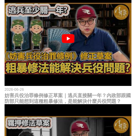
2026-06-26
妨害兵役治罪條例修正草案｜逃兵直接關一年？內政部跟國
防部只能想到這種粗暴修法，是能解決什麼兵役問題？