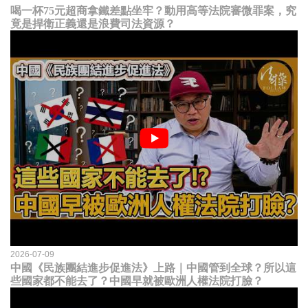
喝一杯75元超商拿鐵差點坐牢？動用高等法院審微罪案，究
竟是捍衛正義還是浪費司法資源？
2026-07-09
中國《民族團結進步促進法》上路｜中國管到全球？所以這
些國家都不能去了？中國早就被歐洲人權法院打臉？