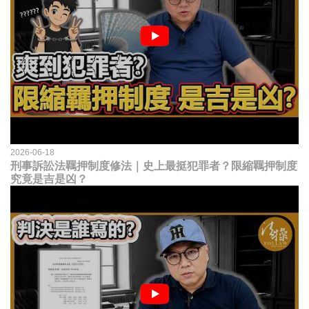
2026-06-18
刑事訴訟法羈押制度修法｜史上最挺犯罪者？限縮羈押制度
究竟是吉是凶？