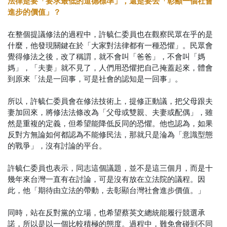
法律是要「要求最低的道德標準」，還是要去「彰顯一個社會
進步的價值」？
在整個提議修法的過程中，許毓仁委員也在觀察民眾在乎的是
什麼，他發現關鍵在於「大家對法律都有一種恐懼」。民眾會
覺得修法之後，改了稱謂，就不會叫「爸爸」，不會叫「媽
媽」，「夫妻」就不見了，人們用恐懼把自己掩蓋起來，體會
到原來「法是一回事，可是社會的認知是一回事」。
所以，許毓仁委員會在修法技術上，提修正動議，把父母跟夫
妻加回來，將修法法條改為「父母或雙親、夫妻或配偶」，雖
然是重複的定義，但希望能降低反同的恐懼。他也認為，如果
反對方無論如何都認為不能修民法，那就只是淪為「意識型態
的戰爭」，沒有討論的平台。
許毓仁委員也表示，
同志這個議題，並不是這三個月，而是十
幾年來台灣一直有在討論，可是沒有放在立法院的議程。因
此，他「期待由立法的帶動，去彰顯台灣社會進步價值。」
同時，站在反對黨的立場，也希望蔡英文總統能履行競選承
諾，所以是以一個比較積極的態度。過程中，難免會碰到不同