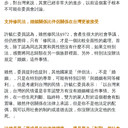
步，對台灣來說，其實已經非常大的進步，以前這個案子根本
不可能在委員會討論。
支持修民法，婚姻關係比伴侶關係在台灣更被接受
許毓仁
委員認為，雖然修民法§972，會產生很大的社會爭議，
但仍然覺得，只有「修民法」才是一個比較全面性的處理。首
先，除了認為同志其實和異性戀沒有什麼不同，如果立特別
法，感覺將同志歸類在另一個族群裡面。另外，特別法沒辦法
規定「婚姻」這件事情。
雖然，委員提到也提到，其他國家是「伴侶法」，不是「婚
姻」，只是在特別的專章，可能有特別註明「與婚姻有同等權
利」。但是考慮到台灣的民情，許毓仁委員表示：「以台灣來
說，台灣的民情還是非常認雙方有沒有婚姻權這件事情。另
外，在一些生死判斷、臨終時，雙方的家人對於這個都會有點
置喙。雖然伴侶關係在法律上承認，但是你不是他法定的配
偶，我可以用社會的制約或道德去說，你沒辦法決定他的生
死。」