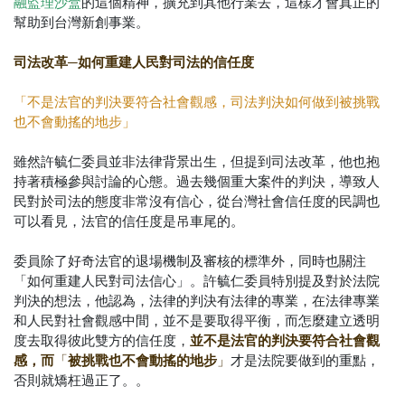
融監理沙盒
的這個精神，擴充到其他行業去，這樣才會真正的
幫助到台灣新創事業。
司法改革─如何重建人民對司法的信任度
「不是法官的判決要符合社會觀感，司法判決如何做到被挑戰
也不會動搖的地步」
雖然許毓仁委員並非法律背景出生，但提到司法改革，他也抱
持著積極參與討論的心態。過去幾個重大案件的判決，導致人
民對於司法的態度非常沒有信心，從台灣社會信任度的民調也
可以看見，法官的信任度是吊車尾的。
委員除了好奇法官的退場機制及審核的標準外，同時也關注
「如何重建人民對司法信心」。許毓仁委員特別提及對於法院
判決的想法，他認為，法律的判決有法律的專業，在法律專業
和人民對社會觀感中間，並不是要取得平衡，而怎麼建立透明
並不是法官的判決要符合社會觀
度去取得彼此雙方的信任度，
感，而
被挑戰也不會動搖的地步
「
」
才是法院要做到的重點，
否則就矯枉過正了。。