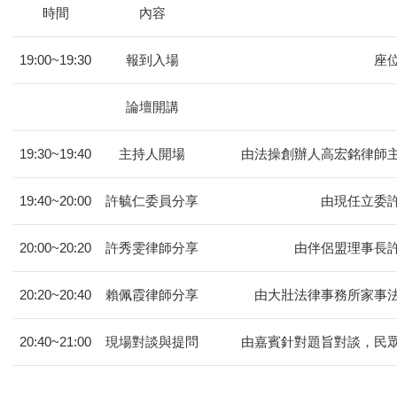
時間
內容
19:00~19:30
報到入場
座
論壇開講
19:30~19:40
主持人開場
由法操創辦人高宏銘律師
19:40~20:00
許毓仁委員分享
由現任立委
20:00~20:20
許秀雯律師分享
由伴侶盟理事長
20:20~20:40
賴佩霞律師分享
由大壯法律事務所家事
20:40~21:00
現場對談與提問
由嘉賓針對題旨對談，民