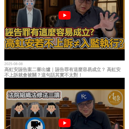
2025-08-08
高虹安誣告案二審出爐｜誣告罪有這麼容易成立？ 高虹安
不上訴就會被關？這句話其實不太對！