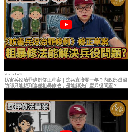
2026-06-26
妨害兵役治罪條例修正草案｜逃兵直接關一年？內政部跟國
防部只能想到這種粗暴修法，是能解決什麼兵役問題？