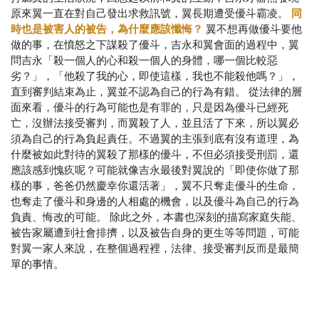
同
原來翼一直在對自己發出求救訊號，翼長期遭受優斗霸凌。
時也是被害人的被告，為什麼應該懺悔
？
翼不想再做優斗要他
做的事，在憤怒之下謀殺了優斗，吉永和翼會面的過程中，翼
問吉永「殺一個人的心和殺一個人的身體，哪一個比較惡
劣？」，「他殺了我的心，即使這樣，我也不能殺他嗎？」，
直到審判結束為止，翼並不認為自己的行為有錯。
從法律的層
面來看，優斗的行為可能也是有罪的，只是因為優斗已經死
亡，沒辦法接受審判，而翼殺了人，並且活了下來，所以翼必
須為自己的行為負起責任。不過翼的主張到底有沒有道理，為
什麼被如此對待的翼殺了那樣的優斗，不但必須接受刑罰，還
應該感到愧疚呢？可能就像吉永最後對翼說的「即使你做了那
樣的事，爸爸仍然慶幸你還活著」，翼不只奪走優斗的生命，
也奪走了優斗和身邊的人相處的機會，以
及優斗為自己的行為
負責、悔改的可能。
除此之外，本書也深刻的描寫家庭失能、
被告家屬遭到社會排擠，以及被告自身的更生等等問題，可能
對翼一家人來說，在整個過程裡，法律、接受審判反而是最簡
單的事情。