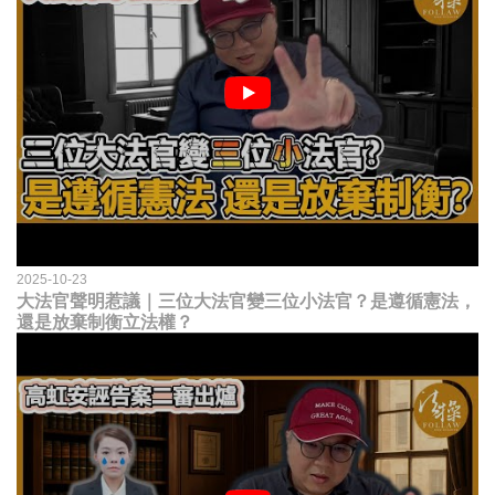
2025-10-23
大法官聲明惹議｜三位大法官變三位小法官？是遵循憲法，
還是放棄制衡立法權？