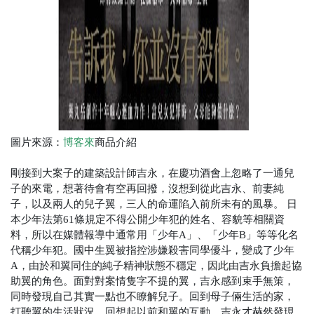
圖片來源：
商品介紹
博客來
剛接到大案子的建築設計師吉永，在慶功酒會上忽略了一通兒
子的來電，想著待會有空再回撥，沒想到從此吉永、前妻純
子，以及兩人的兒子翼，三人的命運陷入前所未有的風暴。
日
本少年法第61條規定不得公開少年犯的姓名、容貌等相關資
料，所以在媒體報導中通常用「少年
A
」、「少年
B
」等等化名
代稱少年犯。國中生翼被指控涉嫌殺害同學優斗，變成了少年
A
，由於和翼同住的純子精神狀態不穩定，因此由吉永負擔起協
助翼的角色。面對對案情隻字不提的翼，吉永感到束手無策，
同時發現自己其實一點也不瞭解兒子。回到母子倆生活的家，
打聽翼的生活狀況，回想起以前和翼的互動，吉永才赫然發現