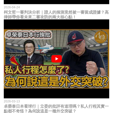
2026-04-24
柯文哲一審判決分析｜證人的揣測竟然被一審當成證據？高
律師帶你看未來二審攻防的兩大核心點！
2026-03-13
卓榮泰日本看球行｜立委的批評有道理嗎？私人行程其實一
點都不奇怪？為何說這是一種外交突破？