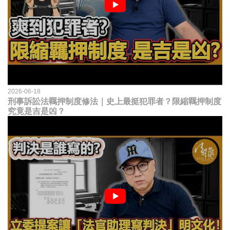
2026-06-18
刑事訴訟法羈押制度修法｜史上最挺犯罪者？限縮羈押制度
究竟是吉是凶？