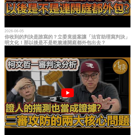
2026-06-05
你收到的判決是誰寫的？立委竟提案讓「法官助理寫判決」
明文化！那以後是不是乾脆連開庭都外包出去？