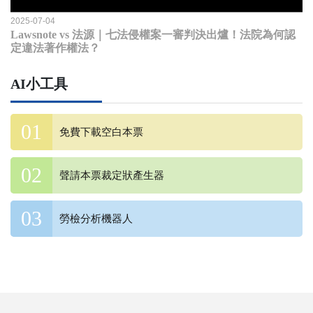
2025-07-04
Lawsnote vs 法源｜七法侵權案一審判決出爐！法院為何認
定違法著作權法？
AI小工具
免費下載空白本票
聲請本票裁定狀產生器
勞檢分析機器人