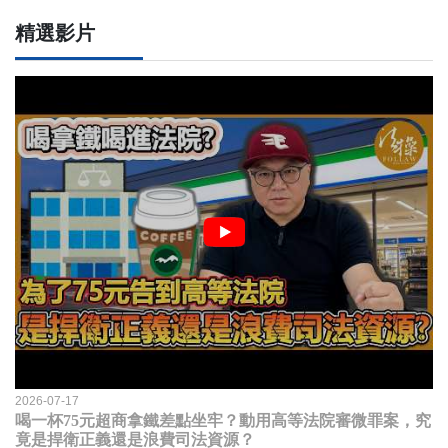
精選影片
2026-07-17
喝一杯75元超商拿鐵差點坐牢？動用高等法院審微罪案，究
竟是捍衛正義還是浪費司法資源？