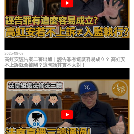
2025-08-08
高虹安誣告案二審出爐｜誣告罪有這麼容易成立？ 高虹安
不上訴就會被關？這句話其實不太對！