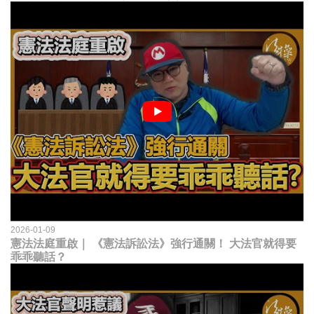
2026-01-09
憲法法庭重啟｜ 《憲法訴訟法》強行通關！ 大法官就得要
乖乖聽話？