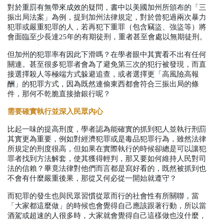
對於重罰有無帶來成效的疑問，書中以美國加州所頒布的「三
振出局法案」為例，提到加州法律規定，對於曾犯過兩次暴力
犯罪或嚴重犯罪的人，若再犯下重罪（包含竊盜、強盜等）將
會面臨至少長達
25
年的有期徒刑，重者甚至會處以無期徒刑。
但加州的犯罪率有因此下滑嗎？在學者眼中其實看不出有任何
關連。甚至很多犯罪者會為了避免第三次的犯行被發現，而直
接選擇殺人等極端方式躲避追查，或者選擇更「高風險高報
酬」的犯罪方式，因為既然連偷東西都會符合三振出局的條
件，那何不乾脆直接搶銀行呢？
需要確實執行並深入民眾內心
比起一味的提高刑度，學者認為能確實的抓到犯人並執行刑罰
其實更為重要，例如對經濟犯罪或是毒品犯罪行為，雖然法律
所規定的刑度很高，但如果在實際執行的時候卻總是可以讓犯
罪者找到方法解套，使其獲得輕判，那又要如何維持人民對司
法的信賴？畢竟法律對他們而言都是寫好看的，既然被抓到也
不會有什麼嚴重後果，那從又何必從一開始就遵守？
而犯罪的發生也與民眾習慣從眾而行的社會性有所關聯，當
「大家都這麼做」的時候也會覺得自己應該跟著行動，所以當
酒駕或超速的人很多時，大家就會覺得自己這樣做也沒什麼，