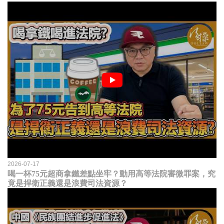
2026-07-17
喝一杯75元超商拿鐵差點坐牢？動用高等法院審微罪案，究
竟是捍衛正義還是浪費司法資源？