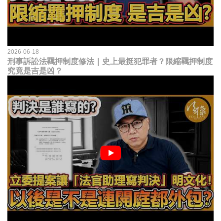
2026-06-18
刑事訴訟法羈押制度修法｜史上最挺犯罪者？限縮羈押制度
究竟是吉是凶？