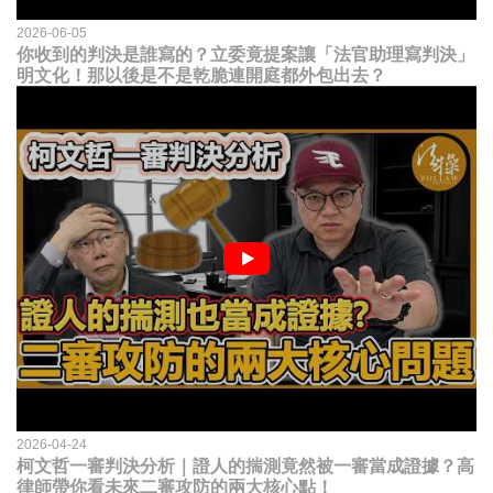
2026-06-05
你收到的判決是誰寫的？立委竟提案讓「法官助理寫判決」
明文化！那以後是不是乾脆連開庭都外包出去？
2026-04-24
柯文哲一審判決分析｜證人的揣測竟然被一審當成證據？高
律師帶你看未來二審攻防的兩大核心點！