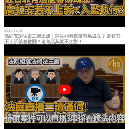
2025-08-08
高虹安誣告案二審出爐｜誣告罪有這麼容易成立？ 高虹安
不上訴就會被關？這句話其實不太對！