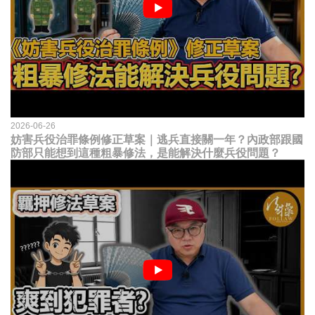
2026-06-26
妨害兵役治罪條例修正草案｜逃兵直接關一年？內政部跟國
防部只能想到這種粗暴修法，是能解決什麼兵役問題？