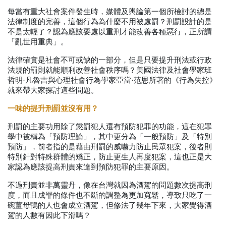
每當有重大社會案件發生時，媒體及輿論第一個所檢討的總是
法律制度的完善，這個行為為什麼不用被處罰？刑罰設計的是
不是太輕了？認為應該要處以重刑才能改善各種惡行，正所謂
「亂世用重典」。
法律確實是社會不可或缺的一部分，但是只要提升刑法或行政
法規的罰則就能順利改善社會秩序嗎？美國法律及社會學家班
哲明·凡魯吉與心理社會行為學家亞當·范恩所著的《行為失控》
就來帶大家探討這些問題。
一味的提升刑罰並沒有用？
刑罰的主要功用除了懲罰犯人還有預防犯罪的功能，這在犯罪
學中被稱為「預防理論」，其中更分為「一般預防」及「特別
預防」，前者指的是藉由刑罰的威嚇力防止民眾犯案，後者則
特別針對特殊群體的矯正，防止更生人再度犯案，這也正是大
家認為應該提高刑責來達到預防犯罪的主要原因。
不過刑責並非萬靈丹，像在台灣就因為酒駕的問題數次提高刑
度，而且成罪的條件也不斷的調整為更加寬鬆，導致只吃了一
碗薑母鴨的人也會成立酒駕，但修法了幾年下來，大家覺得酒
駕的人數有因此下滑嗎？