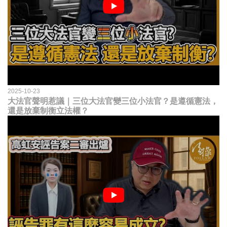
2025-10-23
大法官聲明惹議｜三位大法官變三位小法官？是遵循憲法，
還是放棄制衡立法權？