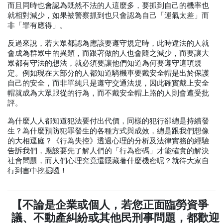
而且同時也會認為既然不法的人這麼多，要抓到自己的機率也
就相對減少，如果被警察抓到也只會認為自己「運氣太差」而
非「罪有應得」。
反過來說，若大眾都認為應該要遵守規定時，此時違法的人就
會成為群眾中的異類，而跟著做的人也會隨之減少，而要讓大
眾都有守法的想法，就必須要讓他們知道為何要遵守這項規
定。例如現在大部分的人都知道騎機車要戴安全帽是出於保護
自己的安全，而非單純只是遵守交通法規，因此確實戴上安全
帽就成為大眾跟從的行為，而不戴安全帽上路的人則會遭受批
評。
為什麼人人都知道犯法要付出代價，同樣的犯行卻總是持續發
生？為什麼預防犯罪發生的各種方式與成效，總是跟我們想像
的大相逕庭？《行為失控》透過心理的分析及法律實務的經驗
告訴我們，應該要先了解人們的「行為密碼」才能確實的解決
社會問題，而人們心理究竟還隱藏著什麼機密呢？就待大家自
行到書中挖掘囉！
【不論是企業或個人，若您正面臨勞資爭
議、不動產糾紛或其他民刑事問題，都歡迎