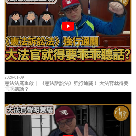
2026-01-09
憲法法庭重啟｜ 《憲法訴訟法》強行通關！ 大法官就得要
乖乖聽話？