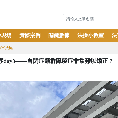
操現場
實際案例
關鍵數據
法操小教室
法
法官法庭
day3——自閉症類群障礙症非常難以矯正？