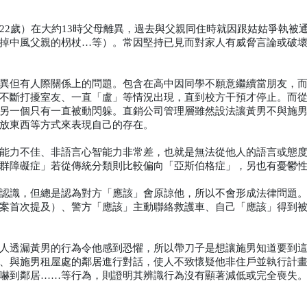
22歲）在大約13時父母離異，過去與父親同住時就因跟姑姑爭執被
掉中風父親的枴杖…等）。常因堅持已見而對家人有威脅言論或破
異但有人際關係上的問題。包含在高中因同學不願意繼續當朋友，
不斷打擾室友、一直「盧」等情況出現，直到校方干預才停止。而
另一個只有一直被動閃躲。直銷公司管理層雖然設法讓黃男不與施
放東西等方式來表現自己的存在。
能力不佳、非語言心智能力非常差，也就是無法從他人的語言或態
群障礙症」若從傳統分類則比較偏向「亞斯伯格症」，另也有憂鬱
認識，但總是認為對方「應該」會原諒他，所以不會形成法律問題
案首次提及）、警方「應該」主動聯絡救護車、自己「應該」得到
人透漏黃男的行為令他感到恐懼，所以帶刀子是想讓施男知道要到
、與施男租屋處的鄰居進行對話，使人不致懷疑他非住戶並執行計
嚇到鄰居……等行為，則證明其辨識行為沒有顯著減低或完全喪失