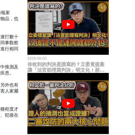
通報家
壞物品，也
而連打數十
從同事觀察
男進行相同
2026-06-05
你收到的判決是誰寫的？立委竟提案
度中推測及
讓「法官助理寫判決」明文化！那以
性疾患。
後是不是乾脆連開庭都外包出去？
。另外也有
被害人家屬
這種程度才
畫、犯後在
。