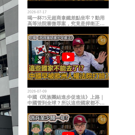
2026-07-17
喝一杯75元超商拿鐵差點坐牢？動用
高等法院審微罪案，究竟是捍衛正義
還是浪費司法資源？
2026-07-09
中國《民族團結進步促進法》上路｜
中國管到全球？所以這些國家都不能
去了？中國早就被歐洲人權法院打
臉？