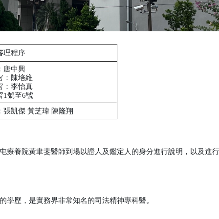
審理程序
：唐中興
官
：陳培維
官：
李怡真
官1號至6號
：張凱傑 黃芝瑋 陳隆翔
屯療養院黃聿斐醫師到場以證人及鑑定人的身分進行說明，以及進
的學歷，是實務界非常知名的司法精神專科醫。