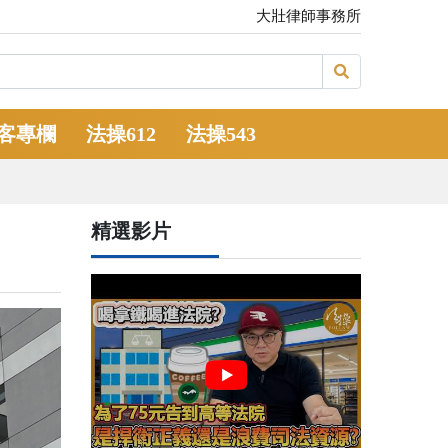
大壯律師事務所
客專欄
法操612
法操543
精選影片