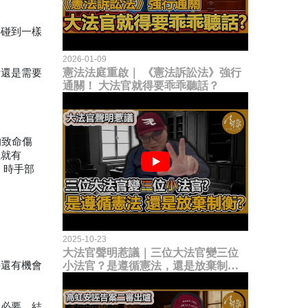
再碰到一樣
2026-01-09
憲法法庭重啟｜ 《憲法訴訟法》強行
看還是需要
通關！ 大法官就得要乖乖聽話？
的致命傷
血就有
砍）時手部
。
2025-10-23
大法官聲明惹議｜三位大法官變三位
許還有機會
小法官？是遵循憲法，還是放棄制衡
立法權？
問必要。結