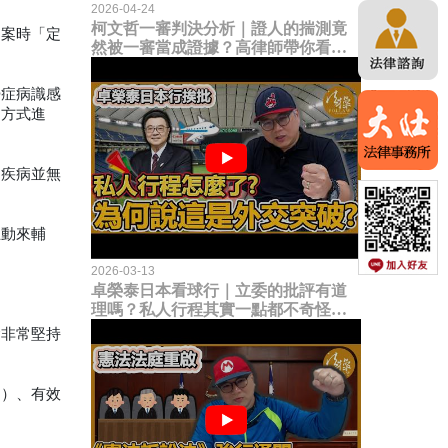
2026-04-24
柯文哲一審判決分析｜證人的揣測竟
男案時「定
然被一審當成證據？高律師帶你看未
來二審攻防的兩大核心點！
鬱症病識感
的方式進
神疾病並無
互動來輔
2026-03-13
卓榮泰日本看球行｜立委的批評有道
理嗎？私人行程其實一點都不奇怪？
為何說這是一種外交突破？
會非常堅持
同）、有效