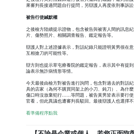
果審判長接過問題自行提問，另辯護人再度依刑事訴訟
被告行使緘默權
之後檢方陸續提示證物，包含被告與被害人間的訊息紀
片、傷勢照片、相關調查報告、鑑定報告等。
辯護人對上述證據表示，對話紀錄只能證明黃男很在意
互相搶刀的可能性等。
辯方則也提示草屯療養院的鑑定報告，表示其中有提到
論表示無詐病情形等情。
今天最後由檢方對被告進行詢問，包含對過去的對話紀
具的店家（為何不購買同架上的小刀、鈍刀）、為什麼
傷口時沒放棄犯行……等問題，被告黃男皆表示要行使
官看，但此異議也遭審判長駁回。最後辯護人也選擇不
看準備程序點我
【不論是企業或個人，若您正面臨