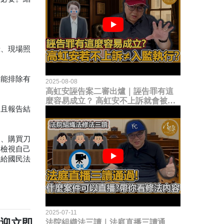
錄、現場照
不能排除有
2025-08-08
高虹安誣告案二審出爐｜誣告罪有這
麼容易成立？ 高虹安不上訴就會被
，且報告結
關？這句話其實不太對！
）、購買刀
男檢視自己
據給國民法
2025-07-11
歡迎立即
法院組織法三讀｜法庭直播三讀通