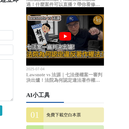
過！什麼案件可以直播？帶你看修法
內容
2025-07-04
Lawsnote vs 法源｜七法侵權案一審判
決出爐！法院為何認定違法著作權
法？
AI小工具
免費下載空白本票