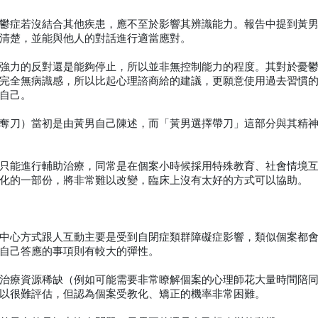
鬱症若沒結合其他疾患，應不至於影響其辨識能力。報告中提到黃
清楚，並能與他人的對話進行適當應對。
強力的反對還是能夠停止，所以並非無控制能力的程度。其對於憂
完全無病識感，所以比起心理諮商給的建議，更願意使用過去習慣
自己。
奪刀）當初是由黃男自己陳述，而「黃男選擇帶刀」這部分與其精
只能進行輔助治療，同常是在個案小時候採用特殊教育、社會情境
化的一部份，將非常難以改變，臨床上沒有太好的方式可以協助。
中心方式跟人互動主要是受到自閉症類群障礙症影響，類似個案都
自己答應的事項則有較大的彈性。
治療資源稀缺（例如可能需要非常瞭解個案的心理師花大量時間陪
以很難評估，但認為個案受教化、矯正的機率非常困難。