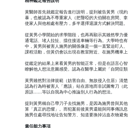
精神鑑定報告說明
黃醫師首先就鑑定報告進行說明，提到被告黃男（現約
暴，也被認為不尊重家人（把聾啞的大伯關在房間、拿
使家人與他相處有壓力，多半選擇退讓方式解決問題。
從黃男小學開始的求學階段，也再再顯示其雖然學力優
通電話、堵人拉扯、擋住接送車輛等行為。大學時也有
中，黃男與被害人施男的關係像是一個一直緊迫盯人、
課程活動，但黃仍會以出現在教室附近、在施男機車上
從鑑定的結果上來看黃男的智能正常，但是在語言心智
瞭解他人想法意圖感受。認為在醫學上屬於「自閉症類
黃男雖然對法律規範（妨害自由、無故侵入住居）清楚
認為行為時被害人「應該」站在原地而非試圖奪刀（此
原諒……等以自我為中心推論別人行為的想法。
提到黃男稱自己帶刀子去找施男，是因為施男曾與其他
算「真正的恐懼」。而犯案前後黃男還能與同事傳訊息
施男住處尋找地址告知警方、知道要換掉沾血衣物避免
責任能力事項