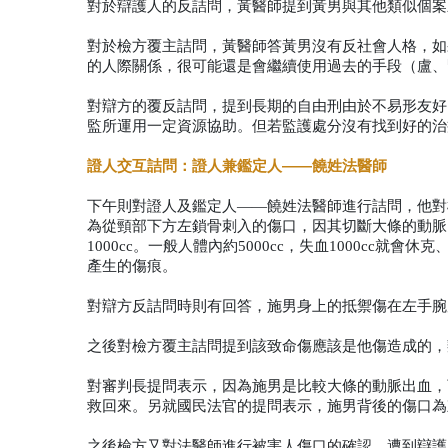
對於辯護人的反詰問，黃醫師提到黃男與其他類似個案
對於檢方覆主詰問，黃醫師答黃男沒有反社會人格，如
的人際關係，很可能還是會繼續使用過去的手段（盧、
對辯方的覆反詰問，提到長期的自由刑由於不易形友好
監所運用一定資源協助。但若監護處分沒有找到好的治
證人交互詰問：證人兼鑑定人——饒姓法醫師
下午則對證人及鑑定人——饒姓法醫師進行詰問，他對
為從頸部下方左鎖骨刺入的傷口，因其切斷大條的動脈
1000cc。一般人體內約5000cc，失血1000cc
產生的傷痕。
對辯方反詰問時則有回答，施男身上的抵禦傷在左手腕
之後對檢方覆主詰問提到該致命傷應該是他傷造成的，
對審判長提問表示，因為施男是比較大條的動脈出血，
救回來。另就國民法官的提問表示，施男背後的傷口為
之後檢方又對法醫師進行被害人傷口的確認，遭到辯護