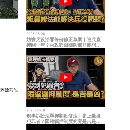
2026-06-26
妨害兵役治罪條例修正草案｜逃兵直
接關一年？內政部跟國防部只能想到
這種粗暴修法，是能解決什麼兵役問
題？
行剩餘其他
2026-06-18
刑事訴訟法羈押制度修法｜史上最挺
犯罪者？限縮羈押制度究竟是吉是
凶？