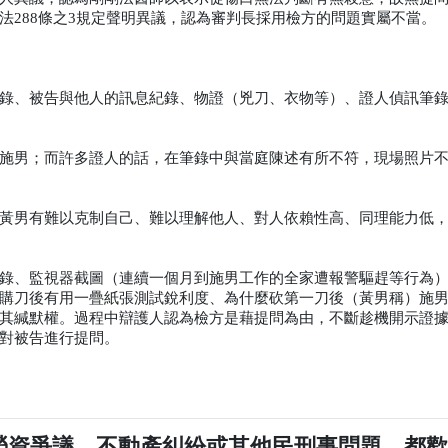
法288條之3規定聲明異議，認為審判長採用檢方的問題實屬不當。
錄、被告與他人的訊息紀錄、物證（兇刀、衣物等）、證人偵訊筆
施男；而許多證人的話，在筆錄中與當庭陳述有所不符，現場照片
黃男有難以克制自己、難以理解他人、對人依賴性高、同理能力低
錄、監視器截圖（連續一個月到施男工作的全家遭報警驅趕等行為
購刀後有用一疊紙張測試銳利度、為什麼砍第一刀後（黃男稱）施
其緘默權。過程中辯護人認為檢方是藉提問為由，不斷趁機開示證
對被告進行提問。
勞資爭議、不動產糾紛或其他民刑事問題，都