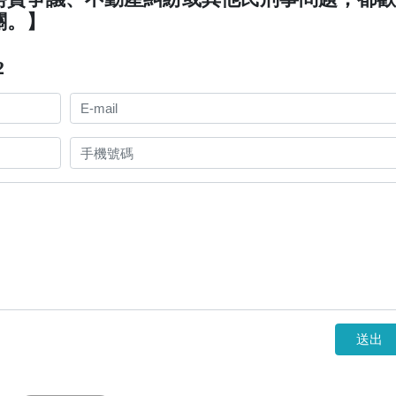
關。】
2
送出