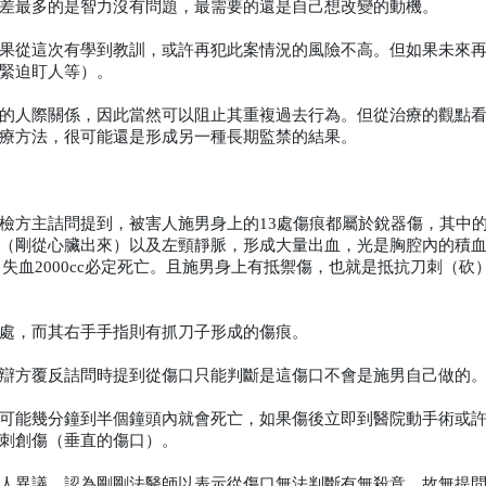
差最多的是智力沒有問題，最需要的還是自己想改變的動機。
果從這次有學到教訓，或許再犯此案情況的風險不高。但如果未來
緊迫盯人等）。
的人際關係，因此當然可以阻止其重複過去行為。但從治療的觀點
療方法，很可能還是形成另一種長期監禁的結果。
檢方主詰問提到，被害人施男身上的13處傷痕都屬於銳器傷，其中
（剛從心臟出來）以及左頸靜脈，形成大量出血，光是胸腔內的積
就會休克、失血2000cc必定死亡。且施男身上有抵禦傷，也就是抵抗刀刺（
處，而其右手手指則有抓刀子形成的傷痕。
辯方覆反詰問時提到從傷口只能判斷是這傷口不會是施男自己做的
可能幾分鐘到半個鐘頭內就會死亡，如果傷後立即到醫院動手術或
刺創傷（垂直的傷口）。
人異議，認為剛剛法醫師以表示從傷口無法判斷有無殺意，故無提