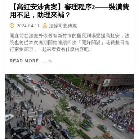
【高虹安涉貪案】審理程序2——裝潢費
用不足，助理來補？
2024-04-11
法操司想傳媒
開庭前在法庭外依舊有新竹市的里長到場聲援高虹安，法
院也將從本次庭期開始連續四次「開好開滿」花費整日進
行密集審理，一起來看看有什麼內容吧！
READ MORE