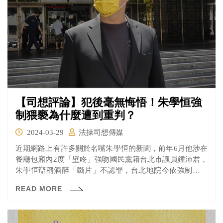
【司想評論】犯後毫無悔悟！朱學恒強
制猥褻為什麼遭到重判？
2024-03-29
法操司想傳媒
近期網路上有許多關於名嘴朱學恒的新聞，前年6月他涉在
餐廳包廂內2度「壁咚」強吻國民黨籍台北市議員鍾沛君，
朱學恒辯稱酒醉「斷片」不認罪，台北地院今依強制猥褻
罪將朱判刑1年2月，判決理由出爐，不採信朱的斷片說
READ MORE
詞，朱事後傳送「自白簡訊」也未遭誤導，認定朱有罪，
欠缺性別平權意識、犯後毫無悔悟，因此遭到重判。