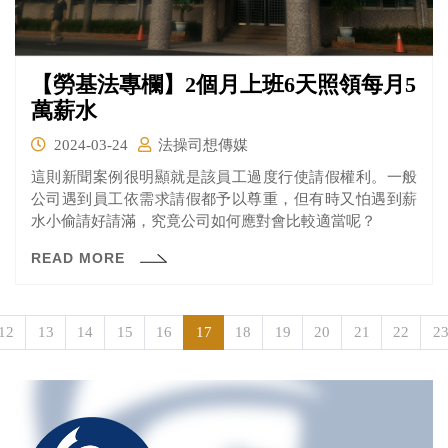
【勞基法專欄】2個月上班6天照領每月5
萬薪水
2024-03-24
法操司想傳媒
這則新聞案例很明顯就是該員工過度行使請假權利。一般
公司遇到員工依需求請假都予以尊重，但有時又怕遇到薪
水小偷請好請滿，究竟公司如何應對會比較適當呢？
READ MORE
12
13
14
15
16
17
18
19
20
21
22
2