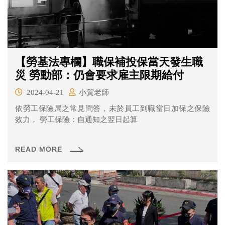
【勞基法專欄】職保補投保當天發生職
災 勞動部：仍會要求雇主限期給付
2024-04-21
小賀老師
依勞工保險局之常見問答，未於員工到職當日加保之保險
效力， 勞工保險：自通知之翌日起算
READ MORE