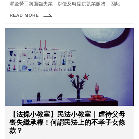
哪些勞工將面臨失業，以便及時提供就業服務，因此雇主
資遣勞工時，應依就業服務法第33條第1項規定，於員工離
READ MORE
職之十日前，將被資遣員工之姓名、性別、年齡、住址、
電話、擔任工作、資遣事由及需否就業輔導等事項，列冊
通報當地主管機關及公立就業服務機構。
【法操小教室】民法小教室｜虐待父母
喪失繼承權！何謂民法上的不孝子女條
款？