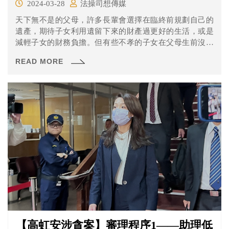
2024-03-28
法操司想傳媒
天下無不是的父母，許多長輩會選擇在臨終前規劃自己的
遺產，期待子女利用遺留下來的財產過更好的生活，或是
減輕子女的財務負擔。但有些不孝的子女在父母生前沒有
盡孝道，死後卻想要白白繼承父母的遺產，天底下怎麼可
READ MORE
能有那麼好康的事呢？其實在民法上有一種情況，父母是
可以拒絕子女繼承其遺產的。
【高虹安涉貪案】審理程序1——助理低