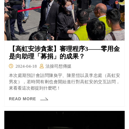
【高虹安涉貪案】審理程序3——零用金
是向助理「募捐」的成果？
2024-04-18
法操司想傳媒
本次庭期預計會詰問陳奐宇、陳昱愷以及李忠庭（高虹安
男友），若時間有剩也會開始進行對高虹安的交互詰問，
來看看這次都提到什麼吧！
READ MORE