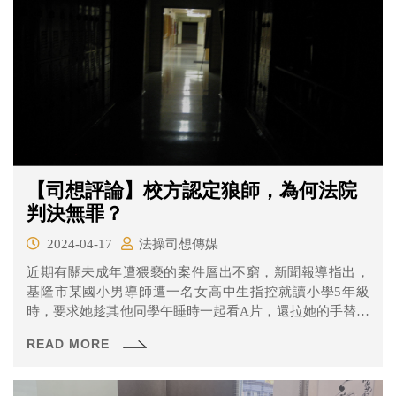
【司想評論】校方認定狼師，為何法院
判決無罪？
2024-04-17
法操司想傳媒
近期有關未成年遭猥褻的案件層出不窮，新聞報導指出，
基隆市某國小男導師遭一名女高中生指控就讀小學5年級
時，要求她趁其他同學午睡時一起看A片，還拉她的手替他
打手槍。
READ MORE