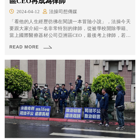
區CEO再成為律師
2024-04-12
法操司想傳媒
「看他的人生經歷彷彿在閱讀一本冒險小說」，法操今天
要跟大家介紹一名非常特別的律師，從被學校開除學籍、
當上國際醫療器材公司亞洲區CEO，最後考上律師，若您
正在困境或是苦無升遷機會，或許您可以參考陳曉雲律師
READ MORE
的故事，必定會讓您有所啟發。