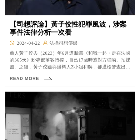
【司想評論】黃子佼性犯罪風波，涉案
事件法律分析一次看
2024-04-22
法操司想傳媒
藝人黃子佼去（2023）年6月遭臉書《和我一起・走在法國
的365天》粉專部落客指控，自己17歲時遭對方強吻、拍裸
照。之後，黃子佼雖與爆料人Z小姐和解，卻遭檢警查出，
黃的個人硬碟中，有上百部私密片，其中，7部含有未成年
READ MORE
裸露內容。持片事件曝光後，黃子佼再度受各界撻伐，最
近，更有K小姐爆料自己17歲時，遭黃子交以拍攝為由性
侵。