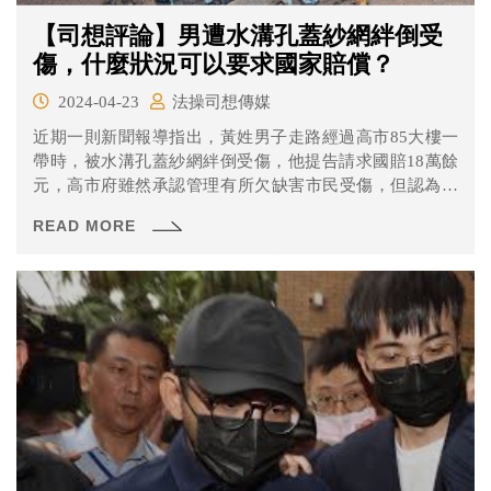
【司想評論】男遭水溝孔蓋紗網絆倒受
傷，什麼狀況可以要求國家賠償？
2024-04-23
法操司想傳媒
近期一則新聞報導指出，黃姓男子走路經過高市85大樓一
帶時，被水溝孔蓋紗網絆倒受傷，他提告請求國賠18萬餘
元，高市府雖然承認管理有所欠缺害市民受傷，但認為砂
網破損面積佔人行道1/3，是黃男沒有注意閃避才會跌倒，
READ MORE
但法官發現，紗網破損處遭塵土覆蓋，肉眼難以發現，不
該苛責民眾，因此判高市府應賠2萬8千餘元。