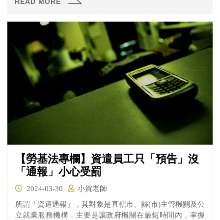
READ MORE
日發動「拯救美國」集會，主張投票過程受到控制。最後
示威者甚至闖入國會大廈並發生槍擊事件，最後派出大量
警力才在數個小時後平息。
【勞基法專欄】資遣員工只「預告」沒
「通報」小心受罰
2024-03-30
小賀老師
所謂「資遣通報」，其對象是直轄市、縣(市)主管機關及公
立就業服務機構，主要是讓政府機關在最短時間內，掌握