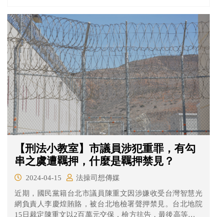
【刑法小教室】市議員涉犯重罪，有勾
串之虞遭羈押，什麼是羈押禁見？
2024-04-15
法操司想傳媒
近期，國民黨籍台北市議員陳重文因涉嫌收受台灣智慧光
網負責人李慶煌賄賂，被台北地檢署聲押禁見。台北地院
15日裁定陳重文以2百萬元交保，檢方抗告，最後高等法院