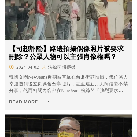
【司想評論】路邊拍攝偶像照片被要求
刪除？公眾人物可以主張肖像權嗎？
2024-04-02
法操司想傳媒
韓國女團NewJeans近期被直擊在台北街頭拍攝，幾位路人
幸運遇到後立刻興奮分享照片，甚至連五月天阿信都不禁
分享，然而相關內容都在NewJeans粉絲的「強烈要求」之
下全數刪除。根據新聞報導指出，拍攝地點附近的住戶甚
READ MORE
至被工作人員檢查手機，都讓網友質疑：「這是黑道圍事
嗎？」