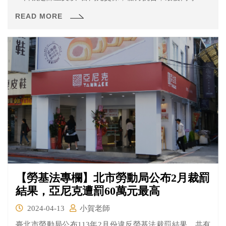
在20日發回更裁後，台北地院即於21日裁定認定陳重文確
READ MORE
實有勾串之虞，且交保後仍有串證事實，更裁羈押禁見。
【勞基法專欄】北市勞動局公布2月裁罰
結果，亞尼克遭罰60萬元最高
2024-04-13
小賀老師
臺北市勞動局公布113年2月份違反勞基法裁罰結果，共有