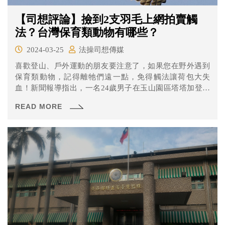
【司想評論】撿到2支羽毛上網拍賣觸
法？台灣保育類動物有哪些？
2024-03-25
法操司想傳媒
喜歡登山、戶外運動的朋友要注意了，如果您在野外遇到
保育類動物，記得離牠們遠一點，免得觸法讓荷包大失
血！新聞報導指出，一名24歲男子在玉山園區塔塔加登山
步道，撿到第一級保育類野生動物「赫氏角鷹（熊鷹）」
READ MORE
的羽毛2支後，上網站公開張貼照片，並標價1萬元供人下
單購買，警方獲舉報查獲，南投地院以意圖販賣而陳列、
展示保育類野生動物產製品罪，判刑6個月，宣告緩刑2
年，但須向公庫支付4萬元。