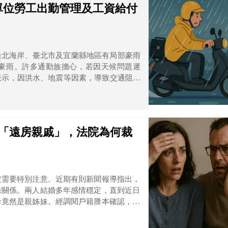
單位勞工出勤管理及工資給付
隆北海岸、臺北市及宜蘭縣地區有局部豪雨
豪雨。許多通勤族擔心，若因天候問題遲
表示，因洪水、地震等因素，導致交通阻塞
主也不能對勞工有不利的對待。
是「遠房親戚」，法院為何裁
定需要特別注意。近期有則新聞報導指出，
緣關係。兩人結婚多年感情穩定，直到近日
母竟然是親姊妹。經調閱戶籍謄本確認，兩
止結婚的對象。