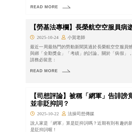
你意見相左的人的尊嚴。」
READ MORE
【勞基法專欄】長榮航空空服員病
2025-10-24
小賀老師
最近一周最熱門的勞動新聞莫過於長榮航空空服員
與綁「全勤獎金」「考績」的討論。關於「病假」
請務必留意：
READ MORE
【司想評論】被稱「網軍」告誹謗
並非貶抑詞？
2025-10-22
法操司想傳媒
說人家是「網軍」算是貶抑詞嗎？近期有則有趣的
是貶抑詞喔！