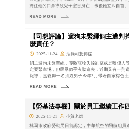
掩住他的口鼻導致兒子窒息身亡，事後她立即自首。
READ MORE
【司想評論】遛狗未繫繩飼主遭判拘
麼責任？
2025-11-24
法操司想傳媒
飼主遛狗未繫牽繩，導致寵物失控亂竄或是咬傷人
定要繫牽憴，但民眾似乎沒聽進去，近期又有一則
報導，嘉義縣一名張姓男子今年3月帶著自家棕色
罩。
READ MORE
【勞基法專欄】關於員工繼續工作四
2025-11-21
小賀老師
桃園市政府勞動局日前認定，中華航空的飛航組員違