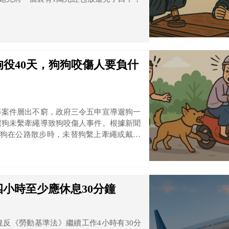
役40天，狗狗咬傷人要負什
等案件層出不窮，政府三令五申宣導遛狗一
遛狗未繫牽繩導致狗咬傷人事件。根據新聞
土狗在公路散步時，未替狗繫上牽繩或戴口
小時至少應休息30分鐘
反《勞動基準法》繼續工作4小時有30分