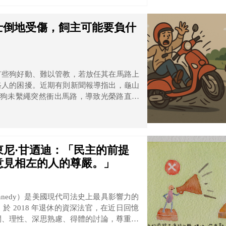
士倒地受傷，飼主可能要負什
有些狗好動、難以管教，若放任其在馬路上
路人的困擾。近期有則新聞報導指出，龜山
於狗未繫繩突然衝出馬路，導致光榮路直行
害，飼主可能需要負什麼法律責任？
尼·甘迺迪：「民主的前提
意見相左的人的尊嚴。」
ennedy）是美國現代司法史上最具影響力的
 2018 年退休的資深法官，在近日回憶
開、理性、深思熟慮、得體的討論，尊重與