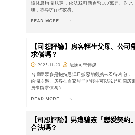
鐘休息時間規定，依法裁罰新台幣100萬元。對
理，將尋求行政救濟。
READ MORE
【司想評論】房客輕生父母、公司
求償嗎？
2025-11-20
法操司想傳媒
台灣民眾多是抱持忌憚且嫌惡的觀點來看待凶宅，
瞬間崩盤。房客在自家屋子裡輕生可以說是每個房
房東能求償嗎？
READ MORE
【司想評論】男遭騙簽「戀愛契約」
合法嗎？