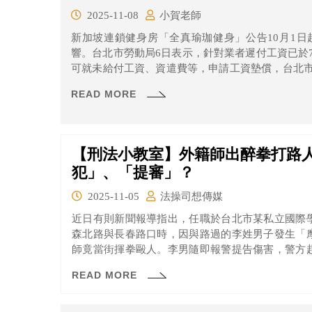
2025-11-08
小賀老師
新加坡連鎖健身房「全真瑜珈健身」公告10月1日
響。台北市勞動局6日表示，針對業者遲付工資已於
可就未給付工資、資遣費等，申請工資墊償，台北
請勞動部核發6個月失業給付。
READ MORE
【刑法小教室】外籍師出醉拳打路
犯」、「提審」？
2025-11-05
法操司想傳媒
近日有則新聞報導指出，任職於台北市某私立國際
森北路與長春路口時，因與路過的李姓男子發生「
師竟當街揮拳毆人。李男隨即報警提告傷害，警方
其後，S師不服逮捕程序，向台北地方法院聲請提
READ MORE
駁回聲請；全案現依刑法傷害罪移送台北地檢署偵辦