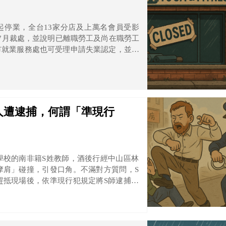
起停業，全台13家分店及上萬名會員受影
7月裁處，並說明已離職勞工及尚在職勞工
市就業服務處也可受理申請失業認定，並轉
人遭逮捕，何謂「準現行
學校的南非籍S姓教師，酒後行經中山區林
摩肩」碰撞，引發口角。不滿對方質問，S
趕抵現場後，依準現行犯規定將S師逮捕。
審，但法官審理後認為逮捕並無不當，裁定
。