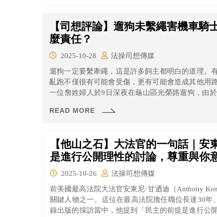
【司想評論】遛狗未繫繩害機車騎
麼責任？
2025-10-28
法操司想傳媒
遛狗一定要繫牽繩，這是許多飼主都明白的道理。
亂跑不僅很有可能會受傷，更有可能會造成其他用
一位詹姓婦人於9日深夜在龜山區光榮路遛狗，由
的劉姓騎士緊急煞車致人車倒地，若騎士因此受到傷
READ MORE
【他山之石】大法官的一句話｜安東
是進行公開理性的討論，尊重與你
2025-10-26
法操司想傳媒
前美國最高法院大法官安東尼·甘迺迪（Anthony K
關鍵人物之一。這位在最高法院擔任職位長達30年、於
錄出版的採訪當中，他提到「民主的前提是進行公