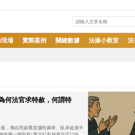
操現場
實際案例
關鍵數據
法操小教室
法
為何法官求特赦，何謂特
母親，獨自照顧重度腦性麻痺、臥床超過半
，她先將一個裝有1萬元紅包放進兒子口中，