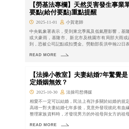
【勞基法專欄】天然災害發生事業
要點(給付要點)重點提醒
2025-11-01
小賀老師
中央氣象署表示，受到東北季風及低氣壓影響，基
或大豪雨，基隆市、新北市及桃園市有局部大雨或
到，恐被公司記點或扣獎金。勞動部長洪申翰22日
或困難，可能無法出勤或遲到，勞工可以不出勤，雇
READ MORE
【法操小教室】夫妻結婚7年驚覺
定婚姻無效？
2025-10-30
法操司想傳媒
相愛不一定可以結婚，民法上有許多關於結婚的規
高雄一對夫妻結婚七年多後，竟意外發現彼此有血
整理家族資料時，才發現男方的外祖母與女方的祖
人屬於旁系六親等血親，依民法第983條規定屬於禁
READ MORE