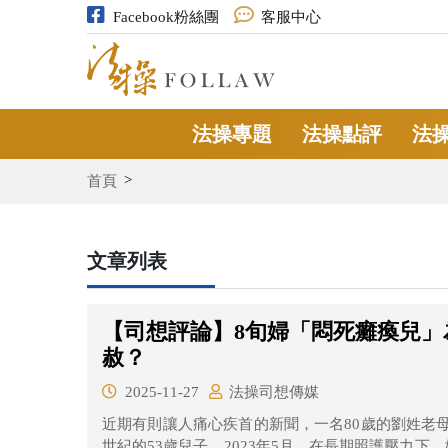
Facebook粉絲團
客服中心
法操專題
法操點評
法
首頁
文章列表
【司想評論】8旬婦「悶死癱瘓兒」
赦？
2025-11-27
法操司想傳媒
近期有則讓人痛心疾首的新聞，一名80歲的劉姓老
世紀的53歲兒子。2023年5月，在長期照護壓力下