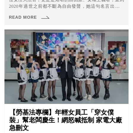
2020年過世之前都不斷為自由發聲，她這句名言出自於
2012年在美國駐埃及大使館所發表的演說，簡潔有力地傳
READ MORE
達了憲法與人民追求自由之間密不可分的關係。
【勞基法專欄】年輕女員工「穿女僕
裝」幫老闆慶生！網怒喊抵制 家電大廠
急刪文