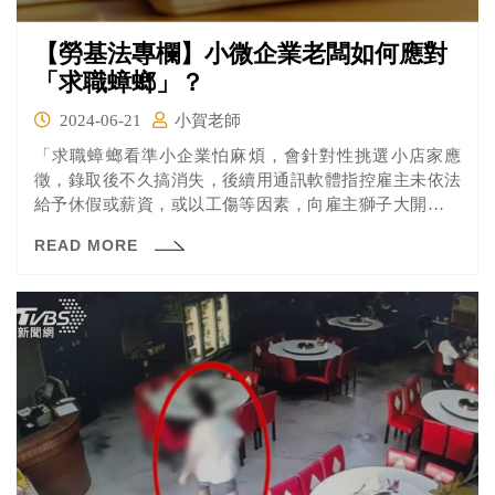
【勞基法專欄】小微企業老闆如何應對
「求職蟑螂」？
2024-06-21
小賀老師
「求職蟑螂看準小企業怕麻煩，會針對性挑選小店家應
徵，錄取後不久搞消失，後續用通訊軟體指控雇主未依法
給予休假或薪資，或以工傷等因素，向雇主獅子大開口索
要賠償或付調解金；更甚者，有利用雇主不熟法令疏忽違
READ MORE
規、刻意激怒雇主說出年齡或性別歧視言論後錄音為把柄
威脅。」