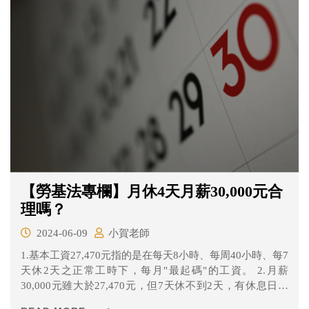
【勞基法專欄】月休4天月薪30,000元合
理嗎？
2024-06-09
小賀老師
1.基本工資27,470元指的是在每天8小時、每周40小時、每7
天休2天之正常工時下，每月"最起碼"的工資。 2.月薪
30,000元雖大於27,470元，但7天休不到2天，有休息日加
班甚至不合法的例假加班情形必須加給加班費，應加給的