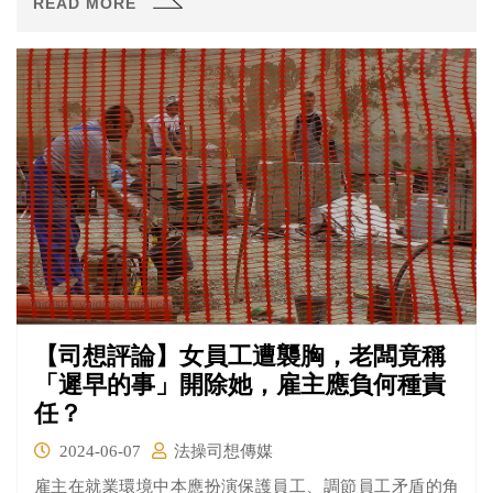
READ MORE
加班費如果大於2,530元(30,000-27470)，那就有加班費不
足違反勞基法的問題！
【司想評論】女員工遭襲胸，老闆竟稱
「遲早的事」開除她，雇主應負何種責
任？
2024-06-07
法操司想傳媒
雇主在就業環境中本應扮演保護員工、調節員工矛盾的角