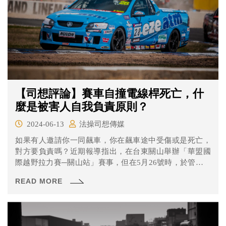
【司想評論】賽車自撞電線桿死亡，什
麼是被害人自我負責原則？
2024-06-13
法操司想傳媒
如果有人邀請你一同飆車，你在飆車途中受傷或是死亡，
對方要負責嗎？近期報導指出，在台東關山舉辦「華盟國
際越野拉力賽─關山站」賽事，但在5月26號時，於管制區
賽道內（關山鎮溪埔路124之5號），發生一起參賽選手自
READ MORE
撞路旁電桿的意外死亡事故。經送醫急救，駕駛人林男
（63年次）傷重不治，副駕朱男（67年次）意識清醒，輕
微腦震盪。