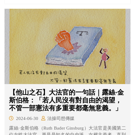
地院依觸犯跟蹤騷擾罪，判處有期徒刑2月，得易科罰金，
楊姓男大生騷擾行為高達26次。
【他山之石】大法官的一句話｜露絲·金
斯伯格：「若人民沒有對自由的渴望，
不管一部憲法有多重要都毫無意義。」
2024-06-30
法操司想傳媒
露絲·金斯伯格（Ruth Bader Ginsburg）大法官是美國第二
位女性大法官，更是是知名的自由派、女權主義者，直到