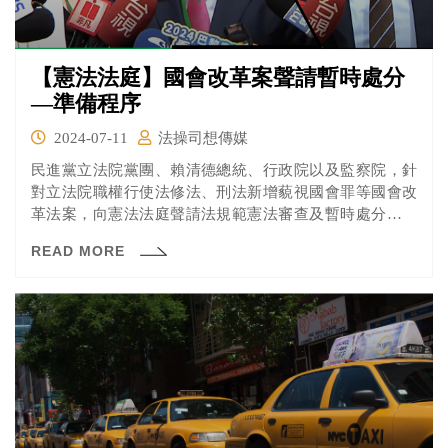
【憲法法庭】國會改革案聲請暫時處分
—準備程序
2024-07-11
法操司想傳媒
民進黨立法院黨團、賴清德總統、行政院以及監察院，針
對立法院職權行使法修法、刑法新增藐視國會罪等國會改
革法案，向憲法法庭聲請法規範憲法審查及暫時處分，憲
法法庭也火速在7/11號進行準備程序，一起來看看各方的
READ MORE
意見吧！