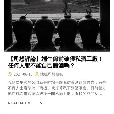
【司想評論】端午節前破獲私酒工廠！
任何人都不能自己釀酒嗎？
2024-06-10
法操司想傳媒
說到端午節的習俗就是吃粽子跟喝雄黃酒辟邪除蟲，有些
不肖人士看準此「商機」就打算私下釀酒販售。日前警方
就在桃園市八德區破獲一間私酒工廠，查扣的成品及半成
品超過5000公升，並依違反菸酒管理法等罪名移送法辦。
READ MORE