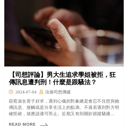
【司想評論】男大生追求學姐被拒，狂
傳訊息遭判刑！什麼是跟騷法？
2024-07-04
法操司想傳媒
窈窕淑女君子好求，遇到心儀的對象總是會忍不住想與她
傳訊息、接觸或是分享生活上的點滴。不過若遇到對方明
確拒絕，就應該適可而止。近期又有則關於跟蹤騷擾的新
聞，報導指出，高雄某國立大學楊姓學生追求學姊被拒
READ MORE
絕，竟然以LINE等方式，涉嫌騷擾對方長達年餘，被橋頭