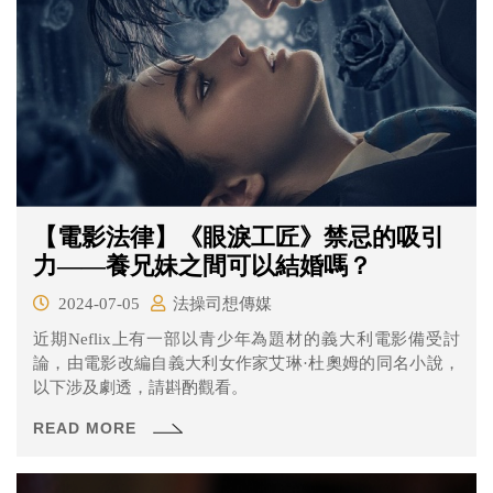
【電影法律】《眼淚工匠》禁忌的吸引
力——養兄妹之間可以結婚嗎？
2024-07-05
法操司想傳媒
近期Neflix上有一部以青少年為題材的義大利電影備受討
論，由電影改編自義大利女作家艾琳·杜奧姆的同名小說，
以下涉及劇透，請斟酌觀看。
READ MORE