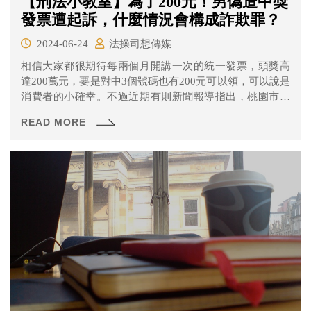
【刑法小教室】為了200元！男偽造中獎
發票遭起訴，什麼情況會構成詐欺罪？
2024-06-24
法操司想傳媒
相信大家都很期待每兩個月開講一次的統一發票，頭獎高
達200萬元，要是對中3個號碼也有200元可以領，可以說是
消費者的小確幸。不過近期有則新聞報導指出，桃園市有
一名48歲陳姓男子2022年4月間，將同年2月間、尾數末3碼
READ MORE
為856的統一發票，塗改變造尾數末三碼為516，再於同年4
月15日傍晚5點多，拿著變造過的統一發票，前往桃園區力
行路1處便利商店，兌領200元獎金，陳男除了涉犯偽造私
文書外，也涉犯詐欺罪。