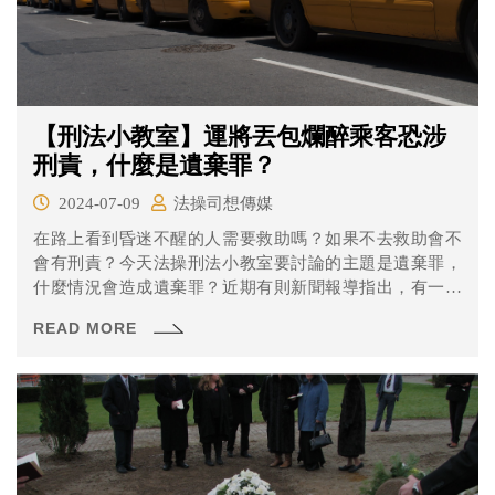
【刑法小教室】運將丟包爛醉乘客恐涉
刑責，什麼是遺棄罪？
2024-07-09
法操司想傳媒
在路上看到昏迷不醒的人需要救助嗎？如果不去救助會不
會有刑責？今天法操刑法小教室要討論的主題是遺棄罪，
什麼情況會造成遺棄罪？近期有則新聞報導指出，有一名
計程車司機在今年2月把喝得爛醉的林姓乘客載至台北市內
READ MORE
湖區時，因認林有蓄意攻擊行為，竟在馬路上將林丟包，
幸路人發現報警，未釀傷害。士林地檢署偵結，認陳違反
遺棄罪，但考量陳坦承犯行，給予緩起訴機會，條件是向
公庫支付3萬元。