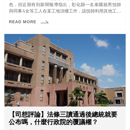
色，但近期有則新聞報導指出，彰化縣一名泰國籍男技師
與同事A女等工人在某工地頂樓工作，該技師利用其他工人
去搬鷹架時，利用手肘強制將A女壓在牆壁上襲胸30秒，
READ MORE
事後A女向老闆告狀，老闆認為她說謊，還說「這裡都是男
生，遲早會發生的事」並解雇她，讓A女氣得提告。彰化地
院審理，認為老闆證詞反而證明A女被襲胸一事，依強制猥
褻罪判處男技師有期徒刑10月。
【司想評論】法條三讀通過後總統就要
公布嗎，什麼行政院的覆議權？