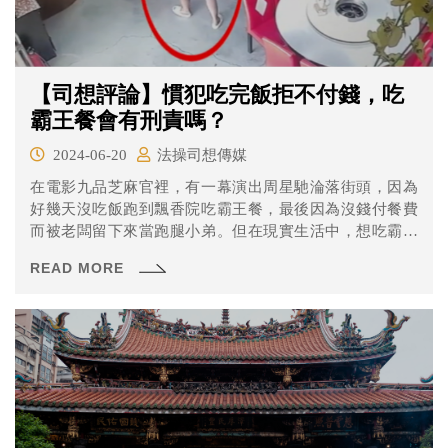
【司想評論】慣犯吃完飯拒不付錢，吃
霸王餐會有刑責嗎？
2024-06-20
法操司想傳媒
在電影九品芝麻官裡，有一幕演出周星馳淪落街頭，因為
好幾天沒吃飯跑到飄香院吃霸王餐，最後因為沒錢付餐費
而被老闆留下來當跑腿小弟。但在現實生活中，想吃霸王
餐可能會背上刑責！近期有則關於吃霸餐的新聞指出，台
READ MORE
中一名43歲女子多次因為吃霸王餐被帶進派出所，但都是
一下子就被放出來，似乎肚子餓了就找餐廳用餐，之前吃
過高檔燒肉、冰淇淋等，這回又出現了，找平價快炒店點
餐吃飯，吃了一兩千塊，店家要結帳，她才說沒錢。