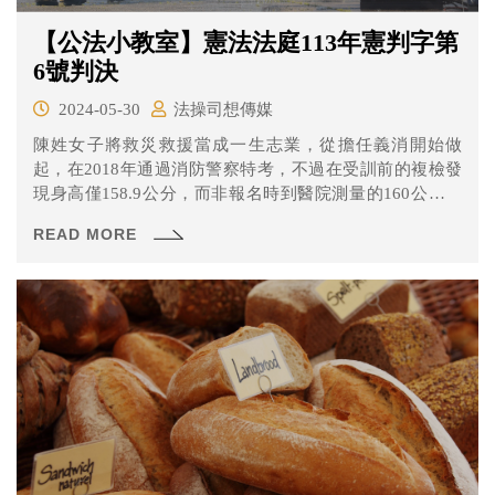
【公法小教室】憲法法庭113年憲判字第
6號判決
2024-05-30
法操司想傳媒
陳姓女子將救災救援當成一生志業，從擔任義消開始做
起，在2018年通過消防警察特考，不過在受訓前的複檢發
現身高僅158.9公分，而非報名時到醫院測量的160公分。
陳女因為這「1.1公分」差距被認定不符資格而遭退訓，窮
READ MORE
盡救濟手段後聲請釋憲。