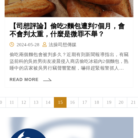
【司想評論】偷吃2麵包遭判7個月，會
不會判太重，什麼是微罪不舉？
2024-05-28
法操司想傳媒
偷吃兩個麵包會被判多久？近期有則新聞報導指出，有竊
盜前科的吳姓男街友凌晨侵入商店偷吃冰箱內2個麵包，熟
睡中的店家被吳男行竊聲響驚醒，嚇得趕緊報警抓人，吳
男被檢方依竊盜罪起訴後，法官認為吳男正值壯年，卻不
READ MORE
思以正當方式謀生，一再偷竊，法治觀念薄弱，依侵入有
人居住建築物犯竊盜罪，累犯，處有期徒刑7個月，可上
訴。
0
11
12
13
14
15
16
17
18
19
20
21