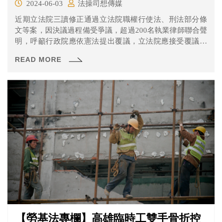
2024-06-03
法操司想傳媒
近期立法院三讀修正通過立法院職權行使法、刑法部分條
文等案，因決議過程備受爭議，超過200名執業律師聯合聲
明，呼籲行政院應依憲法提出覆議，立法院應接受覆議，
重啟國會改革法案討論。
READ MORE
【勞基法專欄】高雄臨時工雙手骨折控