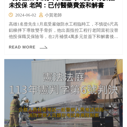
未投保 老闆：已付醫藥費簽和解書
2024-06-02
小賀老師
高雄1名曾先生1月底受雇做防水工程臨時工，不慎從6尺高
鋁梯摔下導致雙手骨折，他出面指控工程行老闆當初沒替
他投保職災保險等，在2月補償4萬多元並簽下和解書後就
不聞不問；老闆則反駁表示，已支付醫療費並簽和解書，
READ MORE
由於曾先生已提告，雙方後續將走法律程序。