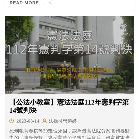
READ MORE
仍主張適用刑法第19條（責任能力）、第62條（自首）、
第59條（情堪憫恕）等減刑事由，這也成為本次審理主要
的爭點。
【公法小教室】憲法法庭112年憲判字第
14號判決
2023-08-14
法操司想傳媒
死刑犯黃春棋等30幾位死囚，認為最高法院分案實施要點
中的「連身條款」違反憲法公平審判等意旨、侵害被害應