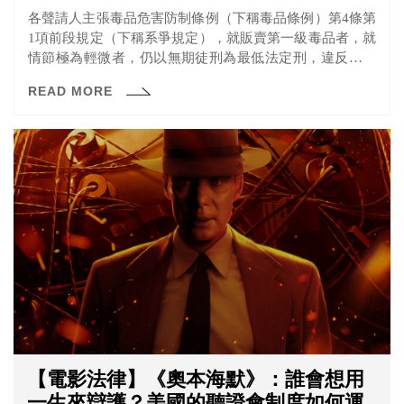
各聲請人主張毒品危害防制條例（下稱毒品條例）第4條第
1項前段規定（下稱系爭規定），就販賣第一級毒品者，就
情節極為輕微者，仍以無期徒刑為最低法定刑，違反憲法
罪刑相當原則及比例原則而違憲，聲請大法官解釋或憲法
READ MORE
審查。
【電影法律】《奧本海默》：誰會想用
一生來辯護？美國的聽證會制度如何運