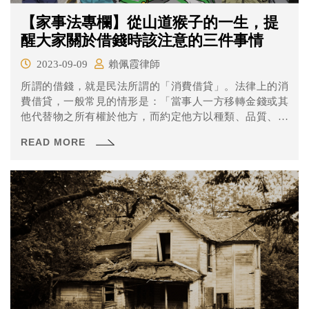
【家事法專欄】從山道猴子的一生，提
醒大家關於借錢時該注意的三件事情
2023-09-09
賴佩霞律師
所謂的借錢，就是民法所謂的「消費借貸」。法律上的消
費借貸，一般常見的情形是：「當事人一方移轉金錢或其
他代替物之所有權於他方，而約定他方以種類、品質、數
量相同之物返還之契約。」（民法第474條第1項規定參
READ MORE
照）