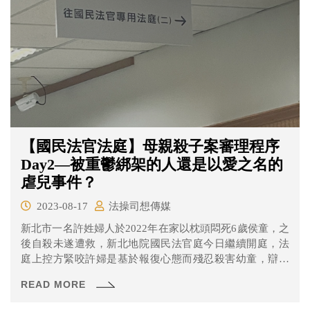
【國民法官法庭】母親殺子案審理程序
Day2—被重鬱綁架的人還是以愛之名的
虐兒事件？
2023-08-17
法操司想傳媒
新北市一名許姓婦人於2022年在家以枕頭悶死6歲侯童，之
後自殺未遂遭救，新北地院國民法官庭今日繼續開庭，法
庭上控方緊咬許婦是基於報復心態而殘忍殺害幼童，辯方
則是以重鬱症、不捨幼童在世上獨活等，是出於利他主義
READ MORE
的理由作為反擊。