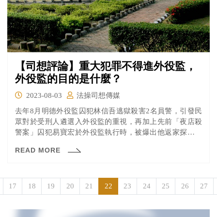
【司想評論】重大犯罪不得進外役監，
外役監的目的是什麼？
2023-08-03
法操司想傳媒
去年8月明德外役監囚犯林信吾逃獄殺害2名員警，引發民
眾對於受刑人遴選入外役監的重視，再加上先前「夜店殺
警案」囚犯易寶宏於外役監執行時，被爆出他返家探視期
間竟用臉書替特種行業宣傳等不良行徑等諸多因素，促使
READ MORE
立法院於7月31日臨時會院會三讀通過「外役監條例修正
案」，加嚴受刑人遴選門檻。
17
18
19
20
21
22
23
24
25
26
27