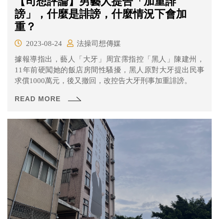
【司想評論】男藝人提告「加重誹
謗」，什麼是誹謗，什麼情況下會加
重？
2023-08-24
法操司想傳媒
據報導指出，藝人「大牙」周宜霈指控「黑人」陳建州，
11年前硬闖她的飯店房間性騷擾，黑人原對大牙提出民事
求償1000萬元，後又撤回，改控告大牙刑事加重誹謗。
READ MORE