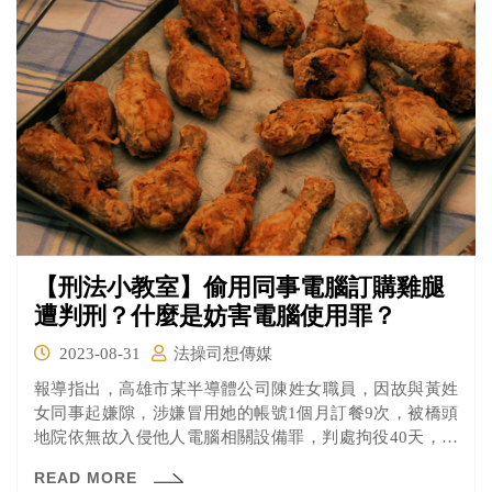
【刑法小教室】偷用同事電腦訂購雞腿
遭判刑？什麼是妨害電腦使用罪？
2023-08-31
法操司想傳媒
報導指出，高雄市某半導體公司陳姓女職員，因故與黃姓
女同事起嫌隙，涉嫌冒用她的帳號1個月訂餐9次，被橋頭
地院依無故入侵他人電腦相關設備罪，判處拘役40天，得
易科罰金。
READ MORE