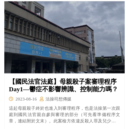
【國民法官法庭】母親殺子案審理程序
Day1—鬱症不影響辨識、控制能力嗎？
2023-08-16
法操司想傳媒
這起母親殺子終於也進入到審理程序，也是法操第一次跟
庭到國民法官親自參與審理的部分（可先看準備程序文
章，連結附於文末）。此案檢方依違反殺人罪及兒少權益
保障法起訴被告，被告雖對犯罪事實坦承不諱，但辯護人