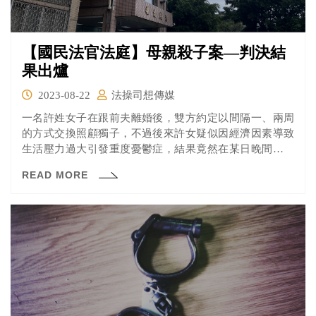
【國民法官法庭】母親殺子案—判決結
果出爐
2023-08-22
法操司想傳媒
一名許姓女子在跟前夫離婚後，雙方約定以間隔一、兩周
的方式交換照顧獨子，不過後來許女疑似因經濟因素導致
生活壓力過大引發重度憂鬱症，結果竟然在某日晚間拿枕
頭將年僅6歲的兒子悶死，後來被警方依殺人罪送辦並被檢
READ MORE
方起訴。