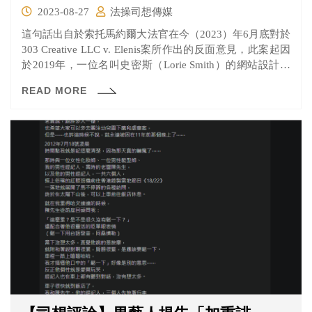
2023-08-27
法操司想傳媒
這句話出自於索托馬約爾大法官在今（2023）年6月底對於
303 Creative LLC v. Elenis案所作出的反面意見，此案起因
於2019年，一位名叫史密斯（Lorie Smith）的網站設計師
打算製作婚禮網站，不過聲明自己因為信仰基督教所以不
READ MORE
願意建置宣傳有關於同性婚姻的網站。