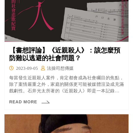
【書想評論】《近親殺人》：該怎麼預
防難以逃避的社會問題？
2023-09-05
法操司想傳媒
每當發生近親殺人案件，肯定都會成為社會矚目的焦點，
除了案情嚴重之外，家庭的關係更可能被媒體渲染成充滿
戲劇性。石井光太所著的《近親殺人》即是一本記錄相關
案情的報導文學，作者經由旁聽案件審理過程以及透過與
READ MORE
當事人、親友的訪談逐漸釐清案情的全貌，也告訴讀者在
這些悲劇中比起誰對誰錯，更重要的是應該面對不可避免
的社會問題！