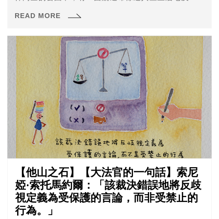
子，以塗鴉方式破壞，警方調閱路口監視器調查，發現60
READ MORE
歲林姓老翁涉案，林男供稱無政治立場、只是單純因為好
玩才塗鴉，警方依刑法毀損罪及社會秩序維護法偵辦。
【他山之石】【大法官的一句話】索尼
婭·索托馬約爾：「該裁決錯誤地將反歧
視定義為受保護的言論，而非受禁止的
行為。」