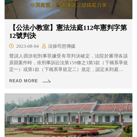
【公法小教室】憲法法庭112年憲判字第
12號判決
2023-08-04
法操司想傳媒
聲請人因涉犯刑事罪嫌受有罪判決確定，法院於審理各該
原因案件時，依刑事訴訟法第159條之3第3款（下稱系爭規
定一）或第1款（下稱系爭規定二）規定，認定未到庭之證
人於警詢所為陳述具有證據能力，並作為裁判基礎，聲請
READ MORE
人主張系爭規定一或二侵害被告之對質詰問權而違憲，聲
請解釋。