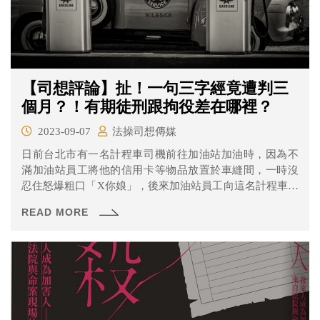
【司想評論】扯！一句三字經竟遭判三
個月？！有期徒刑跟拘役差在哪裡？
2023-09-07
法操司想傳媒
日前台北市有一名計程車司機前往加油站加油時，因為不
滿加油站員工將他的信用卡等物品放置於車縫間，一時沒
忍住怒爆粗口「X你娘」，後來加油站員工向這名計程車司
機提告妨害名譽，遭到台北地院判處「有期徒刑」三個
READ MORE
月，可易科罰金9萬元。這名計程車司機出庭時因為認為法
官態度不佳，當庭嗆道「我們是老百姓，你坐在公堂那麼
兇，不嚇人嗎，到法院已經很低頭了好不好」，法官當庭
將人逮捕，並依法怒告陳男妨害公務。