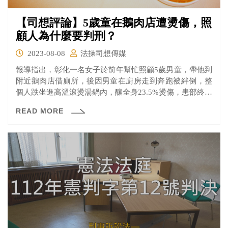
【司想評論】5歲童在鵝肉店遭燙傷，照
顧人為什麼要判刑？
2023-08-08
法操司想傳媒
報導指出，彰化一名女子於前年幫忙照顧5歲男童，帶他到
附近鵝肉店借廁所，後因男童在廚房走到奔跑被絆倒，整
個人跌坐進高溫滾燙湯鍋內，釀全身23.5%燙傷，患部終身
排汗功能損傷，彰化地院認定張女有疏失，依過失致重傷
READ MORE
害罪判處三月徒刑，台中高分院近日二審宣判，也認定張
女有疏失，維持原判確定，全案不得上訴。