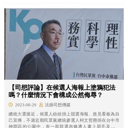
【司想評論】在候選人海報上塗鴉犯法
嗎？什麼情況下會構成公然侮辱？
2023-08-29
法操司想傳媒
總統大選接近，候選人紛紛掛上競選海報、政見看板為自
己宣傳，不過近期民眾黨總統參選人柯文哲懸掛在台中市
神岡區的公園中，有一面競選布條遭人畫上眉毛及小鬍