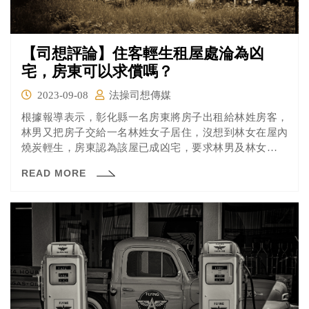
【司想評論】住客輕生租屋處淪為凶
宅，房東可以求償嗎？
2023-09-08
法操司想傳媒
根據報導表示，彰化縣一名房東將房子出租給林姓房客，
林男又把房子交給一名林姓女子居住，沒想到林女在屋內
燒炭輕生，房東認為該屋已成凶宅，要求林男及林女兒子
應賠償房屋減損價值120萬元，但彰化地院法官認為，林女
READ MORE
輕生行為未造成房屋毀損，房東也無法舉證林男及林女有
任何故意或過失，最後判處房東敗訴，彰化地區的房仲業
者指出，一般凶宅價格會是市價的5至7折。