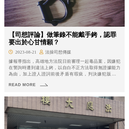
【司想評論】做筆錄不能戴手銬，認罪
要出於心甘情願？
2023-08-21
法操司想傳媒
據報導指出，高雄地方法院日前審理一起毒品案，因嫌犯
在警詢時遭到違法上銬，以自白不正方法取得無證據能力
為由，加上證人證詞前後矛盾有瑕疵，判決嫌犯販毒無
罪，判決書被PO上臉書社團「靠北POLICE」引發熱議：
READ MORE
「現行犯不上銬，落跑你他媽的要負責嗎？」、「筆錄都
給檢察官問，我們負責抓人後直接丟地檢署就好啊，反正
法官認為警察問的都是屁」、「真的是太屌了高雄地院法
官，以後大家抓到嫌犯問筆錄不能上銬喔，筆錄最後問警
方有無嚴刑逼供外，還要問警方有無給你上銬？真的笑死
人了」。