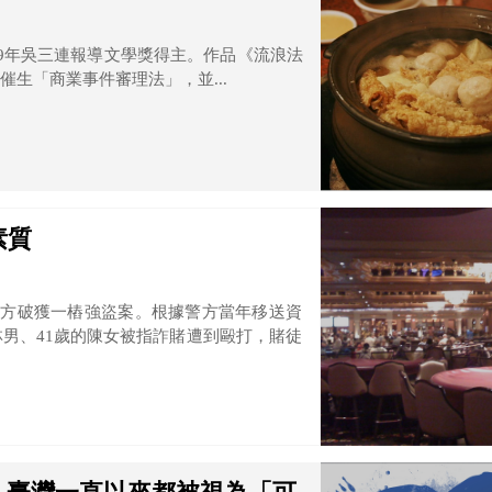
19年吳三連報導文學獎得主。作品《流浪法
生「商業事件審理法」，並...
素質
警方破獲一樁強盜案。根據警方當年移送資
林男、41歲的陳女被指詐賭遭到毆打，賭徒