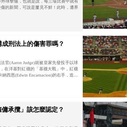
中被界外球擊傷，也就是說，每三場比賽中就有
受傷的新聞，可說是屢見不鮮！此時，遭界
構成刑法上的傷害罪嗎？
(Aaron Judge)就被皇家先發投手以球
月，在洋基對紅襪的「基襪大戰」中，紅襪
西恩(Edwin Encarnacion)的右手，造成
僱傭承攬」該怎麼認定？