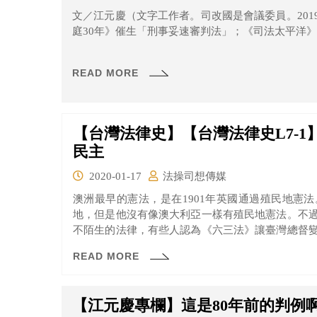
文／江元慶（文字工作者。司改國是會議委員。20
庭30年》催生「刑事妥速審判法」；《司法太平洋》催
READ MORE
【台灣法律史】【台灣法律史L7-
民主
2020-01-17
法操司想傳媒
澳洲最早的憲法，是在1901年英國通過殖民地憲
地，但是他沒有像澳大利亞一樣有殖民地憲法。不
不陌生的法律，有些人認為《六三法》讓臺灣總督
但究竟什麼是《六三法》？《六三法》真的有這麼邪
READ MORE
【江元慶專欄】這是80年前的判例