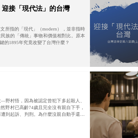
1】迎接「現代法」的台灣
所指的「現代」（modern），並非指時
住民族的「傳統」事物和價值相對比。原本
的1895年究竟改變了台灣什麼？
大—野村悟，因為被認定曾犯下多起殺人、
然野村已高齡74歲且完全沒有親自下手，
而遭到起訴、判刑。為什麼沒親自動手還是
看看法操小教室。