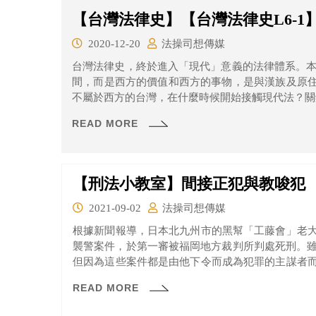
【台灣法律史】【台灣法律史L6-
2020-12-20
法操司想傳媒
台灣法律史，終於進入「現代」意義的法律體系。本文
間，而是西方的價值和西方的事物，是與漢族及原
不屬於西方的台灣，在什麼時候開始接觸現代法？關鍵
READ MORE
【刑法小教室】間接正犯與教唆犯
2021-09-02
法操司想傳媒
根據新聞報導，日本北九州市的黑幫「工藤會」老
襲警案件，於第一審被福岡地方裁判所判處死刑。雖
但因為這些案件都是由他下令而成為犯罪的主謀者
會被當作正犯呢？這跟教唆犯又有什麼不同？一起來
READ MORE