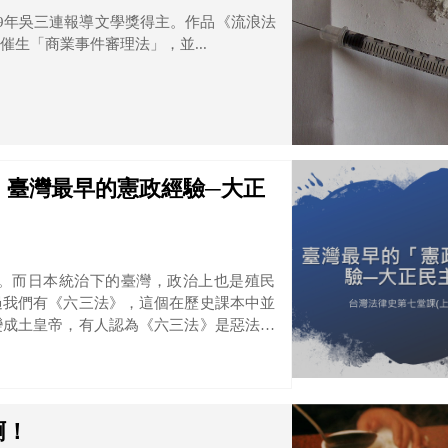
19年吳三連報導文學獎得主。作品《流浪法
生「商業事件審理法」，並...
1】臺灣最早的憲政經驗─大正
法。而日本統治下的臺灣，政治上也是殖民
過我們有《六三法》，這個在歷史課本中並
變成土皇帝，有人認為《六三法》是惡法。
惡嗎？
啊！