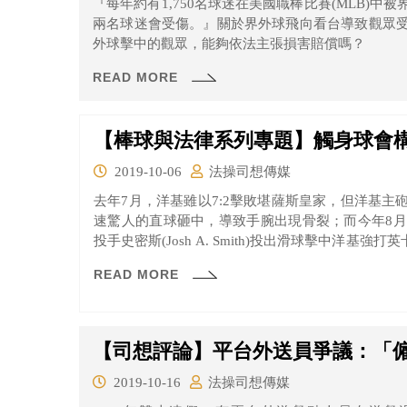
『每年約有1,750名球迷在美國職棒比賽(MLB)
兩名球迷會受傷。』關於界外球飛向看台導致觀眾
外球擊中的觀眾，能夠依法主張損害賠償嗎？
READ MORE
【棒球與法律系列專題】觸身球會
2019-10-06
法操司想傳媒
去年7月，洋基雖以7:2擊敗堪薩斯皇家，但洋基主砲法官
速驚人的直球砸中，導致手腕出現骨裂；而今年8
投手史密斯(Josh A. Smith)投出滑球擊中洋基強打英卡納
他右手腕骨折。
READ MORE
【司想評論】平台外送員爭議：「
2019-10-16
法操司想傳媒