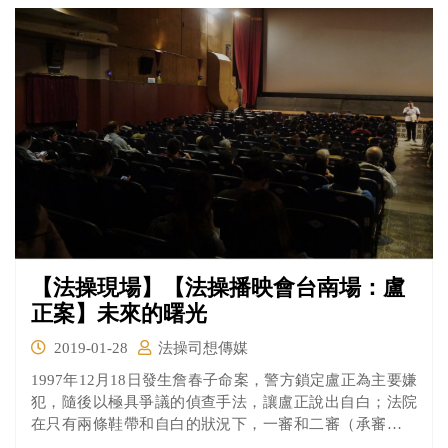
【法操現場】【法操播映會台南場：盧
正案】未來的曙光
2019-01-28
法操司想傳媒
1997年12月18日發生詹春子命案，警方鎖定盧正為主要嫌
犯，隨後以極具爭議的偵查手法，讓盧正說出自白；法院
在只有兩條鞋帶和自白的狀況下，一審和二審（承審法官
之一為現任監察委員蔡崇義）都判處盧正死刑；法務部在2