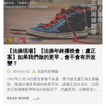
【法操現場】【法操年終播映會：盧正
案】如果我們做的更早，會不會有所改
變？
2019-01-02
法操司想傳媒
1997年12月18日發生詹春子命案，警方鎖定盧正為主要嫌
犯，隨後以極具爭議的偵查手法，讓盧正說出自白；法院
在只有兩條鞋帶和自白的狀況下，判處死刑；法務部在2個
月內，迅速執行死刑，盧正短短31年的生命，在司法的槍
READ MORE
下結束。