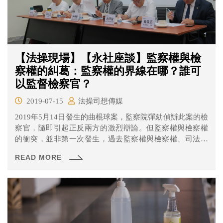
【法操現場】【永社座談】監察權與檢
察權的糾葛：監察權的界線在哪？誰可
以監督檢察官？
2019-07-15
法操司想傳媒
2019年5月14日發生的曲棍球案，監察院彈劾偵辦此案的檢
察官，隨即引起正反兩方的激烈辯論。但監察權與檢察權
的衝突，並非第一次發生，過去監察權與檢察權、司法權
間的爭議不斷。
READ MORE