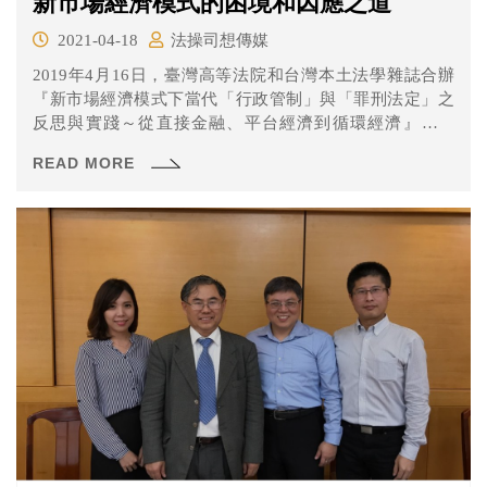
新市場經濟模式的困境和因應之道
2021-04-18
法操司想傳媒
2019年4月16日，臺灣高等法院和台灣本土法學雜誌合辦
『新市場經濟模式下當代「行政管制」與「罪刑法定」之
反思與實踐～從直接金融、平台經濟到循環經濟』座談
會，會議分為三個場次進行，主題分別是「新市場經濟模
READ MORE
式下私法自治與國家管制之界線－從數位平台、Uber到溯
源管理的風險分擔談起」、「金融科技創新與現行法制之
扞格與衝突－各種交易模式與契約定性」和「從罪刑法定
原則看銀行法第29條之一之適用困境與違憲疑義」。