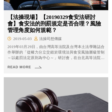
【法操現場】【20190329食安法研討
會】食安法的刑罰規定是否合理？風險
管理角度如何規範？
2019-05-03
法操司想傳媒
2019年03月29日，由台灣高等法院及台灣本土法學雜誌合
作舉辦的「從權力分立交錯於環境法與食安風險層級管制
～以處罰法定原則為中心～」研討會，在台北高等法院民
事庭大樓展開。會中邀請了多位專家學者蒞臨針對食安法
READ MORE
中的處罰規定予以介紹、交流。