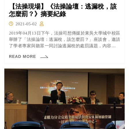
【法操現場】《法操論壇：逃漏稅，該
怎麼罰？》摘要紀錄
2021-05-02
2019年04月13日下午，法操司想傳媒於東吳大學城中校區
舉辦了「法操論壇：逃漏稅，該怎麼罰？」座談會，邀請
了學者專家與聽眾一同討論逃漏稅的處罰議題，內容主要
討論： 逃漏稅以刑法處罰是否適當？ 所有逃稅和漏稅的金
READ MORE
額，均是國稅局說了算，國稅局都用其認為可以課到最多
税的方式去核税，為何國稅局的標準都會視情況改變？