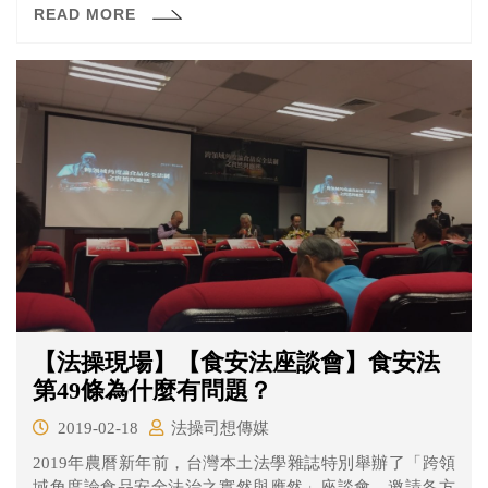
READ MORE
個月內，迅速執行死刑，盧正短短31年的生命，在司法的
槍下結束。
【法操現場】【食安法座談會】食安法
第49條為什麼有問題？
2019-02-18
法操司想傳媒
2019年農曆新年前，台灣本土法學雜誌特別舉辦了「跨領
域角度論食品安全法治之實然與應然」座談會。邀請各方