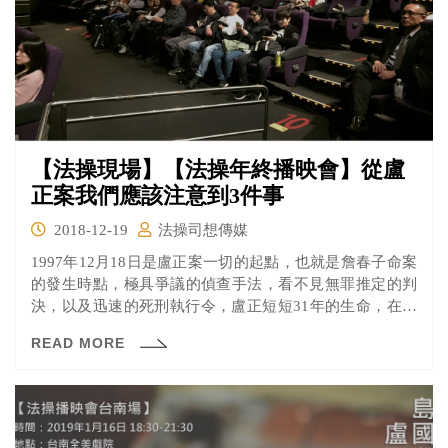
【法操現場】【法操年終播映會】從盧
正案我們應該注意到3件事
2018-12-19
法操司想傳媒
1997年12月18日是盧正案一切的起點，也就是詹春子命案
的發生時點，極具爭議的偵查手法，看不見無罪推定的判
決，以及迅速的死刑執行令，盧正短短31年的生命，在司
法的槍下結束。
READ MORE