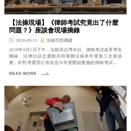
【法操現場】《律師考試究竟出了什麼
問題？》座談會現場摘錄
2018-09-11
法操司想傳媒
2018年9月1日下午，法操與台灣永社、律師考試改革學生
陣線、法律白話文運動共同舉辦法操本年度第三次座談
會，針對考選部公布並從今年度開始實施的律師考試新制
進行討論。新制中增設的400分及格門檻，引起法律系學
READ MORE
生、考生以及律師的廣泛討論，到底我國律師考試、養成
制度存在什麼樣的問題？而及格新制又可以解決什麼問
題？從不同的角色和角度來看及格新制，是否會有不一樣
的觀點呢？