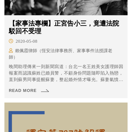
【家事法專欄】正宮告小三，竟遭法院
駁回不受理
2020-05-08
賴佩霞律師（恆安法律事務所、家事事件法授課老
師）
晚間助理傳來一則新聞寫道：台北一名王姓美女護理師因
報案而認識蘇姓已婚員警，不顧身份問題隨即陷入熱戀，
直到蘇男同事提醒蘇妻，整起婚外情才曝光。蘇妻氣憤提
告王女妨害婚姻，然而全案經台北地院審理後，法官以蘇
READ MORE
妻在提告前就原諒丈夫為由，判決不受理。