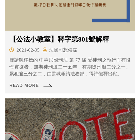
【公法小教室】釋字第801號解釋
2021-02-05
法操司想傳媒
聲請解釋標的 中華民國刑法 第 77 條 受徒刑之執行而有悛
悔實據者，無期徒刑逾二十五年，有期徒刑逾二分之一、
累犯逾三分之二，由監獄報請法務部，得許假釋出獄。
READ MORE