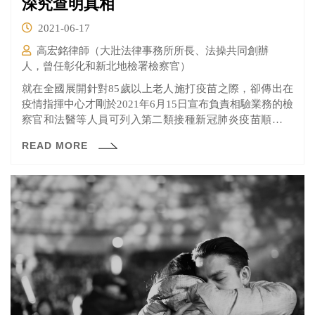
深究查明真相
2021-06-17
高宏銘律師（大壯法律事務所所長、法操共同創辦
人，曾任彰化和新北地檢署檢察官）
就在全國展開針對85歲以上老人施打疫苗之際，卻傳出在
疫情指揮中心才剛於2021年6月15日宣布負責相驗業務的檢
察官和法醫等人員可列入第二類接種新冠肺炎疫苗順位，
各地地檢署才開始造冊之際，卻傳出台南地檢署早已有100
READ MORE
多位人員施打疫苗完畢了。
（https://www.ettoday.net/news/20210616/2008565.htm#ixzz6x