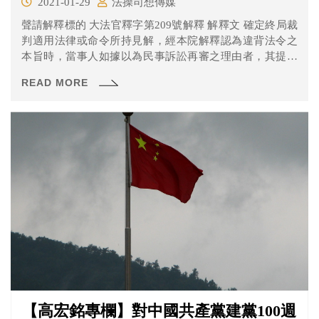
2021-01-29
法操司想傳媒
聲請解釋標的 大法官釋字第209號解釋 解釋文 確定終局裁
判適用法律或命令所持見解，經本院解釋認為違背法令之
本旨時，當事人如據以為民事訴訟再審之理由者，其提起
再審之訴或聲請再審之法定不變期間，參照民事訴訟法第
READ MORE
五百條第二項但書規定，應自該解釋公布當日起算，惟民
事裁判確定已逾五年者，依同條第三項規定，仍不得以其
適用法規顯有錯誤而提起再審之訴或聲請再審，本院釋字
第一八八號解釋應予補充。
【高宏銘專欄】對中國共產黨建黨100週