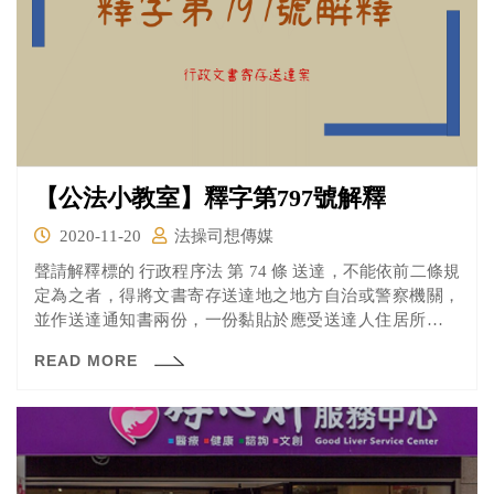
【公法小教室】釋字第797號解釋
2020-11-20
法操司想傳媒
聲請解釋標的 行政程序法 第 74 條 送達，不能依前二條規
定為之者，得將文書寄存送達地之地方自治或警察機關，
並作送達通知書兩份，一份黏貼於應受送達人住居所、事
務所、營業所或其就業處所門首，另一份交由鄰居轉交或
READ MORE
置於該送達處所信箱或其他適當位置，以為送達。