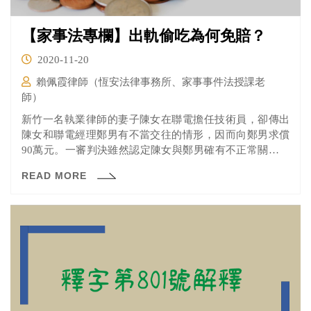
【家事法專欄】出軌偷吃為何免賠？
2020-11-20
賴佩霞律師（恆安法律事務所、家事事件法授課老
師）
新竹一名執業律師的妻子陳女在聯電擔任技術員，卻傳出
陳女和聯電經理鄭男有不當交往的情形，因而向鄭男求償
90萬元。一審判決雖然認定陳女與鄭男確有不正常關係，
卻因發現律師為了對妻子提告，曾要求鄭妻提供事證，也
READ MORE
保證不會對鄭男提訟，因此判決律師敗訴，偷吃的鄭姓經
理免賠。（新聞連結）