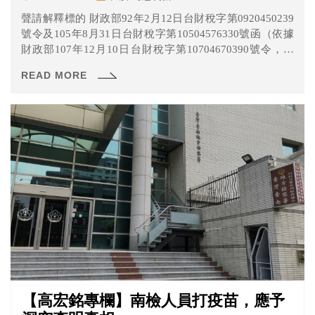
聲請解釋標的 財政部92年2月12日台財稅字第0920450239
號令及105年8月31日台財稅字第10504576330號函（依據
財政部107年12月10日台財稅字第10704670390號令，自
108年1月1日起，非經該部重行核定，不再援引適用）。
READ MORE
【高宏銘專欄】南檢人員打疫苗，應予