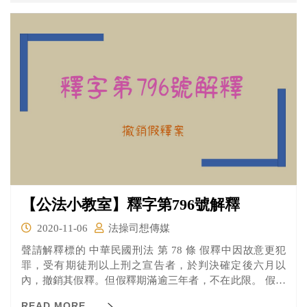
成醫護人員感染的不幸事件
（https://heho.com.tw/archives/177623）。
【公法小教室】釋字第796號解釋
2020-11-06
法操司想傳媒
聲請解釋標的 中華民國刑法 第 78 條 假釋中因故意更犯
罪，受有期徒刑以上刑之宣告者，於判決確定後六月以
內，撤銷其假釋。但假釋期滿逾三年者，不在此限。 假釋
撤銷後，其出獄日數不算入刑期內。
READ MORE