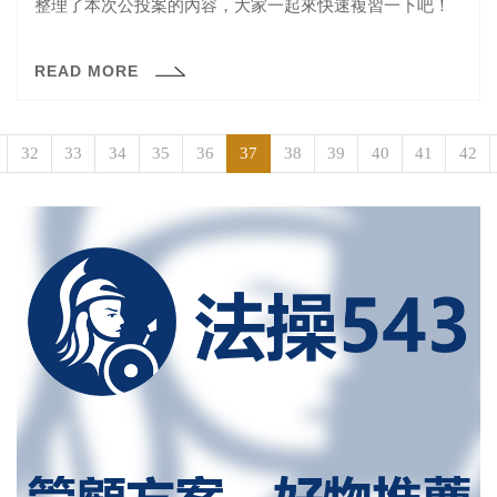
整理了本次公投案的內容，大家一起來快速複習一下吧！
READ MORE
32
33
34
35
36
37
38
39
40
41
42