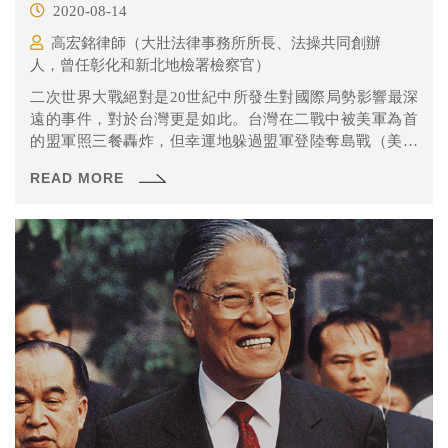
2020-08-14
高宏銘律師（大壯法律事務所所長、法操共同創辦
人，曾任彰化和新北地檢署檢察官）
二次世界大戰絕對是20世紀中所發生對國際局勢影響最深
遠的事件，對於台灣更是如此。台灣在二戰中被美軍為首
的盟軍照三餐轟炸，但幸運地躲過盟軍登陸奪島戰（美軍
當時已經擬定攻打台灣的計畫），也躲過原子彈（台北有
READ MORE
被列為原子彈的目標名單之一），並在日本宣布投降後，
依盟軍司令部命令由中華民國軍隊實施軍事佔領。面對二
戰終戰的變局，台灣的角色突然充滿了難以言表的矛盾
感。