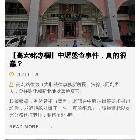
【高宏銘專欄】中壢盤查事件，真的很
蠢？
2021-04-26
高宏銘律師（大壯法律事務所所長、法操共同創辦
人，曾任彰化和新北地檢署檢察官）
根據報導，有位音樂（舞蹈）老師在中壢被員警要求提出
證件，老師拒絕並說了一句「真的很蠢」，該員警就以妨
害公務逮捕老師，並拘留9小時。
READ MORE