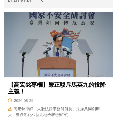
READ MORE
【高宏銘專欄】嚴正駁斥馬英九的投降
主義！
2020-08-29
高宏銘律師（大壯法律事務所所長、法操共同創辦
人，曾任彰化和新北地檢署檢察官）