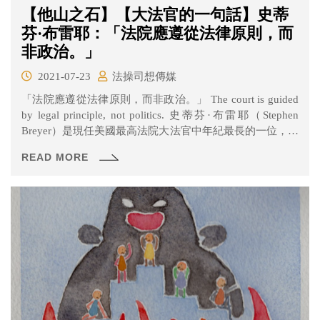
【他山之石】【大法官的一句話】史蒂
芬·布雷耶：「法院應遵從法律原則，而
非政治。」
2021-07-23
法操司想傳媒
「法院應遵從法律原則，而非政治。」 The court is guided
by legal principle, not politics. 史蒂芬·布雷耶（Stephen
Breyer）是現任美國最高法院大法官中年紀最長的一位，他
一直以來都以「最務實」的法官而聞名，相對於保守派法
READ MORE
官們會對於法律做最嚴格的解釋，布雷耶大法官所關注的
制憲者當初立法的意圖，及法律與現代社會的契合度，因
為他很清楚法院所做的決定往往會大幅影響人民的生活。