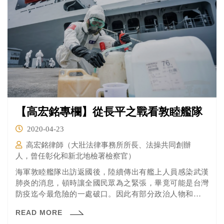
【高宏銘專欄】從長平之戰看敦睦艦隊
2020-04-23
高宏銘律師（大壯法律事務所所長、法操共同創辦
人，曾任彰化和新北地檢署檢察官）
海軍敦睦艦隊出訪返國後，陸續傳出有艦上人員感染武漢
肺炎的消息，頓時讓全國民眾為之緊張，畢竟可能是台灣
防疫迄今最危險的一處破口。因此有部分政治人物和媒體
大聲疾呼要撤換陳時中，改由他人擔任中央防疫總指揮。
READ MORE
在評論此事前，請大家先回顧一下中國戰國時代最慘烈的