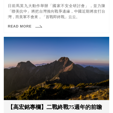
日前馬英九大動作舉辦「國家不安全研討會」，並力陳
「聯美抗中」將把台灣推向戰爭邊緣，中國近期將攻打台
灣，而美軍不會來，「首戰即終戰」云云。
READ MORE
【高宏銘專欄】二戰終戰75週年的前瞻