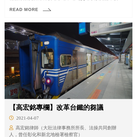
勞保局申請職業傷害醫療給付，被勞保局認為該長者下班
READ MORE
後前往某鹹粥店之行為，已脫離自就業場所返回日常居住
處所之應經途徑，不屬於職業災害，所以不予給付。因此
該長者後來向法院提起訴訟，在本件中，法官認為下班後
去吃碗鹹粥是該長者日常習性，所以是日常生活所必需的
之私人行為，所以仍屬在合理通勤時間發生事故，因此屬
於職業災害，勞保局應該要給付。
【高宏銘專欄】改革台鐵的芻議
2021-04-07
高宏銘律師（大壯法律事務所所長、法操共同創辦
人，曾任彰化和新北地檢署檢察官）