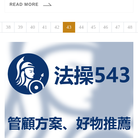
READ MORE
她是最高法院史上第四位女性大法官。（曾）與她同期在
任的女性，還有索托馬約爾（Sonia Sotomayor）大法官，
以及赫赫有名的已故大法官金斯伯格（Ruth Bader
Ginsburg）。
38
39
40
41
42
43
44
45
46
47
48