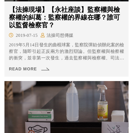
【法操現場】【永社座談】監察權與檢
察權的糾葛：監察權的界線在哪？誰可
以監督檢察官？
2019-07-15
法操司想傳媒
2019年5月14日發生的曲棍球案，監察院彈劾偵辦此案的檢
察官，隨即引起正反兩方的激烈辯論。但監察權與檢察權
的衝突，並非第一次發生，過去監察權與檢察權、司法權
間的爭議不斷。
READ MORE