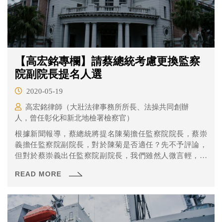
【高宏銘專欄】請蔡總統考慮更換監察
院副院長提名人選
2020-05-19
高宏銘律師（大壯法律事務所所長、法操共同創辦
人，曾任彰化和新北地檢署檢察官）
根據新聞報導，蔡總統將提名陳菊擔任監察院院長，蔡崇
義擔任監察院副院長，對於陳菊是否適任？先不予評論，
但對於蔡崇義出任監察院副院長，我們雖然人微言輕，但
心中有話實在不得不鳴！
READ MORE
（https://www.ettoday.net/news/20200510/1711128.htm）