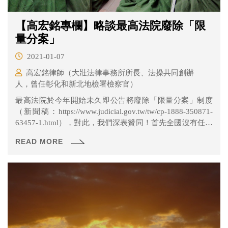
【高宏銘專欄】略談最高法院廢除「限
量分案」
2021-01-07
高宏銘律師（大壯法律事務所所長、法操共同創辦
人，曾任彰化和新北地檢署檢察官）
最高法院於今年開始未久即公告將廢除「限量分案」制度
（新聞稿：https://www.judicial.gov.tw/tw/cp-1888-350871-
63457-1.html），對此，我們深表贊同！首先全國沒有任何
一間法院有「限量分案」的制度，許多法官都兢兢業業，
READ MORE
宵衣旰食地努力審理分派到的案件，基於法官職位的公平
性，最高法院法官本就無理由可以「限量分案」。其次，
最高法院於本採取「限量分案」，讓許多案件都只是在最
高法院等待分案，等待時間甚至可能超過1年以上才進行分
案，在等最高法院審理後，又可能要多花很多時間，法院
無法即時回應人民的訴訟請求，這對人民訴訟權益實在傷
害甚深。