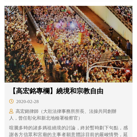
一戰，也就是「長平之戰」的歷史。
【高宏銘專欄】繞境和宗教自由
2020-02-28
高宏銘律師（大壯法律事務所所長、法操共同創辦
人，曾任彰化和新北地檢署檢察官）
喧騰多時的諸多媽祖繞境的討論，終於暫時劃下句點，感
謝各方信眾和宮廟的主事者願意體諒目前的嚴峻情勢，延