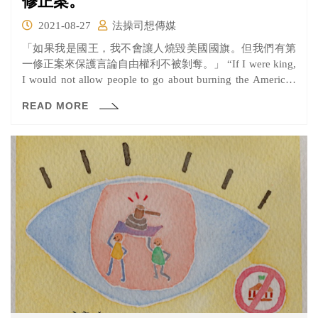
修正案。
2021-08-27
法操司想傳媒
「如果我是國王，我不會讓人燒毀美國國旗。但我們有第
一修正案來保護言論自由權利不被剝奪。」 “If I were king,
I would not allow people to go about burning the American
flag. However, we have a First Amendment which says that
READ MORE
the right of free speech shall not be abridged.” 這句話出自於
安東寧·史卡利亞（Antonin Scalia）大法官於2012年在CNN
的採訪中，提到身 為保守派大法官的他為何會在1989年與
多數的大法官一同，對「允許焚燒國旗」投下同意票。