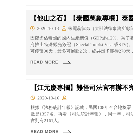
【他山之石】【泰國萬象專欄】泰
2020-10-13
朱麗蕊律師（大壯法律事務所顧
因觀光佔泰國的國內生產總值（GDP)約12%。爲
府推出特殊觀光簽證（Special Tourist Visa
可停留90天，最多可展延2 次，總共最多能待270
合如下之條件與規定：
READ MORE
【江元慶專欄】難怪司法官有辦不
2020-10-16
根據《法務統計年報》記載，民國108年全台地檢署「
數是1357名。再看《司法統計年報》，同一年，司法
官則有2161人。
READ MORE