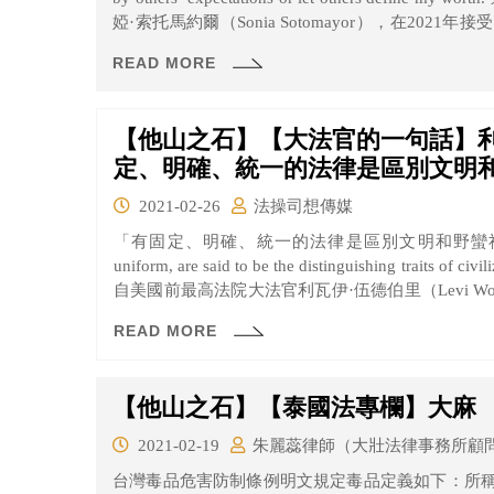
婭·索托馬約爾（Sonia Sotomayor），在20
爾大法官不但是美國史上第三位的女性大法官，更
READ MORE
會中要背負著歧見力爭上游，是需要多麼強大的精神
【他山之石】【大法官的一句話】利
定、明確、統一的法律是區別文明
2021-02-26
法操司想傳媒
「有固定、明確、統一的法律是區別文明和野蠻社會的特徵。」 “Laws fixed
uniform, are said to be the distinguishing traits of civili
自美國前最高法院大法官利瓦伊·伍德伯里（Levi W
僅是不可或缺的存在，還必須是具穩定性、統一性
READ MORE
時，它要求法律規範內容須處於穩定的狀態，使人
而相信政府的施政，與這句名言傳達相似的精神。
【他山之石】【泰國法專欄】大麻
2021-02-19
朱麗蕊律師（大壯法律事務所顧
台灣毒品危害防制條例明文規定毒品定義如下：所