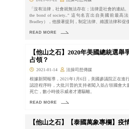
「沒有法律，社會就無法存在；法律是社會的連結。」 “Society cannot exist without law. La
the bond of society..” 這句名言出自美國前最高法院大法官約瑟夫·P.布拉德利（Joseph P.
Bradley），他接著提到，制定法律、維護法律和
的本質所在。法律的存在是為了維護社會秩序和發
READ MORE
範，適用同樣的是非對錯準則，能降低衝突的發生。
【他山之石】2020年美國總統選
占領？
2021-01-14
法操司想傳媒
根據新聞報導，2021年1月6日，美國參議院正在進
認證程序時，大批川普的支持者闖入並占領國會大
死亡，數小時後示威者才遭驅離。
READ MORE
【他山之石】【泰國萬象專欄】疫