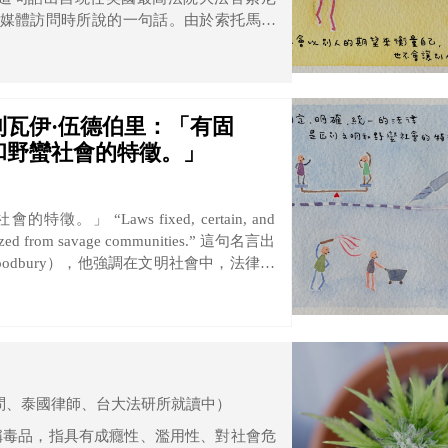
21年接受媒體訪問時所說的一句話。由於索托馬約
是首位拉丁裔的大法官，這句話更體現在社
力。
瓦伊·伍德伯里：「有固
和野蠻社會的特徵。」
, certain, and
zed from savage communities.” 這句名言出
oodbury），他強調在文明社會中，法律不
的規範。在談到憲法中的「法安定性原則」
民得以預測其行為將產生何種法律效果，進
問、泰國律師、台大法研所就讀中）
稱毒品，指具有成癮性、濫用性、對社會危