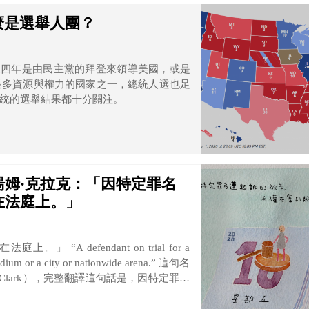
麼是選舉人團？
未來四年是由民主黨的拜登來領導美國，或是
最多資源與權力的國家之一，總統人選也足
統的選舉結果都十分關注。
姆·克拉克：「因特定罪名
在法庭上。」
n trial for a
dium or a city or nationwide arena.” 這句名
 Clark），完整翻譯這句話是，因特定罪名
是在體育場上、城市、或這個國家的任何地
，並以正當法律程序受公平審判的權利。