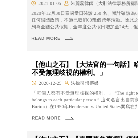
2021-01-05
朱麗蕊律師（大壯法律事務所顧
2020年12月30日泰國當日確診 250 名、累計確診為
任何鎖國政策，不過已取消60幾個跨年活動。除此之
列為全國公共假期，全年度公共假日增加至24天，
READ MORE
【他山之石】【大法官的一句話】哈
不受無理歧視的權利。」
2020-12-25
法操司想傳媒
「每個人都有不受無理歧視的權利。」 “The right to be free from unreasonable discriminations
belongs to each particular person.” 這句名言出自前美國最高法院大法官哈羅德·伯頓（Harold
Burton）在1950年Henderson v. United 
義，最高法院以8：0一致認為火車用餐空間的種族
READ MORE
法律終結種族隔離制度的前期判決之一。