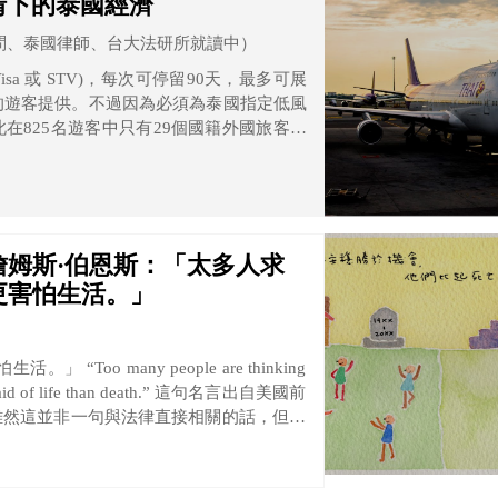
情下的泰國經濟
問、泰國律師、台大法研所就讀中）
 Visa 或 STV)，每次可停留90天，最多可展
國的遊客提供。不過因為必須為泰國指定低風
在825名遊客中只有29個國籍外國旅客使
殊觀光簽證，變成沒有限制國家或是條件給
姆斯·伯恩斯：「太多人求
更害怕生活。」
re thinking
ife than death.” 這句名言出自美國前
s），雖然這並非一句與法律直接相關的話，但像
sburg），她所帶來的影響力不僅是法律層面，
也同樣道出他對人生的看法，這或許和他豐