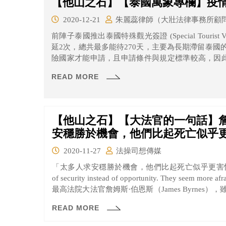
【他山之石】【泰國萬象專欄】疫
2020-12-21
朱麗蕊律師（大壯法律事務所顧
前陣子泰國推出泰國特殊觀光簽證 (Special Tourist
延2次，總共最多能待270天，主要為長期滯留泰
險國家才能申請，且申請條件與規定標準較高，因此
用特殊觀光簽證進入泰國。後來泰國政府已取消特
READ MORE
旅客，不過入境者一律强制隔離14天。
【他山之石】【大法官的一句話】詹
安穩勝於機會，他們比起死亡似乎
2020-11-27
法操司想傳媒
「太多人求安穩勝於機會，他們比起死亡似乎更害怕生活。」 “Too many people a
of security instead of opportunity. They seem more afraid of l
最高法院大法官詹姆斯·伯恩斯（James Byrne
是今年逝世的金斯伯格大法官（Ruth Bader Gin
READ MORE
而是面對人生的一種態度。伯恩斯大法官這句話，
富的政治經歷相關。