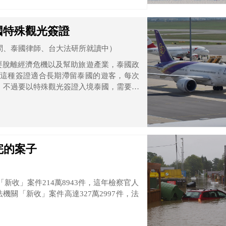
國特殊觀光簽證
問、泰國律師、台大法研所就讀中）
了要脫離經濟危機以及幫助旅遊產業，泰國政
 或STV)。這種簽證適合長期滯留泰國的遊客，每次
天，不過要以特殊觀光簽證入境泰國，需要符
完的案子
新收」案件214萬8943件，這年檢察官人
機關「新收」案件高達327萬2997件，法