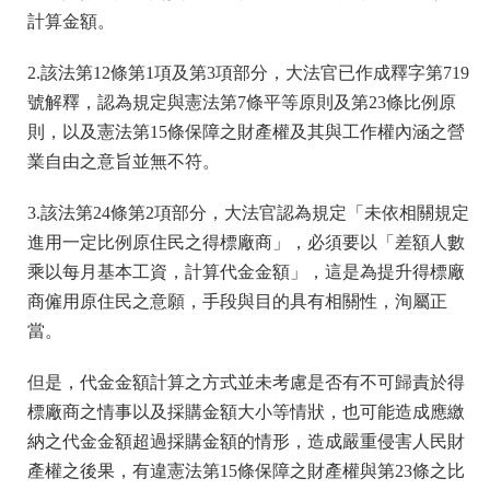
計算金額。
2.該法第12條第1項及第3項部分，大法官已作成釋字第719
號解釋，認為規定與憲法第7條平等原則及第23條比例原
則，以及憲法第15條保障之財產權及其與工作權內涵之營
業自由之意旨並無不符。
3.該法第24條第2項部分，大法官認為規定「未依相關規定
進用一定比例原住民之得標廠商」，必須要以「差額人數
乘以每月基本工資，計算代金金額」，這是為提升得標廠
商僱用原住民之意願，手段與目的具有相關性，洵屬正
當。
但是，代金金額計算之方式並未考慮是否有不可歸責於得
標廠商之情事以及採購金額大小等情狀，也可能造成應繳
納之代金金額超過採購金額的情形，造成嚴重侵害人民財
產權之後果，有違憲法第15條保障之財產權與第23條之比