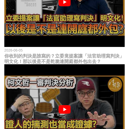
2026-06-05
你收到的判決是誰寫的？立委竟提案讓「法官助理寫判決」
明文化！那以後是不是乾脆連開庭都外包出去？