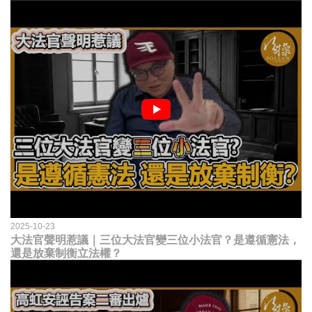
2025-10-23
大法官聲明惹議｜三位大法官變三位小法官？是遵循憲法，
還是放棄制衡立法權？