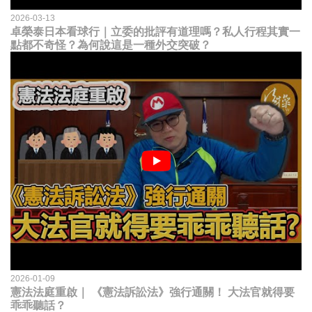
2026-03-13
卓榮泰日本看球行｜立委的批評有道理嗎？私人行程其實一
點都不奇怪？為何說這是一種外交突破？
2026-01-09
憲法法庭重啟｜ 《憲法訴訟法》強行通關！ 大法官就得要
乖乖聽話？