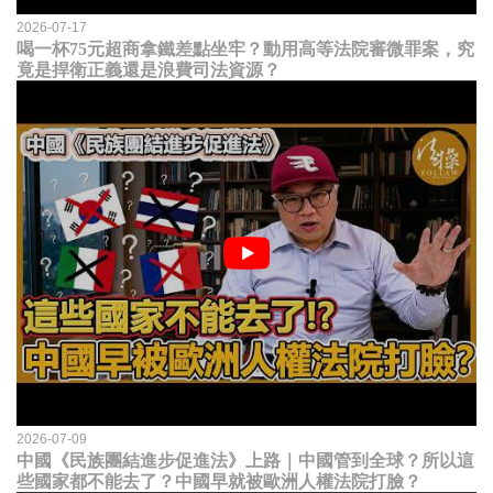
2026-07-17
喝一杯75元超商拿鐵差點坐牢？動用高等法院審微罪案，究
竟是捍衛正義還是浪費司法資源？
2026-07-09
中國《民族團結進步促進法》上路｜中國管到全球？所以這
些國家都不能去了？中國早就被歐洲人權法院打臉？