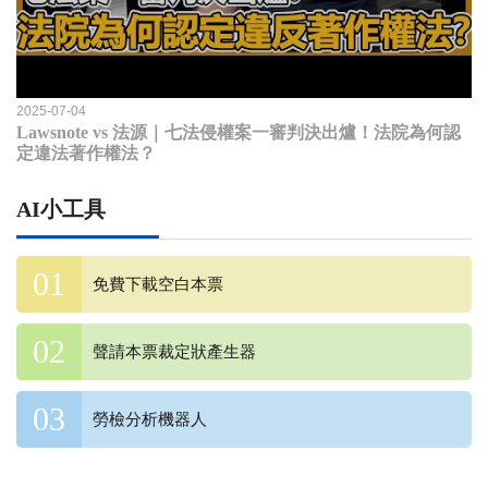
2025-07-04
Lawsnote vs 法源｜七法侵權案一審判決出爐！法院為何認
定違法著作權法？
AI小工具
免費下載空白本票
聲請本票裁定狀產生器
勞檢分析機器人