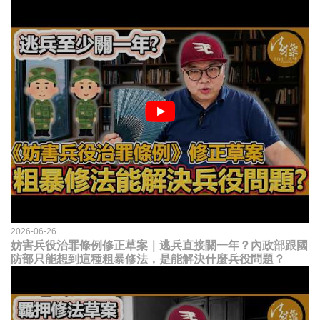
2026-06-26
妨害兵役治罪條例修正草案｜逃兵直接關一年？內政部跟國
防部只能想到這種粗暴修法，是能解決什麼兵役問題？