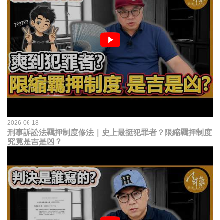
2026-06-18
刑事訴訟法羈押制度修法｜史上最挺犯罪者？限縮羈押制度
究竟是吉是凶？