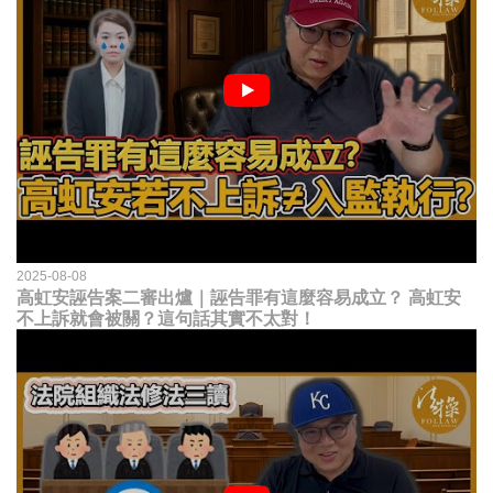
2025-08-08
高虹安誣告案二審出爐｜誣告罪有這麼容易成立？ 高虹安
不上訴就會被關？這句話其實不太對！