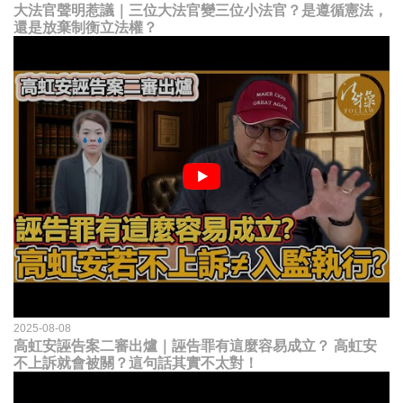
大法官聲明惹議｜三位大法官變三位小法官？是遵循憲法，
還是放棄制衡立法權？
2025-08-08
高虹安誣告案二審出爐｜誣告罪有這麼容易成立？ 高虹安
不上訴就會被關？這句話其實不太對！