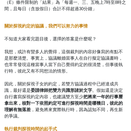
（E）條件限制的「結果」為「每週一、三、五晚上7時至8時之
間，且每日（含放假日）合計不得超過30分鐘」
關於探視約定的協議，我們可以努力的事情
不知道大家看完題目後，選擇的答案是什麼呢？
我想，或許有蠻多人的覺得，這個裁判的內容好像寫的有點不
是那麼清楚。事實上，協議離婚當事人在自行擬定協議書時，
也常常發現這種當事人當下自己覺得約定的很清楚，但事後執
行時，彼此又有不同想法的情形。
因此，關於探視子女的約定，若雙方協議過程中已經達成共
識，最好還是
委請律師把雙方共識形諸於文字
。假如還是決定
自行書寫探視約定內容，也建議雙方至少
把將來一年的行事曆
拿出來，核對一下依照約定可進行探視時間是哪幾日，彼此的
理解有無落差
，避免將來實際執行時，因為認知不同，再生新
的爭議。
執行裁判探視時間的起手式