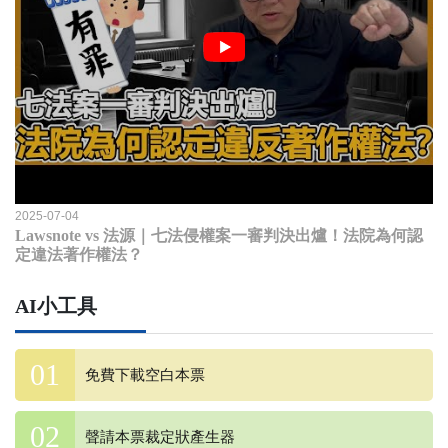
2025-07-04
Lawsnote vs 法源｜七法侵權案一審判決出爐！法院為何認
定違法著作權法？
AI小工具
免費下載空白本票
聲請本票裁定狀產生器