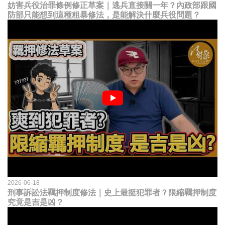
妨害兵役治罪條例修正草案｜逃兵直接關一年？內政部跟國
防部只能想到這種粗暴修法，是能解決什麼兵役問題？
2026-06-18
刑事訴訟法羈押制度修法｜史上最挺犯罪者？限縮羈押制度
究竟是吉是凶？