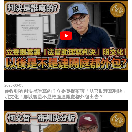
2026-06-05
你收到的判決是誰寫的？立委竟提案讓「法官助理寫判決」
明文化！那以後是不是乾脆連開庭都外包出去？