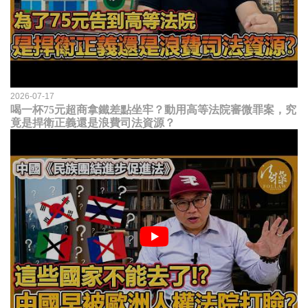
2026-07-17
喝一杯75元超商拿鐵差點坐牢？動用高等法院審微罪案，究
竟是捍衛正義還是浪費司法資源？