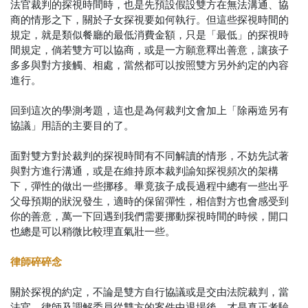
法官裁判的探視時間時，也是先預設假設雙方在無法溝通、協
商的情形之下，關於子女探視要如何執行。但這些探視時間的
規定，就是類似餐廳的最低消費金額，只是「最低」的探視時
間規定，倘若雙方可以協商，或是一方願意釋出善意，讓孩子
多多與對方接觸、相處，當然都可以按照雙方另外約定的內容
進行。
回到這次的學測考題，這也是為何裁判文會加上「除兩造另有
協議」用語的主要目的了。
面對雙方對於裁判的探視時間有不同解讀的情形，不妨先試著
與對方進行溝通，或是在維持原本裁判諭知探視頻次的架構
下，彈性的做出一些挪移。畢竟孩子成長過程中總有一些出乎
父母預期的狀況發生，適時的保留彈性，相信對方也會感受到
你的善意，萬一下回遇到我們需要挪動探視時間的時候，開口
也總是可以稍微比較理直氣壯一些。
律師碎碎念
關於探視的約定，不論是雙方自行協議或是交由法院裁判，當
法官、律師及調解委員從雙方的案件中退場後，才是真正考驗