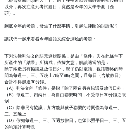
已經晉身四開頭的人了）。除了在補習班兼職教書的那段時間
以外，再次注意到考試題目，竟然是今年的大學學測（歪
頭）。
到底今年的考題，發生了什麼事情，引起法律圈的討論呢？
讓我們一起來看看今年國語文綜合測驗的考題：
下列法律判決文的語意邏輯關係，是由「條件」與在此條件下
所產生的「結果」所構成，依據文意，解讀適當的是：
除了兩造另有協議及放假日外，親子仍以電話、視訊聯絡的時
間為每週一、三、五晚上7時至8時之間，且每日（含放假日）
合計不得超過30分鐘。
（A）判決文的「條件」是指「除了兩造另有協議及放假日外」
（B）每週二、四兩日，為自由聯繫時間，不受每日30分鐘之限
制
（C）除非另有協議，某方能與孩子聯繫的時間僅為每週一、
三、五晚上
（D）假如每週一、三、五遇放假日，也須比照平日一、三、五
的約定計算時長