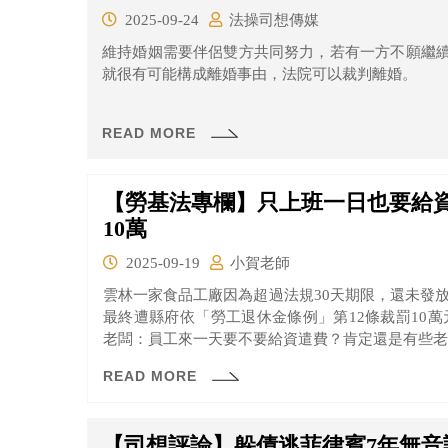
2025-09-24
法操司想傳媒
維持婚姻需要伴侶雙方共同努力，若有一方不願繼
就很有可能構成離婚事由，法院可以裁判離婚。
READ MORE
【勞基法專欄】只上班一日也要給資
10萬
2025-09-19
小賀老師
雲林一家食品工廠因為超過法規30天期限，還未發放
最終遭縣府依「勞工退休金條例」第12條裁罰10萬元。 大家可以問一下周遭認識的
老闆：員工來一天要不要給資遣費？肯定還是有些老
READ MORE
【司想評論】躲債逃菲律賓7年無音