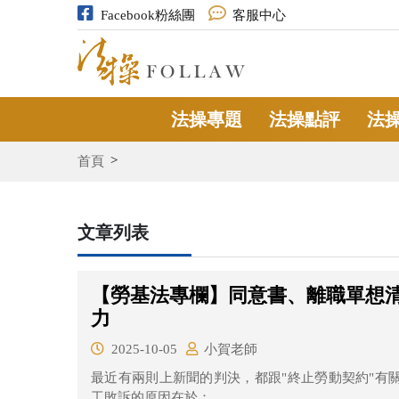
Facebook粉絲團
客服中心
法操專題
法操點評
法
首頁
文章列表
【勞基法專欄】同意書、離職單想
力
2025-10-05
小賀老師
最近有兩則上新聞的判決，都跟"終止勞動契約"有
工敗訴的原因在於：