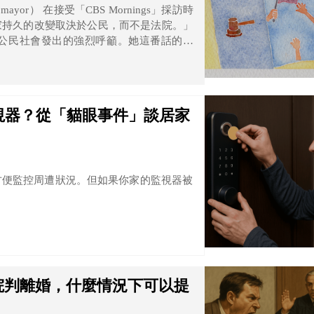
yor） 在接受「CBS Mornings」採訪時
家持久的改變取決於公民，而不是法院。」
公民社會發出的強烈呼籲。她這番話的背
責任的深刻期待。
視器？從「貓眼事件」談居家
方便監控周遭狀況。但如果你家的監視器被
院判離婚，什麼情況下可以提