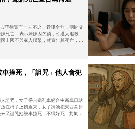
要去菲律賓而一去不返，音訊全無，期間父
妹妹死亡，表示妹妹因欠債，恐遭人追殺，
能因出國不與家人聯繫，就宣告其死亡，最
被車撞死，「詛咒」他人會犯
婦人詛咒，女子搭台鐵列車經台中新烏日站
西放在椅子上擠過來，女子請她把東西拿起
後來又詛咒她被車撞死，不得好死，對於搭