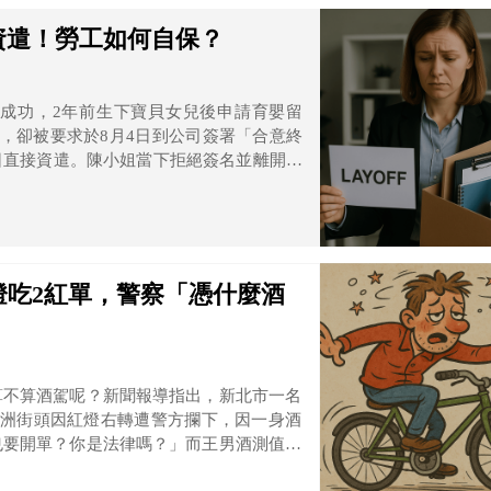
資遣！勞工如何自保？
成功，2年前生下寶貝女兒後申請育嬰留
職，卻被要求於8月4日到公司簽署「合意終
日直接資遣。陳小姐當下拒絕簽名並離開，
有保全要求她離開公司。
燈吃2紅單，警察「憑什麼酒
算不算酒駕呢？新聞報導指出，新北市一名
市蘆洲街頭因紅燈右轉遭警方攔下，因一身酒
也要開單？你是法律嗎？」而王男酒測值達
駕」開出2張罰單，王男最高將面臨3600元