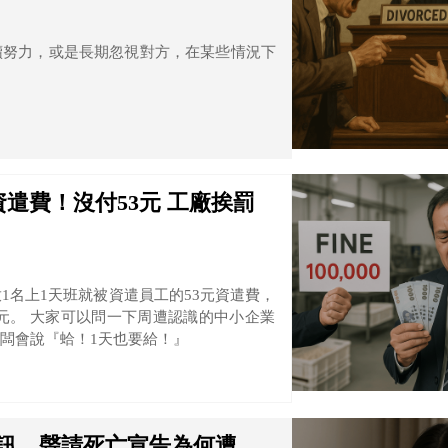
續努力，或是長期忽視對方，在某些情況下
遣費！沒付53元 工廠挨罰
1名上1天班就被資遣員工的53元資遣費，
中小企業
闆會說『蛤！1天也要給！』
訊，聲請死亡宣告為何遭