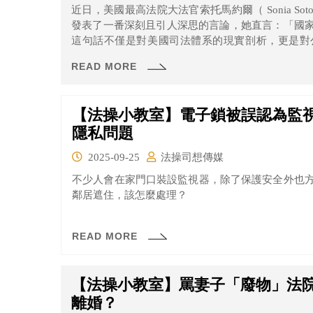
近日，美國最高法院大法官索托馬約爾（ Sonia Sotoma
發表了一番深刻且引人深思的言論，她直言：「國
這句話不僅是對美國司法體系的現實剖析，更是對
後，蘊含著對司法權力界限的清醒認知，以及對公民
READ MORE
【法操小教室】電子鎖被誤認為監
隱私問題
2025-09-25
法操司想傳媒
不少人會在家門口裝設監視器，除了保護安全外也
鄰居遮住，該怎麼處理？
READ MORE
【法操小教室】罵妻子「廢物」法
離婚？