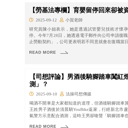
【勞基法專欄】育嬰留停回來卻被
2025-09-12
小賀老師
研究員陳小姐表示，她是透過試管嬰兒技術才懷孕
停。今年7月28日，她透過電子郵件向公司申請復
止勞動契約」，公司更表明若不同意就會在復職當
結果在8月15日復職當天，確實收到資遣通知，甚至
READ MORE
【司想評論】男酒後騎腳踏車闖紅
測」？
2025-09-10
法操司想傳媒
喝酒不開車是大家都知道的道理，但酒後騎腳踏車
王姓男子酒後於清晨騎YouBike返家，行經新北
氣警方示意配合酒測，這時王男卻嗆聲「騎腳踏車
0.66mg/l，警方針對「慢車紅燈右轉」、「慢車酒
READ MORE