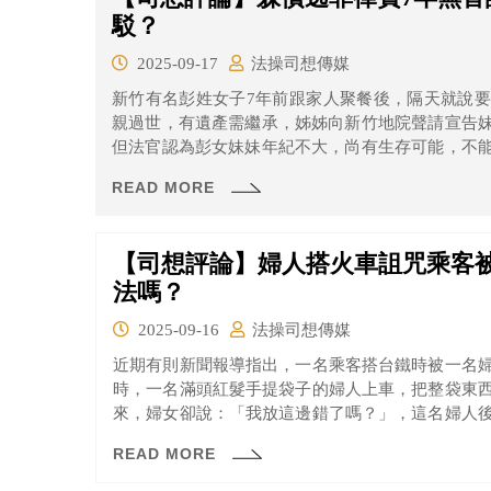
駁？
2025-09-17
法操司想傳媒
新竹有名彭姓女子7年前跟家人聚餐後，隔天就說
親過世，有遺產需繼承，姊姊向新竹地院聲請宣告
但法官認為彭女妹妹年紀不大，尚有生存可能，不
後駁回家人聲請。
READ MORE
【司想評論】婦人搭火車詛咒乘客
法嗎？
2025-09-16
法操司想傳媒
近期有則新聞報導指出，一名乘客搭台鐵時被一名
時，一名滿頭紅髮手提袋子的婦人上車，把整袋東
來，婦女卻說：「我放這邊錯了嗎？」，這名婦人
火車竟碰到這樣的事情，覺得很倒楣、無奈。
READ MORE