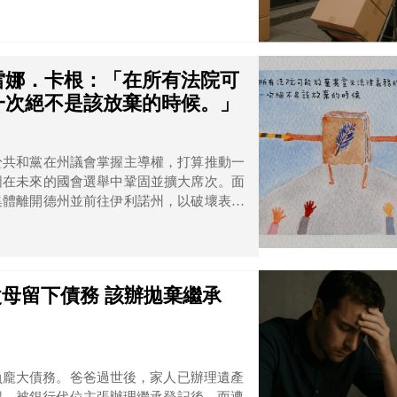
雷娜．卡根：「在所有法院可
一次絕不是該放棄的時候。」
於共和黨在州議會掌握主導權，打算推動一
圖在未來的國會選舉中鞏固並擴大席次。面
集體離開德州並前往伊利諾州，以破壞表決
g Abbott對此行為發表強硬回應，甚至
主黨籍議員Gene Wu。
父母留下債務 該辦拋棄繼承
負龐大債務。爸爸過世後，家人已辦理遺產
記，被銀行代位主張辦理繼承登記後，而遭