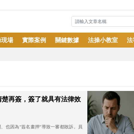
操現場
實際案例
關鍵數據
法操小教室
法
清楚再簽，簽了就具有法律效
關、也因為"簽名畫押"導致一審都敗訴。員