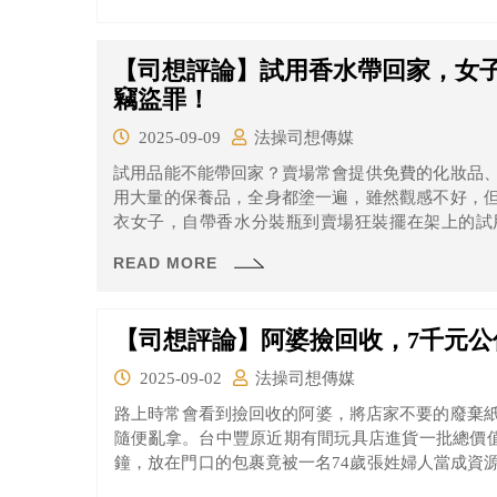
罰鍰。
【司想評論】試用香水帶回家，女
竊盜罪！
2025-09-09
法操司想傳媒
試用品能不能帶回家？賣場常會提供免費的化妝品
用大量的保養品，全身都塗一遍，雖然觀感不好，
衣女子，自帶香水分裝瓶到賣場狂裝擺在架上的試
掉，手動將香水灌進自備的分裝瓶中。
READ MORE
【司想評論】阿婆撿回收，7千元
2025-09-02
法操司想傳媒
路上時常會看到撿回收的阿婆，將店家不要的廢棄
隨便亂拿。台中豐原近期有間玩具店進貨一批總價值
鐘，放在門口的包裹竟被一名74歲張姓婦人當成資
東西拿去回收。