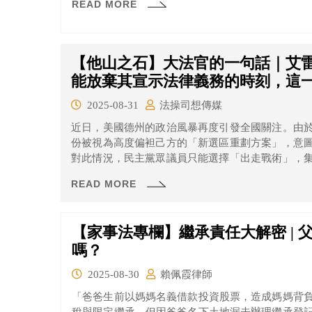
READ MORE
【他山之石】大法官的一句話｜艾
能放棄其宣示法律義務的時刻，這
2025-08-31
法操司想傳媒
近日，美國德州的政治風暴再度引發全國關注。由
份被視為高度偏袒己方的「新選區重劃方案」，意
對此情況，民主黨眾議員只能選擇「出走戰術」，
所需的法定人數，迫使重劃計畫暫時停擺。德州州長Gre
READ MORE
向州最高法院提出請求，試圖以「長期缺席」為由罷免民
【家事法專欄】繼承責任大解密 | 
嗎？
2025-08-30
賴佩霞律師
「爸爸生前以媽媽名義借款投資股票，造成媽媽背
稅與限定繼承，但因爸爸名下土地漏未辦理繼承登