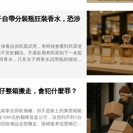
子自帶分裝瓶狂裝香水，恐涉
、保養品供民眾試用，有時候會看到民眾使
但不至於觸法。不過近期有民眾拍下一名藍
用香水，只見女子將香水試用瓶的噴頭拔
公仔整箱搬走，會犯什麼罪？
紙箱拿去回收換錢，但不是路上的東西就能
7680元的貓咪盲盒公仔，沒想到不到3分
源回收物品全部搬走。張婦後來也聲稱已將