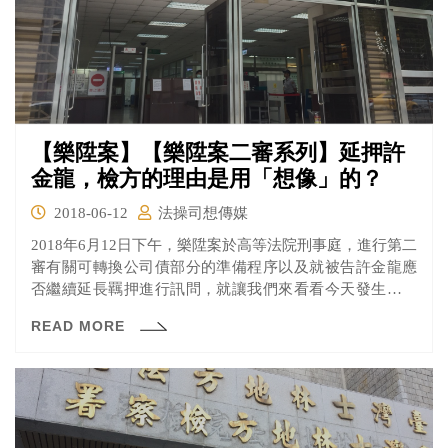
【樂陞案】【樂陞案二審系列】延押許
金龍，檢方的理由是用「想像」的？
2018-06-12
法操司想傳媒
2018年6月12日下午，樂陞案於高等法院刑事庭，進行第二
審有關可轉換公司債部分的準備程序以及就被告許金龍應
否繼續延長羈押進行訊問，就讓我們來看看今天發生什麼
事了！ 一審認定無罪的部分，檢察官的上訴理由是？
READ MORE