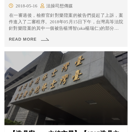
2018-05-16
法操司想傳媒
​在一審過後，檢察官針對樂陞案的被告們提起了上訴，案
件進入了二審程序。2018年05月15日下午，台灣高等法院
針對樂陞案的其中一個被告楊博智(aka楊瑞仁)的部分進行
訊問。究竟發生什麼事，就讓我們來看看吧。檢察官認為
READ MORE
太輕，律師則反對 在一審時，楊博智被判處2年有期徒刑，
並緩刑5年，而檢察官針對此提起了上訴。檢察官認為，被
告楊博智的一審判決太輕，不足以達到威嚇的效果，因此
上訴。相反地，律師則認為楊博智一審坦承不諱，且繳交
犯罪所得、也有自白，這樣的刑度應該合理。