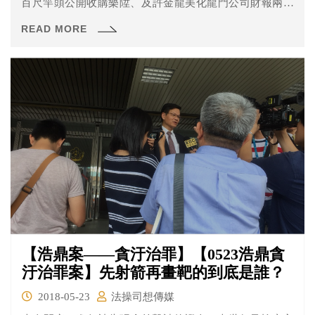
百尺竿頭公開收購樂陞、及許金龍美化龍門公司財報兩事
行準備程序。就讓我們來看看今天發生什麼事了！
READ MORE
【浩鼎案——貪汙治罪】【0523浩鼎貪
汙治罪案】先射箭再畫靶的到底是誰？
2018-05-23
法操司想傳媒