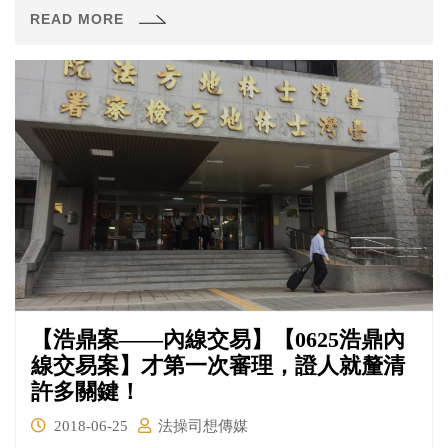
繼續羈押之必要，應自107年6月22日起，延長羈押2月，爰
READ MORE
依刑事訴訟法第108條第1項、第5項，裁定如主文。」。大
家看得出來被告許金龍符合延押要件的具體原因嗎？這樣
的裁定有哪些可以討論的地方呢？
【浩鼎案——內線交易】【0625浩鼎內
線交易案】才第一次審理，證人就釐清
許多關鍵！
2018-06-25
法操司想傳媒