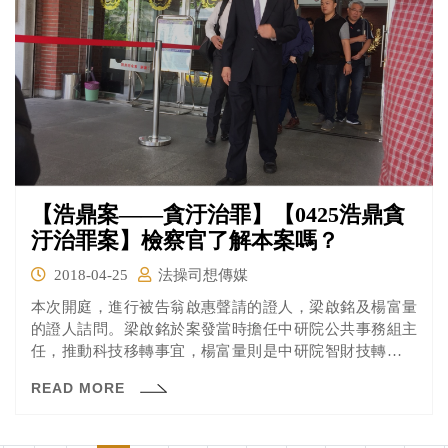
【浩鼎案——貪汙治罪】【0425浩鼎貪
汙治罪案】檢察官了解本案嗎？
2018-04-25
法操司想傳媒
本次開庭，進行被告翁啟惠聲請的證人，梁啟銘及楊富量
的證人詰問。梁啟銘於案發當時擔任中研院公共事務組主
任，推動科技移轉事宜，楊富量則是中研院智財技轉處的
處長。本次詰問的重點放在技轉主要決策、負責人為何？
READ MORE
業者派員至中研院學習是如何規範的？