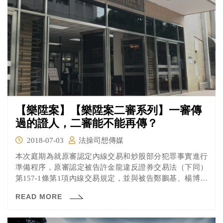
【樂陞案】【樂陞案二審系列】一審傳
過的證人，二審能不能再傳？
2018-07-03
法操司想傳媒
本次庭期為就原審認定內線交易和炒股部分犯罪事實進行
準備程序，原審認定被告許金龍違反證券交易法（下同）
第157-1條第1項內線交易規定，並與被告鄭鵬基、楊博智
共同違反第155條不得操縱股價規定，就此部分檢察官和被
READ MORE
告許金龍提起上訴，雙方的主張分別是什麼呢？