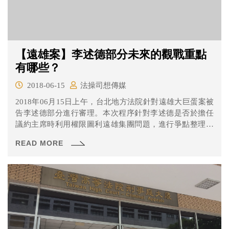
【遠雄案】李述德部分未來的觀戰重點
有哪些？
2018-06-15
法操司想傳媒
2018年06月15日上午，台北地方法院針對遠雄大巨蛋案被
告李述德部分進行審理。本次程序針對李述德是否於擔任
議約主席時利用權限圖利遠雄集團問題，進行爭點整理及
聲請證據調查程序，就讓我們來看看發生什麼事吧！
READ MORE