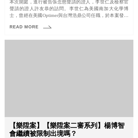
本次開庭，進行被告張念慈聲請的證人，李世仁及檢察官
聲請的證人許友恭的詰問。李世仁為美國南加大化學博
士，曾經在美國Optimer與台灣浩鼎公司任職，於本案發生
時擔任台灣浩鼎公司的董事。許友恭曾經擔任美國Optimer
READ MORE
與台灣浩鼎公司的執行長。本次詰問重點在於，浩鼎公司
為什麼要給董事長張念慈150萬技術股？決定要給這個技術
股與翁啟惠有沒有關係呢？
【樂陞案】【樂陞案二審系列】楊博智
會繼續被限制出境嗎？