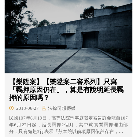
【樂陞案】【樂陞案二審系列】只寫
「羈押原因仍在」，算是有說明延長羈
押的原因嗎？
2018-06-27
法操司想傳媒
民國107年6月19日，高等法院刑事庭裁定被告許金龍自107
年6月22日起，延長羈押2個月，其中就實質羈押理由部
分，只有短短3行表示「茲本院以前項原因依然存在，認有