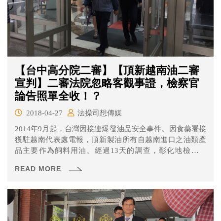
【台中高分院二審】【頂新越南油二審
宣判】二審法院忽略客觀事證，檢察官
論告照單全收！？
2018-04-27
法操司想傳媒
2014年9月起，台灣因接連爆發油品安全事件。因食藥署接
獲駐越南代表處電報，頂新製油所有自越南進口之油類產
品主要作為飼料用油。經過13天的調查，彰化地檢署於
2014年10月30日，起訴頂新公司、負責人魏應充、前後任
READ MORE
總經理常梅峯、陳茂嘉、屏東廠廠長曾啟明、品管組組長
蔡俊勇，以及越南大幸福公司負責人楊振益。彰化地方法
院花了1年的時間，仔細審理後，給予全數被告「無罪」的
判決！