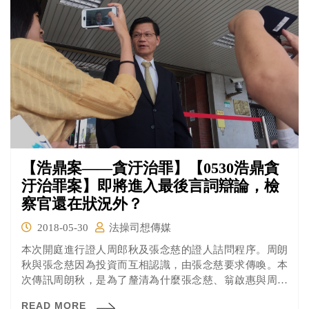
【浩鼎案——貪汙治罪】【0530浩鼎貪
汙治罪案】即將進入最後言詞辯論，檢
察官還在狀況外？
2018-05-30
法操司想傳媒
本次開庭進行證人周郎秋及張念慈的證人詰問程序。周朗
秋與張念慈因為投資而互相認識，由張念慈要求傳喚。本
次傳訊周朗秋，是為了釐清為什麼張念慈、翁啟惠與周朗
秋一起投資浩鼎公司，但為什麼股票登記在周朗秋妻子鄭
READ MORE