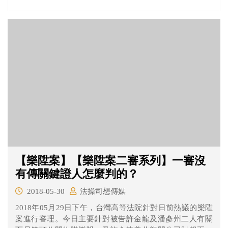
秀珍名下？而傳訊張念慈作證，除了釐清先前投資的過程
外，還有再次釐清浩鼎公司的150萬技術股部分。
【樂陞案】【樂陞案二審系列】一審沒
有傳關鍵證人怎麼判的？
2018-05-30
法操司想傳媒
2018年05月29日下午，台灣高等法院針對日前熱議的樂陞
案進行審理。今日主要針對被告許金龍及潘彥州二人有關