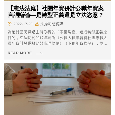
【憲法法庭】社團年資併計公職年資案
言詞辯論—是轉型正義還是立法恣意？
2022-12-20
法操司想傳媒
為追討國民黨過去所取得的「不當黨產」達成轉型正義之
目的，立法院於2017年通過《公職人員年資併社團專職人
員年資計發退離給與處理條例》（下稱年資條例），規定
曾經擔任國民黨、救國團等社團後「黨職轉公職」之退休
READ MORE
公務員，必須將過去在社團的年資扣除、繳回多領的退休
金，且國民黨、救國團等社團也要連帶返還。 不過台北高
等行政法院等法官在審理相關案件時，認為年資條例可能
有違反禁止恣意原則及平等原則等等問題，因此依職權停
止審理並聲請大法官釋憲，這次各方有什麼看法呢？