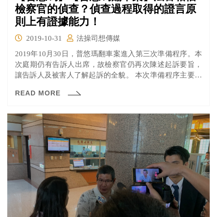
檢察官的偵查？偵查過程取得的證言原
則上有證據能力！
2019-10-31
法操司想傳媒
2019年10月30日，普悠瑪翻車案進入第三次準備程序。本
次庭期仍有告訴人出席，故檢察官仍再次陳述起訴要旨，
讓告訴人及被害人了解起訴的全貌。 本次準備程序主要在
進行調查證據的整理，針對辯護人提出有爭議的證據內
READ MORE
容，進行證據調查順序的排列。就讓我們來看看本次庭期
有哪些重點吧。