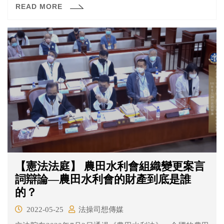
READ MORE
身分法》有違憲疑義，於109年聲請大法官解釋。
【憲法法庭】 農田水利會組織變更案言
詞辯論—農田水利會的財產到底是誰
的？
2022-05-25
法操司想傳媒