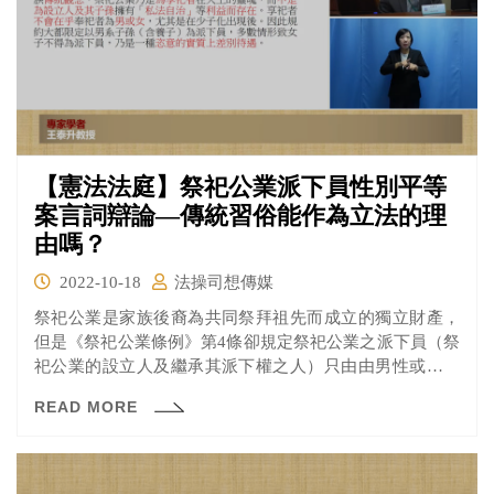
【憲法法庭】祭祀公業派下員性別平等
案言詞辯論—傳統習俗能作為立法的理
由嗎？
2022-10-18
法操司想傳媒
祭祀公業是家族後裔為共同祭拜祖先而成立的獨立財產，
但是《祭祀公業條例》第4條卻規定祭祀公業之派下員（祭
祀公業的設立人及繼承其派下權之人）只由由男性或是未
出嫁的女性擔任，而有違反性別平等的疑慮。
READ MORE