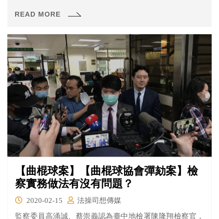
間提案彈劾。目前進行到第二次準備程序，來看看這次雙
READ MORE
方說了什麼吧！
【曲棍球案】【曲棍球協會彈劾案】檢
察實務做法有沒有問題？
2020-02-15
法操司想傳媒
監察委員高涌誠、蔡崇義認為臺中地檢署陳隆翔檢察官，