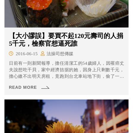
【大小謬誤】要買不起120元壽司的人捐
5千元，檢察官想逼死誰
2016-06-15
法操司想傳媒
日前有一則新聞報導，擔任清潔工的54歲婦人，因罹癌丈
夫說想吃干貝，家中經濟拮据的她，因身上只剩數千元，
擔心繳不出明天房租，竟跑到台北車站地下街，偷了一盒
北海道干貝壽司，被店員發現報警；庭訊時，婦人聲淚俱
READ MORE
下坦承偷竊，並歸還120元便當費；店家則表示若婦人捐款
1萬元給公益團體，就不再追究，婦人則因手頭拮据，無法
捐款。台北地檢署將婦人緩起訴1年，須捐國庫5000元。