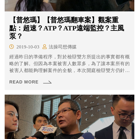
【普悠瑪】【普悠瑪翻車案】觀案重
點：超速？ATP？ATP遠端監控？主風
泵？
2019-10-03
法操司想傳媒
經過昨日的準備程序，對於檢辯雙方所提出的事實都有概
略的了解。但因為本案被害人數眾多，為了讓本案所有的
被害人都能夠理解案件的全貌，本次開庭檢辯雙方仍針對
起訴概要進行答辯，同時也讓被害人表示意見。而為了讓
READ MORE
訴訟進行更有效率，本次開庭進行爭點整理程序，將爭執
與不爭執的事項列出，讓後續訴訟進行能夠更聚焦。 經過
兩日的臨庭與法院的爭點整理後，本案的爭議所在已經越
來越明朗，就讓我們來看看本案的爭點究竟有那些呢？