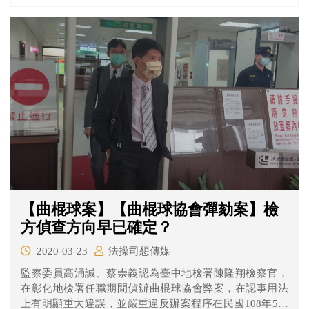
【曲棍球案】【曲棍球協會彈劾案】檢
方偵查方向早已確定？
2020-03-23
法操司想傳媒
監察委員高涌誠、蔡崇義認為臺中地檢署陳隆翔檢察官，
在彰化地檢署任職期間偵辦曲棍球協會弊案，在認事用法
上有明顯重大違誤，並嚴重違反辦案程序在民國108年5月