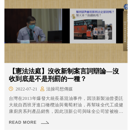
【憲法法庭】沒收新制案言詞辯論—沒
收到底是不是刑罰的一種？
2022-07-21
法操司想傳媒
台灣在2013年爆發大統長基混油事件，因頂新製油曾委託
大統自西班牙進口橄欖油與葡萄籽油，再幫味全代工成健
康廚房系列產品銷售，因此頂新公司與味全公司皆被檢方
調查。此案被告雖於第一、二審都被作出有罪判決，但於
READ MORE
第一審時沒收新制還沒施行亦未宣告沒收，沒想到第二審
卻依沒收新制沒收3292萬8820元。 味全認為既然第一審判