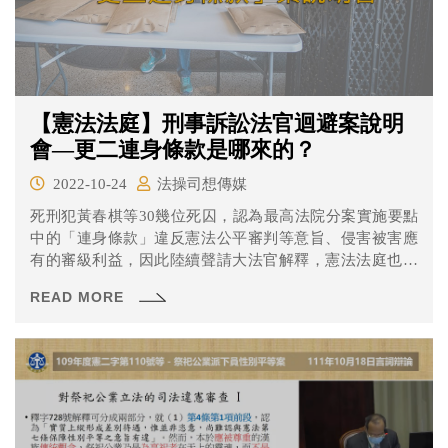
【憲法法庭】刑事訴訟法官迴避案說明
會—更二連身條款是哪來的？
2022-10-24
法操司想傳媒
死刑犯黃春棋等30幾位死囚，認為最高法院分案實施要點
中的「連身條款」違反憲法公平審判等意旨、侵害被害應
有的審級利益，因此陸續聲請大法官解釋，憲法法庭也與
其他相關案件一併受理。
READ MORE