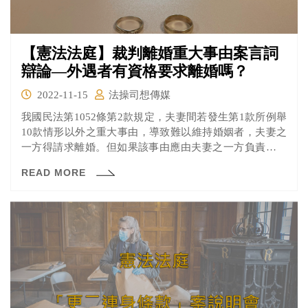
【憲法法庭】裁判離婚重大事由案言詞
辯論—外遇者有資格要求離婚嗎？
2022-11-15
法操司想傳媒
我國民法第1052條第2款規定，夫妻間若發生第1款所例舉
10款情形以外之重大事由，導致難以維持婚姻者，夫妻之
一方得請求離婚。但如果該事由應由夫妻之一方負責者，
僅他方得請求離婚。簡單來說，如果夫妻有一方發生外遇
READ MORE
導致婚姻無法存續，那只有「沒外遇」的一方有資格向法
院請求離婚。 當婚姻關係已無法維持時，規定僅無責任或
責任較輕的一方可以訴請離婚，算不算侵害人民的婚姻自
由？若因此沒離婚，對於雙方及其他家庭成員又真的是件
好事嗎？今天憲法法庭言詞辯論就此問題展開討論。