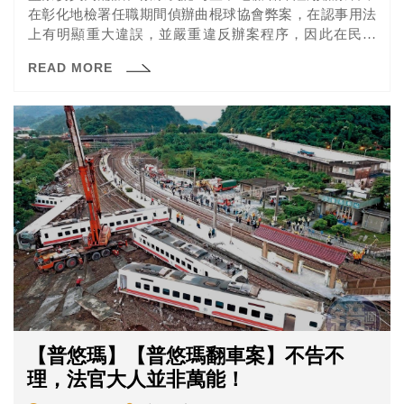
在彰化地檢署任職期間偵辦曲棍球協會弊案，在認事用法
上有明顯重大違誤，並嚴重違反辦案程序，因此在民國
（下同）108年5月間提案彈劾。但根據新聞報導，陳隆翔
READ MORE
檢察官認為監委因為自身的政治立場，不滿自己認定林滄
敏沒有涉案，才提案彈劾，已經嚴重干預檢察官職權行使
職權。
【普悠瑪】【普悠瑪翻車案】不告不
理，法官大人並非萬能！