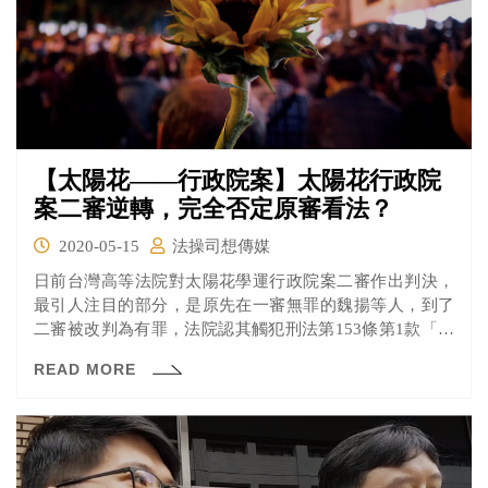
【太陽花——行政院案】太陽花行政院
案二審逆轉，完全否定原審看法？
2020-05-15
法操司想傳媒
日前台灣高等法院對太陽花學運行政院案二審作出判決，
最引人注目的部分，是原先在一審無罪的魏揚等人，到了
二審被改判為有罪，法院認其觸犯刑法第153條第1款「煽
惑他人犯罪」，處有期徒刑四個月、得易科罰金。究竟高
READ MORE
院判決有罪的理由是什麼？跟一審又有什麼不同？來看看
《法操》的分析。