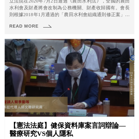
立法院在2020年7月2日通過《農田水利法》，全國的農田
水利會及財產將會改制為公務機關、財產收歸國有。會長
則根據2018年1月通過的「農田水利會組織通則修正案」規
定，自10月1日起改為官派，這引發全國17個農田水利會的
READ MORE
不滿，國民黨立委費鴻泰等38人認為農田水利會改制有違
憲之虞，於去年3月間向大法官聲請釋憲。 本次憲法法庭說
了什麼呢？一起來看看！
【憲法法庭】健保資料庫案言詞辯論—
醫療研究VS個人隱私