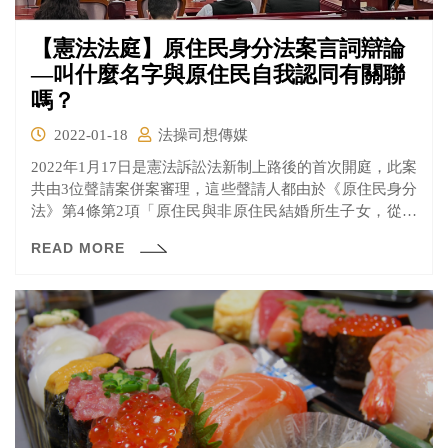
【憲法法庭】原住民身分法案言詞辯論
—叫什麼名字與原住民自我認同有關聯
嗎？
2022-01-18
法操司想傳媒
2022年1月17日是憲法訴訟法新制上路後的首次開庭，此案
共由3位聲請案併案審理，這些聲請人都由於《原住民身分
法》第4條第2項「原住民與非原住民結婚所生子女，從具
原住民身分之父或母之姓或原住民傳統名字者，取得原住
READ MORE
民身分。」之規定，導致他們因為受限於不合理之法律規
定，而無法取得原住民身分。