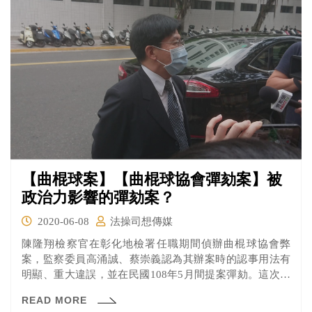
【曲棍球案】【曲棍球協會彈劾案】被
政治力影響的彈劾案？
2020-06-08
法操司想傳媒
陳隆翔檢察官在彰化地檢署任職期間偵辦曲棍球協會弊
案，監察委員高涌誠、蔡崇義認為其辦案時的認事用法有
明顯、重大違誤，並在民國108年5月間提案彈劾。這次進
行了言詞辯論，快來看看雙方的論點吧！
READ MORE