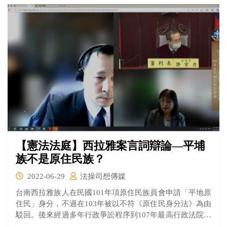
決出爐時沒收新制尚未施行，之後又怎還能以沒收新制規
定溯及適用過去的行為？明顯牴觸不溯及既往、罪刑法定
等原則，嚴重侵害人民的財產權，並聲請大法官解釋。
【憲法法庭】西拉雅案言詞辯論—平埔
族不是原住民族？
2022-06-29
法操司想傳媒
台南西拉雅族人在民國101年項原住民族員會申請「平地原
住民」身分，不過在103年被以不符《原住民身分法》為由
駁回。後來經過多年行政爭訟程序到107年最高行政法院發
回更審、更一審法院台北高等行政法院法官認為《原住民