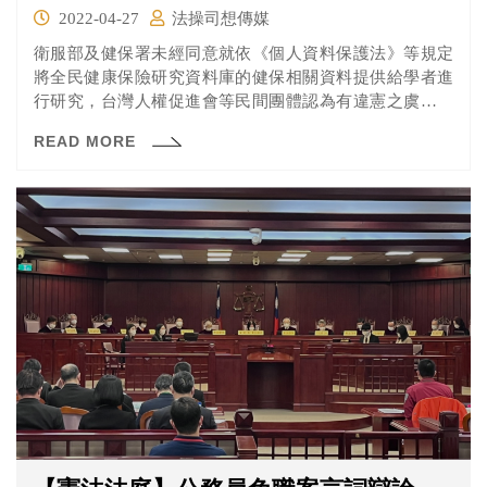
2022-04-27
法操司想傳媒
衛服部及健保署未經同意就依《個人資料保護法》等規定
將全民健康保險研究資料庫的健保相關資料提供給學者進
行研究，台灣人權促進會等民間團體認為有違憲之虞，並
在經行政爭訟程序敗訴確定後聲請大法官解釋。 這次憲法
READ MORE
法庭除了聲請人與相關機關兩造外，也邀請許多專家學者
列席來針對此「研究與隱私」衝突的問題進行討論，一起
來看看大家都說了什麼吧！