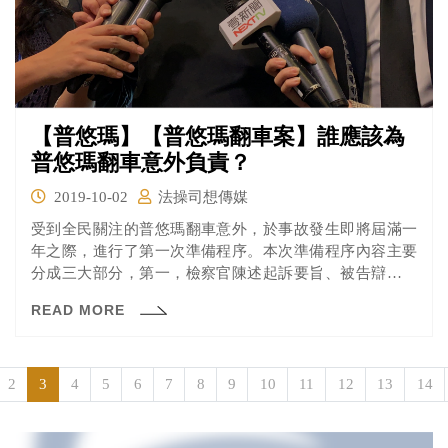
【普悠瑪】【普悠瑪翻車案】誰應該為
普悠瑪翻車意外負責？
2019-10-02
法操司想傳媒
受到全民關注的普悠瑪翻車意外，於事故發生即將屆滿一
年之際，進行了第一次準備程序。本次準備程序內容主要
分成三大部分，第一，檢察官陳述起訴要旨、被告辯護人
陳述。第二，被害人陳述。第三，證據能力表示意見。 由
READ MORE
於本案被害人眾多，且受到社會矚目，宜蘭地方法院特別
使用了大法庭審理，並提早一小時開始發放旁聽證。究竟
本次開庭有哪些重點呢？
2
3
4
5
6
7
8
9
10
11
12
13
14