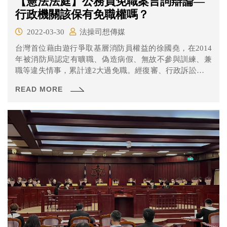
【憲法法庭】公務員免職案言詞辯論—
行政機關該保有免職權嗎？
2022-03-30
法操司想傳媒
台灣首位藉由遊行爭取基層消防員權益的徐國堯，在2014
年被消防局認定有曠職、偽造病假、無故不參與訓練、兼
職等違失情事，累計達2大過免職。經復審、行政訴訟等程
序皆敗訴後，聲請大法官釋憲。
READ MORE