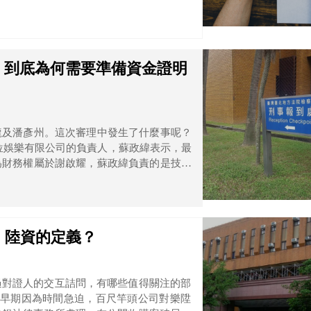
況】到底為何需要準備資金證明
龍及潘彥州。這次審理中發生了什麼事呢？
為財務權屬於謝啟耀，蘇政緯負責的是技術
他們原本是一個開發遊戲的技術團隊，就他
王佶談合作，王佶同意給技術股權，但後來
會再另外成立單純的動游數位娛樂有限公
】陸資的定義？
過對證人的交互詰問，有哪些值得關注的部