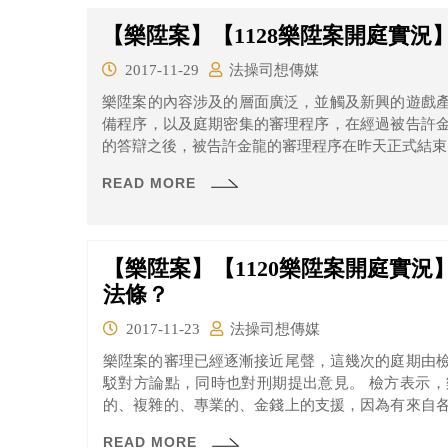
【樂陞案】【1128樂陞案開庭實況
2017-11-29
法操司想傳媒
樂陞案的內容涉及的層面廣泛，並觸及新興的遊戲
備程序，以及庭期密集的審理程序，在經過被告許
的答辯之後，被告許金龍的審理程序在昨天正式結束
READ MORE
【樂陞案】【1120樂陞案開庭實
法條？
2017-11-23
法操司想傳媒
樂陞案的審理已經逐漸接近尾聲，這幾次的庭期由
駁對方論點，同時也對刑期提出意見。 檢方表示，樂陞案屬於企業犯罪，需要長期的、持續
的、複雜的、專業的、金錢上的支援，因為有來自
計畫。檢方也再三強調，並沒有不正訊問的情況，
READ MORE