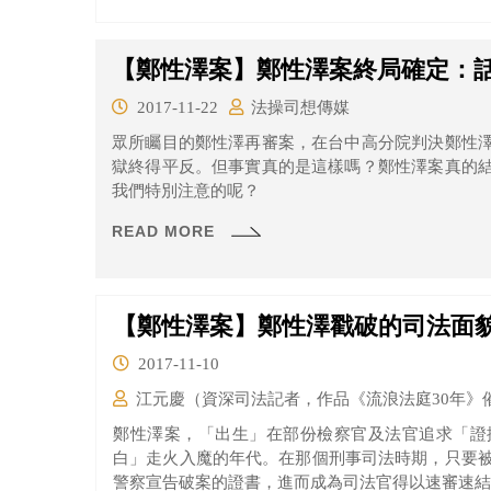
權，刻意塑造「司法迫害被害人」的形象。檢方認
而許金龍一再強調否認部分犯罪，語焉不詳，雖然
合法管道，應為有罪判決。
【鄭性澤案】鄭性澤案終局確定：
2017-11-22
法操司想傳媒
眾所矚目的鄭性澤再審案，在台中高分院判決鄭性
獄終得平反。但事實真的是這樣嗎？鄭性澤案真的
我們特別注意的呢？
READ MORE
【鄭性澤案】鄭性澤戳破的司法面
2017-11-10
江元慶（資深司法記者，作品《流浪法庭30年》
鄭性澤案，「出生」在部份檢察官及法官追求「證
白」走火入魔的年代。在那個刑事司法時期，只要
警察宣告破案的證書，進而成為司法官得以速審速結