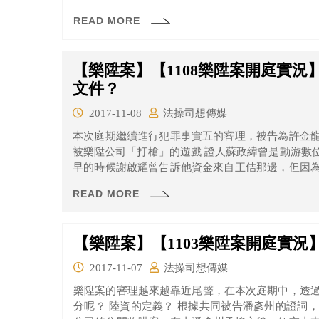
READ MORE
【樂陞案】【1108樂陞案開庭實
文件？
2017-11-08
法操司想傳媒
本次庭期繼續進行犯罪事實五的審理，被告為許金
被樂陞公司「打槍」的遊戲 證人蘇政緯曾是動游數位娛樂有限公司的負責人，蘇政緯表示，最
早的時候謝啟耀曾告訴他資金來自王佶那邊，但因
層面，所以蘇政緯並不清楚實際狀況。蘇政緯說，
READ MORE
的認知，他們是屬於王佶注資的技術團隊，當初跟
因為動游有限公司投資很多錢在樂陞公司，所以才
司。
【樂陞案】【1103樂陞案開庭實況
2017-11-07
法操司想傳媒
樂陞案的審理越來越靠近尾聲，在本次庭期中，透
分呢？ 陸資的定義？ 根據共同被告潘彥州的證詞，早期因為時間急迫，百尺竿頭公司對樂陞