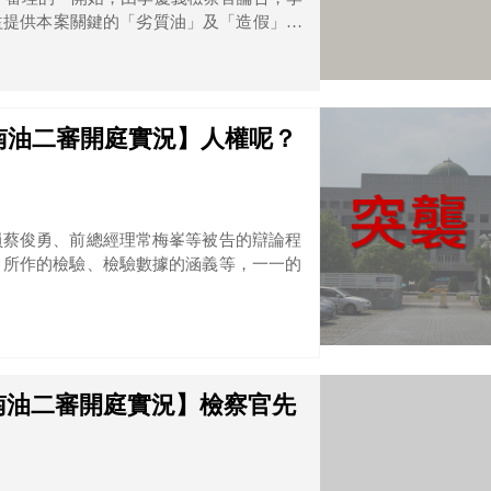
益提供本案關鍵的「劣質油」及「造假」的
餘被告，檢察官認為還是故意犯，非過失
越南油二審開庭實況】人權呢？
員蔡俊勇、前總經理常梅峯等被告的辯論程
、所作的檢驗、檢驗數據的涵義等，一一的
越南油二審開庭實況】檢察官先