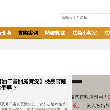
操現場
實際案例
關鍵數據
法操小教室
法
越南油二審開庭實況】檢察官難
於罪嗎？
及昨日審判長諭知的，食安法第49條第4
李