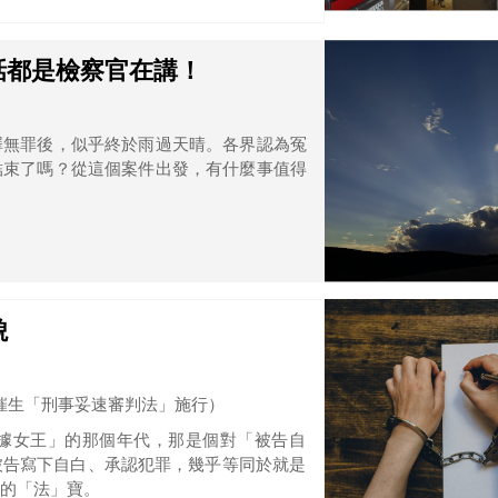
為，樂陞案凸顯了資訊公開透明的重要性，
強調做的事情都是為了樂陞公司，卻不使用
話都是檢察官在講！
澤無罪後，似乎終於雨過天晴。各界認為冤
結束了嗎？從這個案件出發，有什麼事值得
貌
催生「刑事妥速審判法」施行）
據女王」的那個年代，那是個對「被告自
被告寫下自白、承認犯罪，幾乎等同於就是
的「法」寶。