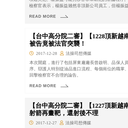
檢察官表示，楊振益雖然非頂新公司員工，但楊振
報告，所以不構成幫助犯，而是共同正犯。另就其
READ MORE
犯。
【台中高分院二審】【1228頂新
被告竟被法官突襲！
2017-12-28
法操司想傳媒
本次開庭，進行了包括屏東廠廠長曾啟明、品保人
序。辯護人特別從油品進口流程、每個崗位的職掌
回擊檢察官不合理的論告。
READ MORE
【台中高分院二審】【1227頂新
射箭再畫靶，還射後不理
2017-12-27
法操司想傳媒