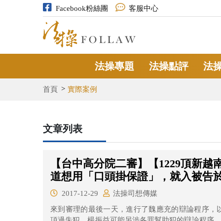
Facebook粉絲團
客服中心
法操專題
法操點評
法
首頁
實際案例
文章列表
【台中高分院二審】【1229頂新
道想用「口頭掛保證」，就入被告
2017-12-29
法操司想傳媒
來到審理的最後一天，進行了魏應充的辯論程序，以
項過失犯、楊振益可能另涉各罪幫助犯的辯論程序。 審理的一開始，由李慶義檢察官論告，