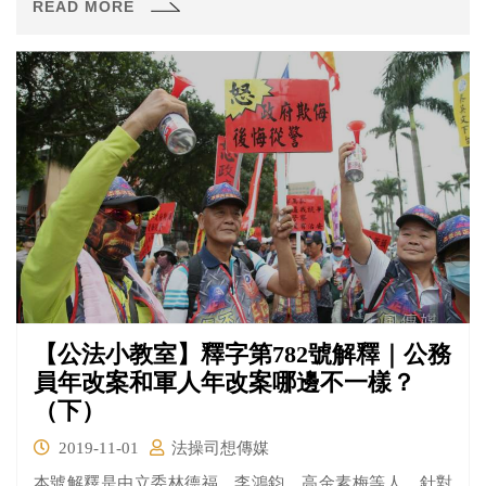
READ MORE
改一樣，除了系爭條例第77條第1項第3款有關再任的規定
違憲外，其餘都未違憲。
【公法小教室】釋字第782號解釋｜公務
員年改案和軍人年改案哪邊不一樣？
（下）
2019-11-01
法操司想傳媒
本號解釋是由立委林德福、李鴻鈞、高金素梅等人，針對