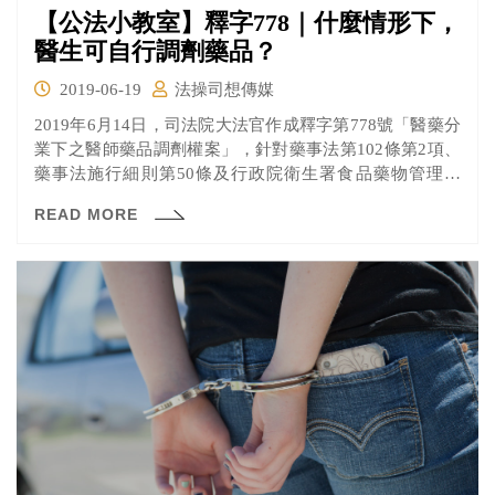
【公法小教室】釋字778｜什麼情形下，
醫生可自行調劑藥品？
2019-06-19
法操司想傳媒
2019年6月14日，司法院大法官作成釋字第778號「醫藥分
業下之醫師藥品調劑權案」，針對藥事法第102條第2項、
藥事法施行細則第50條及行政院衛生署食品藥物管理局
FDA藥字第1000017608號函做出解釋。 聲請背景：非藥師
READ MORE
不能開藥 台北市某婦產科診所的毛姓醫師，在為一名病患
診療時，判斷其有醫療急迫情形，故在病患簽屬緊急調劑
請求書後，親自為病患調劑藥劑，前後進行過3次診療。而
這些調劑行為，經台北市衛生局抽查病歷後，認為毛醫師
不具備藥師資格，診所也不是在無藥事人員執業的偏遠地
區，且也不符合藥事法施行細則第50條及行政院衛生署食
品藥物管理局FDA藥字第1000017608號函所指的醫療急迫
的情形。違反藥事法第37條2項，依同法92條1項，處3萬元
罰鍰。