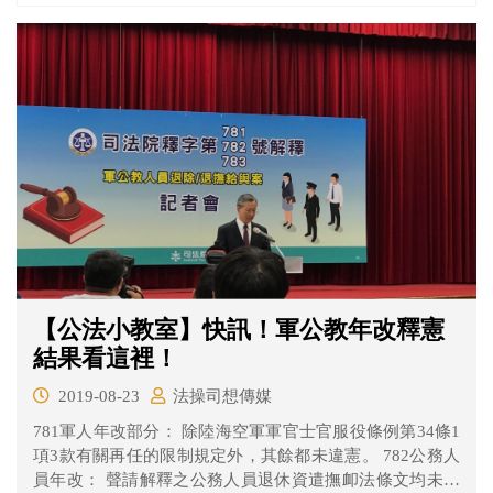
都不違憲？又為什麼會認為有關再任的規定違憲呢？理由
是什麼呢？一起來看看吧！ 軍人退撫制度沿革 軍人退撫制
度從48年起開始實施，當時採取確定給付制，由政府逐年
編列預算支應，退役人員的一次退伍金連同軍保給付都可
以存18%，18%也是由政府支付。86年實施退撫新制，軍
人退撫財源從原本都由政府編列預算支付的恩給制，改為
政府和現役人員按比例共同撥繳，並設立退撫基金負責支
應的共同提撥制（下稱新制），此外依新制請領的一次退
伍金和軍保給付都不能存18%。
【公法小教室】快訊！軍公教年改釋憲
結果看這裡！
2019-08-23
法操司想傳媒
781軍人年改部分： 除陸海空軍軍官士官服役條例第34條1
項3款有關再任的限制規定外，其餘都未違憲。 782公務人
員年改： 聲請解釋之公務人員退休資遣撫卹法條文均未違