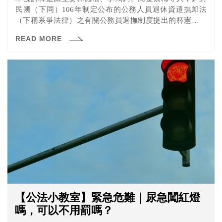
民國（下同）106年制定公布的公務人員退休資遣撫卹法
（下稱系爭法律）之有關公務員退撫制度提出的釋憲聲請
案做成，解釋結果基本上和軍人年改釋憲案一樣，除了系
READ MORE
爭法律第77條第1項第3款有關再任的規定違憲外，其餘都
未違憲。
【公法小教室】緊急危難｜尿急闖紅燈
嗎，可以不用罰嗎？