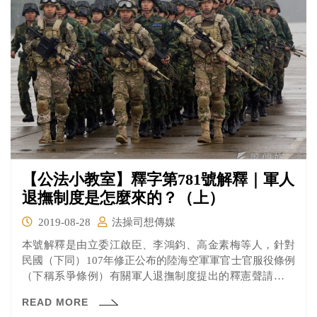
軍人退撫制度的沿革，這次要來揭曉大法官認為軍人年改
制度大部分沒有違反信賴保護原則、比例原則等等，以及
系爭條例有關再任的規定會侵害平等權的理由，一起來看
看吧！
【公法小教室】釋字第781號解釋｜軍人
退撫制度是怎麼來的？（上）
2019-08-28
法操司想傳媒
本號解釋是由立委江啟臣、李鴻鈞、高金素梅等人，針對
民國（下同）107年修正公布的陸海空軍軍官士官服役條例
（下稱系爭條例）有關軍人退撫制度提出的釋憲聲請案做
成，除了系爭條例第34條第1項第3款有關再任的限制規定
READ MORE
違憲外，其餘都未違憲。 為什麼大法官認為大部分的條文