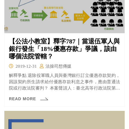
【公法小教室】釋字787｜當退伍軍人與
銀行發生「18%優惠存款」爭議，該由
哪個法院管轄？
2019-12-31
法操司想傳媒
解釋爭點 退除役軍職人員與臺灣銀行訂立優惠存款契約，
因該契約所生請求給付優惠存款利息之事件，應由普通法
院或行政法院審判？ 本案聲請人：臺北高等行政法院第六
庭 原因事件：18%優惠存款「續存」爭議 本案開始於原因
READ MORE
事件的原告（宜蘭地院106訴476民事裁定）及其配偶的
「退伍軍人退伍金優惠存款」，於102年12月16日及103年
2月1日到期。但二人在存款到期後未辦理續存，直到105年
8月30日發現，並於同年9月2日辦理續存。導致他們喪失了
未續存期間的18%利息。