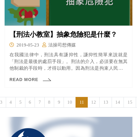
【刑法小教室】抽象危險犯是什麼？
2019-05-23
法操司想傳媒
在我國法律中，刑法具有謙抑性，謙抑性簡單來說就是
「刑法是最後的處罰手段」。刑法的介入，必須要在無其
他制裁的手段時，才得以動用。因為刑法是拘束人民自由
權利甚至剝奪生命之嚴苛處罰，應盡量以限縮的方式來使
READ MORE
用。
3
4
5
6
7
8
9
10
11
12
13
14
15