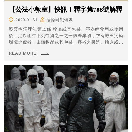
【公法小教室】快訊！釋字第788號解釋
2020-01-31
法操司想傳媒
廢棄物清理法第15條 物品或其包裝、容器經食用或使用
後，足以產生下列性質之一之一般廢棄物，致有嚴重污染
環境之虞者，由該物品或其包裝、容器之製造、輸入或原
料之製造、輸入業者負責回收、清除、處理，並由販賣業
READ MORE
者負責回收、清除工作。 一、不易清除、處理。 二、含長
期不易腐化之成分。 三、含有害物質之成分。 四、具回收
再利用之價值。 前項物品或其包裝、容器及其應負回收、
清除、處理責任之業者範圍，由中央主管機關公告之。