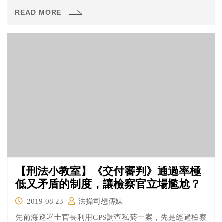
憲，但大法官認為應在第一次定期檢討時依解釋意旨調整
READ MORE
相關措施。 783教師年改： 除公立學校教職員退休資遣撫
卹條例第77條1項3款有關再任的限制規定外，其餘都未違
憲。
【刑法小教室】《交付審判》通過率極
低又矛盾的制度，讓檢察官立場尷尬？
2019-08-23
法操司想傳媒
先前海巡署士官長利用GPS調查私菸一案，先是經過檢察