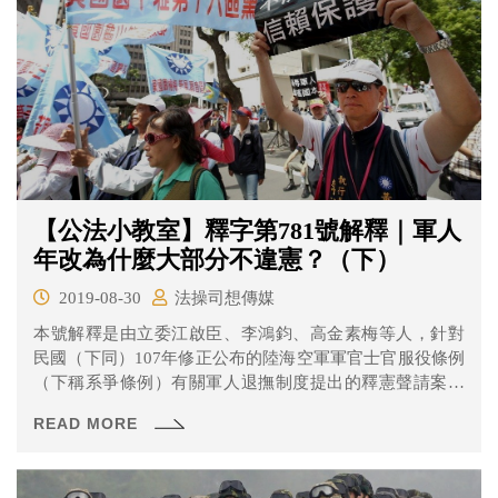
【公法小教室】釋字第781號解釋｜軍人
年改為什麼大部分不違憲？（下）
2019-08-30
法操司想傳媒
本號解釋是由立委江啟臣、李鴻鈞、高金素梅等人，針對
民國（下同）107年修正公布的陸海空軍軍官士官服役條例
（下稱系爭條例）有關軍人退撫制度提出的釋憲聲請案做
成，除了系爭條例第34條第1項第3款有關再任的規定違憲
READ MORE
外，其餘都未違憲。 為什麼大法官認為大部分的條文都不
違憲？又為什麼會認為有關再任的規定違憲呢？上次【釋
字第781號解釋】軍人退撫制度是怎麼來的？（上）提到了