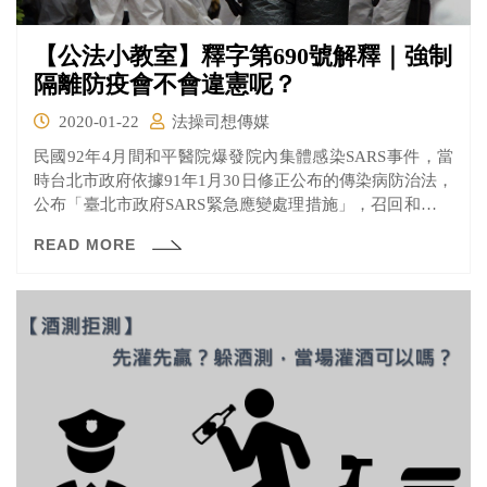
【公法小教室】釋字第690號解釋｜強制
隔離防疫會不會違憲呢？
2020-01-22
法操司想傳媒
民國92年4月間和平醫院爆發院內集體感染SARS事件，當
時台北市政府依據91年1月30日修正公布的傳染病防治法，
公布「臺北市政府SARS緊急應變處理措施」，召回和平醫
院員工返院集中隔離。 強制隔離是嚴重限制人身自由的強
READ MORE
制處分，台北市政府這樣的做法有沒有違法侵害人民受憲
法保障的基本權利呢？後來大法官針對這個問題做出釋字
第690號解釋，一起來看看大法官當時認為違憲或不違憲的
理由是什麼吧！