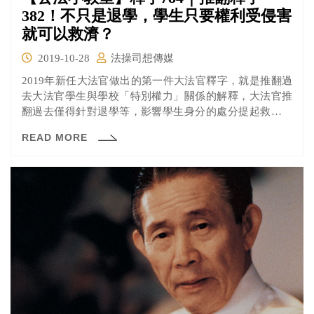
382！不只是退學，學生只要權利受侵害
就可以救濟？
2019-10-28
法操司想傳媒
2019年新任大法官做出的第一件大法官釋字，就是推翻過
去大法官學生與學校「特別權力」關係的解釋，大法官推
翻過去僅得針對退學等，影響學生身分的處分提起救濟的
限制，認為當學生的權利，因學校之教育或管理等公權力
READ MORE
措施而遭受侵害時，就可以依法提起救濟。 究竟什麼是特
別權力關係？過去大法官是如何看待學校與學生的關係？
釋字784之後學生只要受有侵害就可以請求嗎？