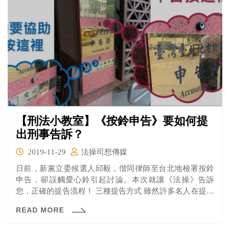
【刑法小教室】《按鈴申告》要如何提
出刑事告訴？
2019-11-29
法操司想傳媒
日前，新黨立委候選人邱毅，偕同律師至台北地檢署按鈴
申告，卻誤觸愛心鈴引起討論。本次就讓《法操》告訴
您，正確的提告流程！ 三種提告方式 雖然許多名人在提告
的時候，都會特別至地檢署按鈴申告，但其實大部分的人
READ MORE
並不會這樣做，因為其他兩種提告方式，對於民眾來說其
實更便捷。以下為您簡介三種提告方式：