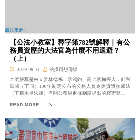
照片來源：
【公法小教室】釋字第782號解釋｜有公
務員資歷的大法官為什麼不用迴避？
（上）
2019-09-11
法操司想傳媒
本號解釋是由立委林德福、李鴻鈞、高金素梅等人，針對
民國（下同）106年制定公布的公務人員退休資遣撫卹法
（下稱系爭法律）有關公務員退撫制度提出的釋憲聲請案
做成，解釋結果基本上和軍人年改釋憲案一樣，除了系爭
READ MORE
法律第77條第1項第3款有關再任的規定違憲外，其餘都未
違憲。 雖然解釋結果大致相同，不過大法官對公務員和軍
人年改的審查密度有沒有不同呢？軍人年改和公務員年改
又有哪些不一樣的地方呢？一起來看看吧！