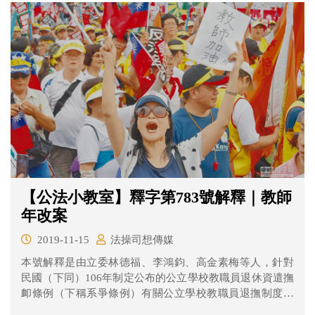
【公法小教室】釋字第783號解釋｜教師
年改案
2019-11-15
法操司想傳媒
本號解釋是由立委林德福、李鴻鈞、高金素梅等人，針對
民國（下同）106年制定公布的公立學校教職員退休資遣撫
卹條例（下稱系爭條例）有關公立學校教職員退撫制度提
出的釋憲聲請案做成，解釋結果基本上和軍人、公務員年