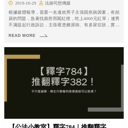
2019-10-29
法操司想傳媒
根據媒體報導，苗栗一名連姓男子主張因疾病因素，有頻
尿的問題，急著找廁所而闖紅燈，吃上4000元紅單；連男
不滿提起行政訴訟，主張罹患糖尿病、有多尿症狀，實為
生理及病理的逼迫因素違規，非故意之行為，請求撤銷罰
READ MORE
單。但法院判他敗訴，認為連男的主張未達到行政罰法
「緊急危難」的程度。 究竟什麼是行政罰的緊急危難？法
院判連男敗訴的理由是什麼？
【公法小教室】釋字784｜推翻釋字